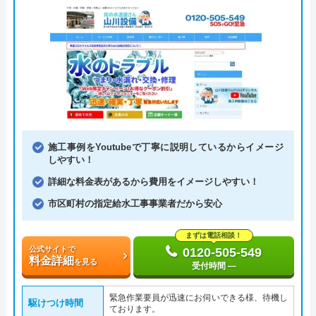
施工事例をYoutubeで丁寧に説明しているからイメージ
しやすい！
詳細な料金表があるから費用をイメージしやすい！
市区町村の指定給水工事事業者だから安心
まずは電話相談！
公式サイトで
0120-505-549
料金詳細
を見る
受付時間 ―
緊急作業要員が迅速にお伺いできる様、待機し
駆けつけ時間
ております。