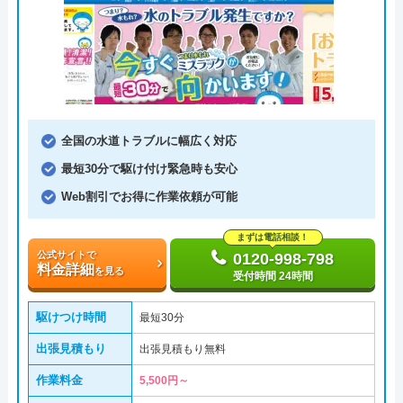
全国の水道トラブルに幅広く対応
最短30分で駆け付け緊急時も安心
Web割引でお得に作業依頼が可能
まずは電話相談！
公式サイトで
0120-998-798
料金詳細
を見る
受付時間 24時間
駆けつけ時間
最短30分
出張見積もり
出張見積もり無料
作業料金
5,500円～