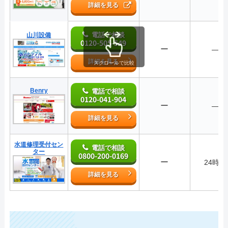
詳細を見る
電話で相談
山川設備
0120-505-549
ー
―
詳細を見る
スクロールで比較
Benry
電話で相談
0120-041-904
ー
―
詳細を見る
水道修理受付セン
電話で相談
ター
0800-200-0169
ー
24時間
詳細を見る