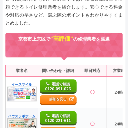
頼できるトイレ修理業者を紹介します。安心できる料金
や対応の早さなど、選ぶ際のポイントもわかりやすくま
とめました。
“高評価”
京都市上京区で
の修理業者を厳選
業者名
問い合わせ・詳細
即日対応
営業時
電話で相談
イースマイル
0120-091-026
〇
24時間
詳細を見る
電話で相談
ハウスラボホーム
0120-221-611
〇
24時間