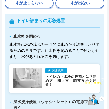
水が止まらない
水が出ない
トイレ詰まりの応急処置
止水栓を閉める
止水栓は水の流れを一時的に止めたり調整したりす
るための器具です。止水栓を閉めることで給水が止
まり、水があふれるのを防げます。
関連記事
トイレの止水栓の役割とは？閉
め方・開け方・調整方法を紹
チャット診断で
介！
最適な業者を
ご提案
×
温水洗浄便座（ウォシュレット）の電源プラグを
抜く