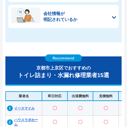
会社情報が
明記されているか
京都市上京区でおすすめの
トイレ詰まり・水漏れ修理業者15選
業者名
即日対応
出張費無料
見積無料
水
〇
〇
〇
イースマイル
ハウスラボホー
〇
〇
〇
ム