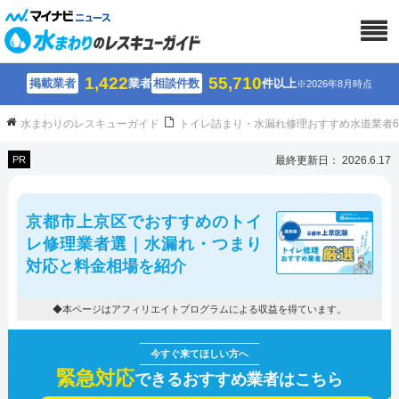
1,422
55,710
掲載業者
業者
相談件数
件以上
※2026年8月時点
水まわりのレスキューガイド
トイレ詰まり・水漏れ修理おすすめ水道業者
PR
最終更新日： 2026.6.17
京都市上京区でおすすめのトイ
レ修理業者選｜水漏れ・つまり
対応と料金相場を紹介
◆本ページはアフィリエイトプログラムによる収益を得ています。
緊急対応
できるおすすめ業者はこちら