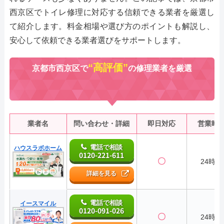
西京区でトイレ修理に対応する信頼できる業者を厳選し
て紹介します。料金相場や選び方のポイントも解説し、
安心して依頼できる業者選びをサポートします。
“高評価”
京都市西京区で
の修理業者を厳選
業者名
問い合わせ・詳細
即日対応
営業時
電話で相談
ハウスラボホーム
0120-221-611
〇
24時間
詳細を見る
電話で相談
イースマイル
0120-091-026
〇
24時間