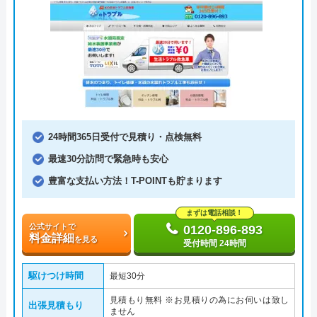
24時間365日受付で見積り・点検無料
最速30分訪問で緊急時も安心
豊富な支払い方法！T-POINTも貯まります
まずは電話相談！
公式サイトで
0120-896-893
料金詳細
を見る
受付時間 24時間
駆けつけ時間
最短30分
見積もり無料 ※お見積りの為にお伺いは致し
出張見積もり
ません