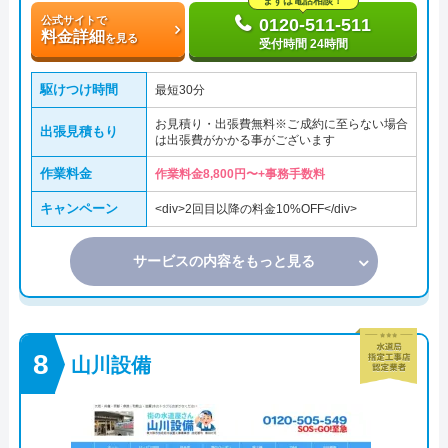
まずは電話相談！
公式サイトで
0120-511-511
料金詳細
を見る
受付時間 24時間
駆けつけ時間
最短30分
お見積り・出張費無料※ご成約に至らない場合
出張見積もり
は出張費がかかる事がございます
作業料金
作業料金8,800円〜+事務手数料
キャンペーン
<div>2回目以降の料金10%OFF</div>
サービスの内容をもっと見る
山川設備