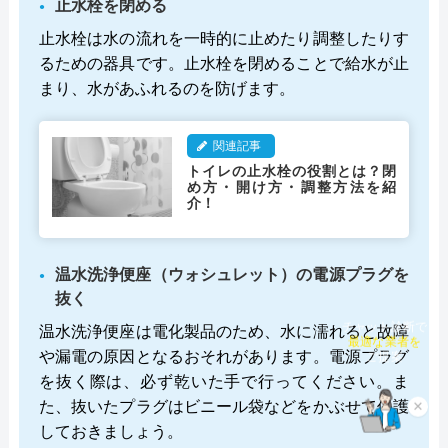
止水栓を閉める
止水栓は水の流れを一時的に止めたり調整したりす
るための器具です。止水栓を閉めることで給水が止
まり、水があふれるのを防げます。
関連記事
トイレの止水栓の役割とは？閉
め方・開け方・調整方法を紹
介！
温水洗浄便座（ウォシュレット）の電源プラグを
抜く
温水洗浄便座は電化製品のため、水に濡れると故障
チャット診断で
最適な業者を
や漏電の原因となるおそれがあります。電源プラグ
ご提案
を抜く際は、必ず乾いた手で行ってください。ま
た、抜いたプラグはビニール袋などをかぶせて保護
×
しておきましょう。