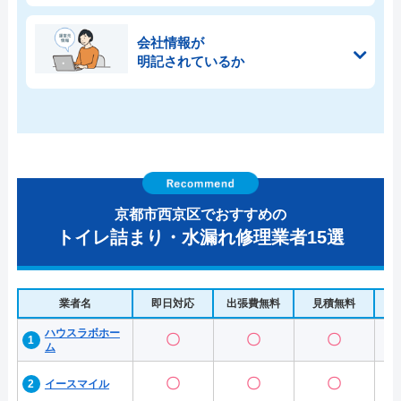
会社情報が
明記されているか
京都市西京区でおすすめの
トイレ詰まり・水漏れ修理業者15選
業者名
即日対応
出張費無料
見積無料
水
ハウスラボホー
〇
〇
〇
ム
〇
〇
〇
イースマイル