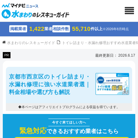
1,422
55,710
掲載業者
業者
相談件数
件以上
※2026年8月時点
水まわりのレスキューガイド
トイレ詰まり・水漏れ修理おすすめ水道業者
PR
最終更新日： 2026.6.17
京都市西京区のトイレ詰まり・
水漏れ修理に強い水道業者選｜
料金相場や選び方も解説
◆本ページはアフィリエイトプログラムによる収益を得ています。
緊急対応
できるおすすめ業者はこちら