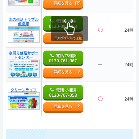
詳細を見る
水の生活トラブル
電話で相談
救急車
0120-896-893
〇
24時間
詳細を見る
スクロールで比較
水回り修理サポー
電話で相談
トセンター
0120-761-067
ー
24時間
詳細を見る
クリーンライフ
電話で相談
0120-707-053
〇
24時間
詳細を見る