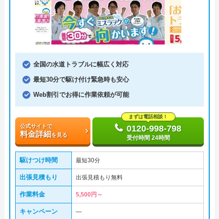
全国の水道トラブルに幅広く対応
最短30分で駆け付け緊急時も安心
Web割引でお得に作業依頼が可能
まずは電話相談！
公式サイトで
0120-998-798
料金詳細
を見る
受付時間 24時間
駆けつけ時間
最短30分
出張見積もり
出張見積もり無料
作業料金
5,500円～
キャンペーン
―