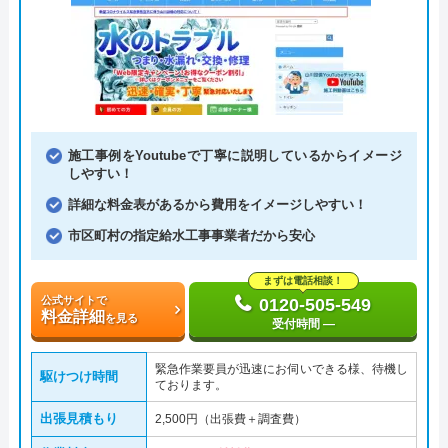
施工事例をYoutubeで丁寧に説明しているからイメージ
しやすい！
詳細な料金表があるから費用をイメージしやすい！
市区町村の指定給水工事事業者だから安心
まずは電話相談！
公式サイトで
0120-505-549
料金詳細
を見る
受付時間 ―
緊急作業要員が迅速にお伺いできる様、待機し
駆けつけ時間
ております。
出張見積もり
2,500円（出張費＋調査費）