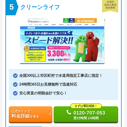
クリーンライフ
全国300以上市区町村で水道局指定工事店に指定！
24時間365日お見積無料で迅速対応
安心実直の明朗会計で安心！
まずは電話相談！
公式サイトで
0120-707-053
料金詳細
を見る
受付時間 24時間