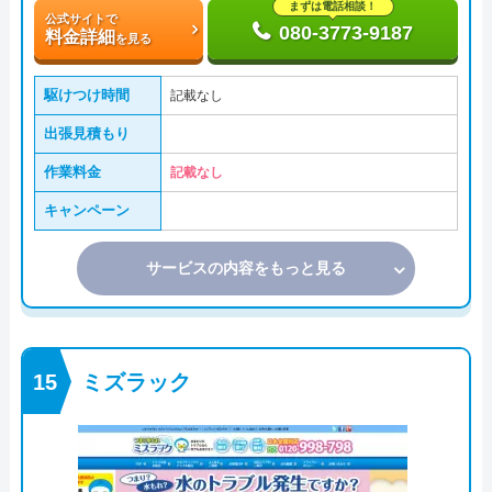
まずは電話相談！
公式サイトで
080-3773-9187
料金詳細
を見る
駆けつけ時間
記載なし
出張見積もり
作業料金
記載なし
キャンペーン
サービスの内容をもっと見る
ミズラック