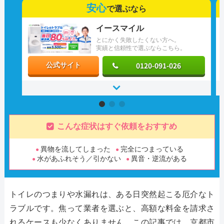
安心
で選ぶなら
イースマイル
とにかく失敗したくない方へ。
実績と信頼性で選ぶならこちら。
0120-091-026
公式サイト
こんな症状はすぐ依頼をおすすめ
異物を流してしまった
完全につまっている
水があふれそう／引かない
異音・逆流がある
トイレのつまりや水漏れは、ある日突然起こる厄介なト
ラブルです。焦って業者を選ぶと、高額な料金を請求さ
れるケースも少なくありません。この記事では、京都市