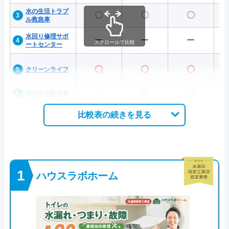
水の生活トラブ
〇
〇
〇
ル救急車
水回り修理サポ
ー
ー
ー
スクロールで比較
ートセンター
〇
〇
〇
クリーンライフ
〇
〇
〇
水の生活救急車
比較表の続きを見る
ハウスラボホーム