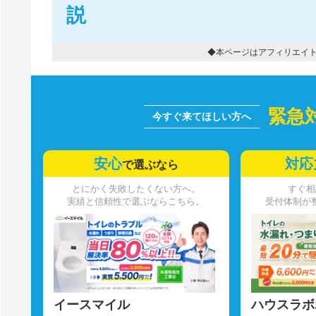
説
◆本ページはアフィリエイ
緊急
安心
対応
で選ぶなら
とにかく失敗したくない方へ。
すぐ相
実績と信頼性で選ぶならこちら。
受付体制が
イースマイル
ハウスラボ