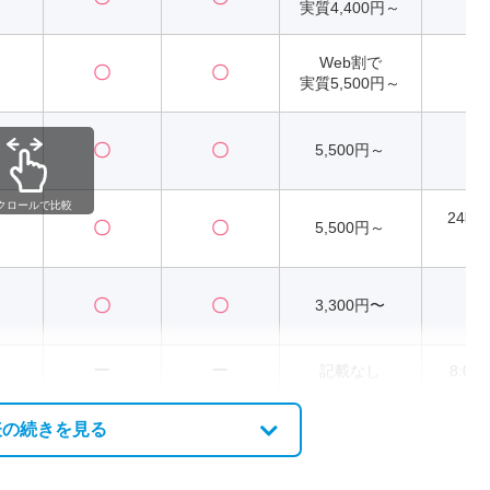
実質4,400円～
Web割で
〇
〇
2
実質5,500円～
〇
〇
5,500円～
2
クロールで比較
24時
〇
〇
5,500円～
受
〇
〇
3,300円〜
2
ー
ー
記載なし
8:00
表の続きを見る