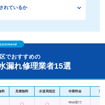
されているか
科区でおすすめの
水漏れ修理業者15選
無料
見積無料
水道局指定
作業料金
受
Web割で
〇
〇
2