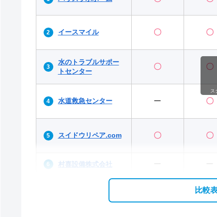
イースマイル
〇
〇
水のトラブルサポー
〇
〇
トセンター
ス
水道救急センター
ー
〇
スイドウリペア.com
〇
〇
ー
ー
村喜設備株式会社
比較