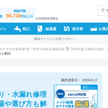
相談件数
55,710
者
件以上
※
※2026年8月時点
イレ
蛇口
給湯器
排水管
お風
酷似サイトにご注意ください
おすすめ水道業者6選！料金や詳細を徹底比較
”2026年版”京都府の信
方も解説
最終更新日： 2026.6.17
り・水漏れ修理
場や選び方も解