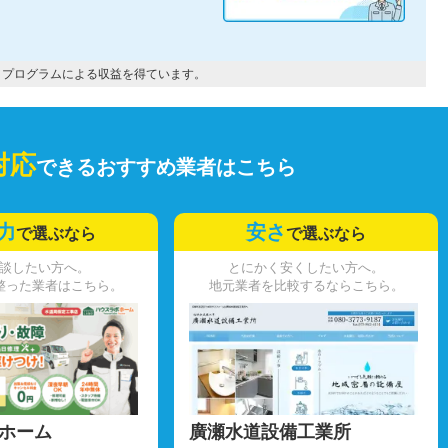
トプログラムによる収益を得ています。
対応
できるおすすめ業者はこちら
力
安さ
で選ぶなら
で選ぶなら
談したい方へ。
とにかく安くしたい方へ。
整った業者はこちら。
地元業者を比較するならこちら。
ホーム
廣瀬水道設備工業所