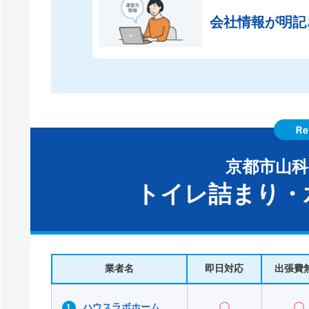
会社情報が
明記
京都市山
トイレ詰まり・
業者名
即日対応
出張費
ハウスラボホーム
〇
〇