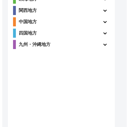
4.1
関西地方
〇
（74件）
中国地方
四国地方
九州・沖縄地方
4.3
〇
（6件）