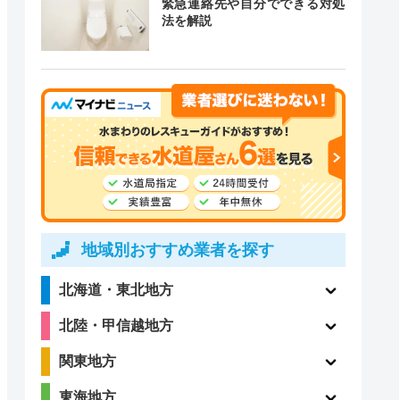
緊急連絡先や自分でできる対処
法を解説
道局指定
クチコミ
〇
ー
4.1
〇
（198件）
地域別おすすめ業者を探す
北海道・東北地方
4
〇
北陸・甲信越地方
（123件）
関東地方
東海地方