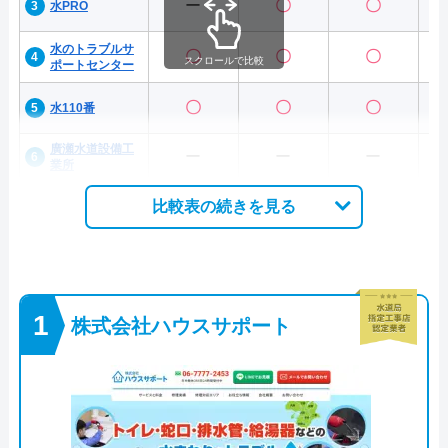
ー
〇
〇
水PRO
水のトラブルサ
〇
〇
〇
スクロールで比較
ポートセンター
〇
〇
〇
水110番
廣瀬水道設備工
ー
ー
ー
業所
比較表の続きを見る
株式会社ハウスサポート