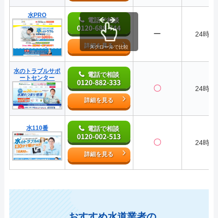
水PRO
電話で相談
0120-688-744
ー
24時間
詳細を見る
スクロールで比較
水のトラブルサポ
電話で相談
ートセンター
0120-882-333
〇
24時間
詳細を見る
水110番
電話で相談
0120-002-513
〇
24時間
詳細を見る
おすすめ水道業者の