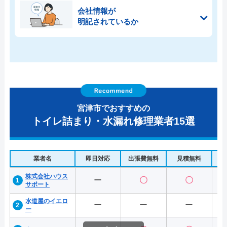
会社情報が
明記されているか
宮津市でおすすめの
トイレ詰まり・水漏れ修理業者15選
業者名
即日対応
出張費無料
見積無料
水
株式会社ハウス
ー
〇
〇
サポート
水道屋のイエロ
ー
ー
ー
ー