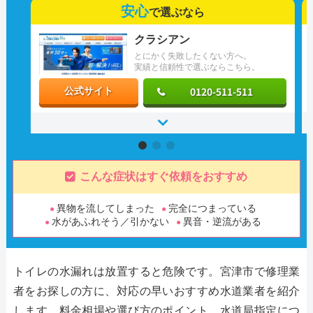
安心
で選ぶなら
クラシアン
とにかく失敗したくない方へ。
実績と信頼性で選ぶならこちら。
0120-511-511
公式サイト
こんな症状はすぐ依頼をおすすめ
異物を流してしまった
完全につまっている
水があふれそう／引かない
異音・逆流がある
トイレの水漏れは放置すると危険です。宮津市で修理業
者をお探しの方に、対応の早いおすすめ水道業者を紹介
します。料金相場や選び方のポイント、水道局指定につ