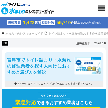
1,422
55,710
掲載業者
業者
相談件数
件以上
※2026年8月時点
水まわりのレスキューガイド
トイレ詰まり・水漏れ修理おすすめ水道業者
PR
最終更新日： 2026.4.8
宮津市でトイレ詰まり・水漏れ
の修理業者を探す人向けにおす
すめと選び方を解説
◆本ページはアフィリエイトプログラムによる収益を得ています。
緊急対応
できるおすすめ業者はこちら