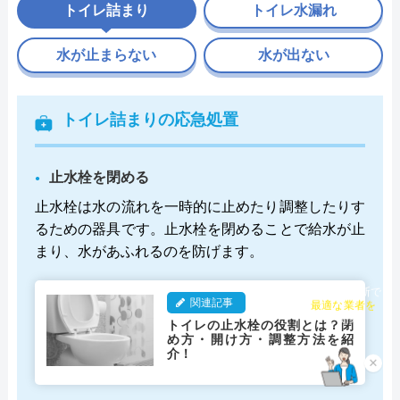
トイレ詰まり
トイレ水漏れ
水が止まらない
水が出ない
トイレ詰まりの応急処置
止水栓を閉める
止水栓は水の流れを一時的に止めたり調整したりす
るための器具です。止水栓を閉めることで給水が止
まり、水があふれるのを防げます。
チャット診断で
関連記事
最適な業者を
トイレの止水栓の役割とは？閉
ご提案
め方・開け方・調整方法を紹
介！
×