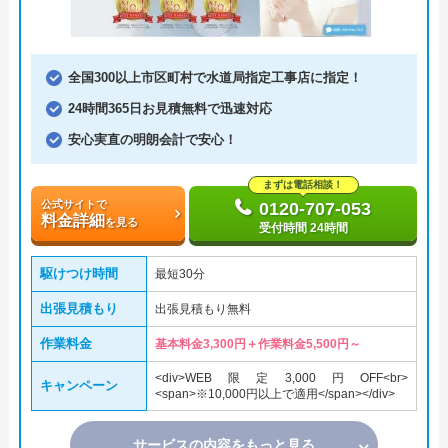
全国300以上市区町村で水道局指定工事店に指定！
24時間365日お見積無料で迅速対応
安心実直の明朗会計で安心！
まずは電話相談！
公式サイトで
0120-707-053
料金詳細
を見る
受付時間 24時間
駆けつけ時間
最短30分
出張見積もり
出張見積もり無料
作業料金
基本料金3,300円＋作業料金5,500円～
<div>WEB限定3,000円OFF<br>
キャンペーン
<span>※10,000円以上で適用</span></div>
サービスの内容をもっと見る