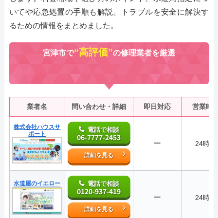
いてや応急処置の手順も解説。トラブルを安全に解決す
るための情報をまとめました。
“高評価”
宮津市で
の修理業者を厳選
業者名
問い合わせ・詳細
即日対応
営業時
株式会社ハウスサ
電話で相談
ポート
06-7777-2453
ー
24時間
詳細を見る
水道屋のイエロー
電話で相談
0120-937-419
ー
24時間
詳細を見る