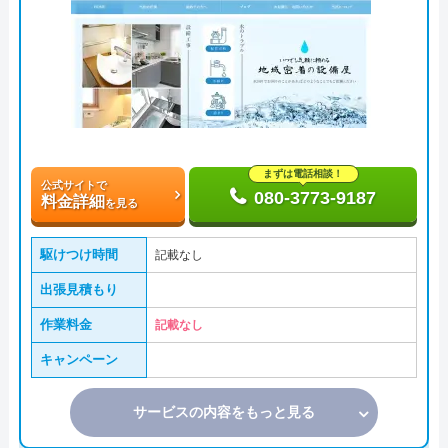
まずは電話相談！
公式サイトで
080-3773-9187
料金詳細
を見る
駆けつけ時間
記載なし
出張見積もり
作業料金
記載なし
キャンペーン
サービスの内容をもっと見る