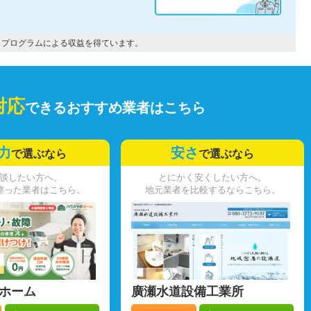
トプログラムによる収益を得ています。
対応
できるおすすめ業者はこちら
力
安さ
で選ぶなら
で選ぶなら
談したい方へ。
とにかく安くしたい方へ。
整った業者はこちら。
地元業者を比較するならこちら。
ホーム
廣瀬水道設備工業所