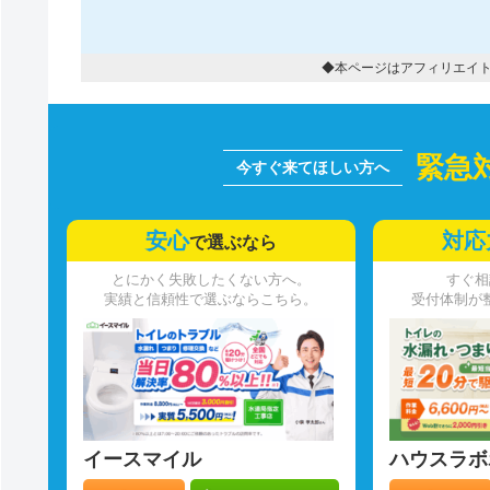
◆本ページはアフィリエイ
緊急
安心
対応
で選ぶなら
とにかく失敗したくない方へ。
すぐ相
実績と信頼性で選ぶならこちら。
受付体制が
イースマイル
ハウスラボ