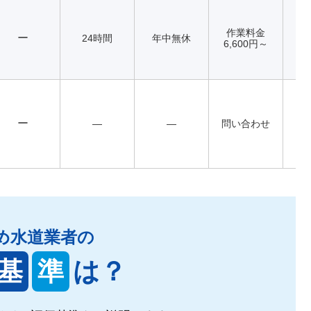
作業料金
ー
24時間
年中無休
6,600円～
ー
―
―
問い合わせ
め水道業者の
基
準
は？