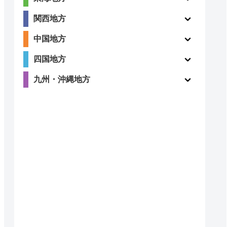
関西地方
ー
ー
中国地方
四国地方
九州・沖縄地方
2.3
ー
（15件）