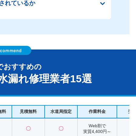
されているか
でおすすめの
水漏れ修理業者15選
無料
見積無料
水道局指定
作業料金
受
Web割で
〇
〇
2
実質4,400円～