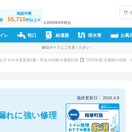
相談件数
55,710
者
件以上
※
※2026年8月時点
イレ
蛇口
給湯器
排水管
お風
酷似サイトにご注意ください
おすすめ水道業者6選！料金や詳細を徹底比較
”2026年版”京都府の信
最終更新日： 2026.4.8
漏れに強い修理