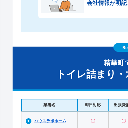
会社情報が
明記
精華町
トイレ詰まり・
業者名
即日対応
出張費
ハウスラボホーム
〇
〇