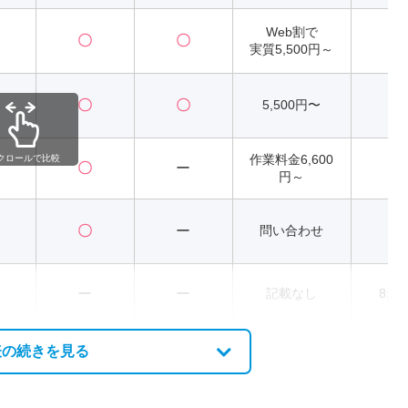
Web割で
〇
〇
2
実質5,500円～
〇
〇
5,500円〜
2
作業料金6,600
クロールで比較
〇
ー
2
円～
〇
ー
問い合わせ
ー
ー
記載なし
8:00
表の続きを見る