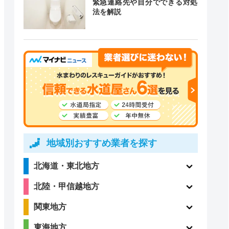
緊急連絡先や自分でできる対処
法を解説
道局指定
クチコミ
〇
ー
4.1
〇
（198件）
地域別おすすめ業者を探す
北海道・東北地方
4.2
北陸・甲信越地方
〇
（22件）
関東地方
東海地方