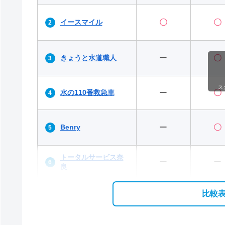
イースマイル
〇
〇
きょうと水道職人
ー
〇
ス
水の110番救急車
ー
〇
Benry
ー
〇
トータルサービス奈
ー
ー
良
比較