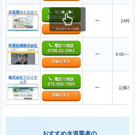
水道屋のイエロー
電話で相談
0120-937-419
ー
24時間
詳細を見る
スクロールで比較
村喜設備株式会社
電話で相談
0748-22-1962
ー
8:00～19:
詳細を見る
株式会社フジイテ
電話で相談
ック
075-956-7069
ー
記載な
詳細を見る
おすすめ水道業者の