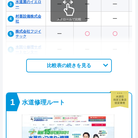
水道屋のイエロ
ー
ー
ー
ー
村喜設備株式会
ー
ー
ー
スクロールで比較
社
株式会社フジイ
ー
〇
〇
テック
水回り修理サポ
ー
ー
ー
ートセンター
比較表の続きを見る
水道修理ルート