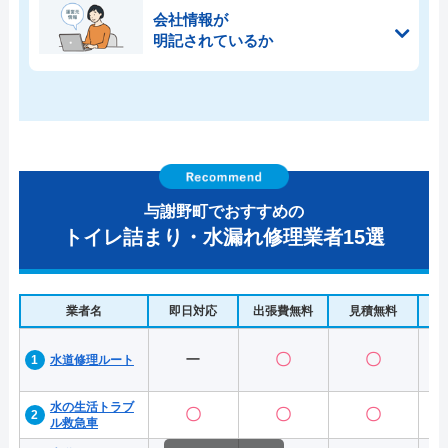
会社情報が
明記されているか
与謝野町でおすすめの
トイレ詰まり・水漏れ修理業者15選
業者名
即日対応
出張費無料
見積無料
水
ー
〇
〇
水道修理ルート
水の生活トラブ
〇
〇
〇
ル救急車