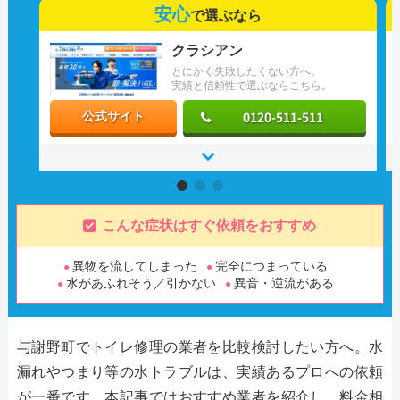
安心
で選ぶなら
クラシアン
とにかく失敗したくない方へ。
実績と信頼性で選ぶならこちら。
0120-511-511
公式サイト
こんな症状はすぐ依頼をおすすめ
異物を流してしまった
完全につまっている
水があふれそう／引かない
異音・逆流がある
与謝野町でトイレ修理の業者を比較検討したい方へ。水
漏れやつまり等の水トラブルは、実績あるプロへの依頼
が一番です。本記事ではおすすめ業者を紹介し、料金相