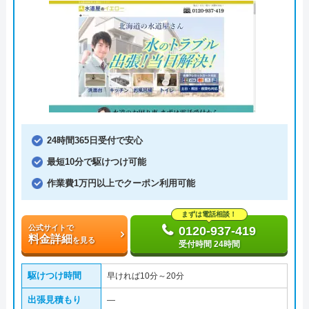
24時間365日受付で安心
最短10分で駆けつけ可能
作業費1万円以上でクーポン利用可能
まずは電話相談！
公式サイトで
0120-937-419
料金詳細
を見る
受付時間 24時間
駆けつけ時間
早ければ10分～20分
出張見積もり
―