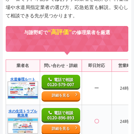
場や水道局指定業者の選び方、応急処置も解説。安心し
て相談できる先が見つかります。
“高評価”
与謝野町で
の修理業者を厳選
業者名
問い合わせ・詳細
即日対応
営業時
水道修理ルート
電話で相談
0120-579-007
ー
24時間
詳細を見る
水の生活トラブル
電話で相談
救急車
0120-896-893
〇
24時間
詳細を見る