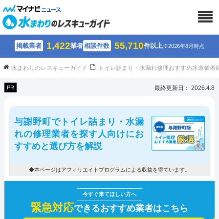
1,422
55,710
掲載業者
業者
相談件数
件以上
※2026年8月時点
水まわりのレスキューガイド
トイレ詰まり・水漏れ修理おすすめ水道業者
PR
最終更新日： 2026.4.8
与謝野町でトイレ詰まり・水漏
れの修理業者を探す人向けにお
すすめと選び方を解説
◆本ページはアフィリエイトプログラムによる収益を得ています。
緊急対応
できるおすすめ業者はこちら