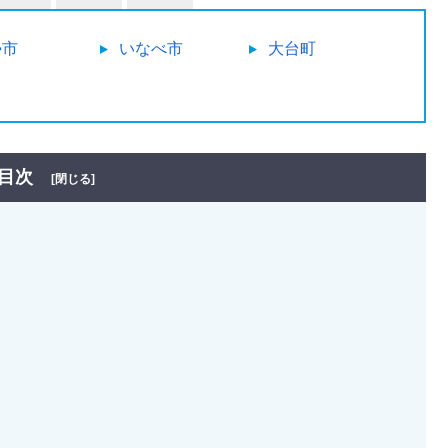
勢市
いなべ市
大台町
目次
[閉じる]