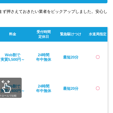
まず押さえておきたい業者をピックアップしました。安心し
受付時間
料金
緊急駆けつけ
水道局指定
定休日
Web割で
24時間
最短20分
〇
実質5,500円～
年中無休
Web割で
24時間
最短20分
〇
実質4,400円～
年中無休
クロールで比較