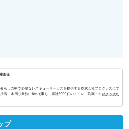
備主任
 暮らしの中で必要なレスキューサービスを提供する株式会社プログレスにて
担当。水回り業務に8年従事し、累計3000件のトイレ・洗面・キッチン関連
続きを読む
れる「トイレ・洗面・キッチン」のスペシャリスト。
ップ