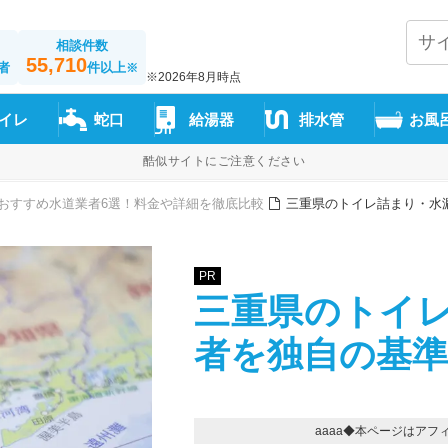
相談件数
55,710
者
件以上
※
※2026年8月時点
イレ
蛇口
給湯器
排水管
お風
酷似サイトにご注意ください
おすすめ水道業者6選！料金や詳細を徹底比較
三重県のトイレ詰まり・水
PR
三重県のトイ
者を独自の基
aaaa◆本ページはア