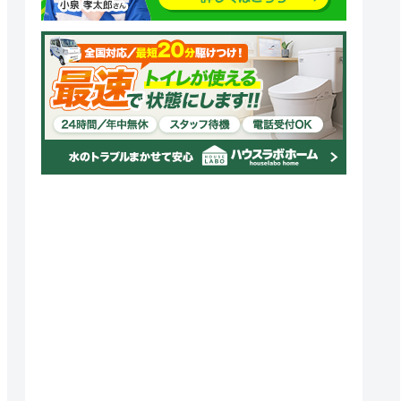
クチコミ
4.1
（198件）
ー