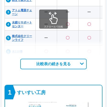
詰まり抜き王子
アトム電器チェ
ー
ー
ー
ーン
水廻りサポート
ー
〇
〇
センター
スクロールで比較
株式会社クリー
ー
〇
〇
ンライフ
〇
〇
〇
水110番
比較表の続きを見る
すいすい工房