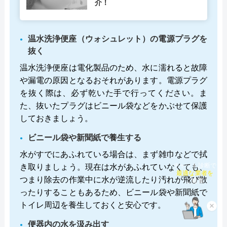
介！
温水洗浄便座（ウォシュレット）の電源プラグを
抜く
温水洗浄便座は電化製品のため、水に濡れると故障
や漏電の原因となるおそれがあります。電源プラグ
を抜く際は、必ず乾いた手で行ってください。ま
た、抜いたプラグはビニール袋などをかぶせて保護
しておきましょう。
ビニール袋や新聞紙で養生する
水がすでにあふれている場合は、まず雑巾などで拭
き取りましょう。現在は水があふれていなくても、
チャット診断で
最適な業者を
つまり除去の作業中に水が逆流したり汚れが飛び散
ご提案
ったりすることもあるため、ビニール袋や新聞紙で
トイレ周辺を養生しておくと安心です。
×
便器内の水を汲み出す