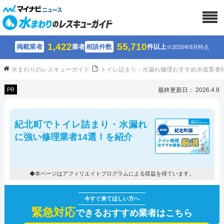
1,422
55,710
掲載業者
業者
相談件数
件以上
※2026年8月時点
水まわりのレスキューガイド
トイレ詰まり・水漏れ修理おすすめ水道業者
PR
最終更新日： 2026.4.8
紀北町でトイレ詰まり・水漏れ
に強い修理業者14選！を紹介
◆本ページはアフィリエイトプログラムによる収益を得ています。
緊急対応
できるおすすめ業者はこちら