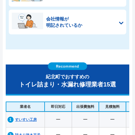
会社情報が
明記されているか
紀北町でおすすめの
トイレ詰まり・水漏れ修理業者15選
業者名
即日対応
出張費無料
見積無料
水
ー
ー
ー
すいすい工房
ー
ー
ー