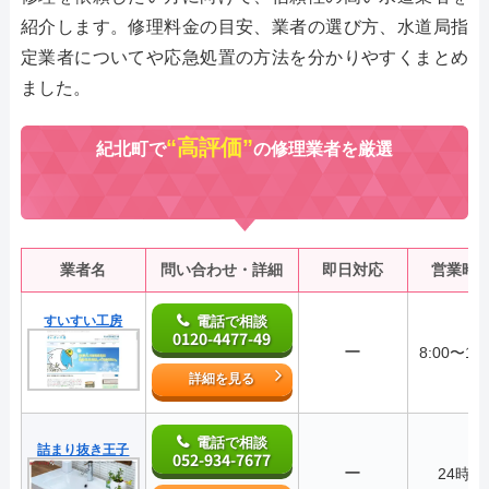
紹介します。修理料金の目安、業者の選び方、水道局指
定業者についてや応急処置の方法を分かりやすくまとめ
ました。
“高評価”
紀北町で
の修理業者を厳選
業者名
問い合わせ・詳細
即日対応
営業時
すいすい工房
電話で相談
0120-4477-49
ー
8:00〜18:
詳細を見る
電話で相談
詰まり抜き王子
052-934-7677
ー
24時間