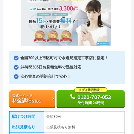
全国300以上市区町村で水道局指定工事店に指定！
24時間365日お見積無料で迅速対応
安心実直の明朗会計で安心！
まずは電話相談！
公式サイトで
0120-707-053
料金詳細
を見る
受付時間 24時間
駆けつけ時間
最短30分
出張見積もり
出張見積もり無料