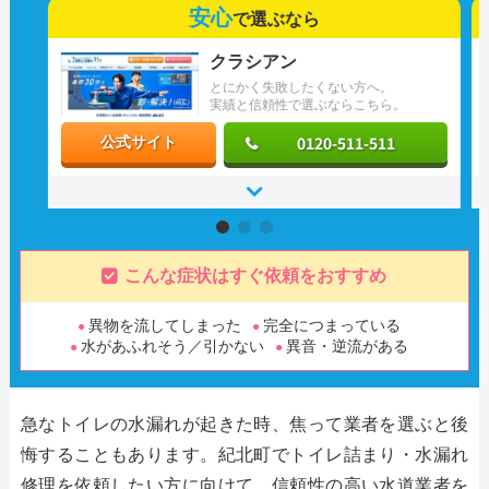
安心
で選ぶなら
クラシアン
とにかく失敗したくない方へ。
実績と信頼性で選ぶならこちら。
0120-511-511
公式サイト
こんな症状はすぐ依頼をおすすめ
異物を流してしまった
完全につまっている
水があふれそう／引かない
異音・逆流がある
急なトイレの水漏れが起きた時、焦って業者を選ぶと後
悔することもあります。紀北町でトイレ詰まり・水漏れ
修理を依頼したい方に向けて、信頼性の高い水道業者を