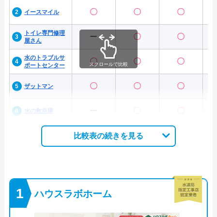
〇
〇
〇
イースマイル
トイレ専門修理
ー
〇
〇
屋さん
水のトラブルサ
〇
〇
〇
スクロールで比較
ポートセンター
〇
〇
〇
ザットマン
ー
〇
〇
水の救急隊
比較表の続きを見る
ハウスラボホーム