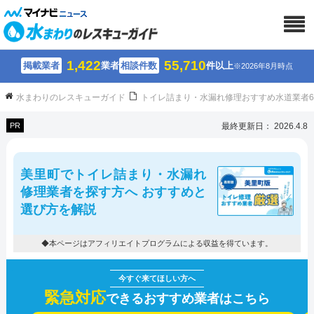
1,422
55,710
掲載業者
業者
相談件数
件以上
※2026年8月時点
水まわりのレスキューガイド
トイレ詰まり・水漏れ修理おすすめ水道業者
PR
最終更新日： 2026.4.8
美里町でトイレ詰まり・水漏れ
修理業者を探す方へ おすすめと
選び方を解説
◆本ページはアフィリエイトプログラムによる収益を得ています。
緊急対応
できるおすすめ業者はこちら