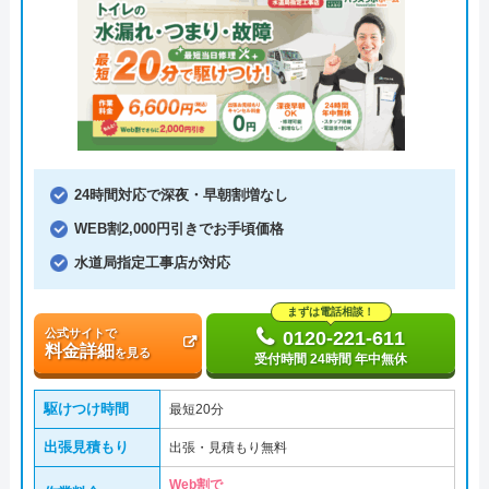
24時間対応で深夜・早朝割増なし
WEB割2,000円引きでお手頃価格
水道局指定工事店が対応
まずは電話相談！
公式サイトで
0120-221-611
料金詳細
を見る
受付時間 24時間 年中無休
駆けつけ時間
最短20分
出張見積もり
出張・見積もり無料
Web割で