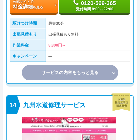
公式サイトで
0120-569-365
料金詳細
を見る
受付時間 8:00～22:00
駆けつけ時間
最短30分
出張見積もり
出張見積もり無料
作業料金
8,800円～
キャンペーン
―
サービスの内容をもっと見る
九州水道修理サービス