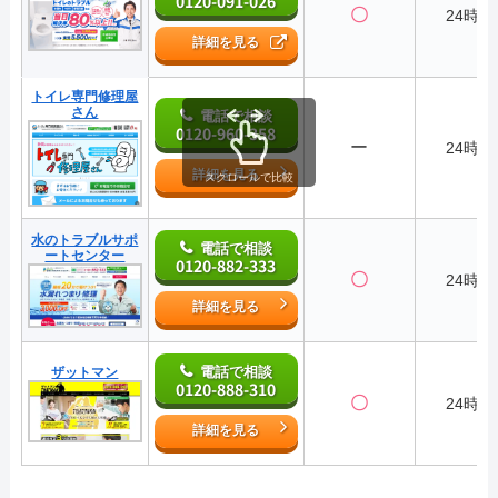
0120-091-026
〇
24時間
詳細を見る
トイレ専門修理屋
さん
電話で相談
0120-960-358
ー
24時間
詳細を見る
スクロールで比較
水のトラブルサポ
電話で相談
ートセンター
0120-882-333
〇
24時間
詳細を見る
電話で相談
ザットマン
0120-888-310
〇
24時間
詳細を見る