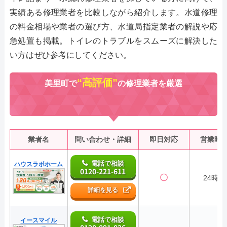
実績ある修理業者を比較しながら紹介します。水道修理
の料金相場や業者の選び方、水道局指定業者の解説や応
急処置も掲載。トイレのトラブルをスムーズに解決した
い方はぜひ参考にしてください。
“高評価”
美里町で
の修理業者を厳選
業者名
問い合わせ・詳細
即日対応
営業時
電話で相談
ハウスラボホーム
0120-221-611
〇
24時間
詳細を見る
電話で相談
イースマイル