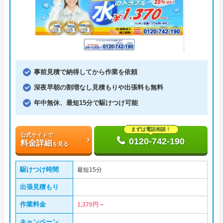
事前見積で納得してから作業を依頼
深夜早朝の割増なし見積もりや出張料も無料
年中無休、最短15分で駆けつけ可能
まずは電話相談！
公式サイトで
0120-742-190
料金詳細
を見る
駆けつけ時間
最短15分
出張見積もり
作業料金
1,370円～
キャンペーン