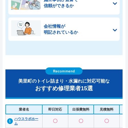
信頼ができるか
会社情報が
明記されているか
美里町のトイレ詰まり・水漏れに対応可能な
おすすめ修理業者15選
業者名
即日対応
出張費無料
見積無料
水
ハウスラボホー
〇
〇
〇
ム