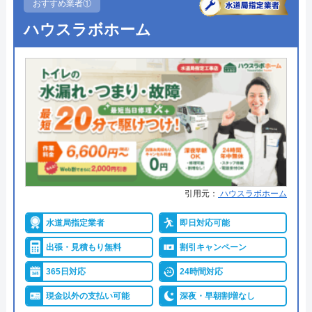
おすすめ業者①
ハウスラボホーム
引用元：
ハウスラボホーム
水道局指定業者
即日対応可能
出張・見積もり無料
割引キャンペーン
365日対応
24時間対応
現金以外の支払い可能
深夜・早朝割増なし