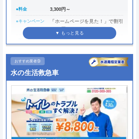
受付時間 24時間
●料金
3,300円～
●キャンペーン
「ホームページを見た！」で割引
公式サイトを見る
3,000円
●駆けつけ時間
最短30分
クリーンライフの基本情報
●受付時間
24時間
運営会社
株式会社クリーンライフ
おすすめ業者⑨
●定休日
年中無休
代表者
元村祐次
水の生活救急車
●出張見積もり
出張見積もり無料
所在地
〒564-0052
●支払い方法
現金、クレジットカード、銀行振
大阪府吹田市広芝町6-10
込、QR決済、NP後払い
対応エリア
全国
●累計実績
年間1,500件
●保証・保険
―
クリーンライフのクチコミ on
詳細は公式HPでご確認ください
4.8
（
410
件のクチコミ）