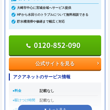
土日祝日・深夜早朝含む24時間365日、いつ相談し
大崎市中心に宮城全域へサービス提供
ても割増料金がかからず、作業が始まるまでは一切
HPから水回りのトラブルについて無料相談できる
費用がかからないかなり信頼できる業者です。
貯水槽清掃や修繕まで幅広く対応
実績も豊富で、スタッフの研修にも力を入れている
ため技術力はもちろん接客もよく、トイレや排水
0120-852-090
管、給湯器や蛇口の修理交換まで水回りのことなら
何でも相談できます。
公式サイトを見る
電話で「ホームページを見た」と伝えるだけで3,000
円割引なので、相談する際は電話で相談し、忘れず
アクアネットのサービス情報
に伝えるようにしましょう。
●料金
記載なし
ちなみに、依頼せずとも見積もりにはお金はかから
●駆けつけ時間
記載なし
ないので、相見積もりの際は必ず相談しておきたい
業者の一つです。
●受付時間
24時間