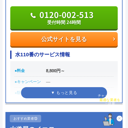
0120-46-9512
ポンプ交換 遠方からわざわざ来ていただき
0120-002-513
それも低料金で交換していただきありがとう
受付時間 24時間
受付時間 24時間
ございました。また何卒宜しくお願い致しま
す。
公式サイトを見る
公式サイトを見る
リペアンの基本情報
水110番のサービス情報
運営会社
J・ウォーター株式会社
●料金
8,800円～
Googleクチコミを見る
代表者
立花 聡志
●キャンペーン
―
所在地
〒020-0125
●駆けつけ時間
最短30分
チャット診断で
岩手県盛岡市上堂3丁目13番35号
最適な業者を
ご提案
●受付時間
24時間
対応エリア
岩手県盛岡市及び宮城県仙台市近郊
●定休日
年中無休
×
おすすめ業者⑬
●出張見積もり
出張見積もり無料