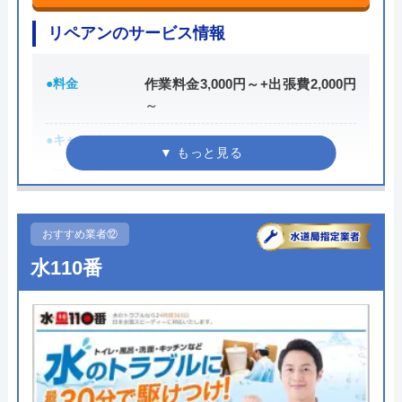
見積もりや点検は無料なので、気軽に相談できるの
リペアンのサービス情報
もアピールポイントでしょう。また、支払い方法は
クレジットカード決済に対応しています。駆けつけ
●料金
作業料金3,000円～+出張費2,000円
時間の目安としては電話受付から1時間程度です。
～
●キャンペーン
―
0120-320-858
●駆けつけ時間
―
受付時間 24時間
●受付時間
24時間
公式サイトを見る
おすすめ業者⑫
●定休日
なし(年中無休)
水110番
総合メンテナンスの基本情報
●出張見積もり
見積料金無料
●支払い方法
―
運営会社
有限会社総合メンテナンス
●累計実績
―
代表者
浅野晃司
●保証・保険
―
創業・設立
平成11年11月創立