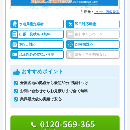
※クチコミの内容について
マルキンクリーンがおすすめの理由
引用元：
水の生活救急車
マルキンクリーンはトイレ詰まりなどの水道修理、
水道局指定業者
即日対応可能
うまい棒エビマヨ
水回り設備のリフォームサービスを提供している業
出張・見積もり無料
割引キャンペーン
2 か月前
者です。宮城県・福島県の一部地域を対応エリアと
365日対応
24時間対応
して、地域密着で営業しています。詳細な対応エリ
現金以外の支払い可能
深夜・早朝割増なし
アについてはHPでご確認いただけます。
スムーズに対応して頂けて助かりました。ト
イレの交換部分もその都度言って下さって助
おすすめポイント
営業時間は24時間年中無休なので、緊急時のトラブ
かりました。
ルでもすぐにご依頼いただけます。ご依頼から最短
全国各地の拠点から最短30分で駆けつけ
30分で現場まで駆け付けてくれるので、トラブルの
お問い合わせからお見積りまで全て無料
被害を最小限に抑えることができます。3,000円の割
業界最大級の実績で安心
引を利用して作業を依頼できるので、まずは無料の
見積もりにて施工料金をご確認ください。
0120-569-365