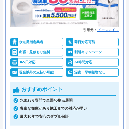
詳細は公式HPでご確認ください
代表者
勝島崇裕
創業・設立
2024年11月設立
白ゆり商事株式会社がおすすめの理由
所在地
〒113-0033
引用元：
イースマイル
白ゆり商事株式会社は、昭和37年に設立し、今では
東京都文京区本郷5-1-11
4箇所の営業所を持つ実績のある地域密着の業者で
水道局指定業者
即日対応可能
す。
対応エリア
全国33拠点
出張・見積もり無料
割引キャンペーン
対応エリア詳
多賀城市のトイレ水漏れ・つまり修理
365日対応
24時間対応
お風呂やキッチンの水回りのトラブルから外壁ま
細
に駆けつけ対応｜水道局指定業者ハウ
で、幅広いお家のトラブルに対応しています。
現金以外の支払い可能
深夜・早朝割増なし
スラボホーム
パロマ、リンナイ、ノーリツ、山善など、様々な主
おすすめポイント
要メーカーの製品に対応でき、ガスと電気の良いと
水まわり専門で全国45拠点展開
ころを併せ持ったハイブリット給湯器の取り扱い始
豊富な在庫があり施工までの対応が早い
めました。
最大10年で安心のダブル保証
土日祝日は定休日ですが、電話だけでなく、メール