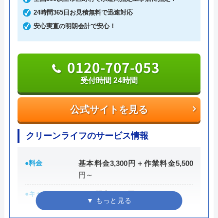
も依頼が可能です。電話を掛けると、受付から最短
24時間365日お見積無料で迅速対応
30分で駆けつけてくれます。排水管のつまり、あふ
安心実直の明朗会計で安心！
れなど、急なトラブルが発生しても迅速に対応して
くれます。
0120-707-053
受付時間 24時間
「WEBを見た」と伝えれば、料金から1,000円割引
に。例えば排水管の修理見積は0円。排水管修理費
用は2,200円～。業界最安値に挑戦しているので、良
公式サイトを見る
心的な価格です。
クリーンライフのサービス情報
急なトラブルで持ち合わせがないという場合でも、
クレジットカード決済、銀行支払い、コンビニでの
●料金
基本料金3,300円＋作業料金5,500
円～
支払いにも対応しているので安心してください。
●キャンペーン
WEB限定3,000円OFF
050-3000-4096
※10,000円以上で適用