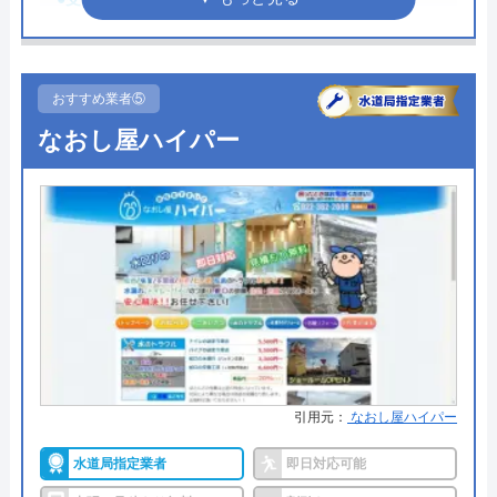
イースマイルの詳細ページはこちら
●定休日
年中無休
まずは電話相談！
0120-091-026
●累計実績
記載なし
おすすめ業者⑤
受付時間 24時間
詳細は公式HPでご確認ください
なおし屋ハイパー
公式サイトを見る
アクアネットがおすすめの理由
アクアネットは宮城県大崎市を中心に、宮城県全域
イースマイルの基本情報
で水回りのサービスを提供している業者です。本社
を含め、宮城県内に営業所を5つ、山形県にも1つ営
運営会社
株式会社イースマイル
業所があります。家庭での水回りのトラブルのみな
代表者
島村禮孝
らず上水道施設の運転管理や高いビルや大きな建物
などの貯水槽の清掃・修繕も受け持っており、多く
創業・設立
1992年6月1日創立
引用元：
なおし屋ハイパー
の企業からも信頼されている業者です。ホームペー
所在地
〒542-0066
ジから水回りのトラブルについて無料で相談するこ
水道局指定業者
即日対応可能
大阪府大阪市中央区瓦屋町3丁目7-3 イ
ともできるので一度問い合わせてみるのが良いでし