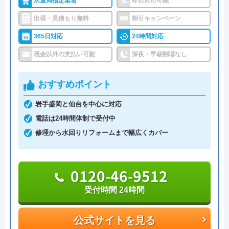
水道局指定業者
即日対応可能
総合メンテナンスがおすすめの理由
出張・見積もり無料
割引キャンペーン
総合メンテナンスは埼玉県さいたま市から活動をは
365日対応
24時間対応
じめて、いまでは千葉、神奈川、大阪、宮城、北海
道にまで営業所を拡大している水道屋さんです。
現金以外の支払い可能
深夜・早朝割増なし
埼玉県内のサポート地域としては、山間部も含む広
おすすめポイント
い地域をカバーしており、水道局指定工事店の認定
岩手盛岡と仙台を中心に対応
も受けています。総合メンテナンスの受付時間は年
電話は24時間体制で受付中
中無休です。
修理から水回りリフォームまで幅広くカバー
総合メンテナンスの料金体系は作業費＋出張費3,300
円の形式で設定されています。
0120-46-9512
トイレトラブルの主な作業費としては、水漏れ修理
受付時間 24時間
が1,100円〜、つまり除去が4,400円〜となってお
り、比較的安価に引き受けてくれます。
公式サイトを見る