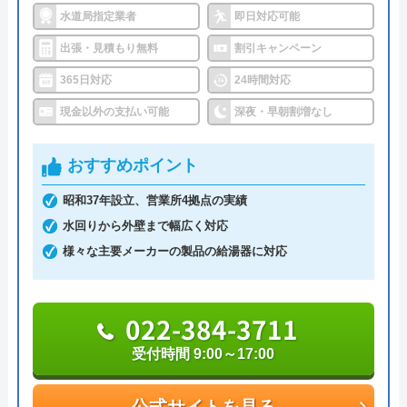
水道局指定業者
即日対応可能
ハウスラボホームがおすすめの理由
出張・見積もり無料
割引キャンペーン
ハウスラボホームは全国各地に拠点を構えている水
365日対応
24時間対応
道修理業者です。トイレ、キッチン、浴室などの水
現金以外の支払い可能
深夜・早朝割増なし
まわりトラブル全般に対応しており、作業料金が
6,600円からとお手頃価格で提供をしています。
おすすめポイント
昭和37年設立、営業所4拠点の実績
万が一、水まわりに問題が発生した場合は、最短20
水回りから外壁まで幅広く対応
分でお客様の元にスタッフが駆けつけます。出張見
様々な主要メーカーの製品の給湯器に対応
積もりキャンセルは0円、深夜早朝でも割増料金は
一切ありません。業務や知識の習得のために厳しい
自社研修を実施しているため、技術には問題ないよ
022-384-3711
うです。
受付時間 9:00～17:00
トラブルの原因や作業例などが分かりやすく記載さ