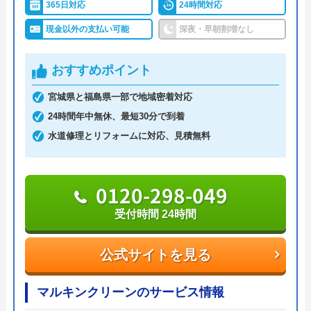
365日対応
24時間対応
休日・深夜も出張費無料などのサービスを売りにし
ています。
現金以外の支払い可能
深夜・早朝割増なし
指定給水装置工事事業者（水道局指定工事店）で下
おすすめポイント
請けに依頼することなく自社でしっかりと教育や研
宮城県と福島県一部で地域密着対応
修を受けた有資格者のスタッフが対応してくれるの
24時間年中無休、最短30分で到着
で安心です。
水道修理とリフォームに対応、見積無料
また、見積もり時や施工後などにトラブルが起こっ
た場合には、スタッフから渡されている名刺の裏に
0120-298-049
書かれている番号に電話すれば、各エリアの担当が
受付時間 24時間
対応してくれます。見積もり無料で、キャンセル料
も不要です。施工前に必ず修理内容と費用を提示
公式サイトを見る
し、施主が納得した上で修理を行います。
マルキンクリーンのサービス情報
0120-707-053