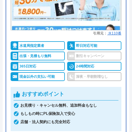
詳細は公式HPでご確認ください
所在地
〒331-0811
埼玉県さいたま市北区吉野町1-373-3
リペアンがおすすめの理由
対応エリア
埼玉県、東京都、千葉県、神奈川県、
引用元：
水110番
リペアンは水回りのトラブル対応からリフォームま
群馬県、栃木県、茨城県、宮城県仙台
で幅広くサービスを提供している業者です。岩手県
市
水道局指定業者
即日対応可能
盛岡市と宮城県仙台市に拠点を構え依頼に対応して
出張・見積もり無料
割引キャンペーン
います。盛岡店エリアでは電話対応、作業ともに24
総合メンテナンスのクチコミ on
365日対応
24時間対応
時間365日対応していますが、仙台エリアでは24時
間365日の電話対応で打合せの上営業時間に作業と
現金以外の支払い可能
深夜・早朝割増なし
4
（
3
件のクチコミ）
なります。
※クチコミの内容について
おすすめポイント
また、21:00～7:00の作業は夜間料金として5,000円
お見積り・キャンセル無料、追加料金もなし
smile max
の割増しとなります。出張費もお住まいの場所によ
もしもの時にPL保険加入で安心
7 か月前
って異なるので、ご依頼の際によく確認しておきま
店舗・法人契約にも完全対応
しょう。