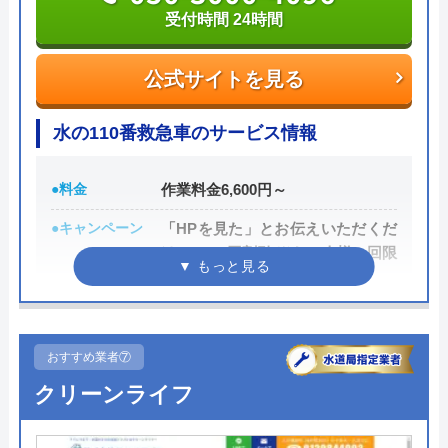
受付時間 24時間
公式サイトを見る
公式サイトを見る
なおし屋ハイパーの基本情報
水の110番救急車のサービス情報
運営会社
ハイパー株式会社
●料金
作業料金6,600円～
代表者
大山淳
●キャンペーン
「HPを見た」とお伝えいただくだ
所在地
〒985-0045
けで1,000円割引 ※お一人様一回限
宮城県塩釜市西玉川町9-13
り
対応エリア
宮城県仙台市、塩釜市、多賀城市、利
●駆けつけ時間
最短30分
府町、七ヶ浜町、松島町など
●受付時間
24時間
おすすめ業者⑦
クリーンライフ
●定休日
年中無休
なおし屋ハイパーのクチコミ on
●出張見積もり
無料見積り
3.6
（
5
件のクチコミ）