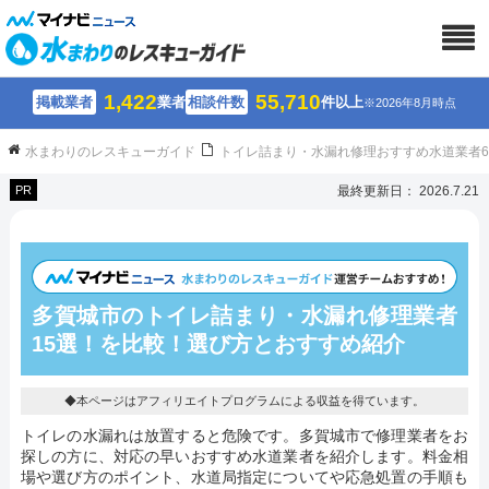
1,422
55,710
掲載業者
業者
相談件数
件以上
※2026年8月時点
水まわりのレスキューガイド
トイレ詰まり・水漏れ修理おすすめ水道業者
PR
最終更新日： 2026.7.21
多賀城市のトイレ詰まり・水漏れ修理業者
15選！を比較！選び方とおすすめ紹介
◆本ページはアフィリエイトプログラムによる収益を得ています。
トイレの水漏れは放置すると危険です。多賀城市で修理業者をお
探しの方に、対応の早いおすすめ水道業者を紹介します。料金相
場や選び方のポイント、水道局指定についてや応急処置の手順も