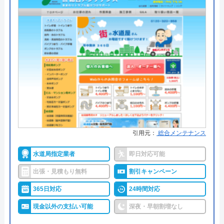
●累計実績
施工対応数240万件以上
マルキンクリーンのクチコミ on
●保証・保険
―
4.6
（
69
件のクチコミ）
※クチコミの内容について
詳細は公式HPでご確認ください
水の生活救急車がおすすめの理由
Hiroshi Iwabuchi
拠点数2270店舗と日本全国に拠点を構え、年中無休
3 か月前
で対応をしています。日中はコールセンターにて問
い合わせ受付をしてくれるので、すぐに相談ができ
水トラブルの不安もすぐに解消できます。
迅速に対応して頂きとても助かりました。ス
引用元：
総合メンテナンス
タッフもとても丁寧で好感が持てました。
水道局指定業者
即日対応可能
調整作業のみであれば8,800円～と明朗会計。問い合
ありがとうございます。
出張・見積もり無料
割引キャンペーン
わせから見積もりまですべて無料でできるので、ま
ずは電話相談をしてみることをおすすめします。
365日対応
24時間対応
現金以外の支払い可能
深夜・早朝割増なし
日本全国の水トラブルに対応している水の生活救急