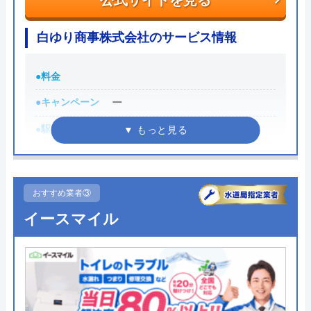
公式サイトを見る
れており、依頼の際も安心できますね。候補のひと
つにしてみてください。
白ゆり商事株式会社のサービス情報
ちなみに、電話で連絡した際に「サイトを見た」と
●料金
伝えると作業料金が2,000円割引になるWEB割があ
りますので、相談する際は必ず電話で相談し、その
●キャンペーン
ー
際には必ず「サイトを見た」と伝えましょう。
●駆けつけ時間
ー
まずは電話相談！
●受付時間
0120-221-611
9:00～17:00
●定休日
受付時間 24時間 年中無休
土日祝日
おすすめ業者③
●出張見積もり
ー
イースマイル
公式サイトを見る
●支払い方法
ー
ハウスラボホームの基本情報
●累計実績
ー
●保証・保険
ー
運営会社
株式会社ハウスラボ