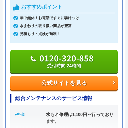
車はトイレのみならず洗面所やキッチン、お風呂な
おすすめポイント
どにも対応してくれる水まわりトラブル解決のスペ
Googleクチコミを見る
年中無休！お電話ですぐに駆けつけ
シャリストです。
水まわりの取り扱い商品が豊富
見積もり・点検が無料！
おすすめポイントとしてはこれまでの施工対応実績
は240万件以上と豊富な実績数があり、また最短5分
で業者を手配してくれて最短30分でスピード駆け付
0120-320-858
けしてくれるところです。
受付時間 24時間
また、取扱いメーカーに関しても幅広いため、水ま
公式サイトを見る
わりトラブルで困った際には頼りになる業者でしょ
う。
総合メンテナンスのサービス情報
もちろん見積もりは無料ですし、出張・キャンセル
●料金
水もれ修理は1,100円～行っており
についても無料ですので、まずはサイトを覗いてみ
ます。
てはいかがでしょうか？