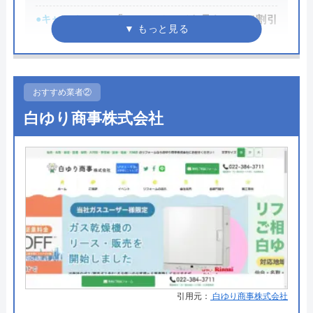
●キャンペーン
「ホームページを見た！」で割引
2,000円
●駆けつけ時間
最短20分
●受付時間
24時間
おすすめ業者②
白ゆり商事株式会社
●定休日
年中無休
●出張見積もり
出張・見積もり無料
●支払い方法
現金、クレジットカード、コンビ
ニ後払い、QRコード決済
●累計実績
提携先は大手企業との法人契約多
数
●保証・保険
商品保証最長10年・施工保証最長5
年
引用元：
白ゆり商事株式会社
詳細は公式HPでご確認ください