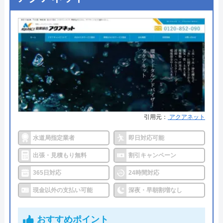
●定休日
年中無休
対応エリア
宮城県（一部エリアを除く）
●出張見積もり
出張・見積もり無料
●支払い方法
現金、銀行振込、モバイル、後払
い決済、クレジットカード
●累計実績
年間25万件、累計500万件の修理交
換実績
●保証・保険
工事保証12年・商品保証10年(最
引用元：
アクアネット
大)
水道局指定業者
即日対応可能
詳細は公式HPでご確認ください
出張・見積もり無料
割引キャンペーン
イースマイルがおすすめの理由
365日対応
24時間対応
イースマイルは対応する自治体で適切な工事ができ
現金以外の支払い可能
深夜・早朝割増なし
ると認められている水道局指定業者です。
おすすめポイント