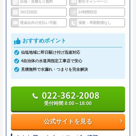
ースマイルビル
出張・見積もり無料
割引キャンペーン
ょう。
365日対応
24時間対応
対応エリア
39都道府県
現金以外の支払い可能
深夜・早朝割増なし
0120-852-090
対応エリア詳
多賀城市のトイレ詰まり・水漏れ修理
細
は町の水道屋イースマイル｜水道局指
おすすめポイント
定店
公式サイトを見る
仙塩地域に即日駆け付け迅速対応
4自治体の水道局指定工事店で安心
イースマイルのクチコミ on
アクアネットのクチコミ on
見積無料で水漏れ・つまりを完全解決
4.1
（
198
件のクチコミ）
3.5
（
2
件のクチコミ）
※クチコミの内容について
※クチコミの内容について
022-362-2008
受付時間 8:00～18:00
りえP
ぶ〜ちゃん
2 か月前
5 か月前
公式サイトを見る