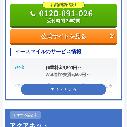
まずは電話相談！
での問い合わせもできます。
0120-091-026
受付時間 24時間
022-384-3711
受付時間 9:00～17:00
公式サイトを見る
公式サイトを見る
イースマイルのサービス情報
白ゆり商事株式会社の基本情報
●料金
作業料金8,800円～
Web割で実質5,500円～
運営会社
白ゆり商事株式会社
●キャンペーン
「ホームページを見た」と伝える
代表者
佐々木新一
だけで、WEB割で作業料金から
3,000円割引！
創業・設立
昭和37年5月設立
●駆けつけ時間
最短20分
所在地
〒981-1224
おすすめ業者④
●受付時間
24時間
宮城県名取市増田9丁目2番2号
アクアネット