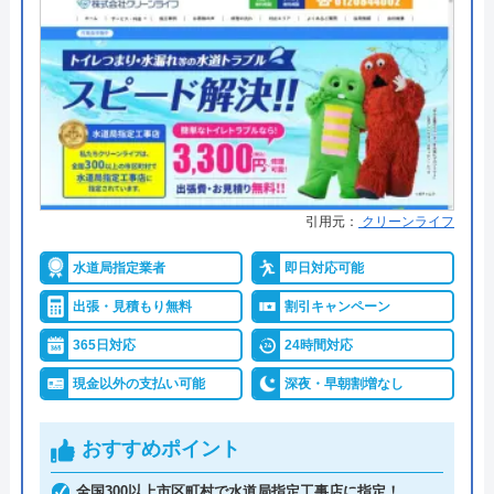
※クチコミの内容について
●支払い方法
カード支払い、コンビニ、銀行支
払、後払い
●累計実績
問い合わせ数10万件以上（2021年5
どんぶりめし
月累計）
2 か月前
●保証・保険
取り付け器具には1～5年間のメー
カー保証 ※消耗品など一部サービ
スを除く。
引用元：
クリーンライフ
寒い中緊急で水漏れを直してもらいました！
すごい助かりました！
詳細は公式HPでご確認ください
水道局指定業者
即日対応可能
出張・見積もり無料
割引キャンペーン
水の110番救急車がおすすめの理由
365日対応
24時間対応
「水の110番救急車」は株式会社RSが運営する水ま
現金以外の支払い可能
深夜・早朝割増なし
わりの緊急対応サービスです。トイレ、お風呂、キ
ッチンなどの蛇口や排水溝・排水口・排水管つまり
おすすめポイント
や水漏れ修理に対応。受付時間は7:00～22:00です。
Googleクチコミを見る
365日年中無休で営業しているので、週末や祝日で
全国300以上市区町村で水道局指定工事店に指定！