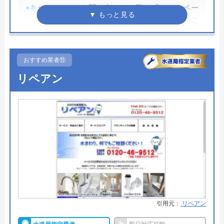
●キャンペーン
お問い合わせの際に「ホームペー
0120-569-365
ジを見た！」とお伝えいただくこ
とでホームページキャンペーン価
受付時間 8:00～22:00
格でご案内できます。
おすすめ業者⑪
●駆けつけ時間
1時間以内に到着
公式サイトを見る
リペアン
●受付時間
―
水の生活救急車の基本情報
●定休日
―
運営会社
株式会社生活救急車
●出張見積もり
出張：3,300円
代表者
楯広長
●支払い方法
現金
所在地
〒460-0008
●累計実績
―
名古屋市中区栄1丁目14-15
●保証・保険
―
対応エリア
全国（一部地域を除く）
詳細は公式HPでご確認ください
引用元：
リペアン