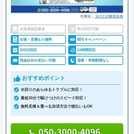
なおし屋ハイパーがおすすめの理由
引用元：
水の110番救急車
なおし屋ハイパーは住宅に関するリフォームを幅広
く受け付けている業者です。水回り設備のリフォー
水道局指定業者
即日対応可能
ムも依頼することができ、水回りトラブルの修理も
出張・見積もり無料
割引キャンペーン
可能となっています。水道局指定工事店となってい
365日対応
24時間対応
るので、技術力も安心です。
現金以外の支払い可能
深夜・早朝割増なし
宮城県塩釜市を中心としたエリアで、即日対応をモ
ットーに地域密着で営業している業者なので、迅速
おすすめポイント
な対応が期待できます。営業時間は8:00～18:00まで
水回りのあらゆるトラブルに対応！
となっているので、お急ぎの場合はなるべく早い時
最短30分で駆けつけのスピード対応！
間帯に連絡するとよいでしょう。
無料見積＆選べる決済方法で後払いもOK
022-362-2008
050-3000-4096
受付時間 8:00～18:00