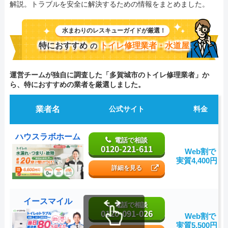
解説。トラブルを安全に解決するための情報をまとめました。
水まわりのレスキューガイドが厳選！
特におすすめ
トイレ修理業者・水道屋
の
運営チームが独自に調査した「多賀城市のトイレ修理業者」か
ら、特におすすめの業者を厳選しました。
業者名
公式サイト
料金
ハウスラボホーム
電話で相談
0120-221-611
Web割で
実質4,400円～
詳細を見る
イースマイル
電話で相談
0120-091-026
Web割で
実質5,500円～