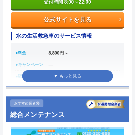
0120-298-049
Googleクチコミを見る
受付時間 8:00～22:00
受付時間 24時間
公式サイトを見る
公式サイトを見る
水の生活救急車のサービス情報
マルキンクリーンの基本情報
●料金
8,800円～
運営会社
マルキンクリーン株式会社
●キャンペーン
―
代表者
金井永治
●駆けつけ時間
最短30分
創業・設立
2002年（平成14年）
●受付時間
8:00-22:00
所在地
〒980-0871
●定休日
年中無休
おすすめ業者⑩
宮城県仙台市⻘葉区⼋幡７丁⽬1-30
●出張見積もり
出張見積もり無料
総合メンテナンス
対応エリア
宮城県・福島県の一部地域
●支払い方法
現金、クレジットカード