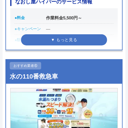
なおし屋ハイパーのサービス情報
トイレが詰まって本当に困っていましたが、
会社の看板付けた社用車が一時停止、確認
イースマイルさんに依頼して大正解でした！
●料金
したか分からないが走行中いきなり車道入っ
作業料金5,500円～
連絡後すぐに駆けつけてくださり、あっとい
て きて接触しそうなので急ブレーキで何と
う間に解決。スタッフの方も非常に丁寧で、
●キャンペーン
―
か 回避できた! この会社の車3度目です。 安
安心して任せられました。これでまた快適に
●駆けつけ時間
―
全運転するように心がけて下さい。
使えます。迅速な対応に心から感謝します！
●受付時間
8:00～18:00
●定休日
日・祝日
おすすめ業者⑥
Googleクチコミを見る
●出張見積もり
見積料金無料
水の110番救急車
Googleクチコミを見る
●支払い方法
―
●累計実績
―
●保証・保険
―
詳細は公式HPでご確認ください