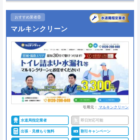
受付時間 24時間
●駆けつけ時間
最短30分
●受付時間
24時間
おすすめ業者⑧
公式サイトを見る
マルキンクリーン
●定休日
年中無休
水の110番救急車の基本情報
●出張見積もり
出張見積もり無料
運営会社
●支払い方法
株式会社JUNコーポレーション
現金、銀行振込、クレジットカー
ド、コンビニ後払い、QR決済
代表者
高野祐二
●累計実績
施工実績30万件を達成
所在地
〒158-0095
●保証・保険
修理に応じて1～3年の無料点検、
東京都世田谷区瀬田二丁目27番3号
無料保証を用意
対応エリア
全国（一部エリアを除く）
詳細は公式HPでご確認ください
引用元：
マルキンクリーン
水道局指定業者
即日対応可能
クリーンライフがおすすめの理由
出張・見積もり無料
割引キャンペーン
クリーンライフは年中無休で、最短30分駆けつけ、