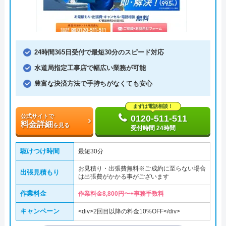
24時間365日受付で最短30分のスピード対応
水道局指定工事店で幅広い業務が可能
豊富な決済方法で手持ちがなくても安心
まずは電話相談！
公式サイトで
0120-511-511
料金詳細
を見る
受付時間 24時間
駆けつけ時間
最短30分
お見積り・出張費無料※ご成約に至らない場合
出張見積もり
は出張費がかかる事がございます
作業料金
作業料金8,800円〜+事務手数料
キャンペーン
<div>2回目以降の料金10%OFF</div>