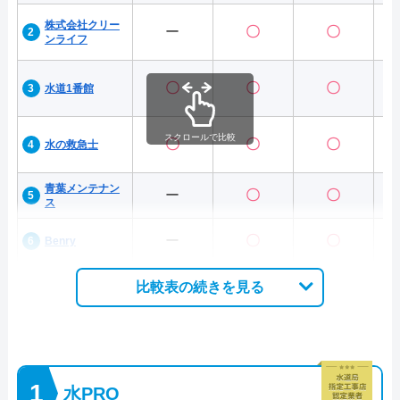
株式会社クリー
ー
〇
〇
ンライフ
〇
〇
〇
水道1番館
スクロールで比較
〇
〇
〇
水の救急士
青葉メンテナン
ー
〇
〇
ス
ー
〇
〇
Benry
比較表の続きを見る
水PRO