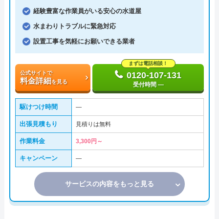
経験豊富な作業員がいる安心の水道屋
水まわりトラブルに緊急対応
設置工事を気軽にお願いできる業者
まずは電話相談！
公式サイトで
0120-107-131
料金詳細
を見る
受付時間 ―
駆けつけ時間
―
出張見積もり
見積りは無料
作業料金
3,300円～
キャンペーン
―
サービスの内容をもっと見る