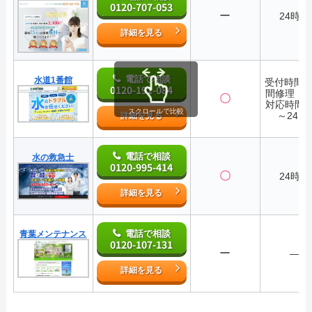
0120-707-053
ー
24時間
詳細を見る
電話で相談
水道1番館
受付時間2
0120-191-084
間修理・
〇
対応時間7:
スクロールで比較
～24:0
詳細を見る
電話で相談
水の救急士
0120-995-414
〇
24時間
詳細を見る
電話で相談
青葉メンテナンス
0120-107-131
ー
―
詳細を見る