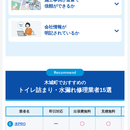
信頼ができるか
会社情報が
明記されているか
木城町でおすすめの
トイレ詰まり・水漏れ修理業者15選
業者名
即日対応
出張費無料
見積無料
水
ー
〇
〇
水PRO