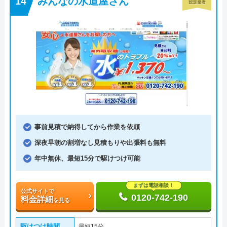
みんなの水道屋さん
事前見積で納得してから作業を依頼
深夜早朝の割増なし見積もりや出張料も無料
年中無休、最短15分で駆けつけ可能
まずは電話相談！
公式サイトで
0120-742-190
料金詳細
を見る
駆けつけ時間
最短15分