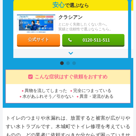
安心
で選ぶなら
クラシアン
とにかく失敗したくない方へ。
実績と信頼性で選ぶならこちら。
0120-511-511
公式サイト
こんな症状はすぐ依頼をおすすめ
異物を流してしまった
完全につまっている
水があふれそう／引かない
異音・逆流がある
トイレのつまりや水漏れは、放置すると被害が広がりや
すい水トラブルです。木城町でトイレ修理を考えている
ものの、どの業者に依頼すべきか分からず困っていませ