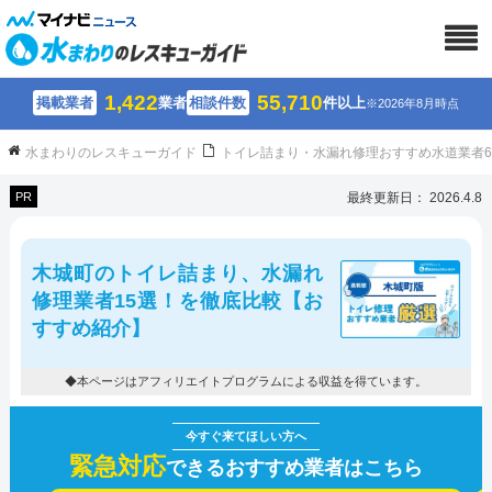
1,422
55,710
掲載業者
業者
相談件数
件以上
※2026年8月時点
水まわりのレスキューガイド
トイレ詰まり・水漏れ修理おすすめ水道業者
PR
最終更新日： 2026.4.8
木城町のトイレ詰まり、水漏れ
修理業者15選！を徹底比較【お
すすめ紹介】
◆本ページはアフィリエイトプログラムによる収益を得ています。
緊急対応
できるおすすめ業者はこちら