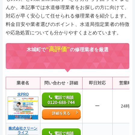
んか。本記事では水道修理業者をお探しの方に向けて、
対応が早く安心して任せられる修理業者を紹介します。
料金目安や業者選びのポイント、水道局指定業者の特徴
や応急処置についても分かりやすくまとめています。
“高評価”
木城町で
の修理業者を厳選
業者名
問い合わせ・詳細
即日対応
営業時
水PRO
電話で相談
0120-688-744
ー
24時間
詳細を見る
株式会社クリーン
ライフ
電話で相談