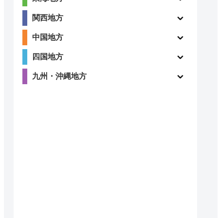
関西地方
4.3
〇
中国地方
（27件）
四国地方
九州・沖縄地方
〇
ー