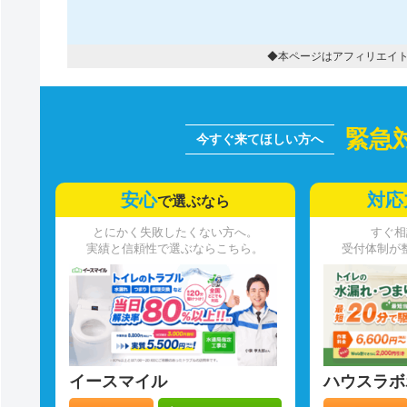
◆本ページはアフィリエイ
緊急
安心
対応
で選ぶなら
とにかく失敗したくない方へ。
すぐ相
実績と信頼性で選ぶならこちら。
受付体制が
イースマイル
ハウスラボ