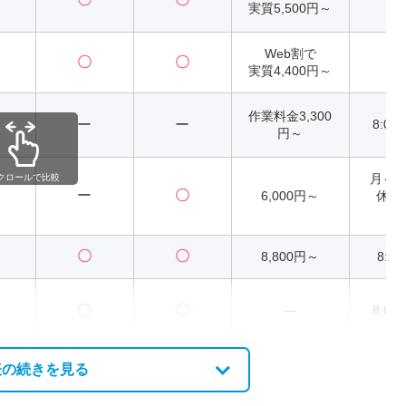
実質5,500円～
Web割で
〇
〇
2
実質4,400円～
作業料金3,300
ー
ー
8:00
円～
月～
クロールで比較
ー
〇
6,000円～
休）8
17
〇
〇
8,800円～
8:00
〇
〇
―
8:00
表の続きを見る