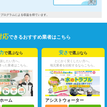
トプログラムによる収益を得ています。
対応
できるおすすめ業者はこちら
力
安さ
で選ぶなら
で選ぶなら
談したい方へ。
とにかく安くしたい方へ。
整った業者はこちら。
地元業者を比較するならこちら。
ホーム
アシストウォーター