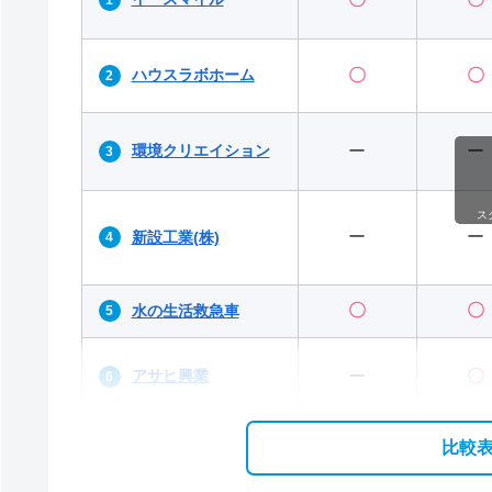
ハウスラボホーム
〇
〇
環境クリエイション
ー
ー
ス
ー
ー
新設工業(株)
〇
〇
水の生活救急車
アサヒ興業
ー
〇
比較