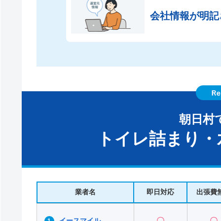
会社情報が
明記
朝日村
トイレ詰まり・
業者名
即日対応
出張費
イースマイル
〇
〇