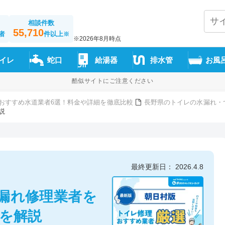
相談件数
55,710
者
件以上
※
※2026年8月時点
イレ
蛇口
給湯器
排水管
お風
酷似サイトにご注意ください
おすすめ水道業者6選！料金や詳細を徹底比較
長野県のトイレの水漏れ・
説
最終更新日： 2026.4.8
漏れ修理業者を
方を解説