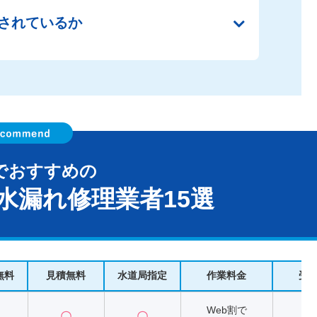
されているか
でおすすめの
水漏れ修理業者15選
無料
見積無料
水道局指定
作業料金
受
Web割で
〇
〇
2