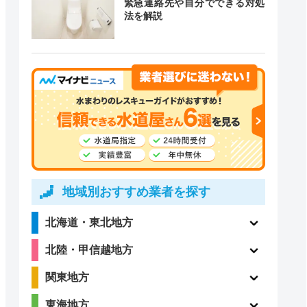
緊急連絡先や自分でできる対処
法を解説
道局指定
クチコミ
4.1
〇
（198件）
〇
ー
地域別おすすめ業者を探す
北海道・東北地方
2.1
北陸・甲信越地方
ー
（7件）
関東地方
東海地方