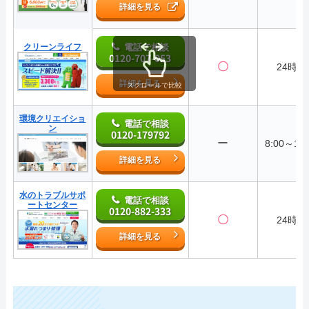
詳細を見る
クリーンライフ
電話で相談
0120-707-053
〇
24時間
詳細を見る
スクロールで比較
環境クリエイショ
電話で相談
ン
0120-179792
ー
8:00～17:
詳細を見る
水のトラブルサポ
電話で相談
ートセンター
0120-882-333
〇
24時間
詳細を見る