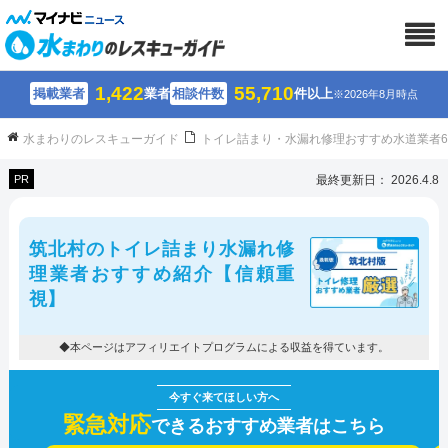
1,422
55,710
掲載業者
業者
相談件数
件以上
※2026年8月時点
水まわりのレスキューガイド
トイレ詰まり・水漏れ修理おすすめ水道業者
PR
最終更新日： 2026.4.8
筑北村のトイレ詰まり水漏れ修
理業者おすすめ紹介【信頼重
視】
◆本ページはアフィリエイトプログラムによる収益を得ています。
緊急対応
できるおすすめ業者はこちら