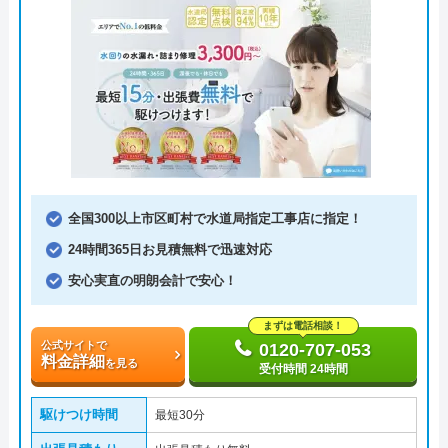
全国300以上市区町村で水道局指定工事店に指定！
24時間365日お見積無料で迅速対応
安心実直の明朗会計で安心！
まずは電話相談！
公式サイトで
0120-707-053
料金詳細
を見る
受付時間 24時間
駆けつけ時間
最短30分