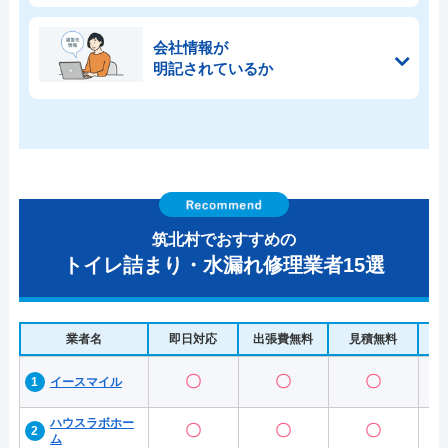
会社情報が
明記されているか
筑北村でおすすめの
トイレ詰まり・水漏れ修理業者15選
業者名
即日対応
出張費無料
見積無料
水
〇
〇
〇
イースマイル
ハウスラボホー
〇
〇
〇
ム