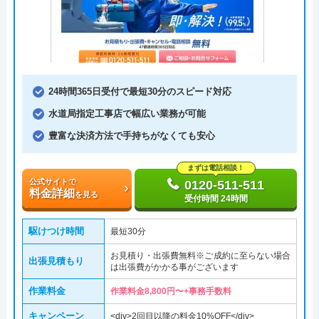
24時間365日受付で最短30分のスピード対応
水道局指定工事店で幅広い業務が可能
豊富な決済方法で手持ちがなくても安心
まずは電話相談！
公式サイトで
0120-511-511
料金詳細
を見る
受付時間 24時間
駆けつけ時間
最短30分
お見積り・出張費無料※ご成約に至らない場合
出張見積もり
は出張費がかかる事がございます
作業料金
作業料金8,800円〜+事務手数料
キャンペーン
<div>2回目以降の料金10%OFF</div>