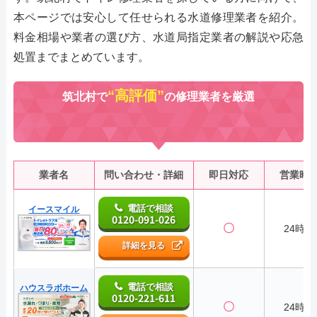
本ページでは安心して任せられる水道修理業者を紹介。
料金相場や業者の選び方、水道局指定業者の解説や応急
処置までまとめています。
“高評価”
筑北村で
の修理業者を厳選
業者名
問い合わせ・詳細
即日対応
営業時
電話で相談
イースマイル
0120-091-026
〇
24時間
詳細を見る
電話で相談
ハウスラボホーム
0120-221-611
〇
24時間