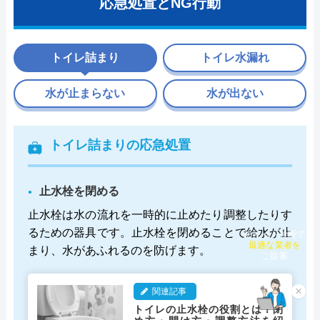
応急処置とNG行動
トイレ詰まり
トイレ水漏れ
水が止まらない
水が出ない
トイレ詰まりの応急処置
止水栓を閉める
止水栓は水の流れを一時的に止めたり調整したりす
るための器具です。止水栓を閉めることで給水が止
チャット診断で
最適な業者を
まり、水があふれるのを防げます。
ご提案
関連記事
×
トイレの止水栓の役割とは？閉