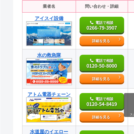
業者名
問い合わせ・詳細
アイスイ設備
電話で相談
0266-79-3907
詳細を見る
水の救急隊
電話で相談
0120-50-8000
詳細を見る
アトム電器チェーン
電話で相談
0120-54-8419
ス
詳細を見る
水道屋のイエロー