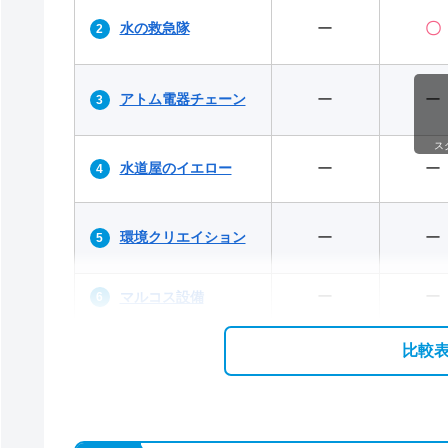
水の救急隊
ー
〇
アトム電器チェーン
ー
ー
ス
水道屋のイエロー
ー
ー
環境クリエイション
ー
ー
ー
ー
マルコス設備
比較