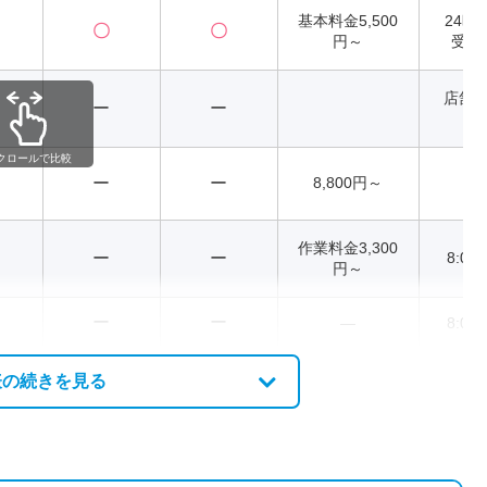
基本料金5,500
24時
〇
〇
円～
受付
店舗
ー
ー
異
クロールで比較
ー
ー
8,800円～
2
作業料金3,300
ー
ー
8:00
円～
ー
ー
―
8:00
表の続きを見る