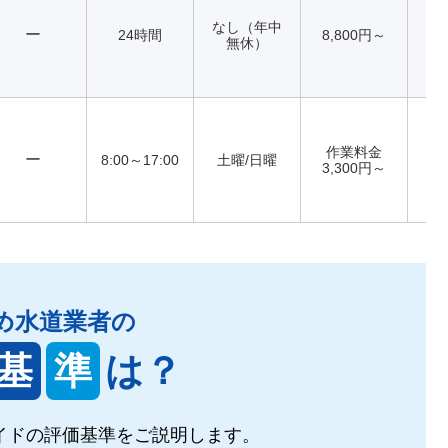
なし（年中
ー
24時間
8,800円～
無休）
作業料金
ー
8:00～17:00
土曜/日曜
3,300円～
め水道業者の
基
準
は？
イドの
評価基準をご説明します。