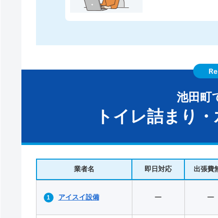
池田町
トイレ詰まり・
業者名
即日対応
出張費
アイスイ設備
ー
ー