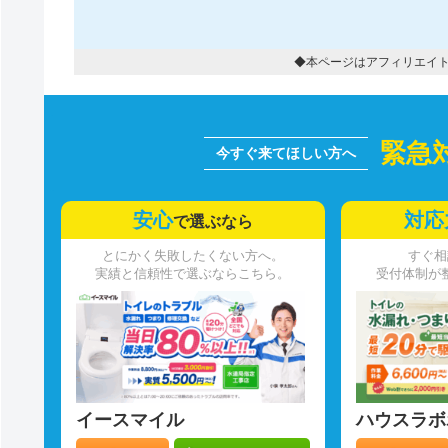
◆本ページはアフィリエイ
緊急
安心
対応
で選ぶなら
とにかく失敗したくない方へ。
すぐ相
実績と信頼性で選ぶならこちら。
受付体制が
イースマイル
ハウスラボ