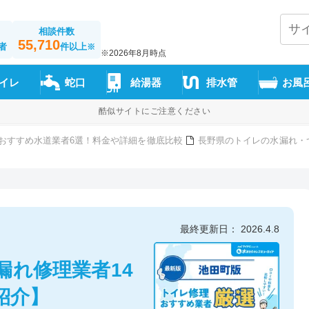
相談件数
55,710
者
件以上
※
※2026年8月時点
イレ
蛇口
給湯器
排水管
お風
酷似サイトにご注意ください
おすすめ水道業者6選！料金や詳細を徹底比較
長野県のトイレの水漏れ・
】
最終更新日： 2026.4.8
漏れ修理業者14
紹介】