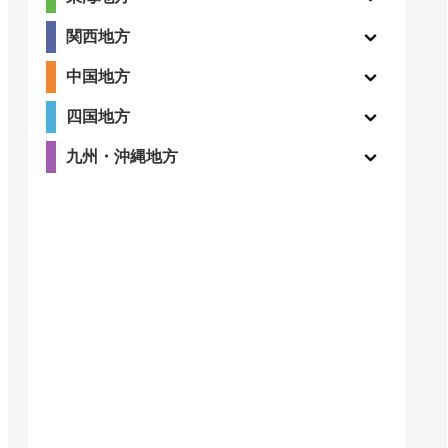
ー
ー
関西地方
中国地方
四国地方
2.1
九州・沖縄地方
ー
（7件）