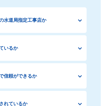
の
水道局指定工事店か
ているか
で
信頼ができるか
されているか