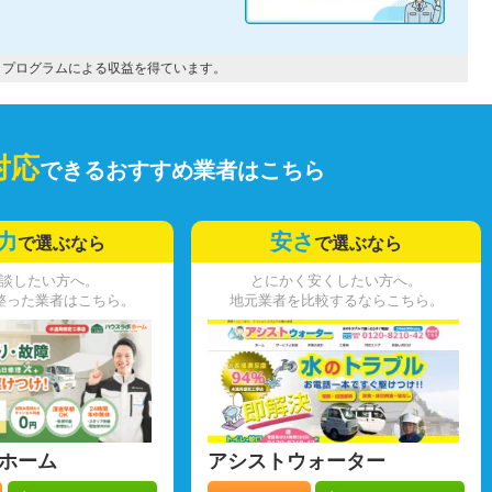
トプログラムによる収益を得ています。
対応
できるおすすめ業者はこちら
力
安さ
で選ぶなら
で選ぶなら
談したい方へ。
とにかく安くしたい方へ。
整った業者はこちら。
地元業者を比較するならこちら。
ホーム
アシストウォーター