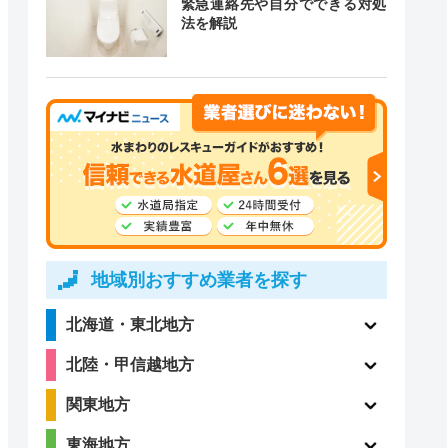
緊急連絡先や自分でできる対処
道局指定
クチコミ
法を解説
5
ー
（1件）
4.4
〇
（99件）
地域別おすすめ業者を探す
北海道・東北地方
2.4
ー
北陸・甲信越地方
（5件）
関東地方
東海地方