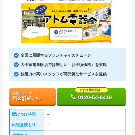
全国に展開するフランチャイズチェーン
大手家電量販店では難しい「お手頃価格」を実現
技術力の高いスタッフが高品質なサービスを提供
まずは電話相談！
公式サイトで
0120-54-8419
料金詳細
を見る
駆けつけ時間
ー
出張見積もり
ー