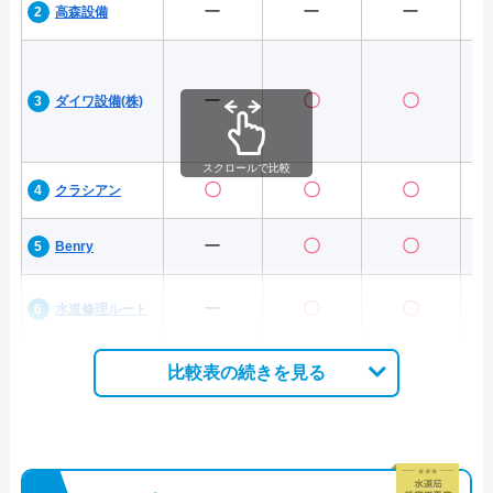
ー
ー
ー
高森設備
ー
〇
〇
ダイワ設備(株)
スクロールで比較
〇
〇
〇
クラシアン
ー
〇
〇
Benry
ー
〇
〇
水道修理ルート
比較表の続きを見る