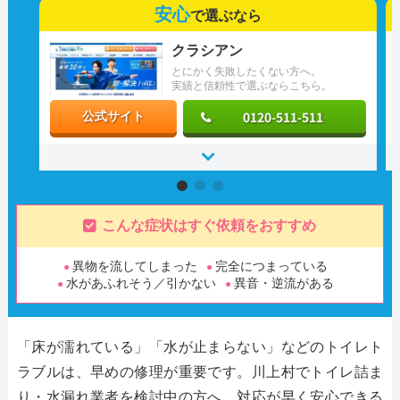
安心
で選ぶなら
クラシアン
とにかく失敗したくない方へ。
実績と信頼性で選ぶならこちら。
0120-511-511
公式サイト
こんな症状はすぐ依頼をおすすめ
異物を流してしまった
完全につまっている
水があふれそう／引かない
異音・逆流がある
「床が濡れている」「水が止まらない」などのトイレト
ラブルは、早めの修理が重要です。川上村でトイレ詰ま
り・水漏れ業者を検討中の方へ、対応が早く安心できる