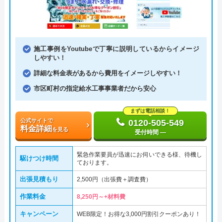
施工事例をYoutubeで丁寧に説明しているからイメージ
しやすい！
詳細な料金表があるから費用をイメージしやすい！
市区町村の指定給水工事事業者だから安心
まずは電話相談！
公式サイトで
0120-505-549
料金詳細
を見る
受付時間 ―
緊急作業要員が迅速にお伺いできる様、待機し
駆けつけ時間
ております。
出張見積もり
2,500円（出張費＋調査費）
作業料金
8,250円～+材料費
キャンペーン
WEB限定！お得な3,000円割引クーポンあり！