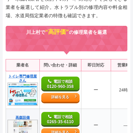
業者を厳選して紹介。水トラブル別の修理内容や料金相
場、水道局指定業者の特徴も確認できます。
“高評価”
川上村で
の修理業者を厳選
業者名
問い合わせ・詳細
即日対応
営業時
トイレ専門修理屋
さん
電話で相談
0120-960-358
ー
24時間
詳細を見る
電話で相談
高森設備
0265-35-6110
ー
―
詳細を見る