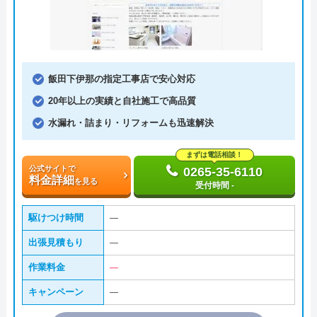
飯田下伊那の指定工事店で安心対応
20年以上の実績と自社施工で高品質
水漏れ・詰まり・リフォームも迅速解決
まずは電話相談！
公式サイトで
0265-35-6110
料金詳細
を見る
受付時間 -
駆けつけ時間
―
出張見積もり
―
作業料金
―
キャンペーン
―