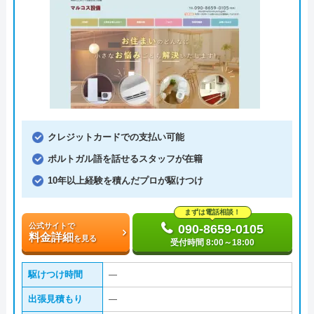
クレジットカードでの支払い可能
ポルトガル語を話せるスタッフが在籍
10年以上経験を積んだプロが駆けつけ
まずは電話相談！
公式サイトで
090-8659-0105
料金詳細
を見る
受付時間 8:00～18:00
駆けつけ時間
―
出張見積もり
―