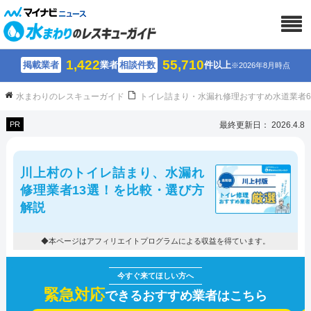
1,422
55,710
掲載業者
業者
相談件数
件以上
※2026年8月時点
水まわりのレスキューガイド
トイレ詰まり・水漏れ修理おすすめ水道業者
PR
最終更新日： 2026.4.8
川上村のトイレ詰まり、水漏れ
修理業者13選！を比較・選び方
解説
◆本ページはアフィリエイトプログラムによる収益を得ています。
緊急対応
できるおすすめ業者はこちら