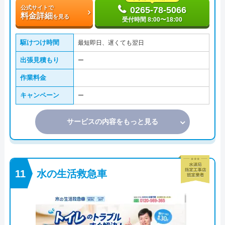
公式サイトで
0265-78-5066
料金詳細
を見る
受付時間 8:00〜18:00
駆けつけ時間
最短即日、遅くても翌日
出張見積もり
ー
作業料金
キャンペーン
ー
サービスの内容をもっと見る
水の生活救急車