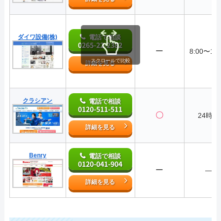
ダイワ設備(株)
電話で相談
0265-22-2382
ー
8:00〜17:
スクロールで比較
詳細を見る
クラシアン
電話で相談
0120-511-511
〇
24時間
詳細を見る
Benry
電話で相談
0120-041-904
ー
―
詳細を見る