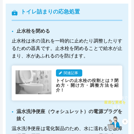
トイレ詰まりの応急処置
止水栓を閉める
止水栓は水の流れを一時的に止めたり調整したりす
るための器具です。止水栓を閉めることで給水が止
まり、水があふれるのを防げます。
関連記事
トイレの止水栓の役割とは？閉
め方・開け方・調整方法を紹
介！
チャット診断で
最適な業者を
ご提案
温水洗浄便座（ウォシュレット）の電源プラグを
抜く
×
温水洗浄便座は電化製品のため、水に濡れると故障