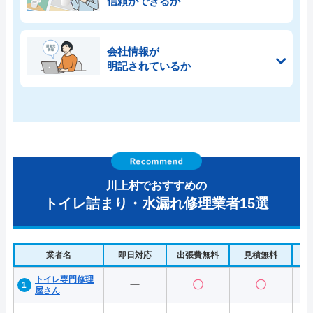
信頼ができるか
会社情報が
明記されているか
川上村でおすすめの
トイレ詰まり・水漏れ修理業者15選
業者名
即日対応
出張費無料
見積無料
水
トイレ専門修理
ー
〇
〇
屋さん