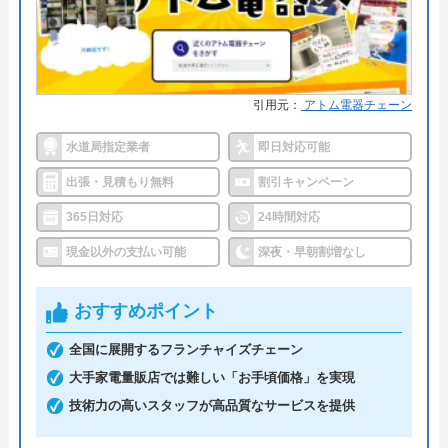
け付けしており、最短15分で駆けつけてくれます。
病院メンテナンスにも携わっており、専門知識や技
術への信頼性が高いです。
引用元：
アトム電器チェーン
事前見積もりを徹底しており、金額に納得してから
水道局指定業者
即日対応可能
作業を依頼できます。早朝・深夜の料金割増はな
出張・見積もり無料
割引キャンペーン
く、見積もりや出張料も無料なので、急なトラブル
でも気兼ねなく相談可能です。また、見積もり時に
365日対応
24時間対応
「Webを見た」と申告すると、Web割で20%割引に
現金以外の支払い可能
深夜・早朝割増なし
なります。
おすすめポイント
支払い方法にコンビニ後払いも選べるので、急な出
全国に展開するフランチャイズチェーン
費で手持ちがなくても修理が可能です。他にも、ク
大手家電量販店では難しい「お手頃価格」を実現
レジットカード払いや楽天ペイも利用でき、都合の
技術力の高いスタッフが高品質なサービスを提供
良い方法で支払えます。