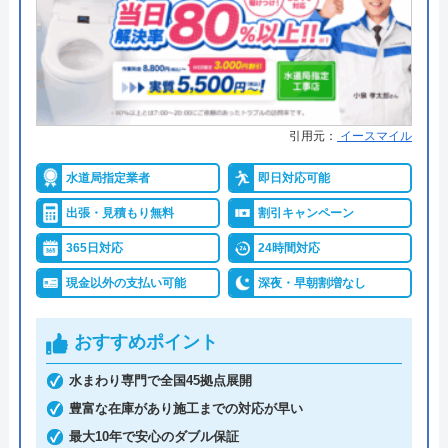
引用元：
イースマイル
水道局指定業者
即日対応可能
出張・見積もり無料
割引キャンペーン
365日対応
24時間対応
現金以外の支払い可能
深夜・早朝割増なし
おすすめポイント
水まわり専門で全国45拠点展開
豊富な在庫があり施工までの対応が早い
最大10年で安心のダブル保証