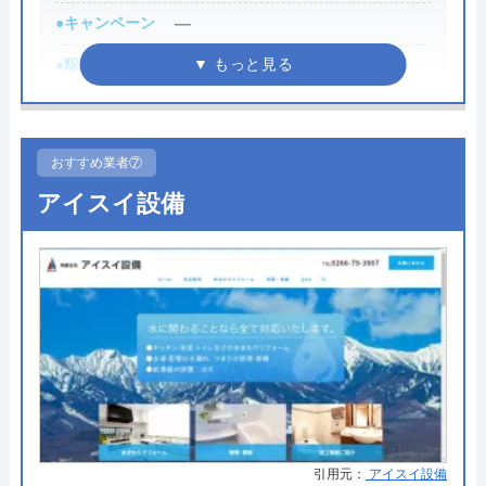
長野県長野市青木島町綱島310
●キャンペーン
―
対応エリア
長野市・須坂市・千曲市を中心に
●駆けつけ時間
最短30分
●受付時間
8:00-22:00
新設工業(株)のクチコミ on
●定休日
年中無休
おすすめ業者⑦
4.3
（
27
件のクチコミ）
●出張見積もり
出張見積もり無料
アイスイ設備
※クチコミの内容について
●支払い方法
現金、クレジットカード
●累計実績
施工対応数240万件以上
j j
●保証・保険
―
2 か月前
詳細は公式HPでご確認ください
道を歩いていたら、私が邪魔だったのか後ろ
水の生活救急車がおすすめの理由
からニュートラルでアクセル空ぶかしされま
拠点数2270店舗と日本全国に拠点を構え、年中無休
した。別に徐行すれば通れる道幅なのに。私
引用元：
アイスイ設備