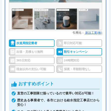
す。
市から地下漏水のお知らせがきたときも、ALTECは
指定事業者なので対応可能です。漏水減免の手続き
引用元：
新設工業(株)
も力になってくれるので頼りになります。
水道局指定業者
即日対応可能
0263-88-5415
出張・見積もり無料
割引キャンペーン
365日対応
24時間対応
現金以外の支払い可能
深夜・早朝割増なし
公式サイトを見る
おすすめポイント
ALTECのクチコミ on
直営の工事部隊だ揃っているので素早い対応が可能！
5
（
4
件のクチコミ）
歴史ある事業者で、各市における給水指定工事店だから
※クチコミの内容について
安心！