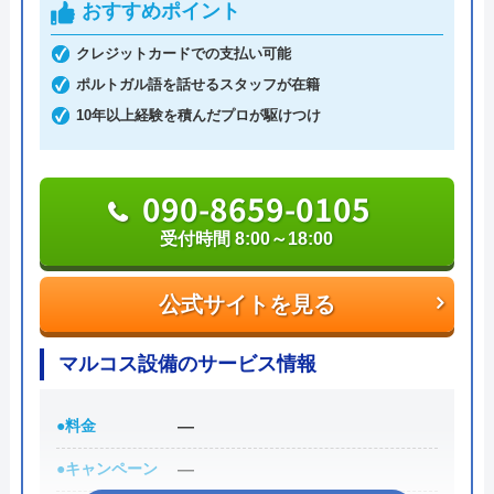
おすすめポイント
と症状が悪化するため、早めに相談した方がよいで
しょう。電話やメール、ホームページのお問い合わ
クレジットカードでの支払い可能
せフォームから気軽に相談できます。
ポルトガル語を話せるスタッフが在籍
10年以上経験を積んだプロが駆けつけ
Googleクチコミを見る
0265-35-6110
受付時間 -
090-8659-0105
受付時間 8:00～18:00
公式サイトを見る
公式サイトを見る
高森設備の基本情報
マルコス設備のサービス情報
運営会社
有限会社高森設備
代表者
内山裕蔵
●料金
―
創業・設立
平成4年設立
●キャンペーン
―