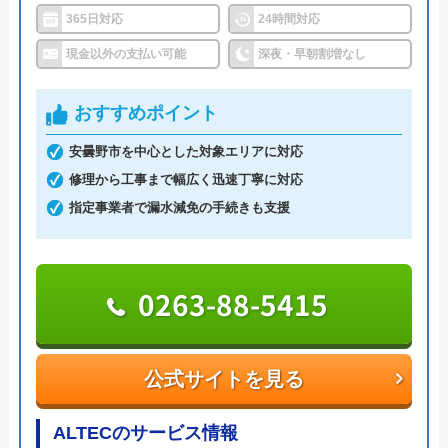
代表者
勝島崇裕
見積もりも無料で実施しているので、是非お気軽に
365日対応
24時間対応
ご連絡ください。
創業・設立
2024年11月設立
現金以外の支払い可能
深夜・早朝割増なし
所在地
〒113-0033
0120-8210-42
おすすめポイント
東京都文京区本郷5-1-11
安曇野市を中心とした対象エリアに対応
対応エリア
全国33拠点
公式サイトを見る
修理から工事まで幅広く迅速丁寧に対応
対応エリア詳
松本市のトイレ水漏れ・つまり修理に
指定事業者で漏水減免の手続きも支援
細
駆けつけ対応｜水道局指定業者ハウス
ラボホーム
0263-88-5415
公式サイトを見る
ALTECのサービス情報