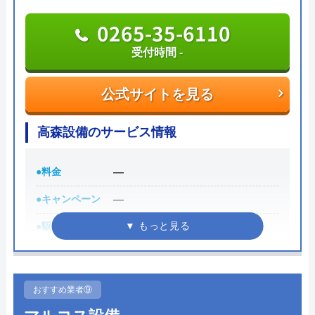
0266-79-3907
0265-35-6110
受付時間 8:00～18:00
受付時間 -
公式サイトを見る
公式サイトを見る
高森設備のサービス情報
アイスイ設備の基本情報
運営会社
有限会社アイスイ設備
●料金
―
代表者
原 嘉樹
●キャンペーン
―
●駆けつけ時間
―
創業・設立
昭和55年9月
●受付時間
―
所在地
〒391-0214
長野県茅野市泉野7527
●定休日
―
おすすめ業者⑨
対応エリア
長野県茅野市、原村、富士見町（蓼科
●出張見積もり
―