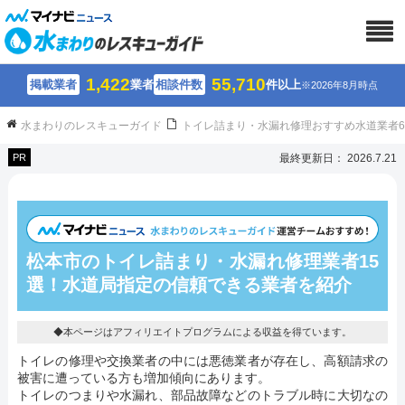
1,422
55,710
掲載業者
業者
相談件数
件以上
※2026年8月時点
水まわりのレスキューガイド
トイレ詰まり・水漏れ修理おすすめ水道業者
PR
最終更新日： 2026.7.21
松本市のトイレ詰まり・水漏れ修理業者15
選！水道局指定の信頼できる業者を紹介
◆本ページはアフィリエイトプログラムによる収益を得ています。
トイレの修理や交換業者の中には悪徳業者が存在し、高額請求の
被害に遭っている方も増加傾向にあります。
トイレのつまりや水漏れ、部品故障などのトラブル時に大切なの