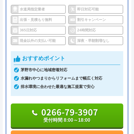
で対応をしています。日中はコールセンターにて問
が邪魔だったのなら申し訳ないけど、軽くク
水道局指定業者
即日対応可能
い合わせ受付をしてくれるので、すぐに相談ができ
ラクション鳴らすとかで良かったんじゃない
水トラブルの不安もすぐに解消できます。
出張・見積もり無料
割引キャンペーン
ですか？マナーがない運転する人に会社の車
365日対応
よく貸せますね。乱暴な仕事をしているんで
24時間対応
調整作業のみであれば8,800円～と明朗会計。問い合
しょうね。 通り過ぎる時も、わざわざ人の
現金以外の支払い可能
深夜・早朝割増なし
わせから見積もりまですべて無料でできるので、ま
顔を覗き込むように見てきて。こちら側から
Googleクチコミを見る
ずは電話相談をしてみることをおすすめします。
もよく見えてましたよ。雨降ってるのに真っ
おすすめポイント
黒のサングラスをかけた坊主頭のと、坊主頭
茅野市中心に地域密着対応
日本全国の水トラブルに対応している水の生活救急
のおじさんが。はっきり顔も覚えてるので。
水漏れやつまりからリフォームまで幅広く対応
車はトイレのみならず洗面所やキッチン、お風呂な
よろしくどうぞ。
排水環境に合わせた最適な施工提案で安心
どにも対応してくれる水まわりトラブル解決のスペ
シャリストです。
0266-79-3907
おすすめポイントとしてはこれまでの施工対応実績
受付時間 8:00～18:00
は240万件以上と豊富な実績数があり、また最短5分
で業者を手配してくれて最短30分でスピード駆け付