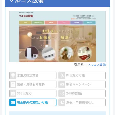
マルコス設備
八ヶ岳山麓）
●支払い方法
―
●累計実績
―
アイスイ設備のクチコミ on
●保証・保険
―
5
（
1
件のクチコミ）
※クチコミの内容について
詳細は公式HPでご確認ください
高森設備がおすすめの理由
鎌倉和敏
長野県下伊那郡高森町の有限会社高森設備は、水回
7 年前
引用元：
マルコス設備
りのトラブルやリフォーム、修理・交換などを行っ
水道局指定業者
即日対応可能
ています。飯田下伊那地域の指定工事店として認定
されているので、急なトイレのトラブルにも安心し
出張・見積もり無料
割引キャンペーン
いつもお世話になります。
て依頼できるでしょう。
365日対応
24時間対応
現金以外の支払い可能
深夜・早朝割増なし
トイレのつまりや流れの悪さは排水管につまりや損
傷が発生している可能性があります。放置している