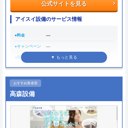
公式サイトを見る
けしてくれるところです。
アイスイ設備のサービス情報
また、取扱いメーカーに関しても幅広いため、水ま
わりトラブルで困った際には頼りになる業者でしょ
う。
●料金
―
●キャンペーン
―
もちろん見積もりは無料ですし、出張・キャンセル
●駆けつけ時間
―
についても無料ですので、まずはサイトを覗いてみ
てはいかがでしょうか？
●受付時間
8:00～18:00
●定休日
土曜日・日曜日・祝日
0120-569-365
おすすめ業者⑧
●出張見積もり
見積料金無料
高森設備
受付時間 8:00～22:00
●支払い方法
現金
公式サイトを見る
●累計実績
―
●保証・保険
―
水の生活救急車の基本情報