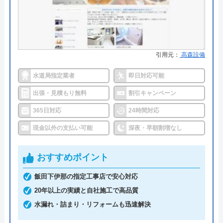
詳細は公式HPでご確認ください
運営会社
株式会社生活救急車
アイスイ設備がおすすめの理由
代表者
楯広長
引用元：
高森設備
アイスイ設備は水に関わることすべてに対応してい
所在地
〒460-0008
名古屋市中区栄1丁目14-15
る業者で水漏れやつまり修理からリフォームまで幅
水道局指定業者
即日対応可能
広く依頼することができます。本社のある長野県茅
出張・見積もり無料
割引キャンペーン
対応エリア
全国（一部地域を除く）
野市を中心としたエリアを対応エリアとして地域密
365日対応
24時間対応
着で営業しています。
現金以外の支払い可能
深夜・早朝割増なし
特に対応エリアとしている地域の中には排水設備が
おすすめポイント
重要になってくるところがあります。合わない施工
を行うと高額な費用を払うことになったり、暮らし
飯田下伊那の指定工事店で安心対応
の快適性が低下したりしてしまいます。アイスイ設
20年以上の実績と自社施工で高品質
備ではエキスパートによる確かな判断で最適な施工
水漏れ・詰まり・リフォームも迅速解決
を提案しているので安心してご依頼いただけます。