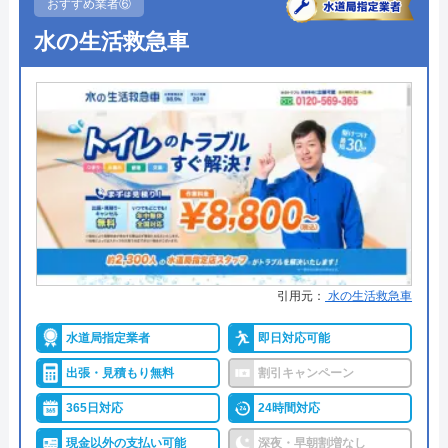
おすすめ業者⑥
●保証・保険
―
水の生活救急車
詳細は公式HPでご確認ください
新設工業(株)がおすすめの理由
長野市・須坂市・千曲市を中心に水まわり設備の施
工を行う新設工業はトイレのつまり・水漏れのみな
らず蛇口や給湯器などのトラブルに対しても幅広く
対応してくれる地域密着型の水道業者です。
引用元：
水の生活救急車
地域に密着して50年と記載があるため、以前より地
元の人に愛されてきた水道業者であり、信頼される
水道局指定業者
即日対応可能
会社を目指すという文言の通り、サイト内でも作業
出張・見積もり無料
割引キャンペーン
についてや有資格者の有無などが非常に丁寧に記載
365日対応
24時間対応
されており、信頼できる業者です。
現金以外の支払い可能
深夜・早朝割増なし