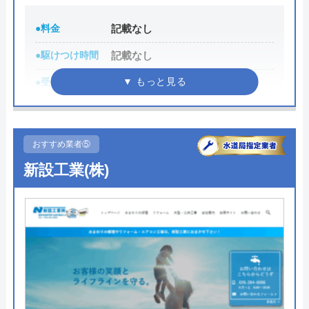
●料金
記載なし
●駆けつけ時間
記載なし
●受付時間
8:00〜18:00
●定休日
日曜・祝日
●累計実績
記載なし
おすすめ業者⑤
詳細は公式HPでご確認ください
新設工業(株)
ALTECがおすすめの理由
ALTECは安曇野市を中心とした対象エリアで水回り
の困りごとに対応している水道局指定工事店です。
蛇口の水漏れやトイレのつまりなどの小さな修理か
ら漏水する水道管の修理、お風呂のリフォームとい
った大きな工事まで迅速丁寧に対応してもらえま