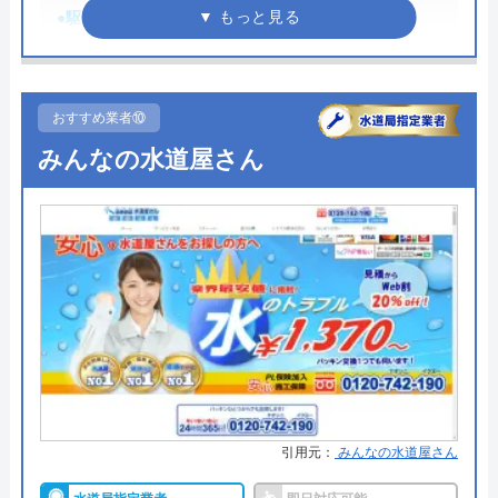
所在地
〒399-3103
●駆けつけ時間
―
長野県下伊那郡高森町下市田2422-130
●受付時間
8:00～18:00
対応エリア
飯田市、高森町、松川町、喬木村
●定休日
―
おすすめ業者⑩
●出張見積もり
―
みんなの水道屋さん
高森設備のクチコミ on
●支払い方法
現金、クレジットカード
5
（
1
件のクチコミ）
●累計実績
―
※クチコミの内容について
●保証・保険
―
y.hara#7
詳細は公式HPでご確認ください
1 年前
マルコス設備がおすすめの理由
マルコス設備はお住いの様々なお悩み事を解決して
給湯設備の不具合にて修理を依頼しました。
引用元：
みんなの水道屋さん
いる業者で、水回りのトラブル対応、水回り設備の
困りごとに対して親身になって応対してくだ
リフォーム、給湯器の交換などを依頼できます。対