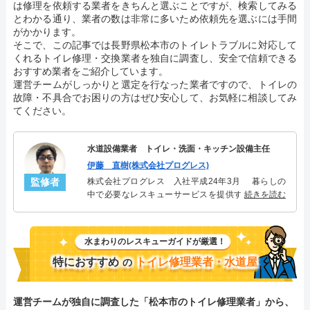
は修理を依頼する業者をきちんと選ぶことですが、検索してみる
とわかる通り、業者の数は非常に多いため依頼先を選ぶには手間
がかかります。
そこで、この記事では長野県松本市のトイレトラブルに対応して
くれるトイレ修理・交換業者を独自に調査し、安全で信頼できる
おすすめ業者をご紹介しています。
運営チームがしっかりと選定を行なった業者ですので、トイレの
故障・不具合でお困りの方はぜひ安心して、お気軽に相談してみ
てください。
水道設備業者 トイレ・洗面・キッチン設備主任
伊藤 直樹(株式会社プログレス)
監修者
株式会社プログレス 入社平成24年3月 暮らしの
中で必要なレスキューサービスを提供する株式会社
続きを読む
プログレスにてトイレ・洗面・キッチン周りの設備
主任を担当。水回り業務に8年従事し、累計3000件の
トイレ・洗面・キッチン関連のトラブルを解決。多
水まわりのレスキューガイドが厳選！
くのお客様に信頼される「トイレ・洗面・キッチ
ン」のスペシャリスト。
特におすすめ
トイレ修理業者・水道屋
の
運営チームが独自に調査した「松本市のトイレ修理業者」から、