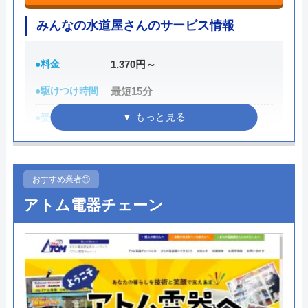
運営会社
マルコス設備
みんなの水道屋さんのサービス情報
代表者
松本マルコス
●料金
1,370円～
所在地
〒400-0005
●駆けつけ時間
最短15分
山梨県甲府市北新2丁目9番5号
●受付時間
24時間
対応エリア
山梨県内全域、静岡・長野県の一部地
域
●定休日
年中無休
●累計実績
数多くの病院メンテナンスに関わ
おすすめ業者⑪
っている
アトム電器チェーン
詳細は公式HPでご確認ください
みんなの水道屋さんがおすすめの理由
みんなの水道屋さんは、基本料金1,370円から水道修
理を行っている水道局指定業者です。年中無休で受