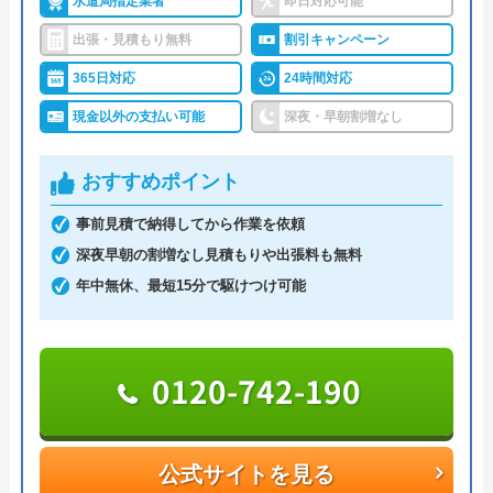
水道局指定業者
即日対応可能
さいました。 対応された方（内山さん）は
応エリアは、山梨県内全域と静岡県、長野県の一部
出張・見積もり無料
割引キャンペーン
物腰が柔らかく、信頼のおける方です。
地域となっています。静岡県と長野県の詳細な対応
365日対応
24時間対応
エリアについてはぜひお問い合わせください。
現金以外の支払い可能
深夜・早朝割増なし
営業時間は8:00～18:00で、電話、問い合わせフォー
おすすめポイント
ムより連絡できます。クレジットカード払いに対応
しているので、緊急のトラブル対応を依頼する際で
Googleクチコミを見る
事前見積で納得してから作業を依頼
も手持ちを気にする必要がなく助かります。
深夜早朝の割増なし見積もりや出張料も無料
年中無休、最短15分で駆けつけ可能
090-8659-0105
受付時間 8:00～18:00
0120-742-190
公式サイトを見る
マルコス設備の基本情報
公式サイトを見る