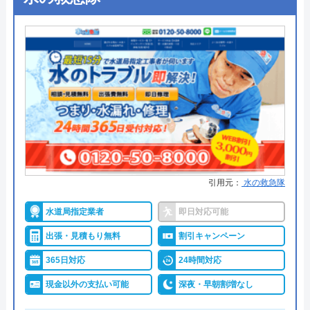
●支払い方法
ー
●累計実績
ー
●保証・保険
ー
詳細は公式HPでご確認ください
アトム電器チェーンがおすすめの理由
アトム電器チェーンは、全国展開を果たしている
引用元：
水の救急隊
「まるの電器屋さん」のフランチャイズチェーンで
す。給湯器の設置にも対応していますが、全国に店
水道局指定業者
即日対応可能
舗があるため各店舗の営業時間、定休日が異なりま
出張・見積もり無料
割引キャンペーン
す。依頼する際には、公式ホームページから事前に
365日対応
24時間対応
確認しておくとよいでしょう。
現金以外の支払い可能
深夜・早朝割増なし
系列電器店や大手家電量販店では難しい「お手頃価