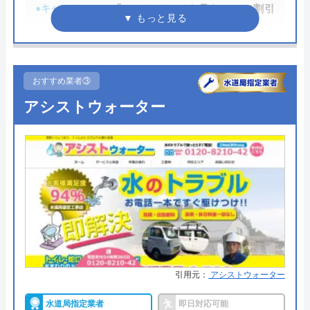
●キャンペーン
「ホームページを見た！」で割引
業者の一つです。
2,000円
イースマイルの詳細ページはこちら
●駆けつけ時間
最短20分
まずは電話相談！
0120-091-026
●受付時間
24時間
おすすめ業者③
受付時間 24時間
アシストウォーター
●定休日
年中無休
●出張見積もり
出張・見積もり無料
公式サイトを見る
●支払い方法
現金、クレジットカード、コンビ
ニ後払い、QRコード決済
イースマイルの基本情報
●累計実績
提携先は大手企業との法人契約多
運営会社
株式会社イースマイル
数
代表者
島村禮孝
●保証・保険
商品保証最長10年・施工保証最長5
年
創業・設立
1992年6月1日創立
引用元：
アシストウォーター
詳細は公式HPでご確認ください
所在地
〒542-0066
水道局指定業者
即日対応可能