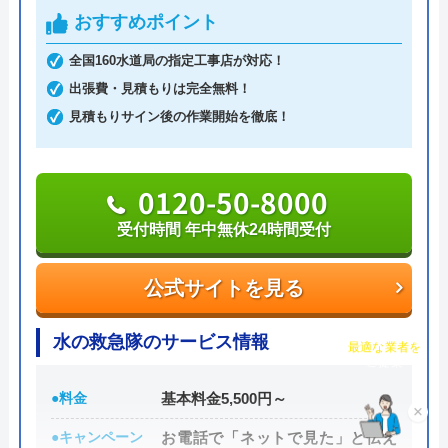
格」を提供し、設置・交換も技術力の高いスタッフ
おすすめポイント
が対応してくれるなど高品質なサービスを受けられ
全国160水道局の指定工事店が対応！
るのが大きな特徴です。
出張費・見積もりは完全無料！
見積もりサイン後の作業開始を徹底！
0120-54-8419
0120-50-8000
公式サイトを見る
受付時間 年中無休24時間受付
アトム電器チェーンの基本情報
公式サイトを見る
運営会社
株式会社アトムチェーン本部
チャット診断で
水の救急隊のサービス情報
最適な業者を
ご提案
代表者
井坂博史
●料金
基本料金5,500円～
創業・設立
1989年11月設立
×
●キャンペーン
お電話で「ネットで見た」と伝え