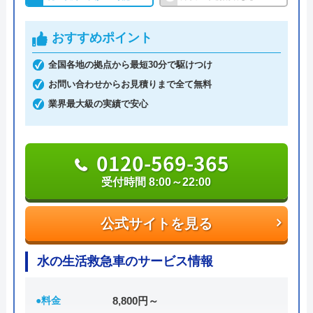
LINEの友達追加で1,000円割引クーポンもあるの
おすすめポイント
で、依頼する際は忘れずに利用しましょう。
全国各地の拠点から最短30分で駆けつけ
026-284-6006
お問い合わせからお見積りまで全て無料
受付時間 月～土（祭日休）8:00～17:00
業界最大級の実績で安心
公式サイトを見る
0120-569-365
受付時間 8:00～22:00
新設工業(株)の基本情報
運営会社
新設工業株式会社
公式サイトを見る
代表者
工藤英貴
水の生活救急車のサービス情報
創業・設立
1976年
●料金
8,800円～
所在地
〒381-2206