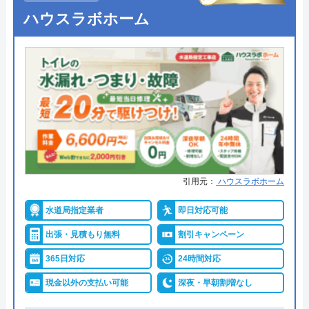
●受付時間
24時間
ハウスラボホーム
●定休日
年中無休
●出張見積もり
出張・見積もり無料
●支払い方法
現金、銀行振込、モバイル、後払
い決済、クレジットカード
●累計実績
年間25万件、累計500万件の修理交
換実績
●保証・保険
工事保証12年・商品保証10年(最
引用元：
ハウスラボホーム
大)
水道局指定業者
即日対応可能
詳細は公式HPでご確認ください
出張・見積もり無料
割引キャンペーン
イースマイルがおすすめの理由
365日対応
24時間対応
現金以外の支払い可能
深夜・早朝割増なし
イースマイルは対応する自治体で適切な工事ができ
ると認められている水道局指定業者です。