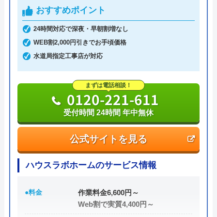
おすすめポイント
土日祝日・深夜早朝含む24時間365日、いつ相談し
24時間対応で深夜・早朝割増なし
ても割増料金がかからず、作業が始まるまでは一切
WEB割2,000円引きでお手頃価格
費用がかからないかなり信頼できる業者です。
水道局指定工事店が対応
実績も豊富で、スタッフの研修にも力を入れている
まずは電話相談！
ため技術力はもちろん接客もよく、トイレや排水
0120-221-611
管、給湯器や蛇口の修理交換まで水回りのことなら
受付時間 24時間 年中無休
何でも相談できます。
公式サイトを見る
電話で「ホームページを見た」と伝えるだけで3,000
円割引なので、相談する際は電話で相談し、忘れず
ハウスラボホームのサービス情報
に伝えるようにしましょう。
●料金
作業料金6,600円～
ちなみに、依頼せずとも見積もりにはお金はかから
Web割で実質4,400円～
ないので、相見積もりの際は必ず相談しておきたい