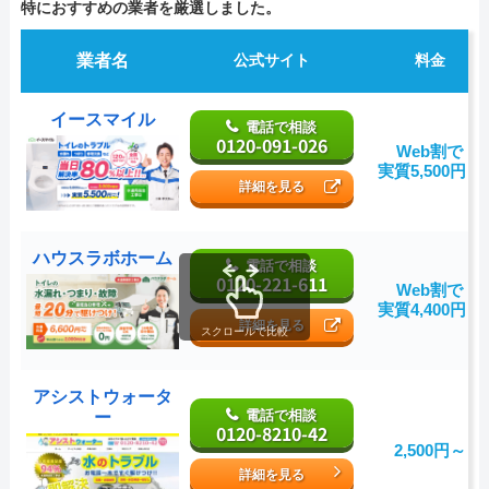
特におすすめの業者を厳選しました。
業者名
公式サイト
料金
イースマイル
電話で相談
0120-091-026
Web割で
実質5,500円～
詳細を見る
ハウスラボホーム
電話で相談
0120-221-611
Web割で
実質4,400円～
詳細を見る
スクロールで比較
アシストウォータ
電話で相談
ー
0120-8210-42
2,500円～
詳細を見る