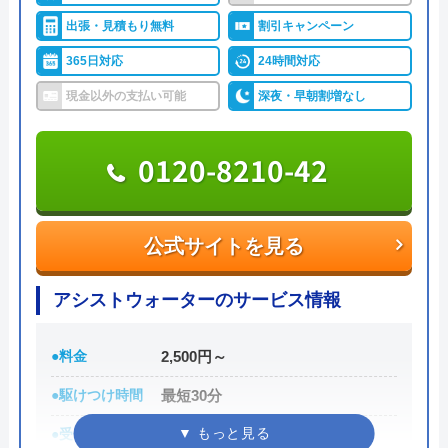
大阪府大阪市中央区瓦屋町3丁目7-3 イ
出張・見積もり無料
割引キャンペーン
ハウスラボホームがおすすめの理由
ースマイルビル
365日対応
24時間対応
ハウスラボホームは全国各地に拠点を構えている水
対応エリア
39都道府県
現金以外の支払い可能
深夜・早朝割増なし
道修理業者です。トイレ、キッチン、浴室などの水
対応エリア詳
松本市のトイレ詰まり・水漏れ修理は
まわりトラブル全般に対応しており、作業料金が
細
町の水道屋イースマイル｜水道局指定
6,600円からとお手頃価格で提供をしています。
0120-8210-42
店
万が一、水まわりに問題が発生した場合は、最短20
イースマイルのクチコミ on
分でお客様の元にスタッフが駆けつけます。出張見
公式サイトを見る
積もりキャンセルは0円、深夜早朝でも割増料金は
4.1
（
198
件のクチコミ）
一切ありません。業務や知識の習得のために厳しい
アシストウォーターのサービス情報
※クチコミの内容について
自社研修を実施しているため、技術には問題ないよ
うです。
●料金
2,500円～
りえP
●駆けつけ時間
最短30分
トラブルの原因や作業例などが分かりやすく記載さ
2 か月前
●受付時間
24時間
れており、依頼の際も安心できますね。候補のひと