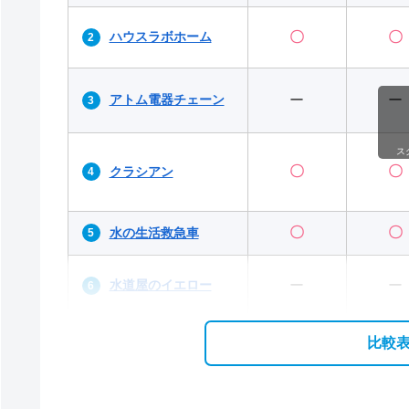
ハウスラボホーム
〇
〇
アトム電器チェーン
ー
ー
ス
〇
〇
クラシアン
〇
〇
水の生活救急車
水道屋のイエロー
ー
ー
比較