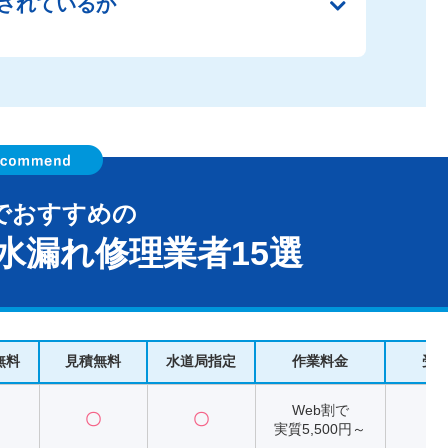
されているか
でおすすめの
水漏れ修理業者15選
無料
見積無料
水道局指定
作業料金
受
Web割で
〇
〇
2
実質5,500円～