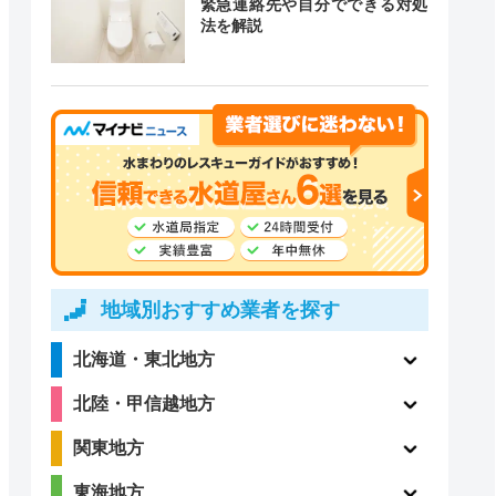
緊急連絡先や自分でできる対処
法を解説
道局指定
クチコミ
4.1
〇
（198件）
〇
ー
地域別おすすめ業者を探す
北海道・東北地方
2.4
北陸・甲信越地方
ー
（5件）
関東地方
東海地方