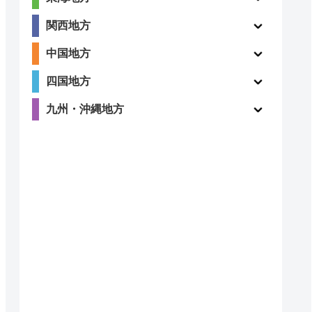
3.9
関西地方
〇
（105件）
中国地方
四国地方
九州・沖縄地方
〇
ー