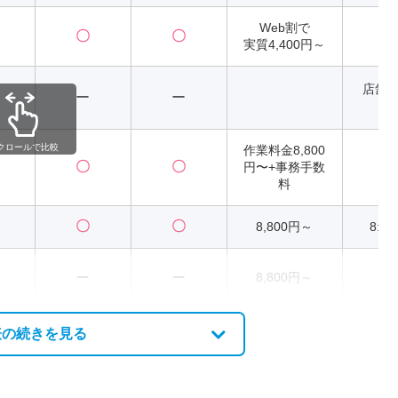
Web割で
〇
〇
2
実質4,400円～
店舗
ー
ー
異
クロールで比較
作業料金8,800
〇
〇
円〜+事務手数
2
料
〇
〇
8,800円～
8:00
ー
ー
8,800円～
2
表の続きを見る