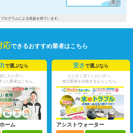
トプログラムによる収益を得ています。
対応
できるおすすめ業者はこちら
力
安さ
で選ぶなら
で選ぶなら
談したい方へ。
とにかく安くしたい方へ。
整った業者はこちら。
地元業者を比較するならこちら。
ホーム
アシストウォーター