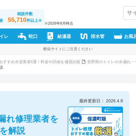
相談件数
55,710
者
件以上
※
※2026年8月時点
イレ
蛇口
給湯器
排水管
お風
酷似サイトにご注意ください
おすすめ水道業者6選！料金や詳細を徹底比較
長野県のトイレの水漏れ・
説
最終更新日： 2026.4.8
漏れ修理業者を
方を解説