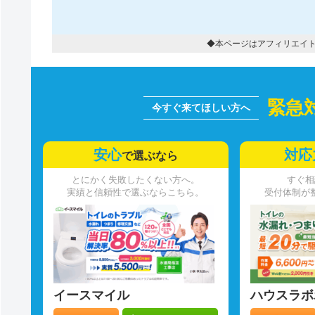
◆本ページはアフィリエイ
緊急
安心
対応
で選ぶなら
とにかく失敗したくない方へ。
すぐ相
実績と信頼性で選ぶならこちら。
受付体制が
イースマイル
ハウスラボ