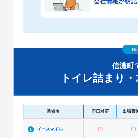
会社情報が
明記
信濃町
トイレ詰まり・
業者名
即日対応
出張費
イースマイル
〇
〇