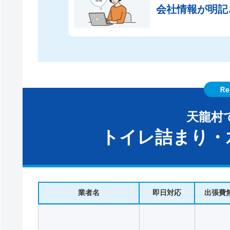
会社情報が
明記
天龍村
トイレ詰まり・
業者名
即日対応
出張費