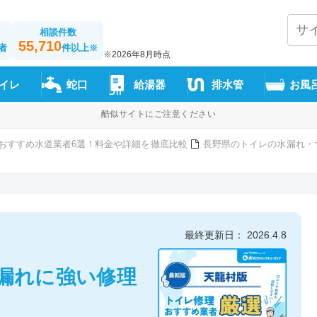
相談件数
55,710
者
件以上
※
※2026年8月時点
イレ
蛇口
給湯器
排水管
お風
酷似サイトにご注意ください
おすすめ水道業者6選！料金や詳細を徹底比較
長野県のトイレの水漏れ・
最終更新日： 2026.4.8
漏れに強い修理