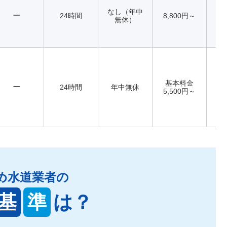
なし（年中
ー
24時間
8,800円～
無休）
基本料金
ー
24時間
年中無休
5,500円～
め水道業者の
基
準
は？