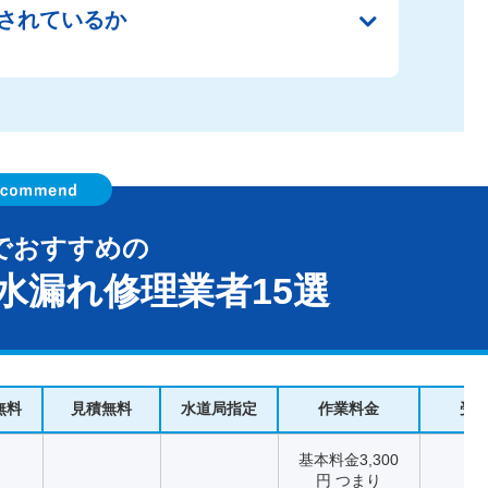
されているか
でおすすめの
水漏れ修理業者15選
無料
見積無料
水道局指定
作業料金
受
基本料金3,300
円 つまり