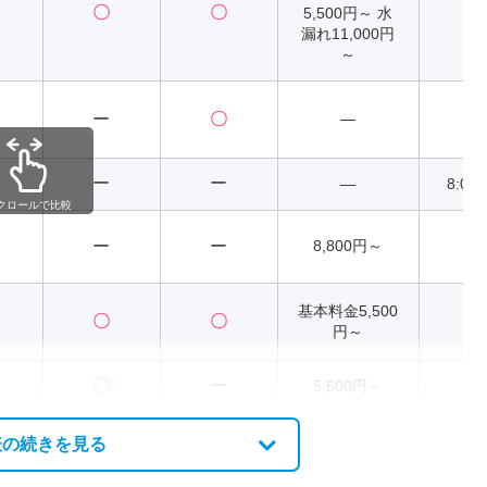
〇
〇
5,500円～ 水
2
漏れ11,000円
～
ー
〇
―
ー
ー
―
8:00
クロールで比較
ー
ー
8,800円～
2
基本料金5,500
〇
〇
2
円～
〇
ー
5,500円～
2
表の続きを見る