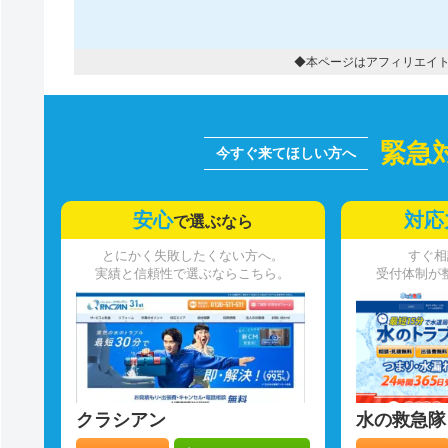
◆本ページはアフィリエイ
緊急
安心
対応
で選ぶなら
とにかく失敗したくない方へ。
すぐ相
実績と信頼性で選ぶならこちら。
受付体制が
クラシアン
水の救急隊