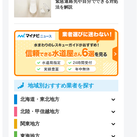
緊急連絡先や自分でできる対処
道局指定
クチコミ
法を解説
4.8
〇
（410件）
2.7
〇
（3件）
地域別おすすめ業者を探す
北海道・東北地方
ー
ー
北陸・甲信越地方
関東地方
東海地方