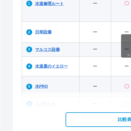
ー
〇
水道修理ルート
日幸設備
ー
ー
ー
ー
マルコス設備
ス
水道屋のイエロー
ー
ー
水PRO
ー
〇
ー
〇
ミズラック
比較