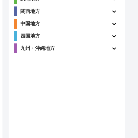
ー
ー
関西地方
中国地方
四国地方
2.4
九州・沖縄地方
〇
（12件）