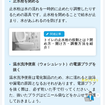
止水栓を閉める
止水栓は水の流れを一時的に止めたり調整したりす
るための器具です。止水栓を閉めることで給水が止
まり、水があふれるのを防げます。
関連記事
トイレの止水栓の役割とは？閉
め方・開け方・調整方法を紹
介！
温水洗浄便座（ウォシュレット）の電源プラグを
抜く
温水洗浄便座は電化製品のため、水に濡れると故障
チャット診断で
最適な業者を
や漏電の原因となるおそれがあります。電源プラグ
ご提案
を抜く際は、必ず乾いた手で行ってください。ま
た、抜いたプラグはビニール袋などをかぶせて保護
×
しておきましょう。