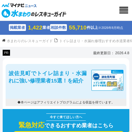
1,422
55,710
掲載業者
業者
相談件数
件以上
※2026年8月時点
水まわりのレスキューガイド
トイレ詰まり・水漏れ修理おすすめ水道業者
PR
最終更新日： 2026.4.8
波佐見町でトイレ詰まり・水漏
れに強い修理業者15選！を紹介
◆本ページはアフィリエイトプログラムによる収益を得ています。
緊急対応
できるおすすめ業者はこちら