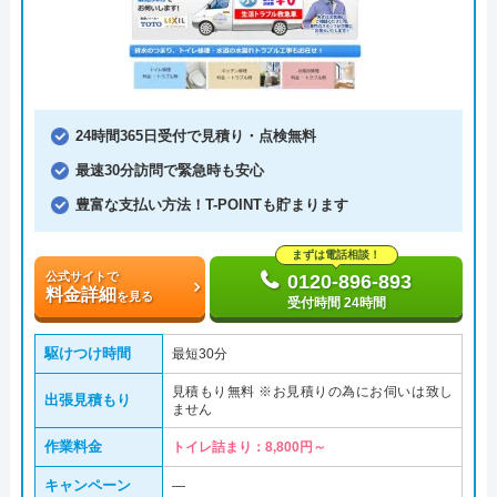
24時間365日受付で見積り・点検無料
最速30分訪問で緊急時も安心
豊富な支払い方法！T-POINTも貯まります
まずは電話相談！
公式サイトで
0120-896-893
料金詳細
を見る
受付時間 24時間
駆けつけ時間
最短30分
見積もり無料 ※お見積りの為にお伺いは致し
出張見積もり
ません
作業料金
トイレ詰まり：8,800円～
キャンペーン
―