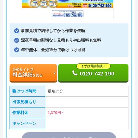
事前見積で納得してから作業を依頼
深夜早朝の割増なし見積もりや出張料も無料
年中無休、最短15分で駆けつけ可能
まずは電話相談！
公式サイトで
0120-742-190
料金詳細
を見る
駆けつけ時間
最短15分
出張見積もり
作業料金
1,370円～
キャンペーン