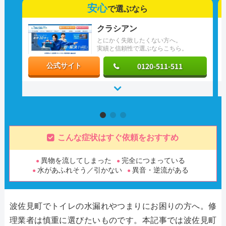
安心
で選ぶなら
クラシアン
とにかく失敗したくない方へ。
実績と信頼性で選ぶならこちら。
0120-511-511
公式サイト
こんな症状はすぐ依頼をおすすめ
異物を流してしまった
完全につまっている
水があふれそう／引かない
異音・逆流がある
波佐見町でトイレの水漏れやつまりにお困りの方へ。修
理業者は慎重に選びたいものです。本記事では波佐見町