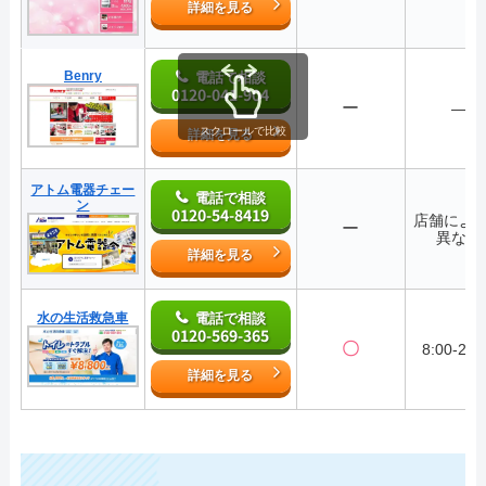
詳細を見る
Benry
電話で相談
0120-041-904
ー
―
スクロールで比較
詳細を見る
アトム電器チェー
電話で相談
ン
0120-54-8419
店舗によ
ー
異なる
詳細を見る
水の生活救急車
電話で相談
0120-569-365
〇
8:00-22:
詳細を見る