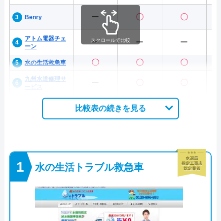
ー
〇
〇
Benry
アトム電器チェ
スクロールで比較
ー
ー
ー
ーン
〇
〇
〇
水の生活救急車
九州水道修理サ
ー
〇
〇
ービス
比較表の続きを見る
水の生活トラブル救急車