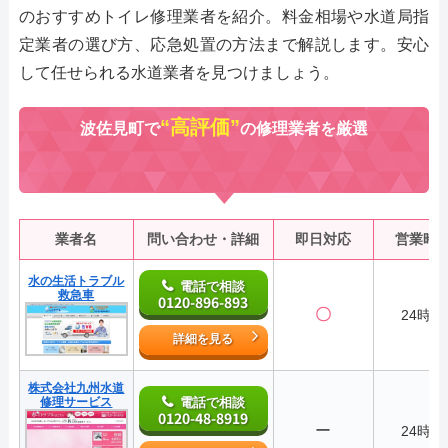
のおすすめトイレ修理業者を紹介。料金相場や水道局指
定業者の選び方、応急処置の方法まで解説します。安心
して任せられる水道業者を見つけましょう。
“高評価”
波佐見町で
の修理業者を厳選
業者名
問い合わせ・詳細
即日対応
営業時
水の生活トラブル
電話で相談
救急車
0120-896-893
〇
24時間
詳細を見る
株式会社九州水道
修理サービス
電話で相談
0120-48-8919
ー
24時間