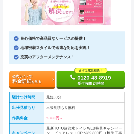
良心価格で高品質なサービスの提供！
地域密着スタイルで迅速な対応を実現！
充実のアフターメンテナンス！
まずは電話相談！
公式サイトで
0120-48-8919
料金詳細
を見る
受付時間 24時間
駆けつけ時間
最短30分
出張見積もり
出張見積もり無料
作業料金
5,280円～
最新TOTO超節水トイレWEB特典キャンペー
キャンペーン
ン：ピュアレストQRが89,800円（標準工事