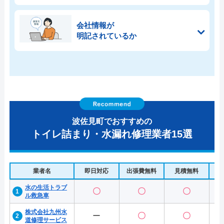
会社情報が
明記されているか
波佐見町でおすすめの
トイレ詰まり・水漏れ修理業者15選
業者名
即日対応
出張費無料
見積無料
水
水の生活トラブ
〇
〇
〇
ル救急車
株式会社九州水
ー
〇
〇
道修理サービス