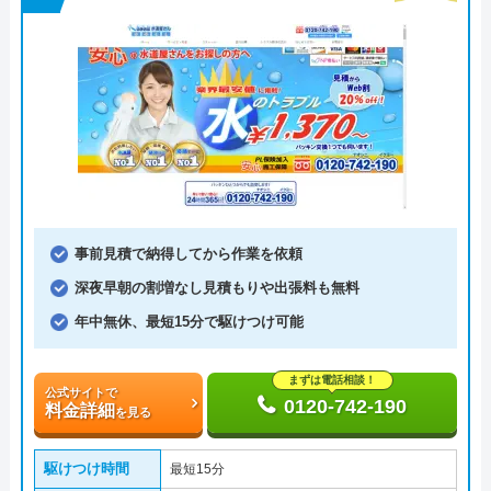
事前見積で納得してから作業を依頼
深夜早朝の割増なし見積もりや出張料も無料
年中無休、最短15分で駆けつけ可能
まずは電話相談！
公式サイトで
0120-742-190
料金詳細
を見る
駆けつけ時間
最短15分