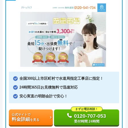
全国300以上市区町村で水道局指定工事店に指定！
24時間365日お見積無料で迅速対応
安心実直の明朗会計で安心！
まずは電話相談！
公式サイトで
0120-707-053
料金詳細
を見る
受付時間 24時間