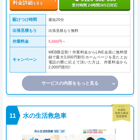
料金詳細
を見る
受付時間 24時間365日対応
駆けつけ時間
最短20分
出張見積もり
出張見積もり無料
作業料金
5,500円～
WEB限定割！作業料金からLINE会員に無料登
録で最大3,000円割引ホームページを見たとお
キャンペーン
電話の際に伝えて頂いた方は、作業料金から
2,000円割引!
サービスの内容をもっと見る
水の生活救急車