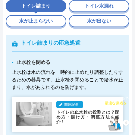
トイレ詰まり
トイレ水漏れ
水が止まらない
水が出ない
トイレ詰まりの応急処置
止水栓を閉める
止水栓は水の流れを一時的に止めたり調整したりす
るための器具です。止水栓を閉めることで給水が止
まり、水があふれるのを防げます。
チャット診断で
関連記事
最適な業者を
ご提案
トイレの止水栓の役割とは？閉
め方・開け方・調整方法を紹
介！
×