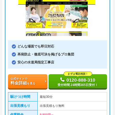
どんな場面でも即日対応
再発防止・徹底可決を掲げるプロ集団
安心の水道局指定工事店
まずは電話相談！
公式サイトで
0120-888-310
料金詳細
を見る
受付時間 24時間365日受付！
駆けつけ時間
最短30分
出張見積もり
出張見積もり無料
作業料金
9,900円～