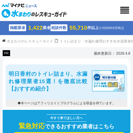
1,422
55,710
掲載業者
業者
相談件数
件以上
※2026年8月時点
水まわりのレスキューガイド
トイレ詰まり・水漏れ修理おすすめ水道業者
PR
最終更新日： 2026.4.8
明日香村のトイレ詰まり、水漏
れ修理業者15選！を徹底比較
【おすすめ紹介】
◆本ページはアフィリエイトプログラムによる収益を得ています。
緊急対応
できるおすすめ業者はこちら