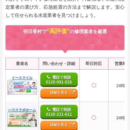
定業者の選び方、応急処置の方法まで解説します。安心
して任せられる水道業者を見つけましょう。
“高評価”
明日香村で
の修理業者を厳選
業者名
問い合わせ・詳細
即日対応
営業時
電話で相談
イースマイル
0120-091-026
〇
24時間
詳細を見る
電話で相談
ハウスラボホーム
0120-221-611
〇
24時間
詳細を見る