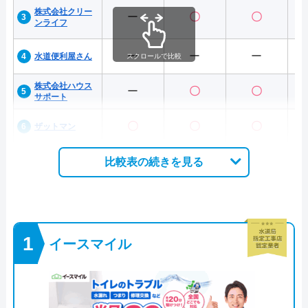
株式会社クリー
ー
〇
〇
ンライフ
ー
ー
ー
水道便利屋さん
スクロールで比較
株式会社ハウス
ー
〇
〇
サポート
〇
〇
〇
ザットマン
比較表の続きを見る
イースマイル