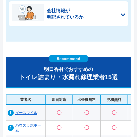
会社情報が
明記されているか
明日香村でおすすめの
トイレ詰まり・水漏れ修理業者15選
業者名
即日対応
出張費無料
見積無料
水
〇
〇
〇
イースマイル
ハウスラボホー
〇
〇
〇
ム