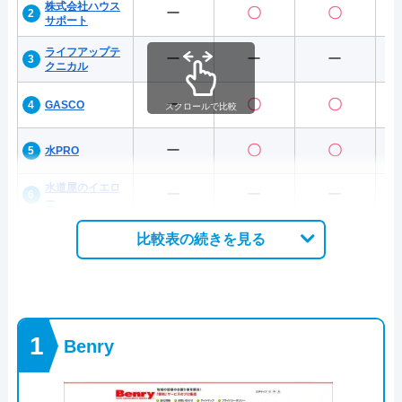
株式会社ハウス
ー
〇
〇
サポート
ライフアップテ
ー
ー
ー
クニカル
ー
〇
〇
GASCO
スクロールで比較
ー
〇
〇
水PRO
水道屋のイエロ
ー
ー
ー
ー
比較表の続きを見る
Benry