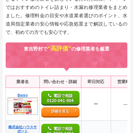
ではおすすめのトイレ詰まり・水漏れ修理業者をまとめ
ました。修理料金の目安や水道業者選びのポイント、水
道局指定業者の安心情報や応急処置まで解説しているの
で、初めての方でも安心です。
“高評価”
東吉野村で
の修理業者を厳選
業者名
問い合わせ・詳細
即日対応
営業時
Benry
電話で相談
0120-041-904
ー
―
詳細を見る
株式会社ハウスサ
電話で相談
ポート