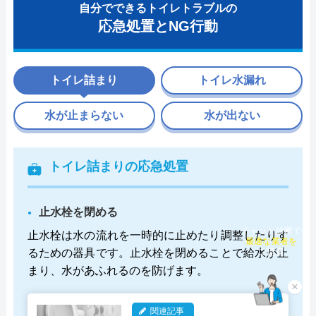
自分でできるトイレトラブルの
応急処置とNG行動
トイレ詰まり
トイレ水漏れ
水が止まらない
水が出ない
トイレ詰まりの応急処置
止水栓を閉める
止水栓は水の流れを一時的に止めたり調整したりす
チャット診断で
最適な業者を
るための器具です。止水栓を閉めることで給水が止
ご提案
まり、水があふれるのを防げます。
×
関連記事