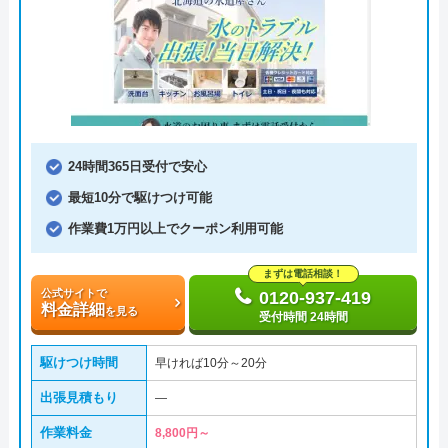
24時間365日受付で安心
最短10分で駆けつけ可能
作業費1万円以上でクーポン利用可能
まずは電話相談！
公式サイトで
0120-937-419
料金詳細
を見る
受付時間 24時間
駆けつけ時間
早ければ10分～20分
出張見積もり
―
作業料金
8,800円～