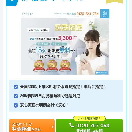
全国300以上市区町村で水道局指定工事店に指定！
24時間365日お見積無料で迅速対応
安心実直の明朗会計で安心！
まずは電話相談！
公式サイトで
0120-707-053
料金詳細
を見る
受付時間 24時間