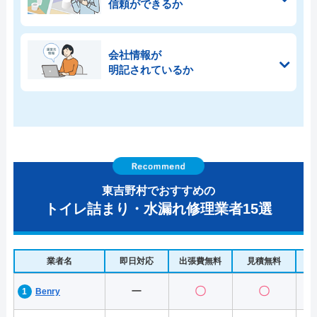
信頼ができるか
会社情報が
明記されているか
東吉野村でおすすめの
トイレ詰まり・水漏れ修理業者15選
業者名
即日対応
出張費無料
見積無料
水
ー
〇
〇
Benry