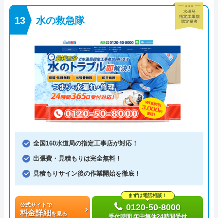
水の救急隊
全国160水道局の指定工事店が対応！
出張費・見積もりは完全無料！
見積もりサイン後の作業開始を徹底！
まずは電話相談！
公式サイトで
0120-50-8000
料金詳細
を見る
受付時間 年中無休24時間受付