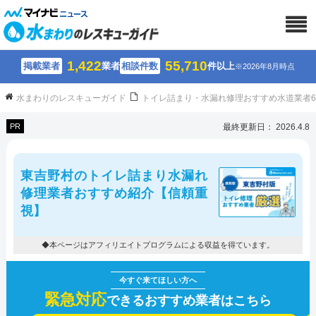
1,422
55,710
掲載業者
業者
相談件数
件以上
※2026年8月時点
水まわりのレスキューガイド
トイレ詰まり・水漏れ修理おすすめ水道業者
PR
最終更新日： 2026.4.8
東吉野村のトイレ詰まり水漏れ
修理業者おすすめ紹介【信頼重
視】
◆本ページはアフィリエイトプログラムによる収益を得ています。
緊急対応
できるおすすめ業者はこちら