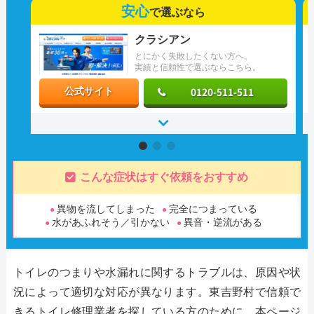
安心
で選ぶなら
クラシアン
とにかく失敗したくない方へ。
実績と信頼性で選ぶならこちら。
0120-511-511
公式サイト
こんな症状はすぐ依頼をおすすめ
異物を流してしまった
完全につまっている
水があふれそう／引かない
異音・逆流がある
トイレのつまりや水漏れに関するトラブルは、原因や状
況によって適切な対応が異なります。東吉野村で信頼で
きるトイレ修理業者を探している方のために、本ページ