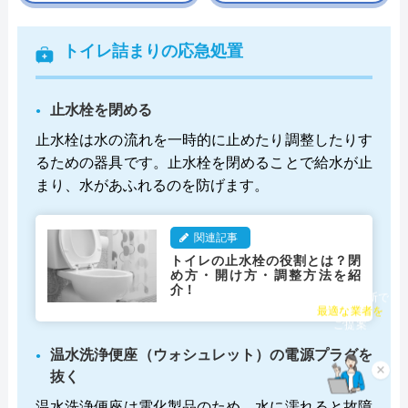
トイレ詰まりの応急処置
止水栓を閉める
止水栓は水の流れを一時的に止めたり調整したりす
るための器具です。止水栓を閉めることで給水が止
まり、水があふれるのを防げます。
関連記事
トイレの止水栓の役割とは？閉
め方・開け方・調整方法を紹
介！
チャット診断で
最適な業者を
ご提案
温水洗浄便座（ウォシュレット）の電源プラグを
抜く
×
温水洗浄便座は電化製品のため、水に濡れると故障