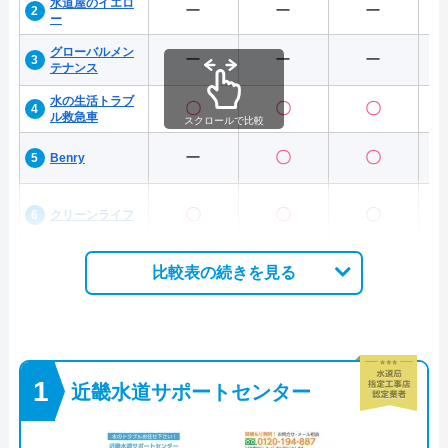
水道屋のイエロ
ー
ー
ー
ー
グローバルメン
ー
ー
ー
テナンス
水の生活トラブ
〇
〇
〇
ル救急車
スクロールで比較
ー
〇
〇
Benry
〇
〇
〇
クリーンライフ
比較表の続きを見る
近畿水道サポートセンター