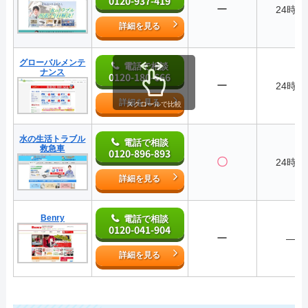
0120-937-419
ー
24時間
詳細を見る
グローバルメンテ
電話で相談
ナンス
0120-180-666
ー
24時間
詳細を見る
スクロールで比較
水の生活トラブル
電話で相談
救急車
0120-896-893
〇
24時間
詳細を見る
Benry
電話で相談
0120-041-904
ー
―
詳細を見る