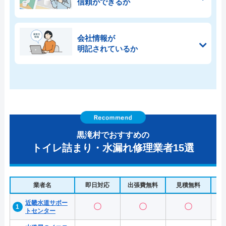
信頼ができるか
会社情報が
明記されているか
黒滝村でおすすめの
トイレ詰まり・水漏れ修理業者15選
業者名
即日対応
出張費無料
見積無料
水
近畿水道サポー
〇
〇
〇
トセンター