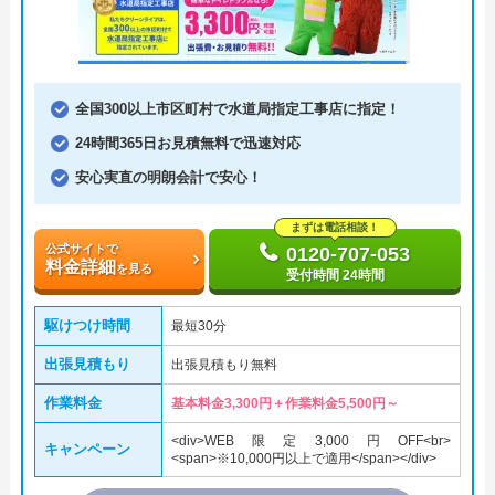
全国300以上市区町村で水道局指定工事店に指定！
24時間365日お見積無料で迅速対応
安心実直の明朗会計で安心！
まずは電話相談！
公式サイトで
0120-707-053
料金詳細
を見る
受付時間 24時間
駆けつけ時間
最短30分
出張見積もり
出張見積もり無料
作業料金
基本料金3,300円＋作業料金5,500円～
<div>WEB限定3,000円OFF<br>
キャンペーン
<span>※10,000円以上で適用</span></div>