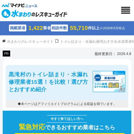
1,422
55,710
掲載業者
業者
相談件数
件以上
※2026年8月時点
水まわりのレスキューガイド
トイレ詰まり・水漏れ修理おすすめ水道業者
PR
最終更新日： 2026.4.8
黒滝村のトイレ詰まり・水漏れ
修理業者15選！を比較！選び方
とおすすめ紹介
◆本ページはアフィリエイトプログラムによる収益を得ています。
緊急対応
できるおすすめ業者はこちら