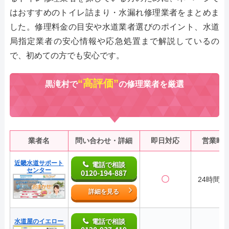
はおすすめのトイレ詰まり・水漏れ修理業者をまとめま
した。修理料金の目安や水道業者選びのポイント、水道
局指定業者の安心情報や応急処置まで解説しているの
で、初めての方でも安心です。
“高評価”
黒滝村で
の修理業者を厳選
業者名
問い合わせ・詳細
即日対応
営業時
近畿水道サポート
電話で相談
センター
0120-194-887
〇
24時間対
詳細を見る
水道屋のイエロー
電話で相談