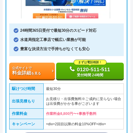
24時間365日受付で最短30分のスピード対応
水道局指定工事店で幅広い業務が可能
豊富な決済方法で手持ちがなくても安心
まずは電話相談！
公式サイトで
0120-511-511
料金詳細
を見る
受付時間 24時間
駆けつけ時間
最短30分
お見積り・出張費無料※ご成約に至らない場合
出張見積もり
は出張費がかかる事がございます
作業料金
作業料金8,800円〜+事務手数料
キャンペーン
<div>2回目以降の料金10%OFF</div>