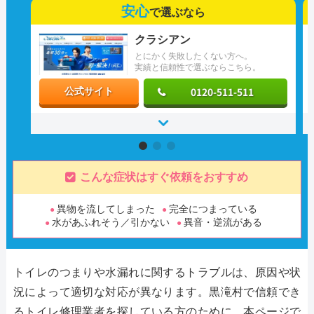
安心
で選ぶなら
クラシアン
とにかく失敗したくない方へ。
実績と信頼性で選ぶならこちら。
0120-511-511
公式サイト
こんな症状はすぐ依頼をおすすめ
異物を流してしまった
完全につまっている
水があふれそう／引かない
異音・逆流がある
トイレのつまりや水漏れに関するトラブルは、原因や状
況によって適切な対応が異なります。黒滝村で信頼でき
るトイレ修理業者を探している方のために、本ページで