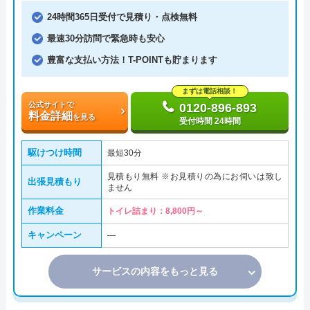
24時間365日受付で見積り・点検無料
最速30分訪問で緊急時も安心
豊富な支払い方法！T-POINTも貯まります
まずは電話相談！
公式サイトで
0120-896-893
料金詳細
を見る
受付時間 24時間
駆けつけ時間
最短30分
見積もり無料 ※お見積りの為にお伺いは致し
出張見積もり
ません
作業料金
トイレ詰まり：8,800円～
キャンペーン
―
サービスの内容をもっと見る