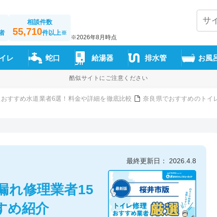
相談件数
55,710
者
件以上
※
※2026年8月時点
イレ
蛇口
給湯器
排水管
お風
酷似サイトにご注意ください
おすすめ水道業者6選！料金や詳細を徹底比較
奈良県でおすすめのトイ
最終更新日： 2026.4.8
漏れ修理業者15
すめ紹介