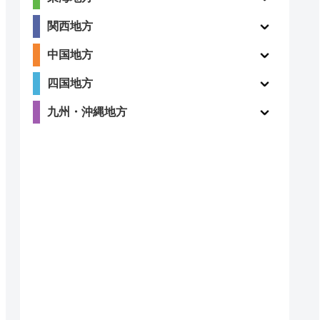
4.7
〇
関西地方
（224件）
中国地方
四国地方
4
〇
九州・沖縄地方
（123件）