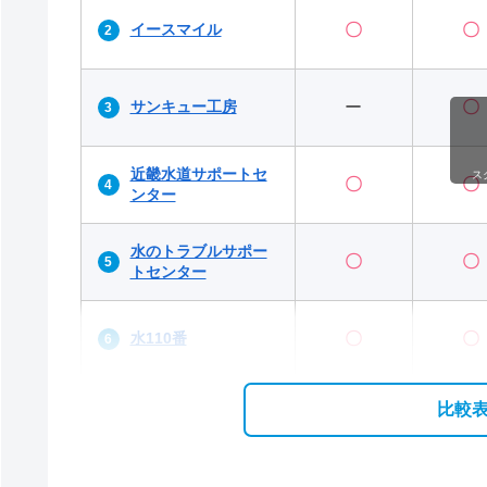
イースマイル
〇
〇
サンキュー工房
ー
〇
近畿水道サポートセ
ス
〇
〇
ンター
水のトラブルサポー
〇
〇
トセンター
水110番
〇
〇
比較