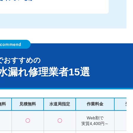
でおすすめの
水漏れ修理業者15選
無料
見積無料
水道局指定
作業料金
受
Web割で
〇
〇
2
実質4,400円～