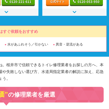
0120-221-611
0120-053-950
公式サイト
はすぐ依頼をおすすめ
水があふれそう／引かない
異音・逆流がある
ね。桜井市で信頼できるトイレ修理業者をお探しの方へ、本
場や失敗しない選び方、水道局指定業者の解説に加え、応急
ょう。
価”
の修理業者を厳選