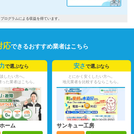
トプログラムによる収益を得ています。
対応
できるおすすめ業者はこちら
力
安さ
で選ぶなら
で選ぶなら
談したい方へ。
とにかく安くしたい方へ。
整った業者はこちら。
地元業者を比較するならこちら。
ホーム
サンキュー工房