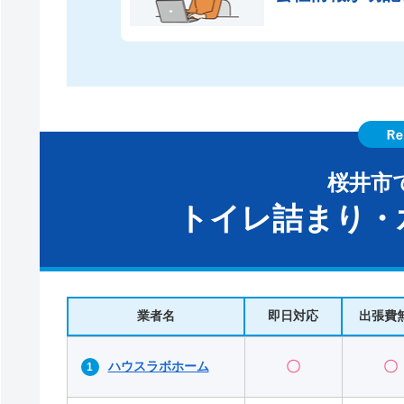
桜井市
トイレ詰まり・
業者名
即日対応
出張費
ハウスラボホーム
〇
〇