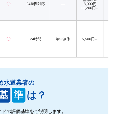
〇
24時間対応
―
3,000円
+1,200円～
〇
24時間
年中無休
5,500円～
め水道業者の
基
準
は？
イドの
評価基準をご説明します。