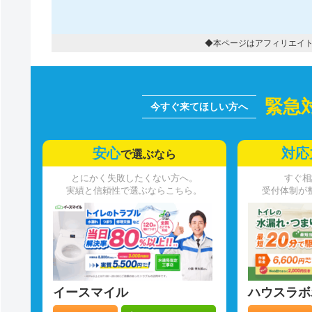
◆本ページはアフィリエイ
緊急
安心
対応
で選ぶなら
とにかく失敗したくない方へ。
すぐ相
実績と信頼性で選ぶならこちら。
受付体制が
イースマイル
ハウスラボ