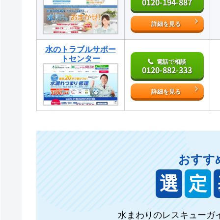
0120-194-887
詳細を見る
水のトラブルサポー
トセンター
電話で相談
0120-882-333
詳細を見る
おすす
選
定
水まわりのレスキューガ