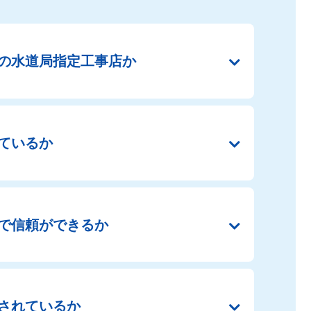
の
水道局指定工事店か
ているか
で
信頼ができるか
されているか