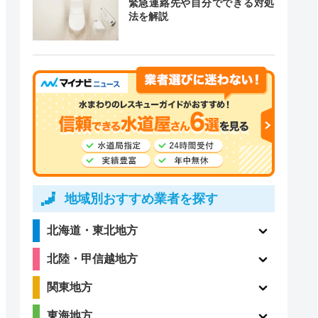
緊急連絡先や自分でできる対処
道局指定
クチコミ
法を解説
〇
ー
4.1
〇
（198件）
地域別おすすめ業者を探す
5
北海道・東北地方
〇
（1件）
北陸・甲信越地方
関東地方
東海地方