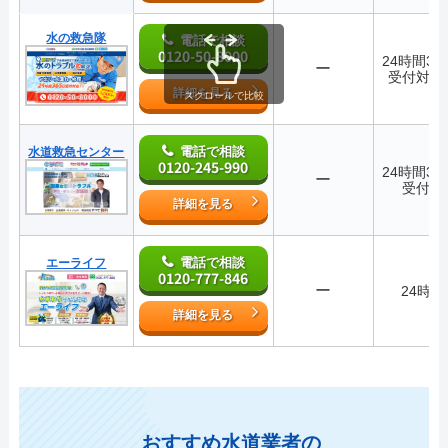
水の救急隊
電話で相談
0120-50-8000
24時間36
ー
受付対応
詳細を見る
スクロールで比較
電話で相談
水道救急センター
0120-245-990
24時間36
ー
受付中
詳細を見る
電話で相談
エーライフ
0120-777-846
ー
24時間
詳細を見る
おすすめ水道業者の