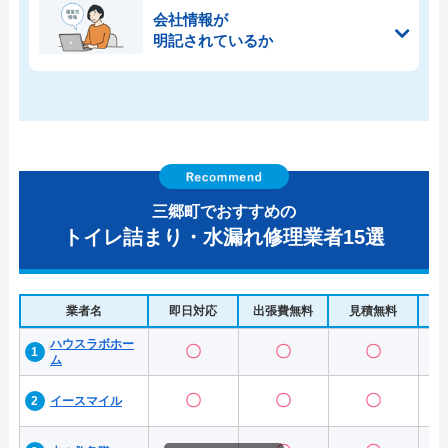
会社情報が
明記されているか
三郷町でおすすめの
トイレ詰まり・水漏れ修理業者15選
業者名
即日対応
出張費無料
見積無料
水
ハウスラボホー
〇
〇
〇
ム
〇
〇
〇
イースマイル