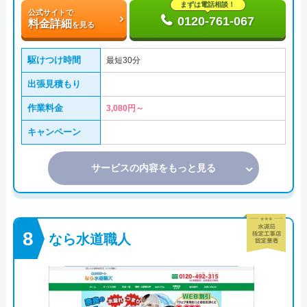
まずは電話相談！
公式サイトで
0120-761-067
料金詳細
を見る
駆けつけ時間
最短30分
出張見積もり
作業料金
3,080円～
キャンペーン
サービスの内容をもっと見る
なら水道職人