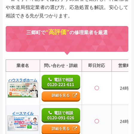
や水道局指定業者の選び方、応急処置も解説。安心して
相談できる先が見つかります。
“高評価”
三郷町で
の修理業者を厳選
業者名
問い合わせ・詳細
即日対応
営業時
電話で相談
ハウスラボホーム
0120-221-611
〇
24時間
詳細を見る
電話で相談
イースマイル
0120-091-026
〇
24時間
詳細を見る