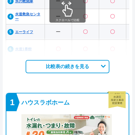
ー
〇
〇
水の救急隊
水道救急センタ
ー
〇
〇
ー
スクロールで比較
ー
〇
〇
エーライフ
〇
〇
〇
水道1番館
比較表の続きを見る
ハウスラボホーム