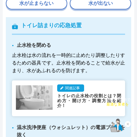
水が止まらない
水が出ない
トイレ詰まりの応急処置
止水栓を閉める
止水栓は水の流れを一時的に止めたり調整したりす
るための器具です。止水栓を閉めることで給水が止
まり、水があふれるのを防げます。
関連記事
トイレの止水栓の役割とは？閉
め方・開け方・調整方法を紹
チャット診断で
介！
最適な業者を
ご提案
×
温水洗浄便座（ウォシュレット）の電源プラグを
抜く