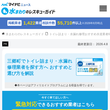
1,422
55,710
掲載業者
業者
相談件数
件以上
※2026年8月時点
水まわりのレスキューガイド
トイレ詰まり・水漏れ修理おすすめ水道業者
PR
最終更新日： 2026.4.8
三郷町でトイレ詰まり・水漏れ
修理業者を探す方へ おすすめと
選び方を解説
◆本ページはアフィリエイトプログラムによる収益を得ています。
緊急対応
できるおすすめ業者はこちら