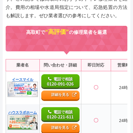
介。費用の相場や水道局指定について、応急処置の方法
も解説します。ぜひ業者選びの参考にしてください。
“高評価”
高取町で
の修理業者を厳選
業者名
問い合わせ・詳細
即日対応
営業時
電話で相談
イースマイル
0120-091-026
〇
24時間
詳細を見る
電話で相談
ハウスラボホーム
0120-221-611
〇
24時間
詳細を見る