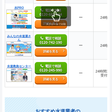
水PRO
電話で相談
0120-688-744
ー
24時間
詳細を見る
スクロールで比較
みんなの水道屋さ
電話で相談
ん
0120-742-190
ー
24時間
詳細を見る
電話で相談
水道救急センター
0120-245-990
24時間36
ー
受付中
詳細を見る
おすすめ水道業者の