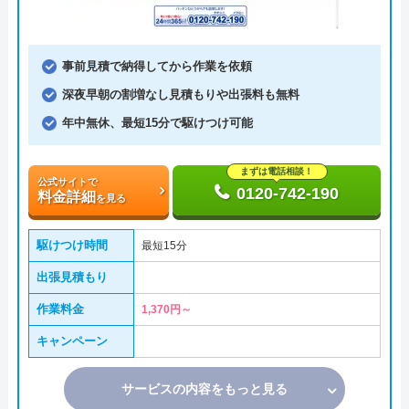
事前見積で納得してから作業を依頼
深夜早朝の割増なし見積もりや出張料も無料
年中無休、最短15分で駆けつけ可能
まずは電話相談！
公式サイトで
0120-742-190
料金詳細
を見る
駆けつけ時間
最短15分
出張見積もり
作業料金
1,370円～
キャンペーン
サービスの内容をもっと見る