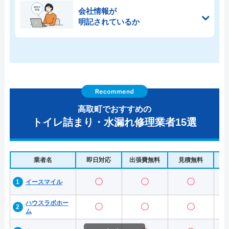
会社情報が
明記されているか
高取町でおすすめの
トイレ詰まり・水漏れ修理業者15選
業者名
即日対応
出張費無料
見積無料
水
〇
〇
〇
イースマイル
ハウスラボホー
〇
〇
〇
ム