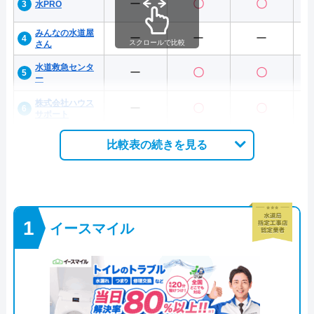
ー
〇
〇
水PRO
みんなの水道屋
ー
ー
ー
スクロールで比較
さん
水道救急センタ
ー
〇
〇
ー
株式会社ハウス
ー
〇
〇
サポート
比較表の続きを見る
イースマイル