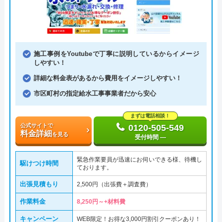
施工事例をYoutubeで丁寧に説明しているからイメージ
しやすい！
詳細な料金表があるから費用をイメージしやすい！
市区町村の指定給水工事事業者だから安心
まずは電話相談！
公式サイトで
0120-505-549
料金詳細
を見る
受付時間 ―
緊急作業要員が迅速にお伺いできる様、待機し
駆けつけ時間
ております。
出張見積もり
2,500円（出張費＋調査費）
作業料金
8,250円～+材料費
キャンペーン
WEB限定！お得な3,000円割引クーポンあり！