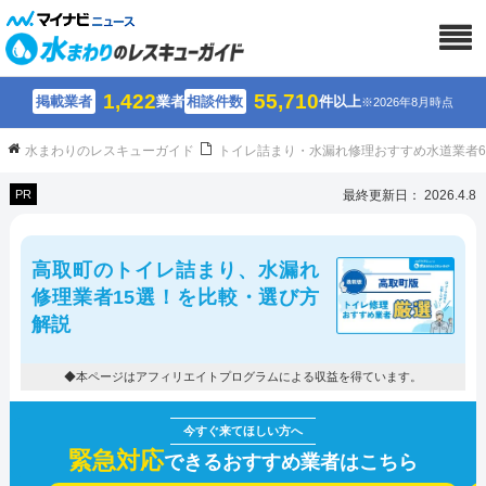
1,422
55,710
掲載業者
業者
相談件数
件以上
※2026年8月時点
水まわりのレスキューガイド
トイレ詰まり・水漏れ修理おすすめ水道業者
PR
最終更新日： 2026.4.8
高取町のトイレ詰まり、水漏れ
修理業者15選！を比較・選び方
解説
◆本ページはアフィリエイトプログラムによる収益を得ています。
緊急対応
できるおすすめ業者はこちら