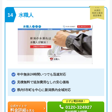
水職人
年中無休24時間いつでも迅速対応
見積無料で追加費用なしの安心価格
県内5市町を中心に新潟県内全域対応
まずは電話相談！
公式サイトで
0120-324927
料金詳細
を見る