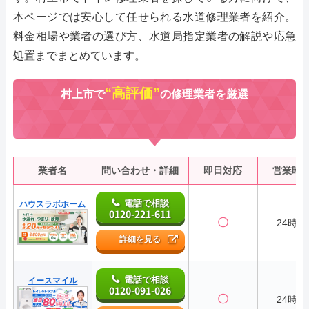
本ページでは安心して任せられる水道修理業者を紹介。
料金相場や業者の選び方、水道局指定業者の解説や応急
処置までまとめています。
“高評価”
村上市で
の修理業者を厳選
業者名
問い合わせ・詳細
即日対応
営業時
電話で相談
ハウスラボホーム
0120-221-611
〇
24時間
詳細を見る
電話で相談
イースマイル
0120-091-026
〇
24時間