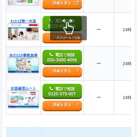
詳細を見る
電話で相談
わかば第一水道
0120-66-2066
ー
24時間
詳細を見る
スクロールで比較
電話で相談
水の110番救急車
050-3000-4096
ー
24時間
詳細を見る
水道修理ルート
電話で相談
0120-579-007
ー
24時間
詳細を見る