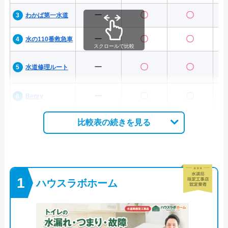
ー
〇
〇
わかば第一水道
ー
〇
〇
水の110番救急車
スクロールで比較
ー
〇
〇
水道修理ルート
ー
〇
〇
Benry
比較表の続きを見る
ハウスラボホーム