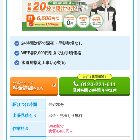
24時間対応で深夜・早朝割増なし
WEB割2,000円引きでお手頃価格
水道局指定工事店が対応
まずは電話相談！
公式サイトで
0120-221-611
料金詳細
を見る
受付時間 24時間 年中無休
駆けつけ時間
最短20分
出張見積もり
出張・見積もり無料
Web割で
作業料金
実質4,400円～