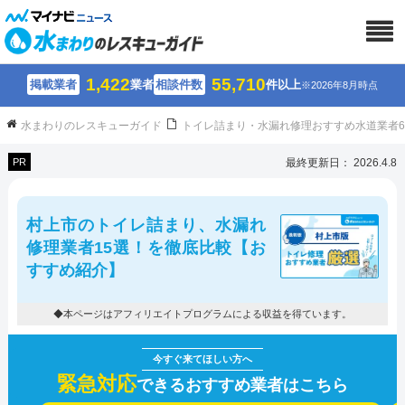
1,422
55,710
掲載業者
業者
相談件数
件以上
※2026年8月時点
水まわりのレスキューガイド
トイレ詰まり・水漏れ修理おすすめ水道業者
PR
最終更新日： 2026.4.8
村上市のトイレ詰まり、水漏れ
修理業者15選！を徹底比較【お
すすめ紹介】
◆本ページはアフィリエイトプログラムによる収益を得ています。
緊急対応
できるおすすめ業者はこちら