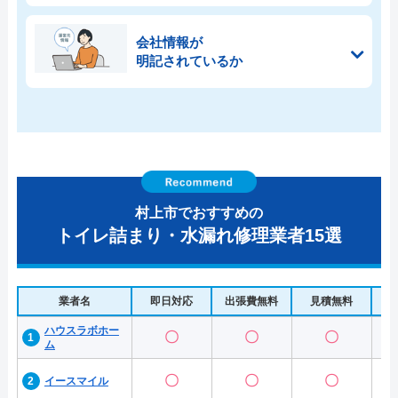
会社情報が
明記されているか
村上市でおすすめの
トイレ詰まり・水漏れ修理業者15選
業者名
即日対応
出張費無料
見積無料
水
ハウスラボホー
〇
〇
〇
ム
〇
〇
〇
イースマイル