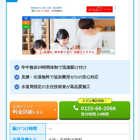
年中無休24時間体制で迅速駆け付け
見積・出張無料で追加費用ゼロの安心対応
水道局指定の主任技術者が高品質施工
まずは電話相談！
公式サイトで
0120-66-2066
料金詳細
を見る
受付時間 24時間
駆けつけ時間
―
出張見積もり
出張・見積料金無料