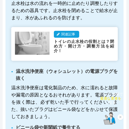
止水栓は水の流れを一時的に止めたり調整したりす
るための器具です。止水栓を閉めることで給水が止
まり、水があふれるのを防げます。
関連記事
トイレの止水栓の役割とは？閉
め方・開け方・調整方法を紹
介！
温水洗浄便座（ウォシュレット）の電源プラグを
抜く
温水洗浄便座は電化製品のため、水に濡れると故障
や漏電の原因となるおそれがあります。電源プラグ
チャット診断で
最適な業者を
を抜く際は、必ず乾いた手で行ってください。ま
ご提案
た、抜いたプラグはビニール袋などをかぶせて保護
しておきましょう。
×
ビニール袋や新聞紙で養生する