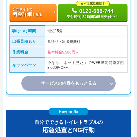
まずは電話相談！
公式サイトで
0120-688-744
料金詳細
を見る
受付時間 24時間365日受付中！
駆けつけ時間
最短15分
出張見積もり
見積り・出張費無料
作業料金
基本料金5,500円～
今なら「ネット見た」でWEB限定特別割引
キャンペーン
3,000円OFF
サービスの内容をもっと見る
自分でできるトイレトラブルの
応急処置とNG行動