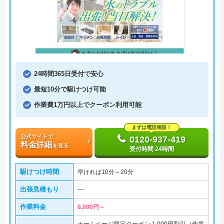
24時間365日受付で安心
最短10分で駆けつけ可能
作業費1万円以上でクーポン利用可能
まずは電話相談！
公式サイトで
0120-937-419
料金詳細
を見る
受付時間 24時間
駆けつけ時間
早ければ10分～20分
出張見積もり
―
作業料金
8,800円～
ホームページ限定クーポン 1,000円割引（作業