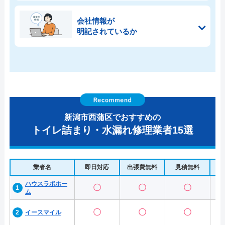
会社情報が
明記されているか
新潟市西蒲区でおすすめの
トイレ詰まり・水漏れ修理業者15選
業者名
即日対応
出張費無料
見積無料
水
ハウスラボホー
〇
〇
〇
ム
〇
〇
〇
イースマイル