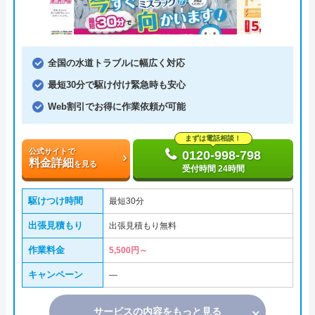
全国の水道トラブルに幅広く対応
最短30分で駆け付け緊急時も安心
Web割引でお得に作業依頼が可能
まずは電話相談！
公式サイトで
0120-998-798
料金詳細
を見る
受付時間 24時間
駆けつけ時間
最短30分
出張見積もり
出張見積もり無料
作業料金
5,500円～
キャンペーン
―
サービスの内容をもっと見る