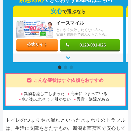
安心
で選ぶなら
イースマイル
とにかく失敗したくない方へ。
実績と信頼性で選ぶならこちら。
0120-091-026
公式サイト
こんな症状はすぐ依頼をおすすめ
異物を流してしまった
完全につまっている
水があふれそう／引かない
異音・逆流がある
トイレのつまりや水漏れといった水まわりのトラブル
は、生活に支障をきたすもの。新潟市西蒲区で安心して