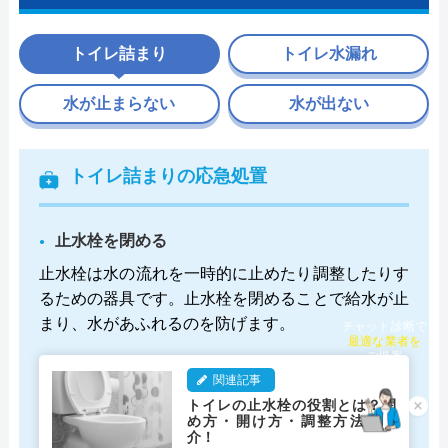
トイレ詰まり
トイレ水漏れ
水が止まらない
水が出ない
トイレ詰まりの応急処置
止水栓を閉める
止水栓は水の流れを一時的に止めたり調整したりす
るための器具です。止水栓を閉めることで給水が止
まり、水があふれるのを防げます。
チャット診断で
最適な業者を
ご提案
関連記事
トイレの止水栓の役割とは？閉
×
め方・開け方・調整方法を紹
介！