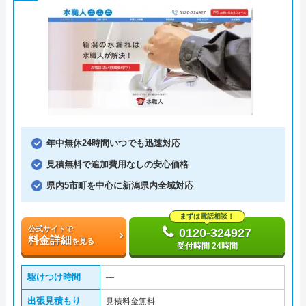
年中無休24時間いつでも迅速対応
見積無料で追加費用なしの安心価格
県内5市町を中心に新潟県内全域対応
まずは電話相談！
公式サイトで
0120-324927
料金詳細
を見る
受付時間 24時間
駆けつけ時間
―
出張見積もり
見積料金無料