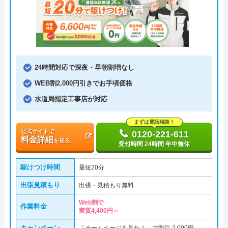
24時間対応で深夜・早朝割増なし
WEB割2,000円引きでお手頃価格
水道局指定工事店が対応
まずは電話相談！
公式サイトで
0120-221-611
料金詳細
を見る
受付時間 24時間 年中無休
駆けつけ時間
最短20分
出張見積もり
出張・見積もり無料
Web割で
作業料金
実質4,400円～
キャンペーン
「ホームページを見た！」で割引 2,000円