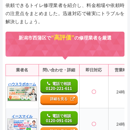
依頼できるトイレ修理業者を紹介し、料金相場や依頼時
の注意点をまとめました。迅速対応で確実にトラブルを
解決しましょう。
“高評価”
新潟市西蒲区で
の修理業者を厳選
業者名
問い合わせ・詳細
即日対応
営業時
電話で相談
ハウスラボホーム
0120-221-611
〇
24時間
詳細を見る
電話で相談
イースマイル
0120-091-026
〇
24時間