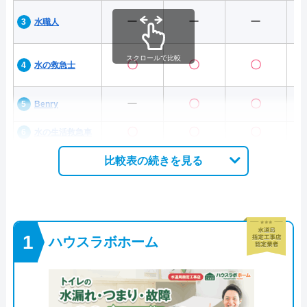
ー
ー
ー
水職人
スクロールで比較
〇
〇
〇
水の救急士
ー
〇
〇
Benry
〇
〇
〇
水の生活救急車
比較表の続きを見る
ハウスラボホーム