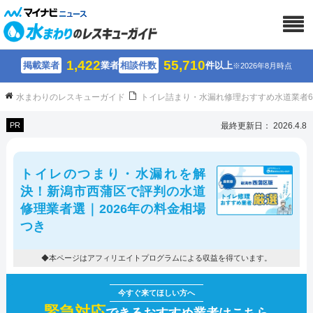
1,422
55,710
掲載業者
業者
相談件数
件以上
※2026年8月時点
水まわりのレスキューガイド
トイレ詰まり・水漏れ修理おすすめ水道業者
PR
最終更新日： 2026.4.8
トイレのつまり・水漏れを解
決！新潟市西蒲区で評判の水道
修理業者選｜2026年の料金相場
つき
◆本ページはアフィリエイトプログラムによる収益を得ています。
緊急対応
できるおすすめ業者はこちら