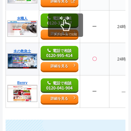
詳細を見る
電話で相談
水職人
0120-324927
ー
24時間
詳細を見る
スクロールで比較
電話で相談
水の救急士
0120-995-414
〇
24時間
詳細を見る
Benry
電話で相談
0120-041-904
ー
―
詳細を見る