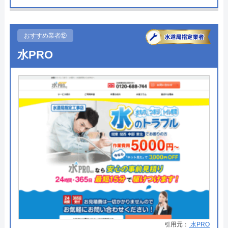
●駆けつけ時間
最短30分
Googleクチコミを見る
●受付時間
24時間
おすすめ業者⑫
水PRO
●定休日
年中無休
●出張見積もり
出張見積もり無料
●支払い方法
現金、銀行振込、クレジットカー
ド、コンビニ後払い、QR決済
●累計実績
施工実績30万件を達成
●保証・保険
修理に応じて1～3年の無料点検、
無料保証を用意
詳細は公式HPでご確認ください
株式会社クリーンライフがおすすめの理由
引用元：
水PRO
クリーンライフは年中無休で、最短30分駆けつけ、