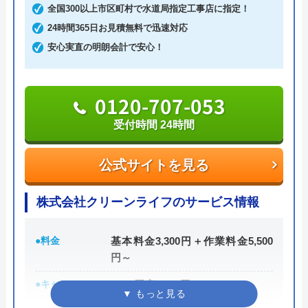
全国300以上市区町村で水道局指定工事店に指定！
5
（
3
件のクチコミ）
24時間365日お見積無料で迅速対応
※クチコミの内容について
新築ですが、トイレが詰まり、厚木営業所の
安心実直の明朗会計で安心！
方に来ていただきました。｢家中の配管の高
圧洗浄が必要｣と言われましたが、高額で出
安永義一郎
せませんでした。仕方なく自分でスッポンを
0120-707-053
2 年前
使い、つまりを除去しました。高圧洗浄が本
受付時間 24時間
当に必要だったのかは、よく分かりませんで
した。
公式サイトを見る
数年前に店舗のトイレ交換と一部改装を貴店
に頼みました。仕事の丁寧さは素晴らしかっ
株式会社クリーンライフのサービス情報
Googleクチコミを見る
たです。また改装の機会があれば貴店に頼み
たいです。
●料金
基本料金3,300円＋作業料金5,500
円～
●キャンペーン
WEB限定3,000円OFF
※10,000円以上で適用