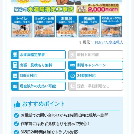
ミズラックは全国の水道トラブルに対応している水
所在地
〒542-0066
道修理業者です。
大阪府大阪市中央区瓦屋町3丁目7-3 イ
ースマイルビル
全国各署の営業所の中から現場に一番近いスタッフ
対応エリア
39都道府県
が訪問するので、最短30分で駆け付けてくれます。
対応エリア詳
豊後大野市のトイレ詰まり・水漏れ修
24時間連絡を受け付けているので、緊急のトラブル
引用元：
おおいた水道職人
細
理は町の水道屋イースマイル｜水道局
でも安心してご依頼いただけます。
水道局指定業者
即日対応可能
指定店
出張・見積もり無料
割引キャンペーン
2,000円のWeb割引もあり、お得に作業を依頼でき
るので、忘れずに活用するようにしましょう。
365日対応
24時間対応
イースマイルのクチコミ on
現金以外の支払い可能
深夜・早朝割増なし
4.1
（
198
件のクチコミ）
0120-998-798
※クチコミの内容について
受付時間 24時間
おすすめポイント
お電話での問い合わせから1時間以内に現地へ訪問
公式サイトを見る
りえP
作業前には必ず見積もりを提示で安心！
2 か月前
365日24時間体制でトラブル対応