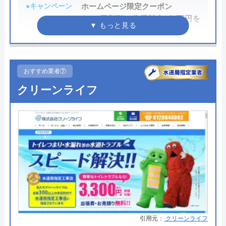
●キャンペーン
ホームページ限定クーポン
1,000円割引（作業料金が1万円を
公式サイトを見る
超えた場合）
●駆けつけ時間
早ければ10分～20分
おおいた水道職人の基本情報
●受付時間
24時間
おすすめ業者⑦
運営会社
株式会社N-Vision
クリーンライフ
●定休日
なし（年中無休）
代表者
中村信幸
●出張見積もり
―
創業・設立
平成24 年11 月
●支払い方法
クレジットカード銀行振込（社員
所在地
〒870-0916
対応時）
大分市高松東3-3-2
●累計実績
累計実績36万件
対応エリア
大分県
●保証・保険
―
詳細は公式HPでご確認ください
おおいた水道職人のクチコミ on
引用元：
クリーンライフ