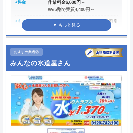
●料金
作業料金6,600円～
Web割で実質4,400円～
●キャンペーン
「ホームページを見た！」で割引
2,000円
●駆けつけ時間
最短20分
●受付時間
24時間
おすすめ業者②
みんなの水道屋さん
●定休日
年中無休
●出張見積もり
出張・見積もり無料
●支払い方法
現金、クレジットカード、コンビ
ニ後払い、QRコード決済
●累計実績
提携先は大手企業との法人契約多
数
●保証・保険
商品保証最長10年・施工保証最長5
年