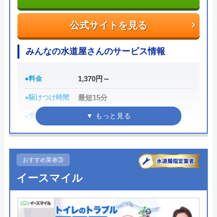
トラブルの原因や作業例などが分かりやすく記載さ
れており、依頼の際も安心できますね。候補のひと
公式サイトを見る
つにしてみてください。
みんなの水道屋さんのサービス情報
ちなみに、電話で連絡した際に「サイトを見た」と
伝えると作業料金が2,000円割引になるWEB割があ
●料金
1,370円～
りますので、相談する際は必ず電話で相談し、その
●駆けつけ時間
最短15分
際には必ず「サイトを見た」と伝えましょう。
●受付時間
24時間
まずは電話相談！
0120-221-611
●定休日
年中無休
受付時間 24時間 年中無休
●累計実績
数多くの病院メンテナンスに関わ
おすすめ業者③
っている
公式サイトを見る
イースマイル
詳細は公式HPでご確認ください
ハウスラボホームの基本情報
みんなの水道屋さんがおすすめの理由