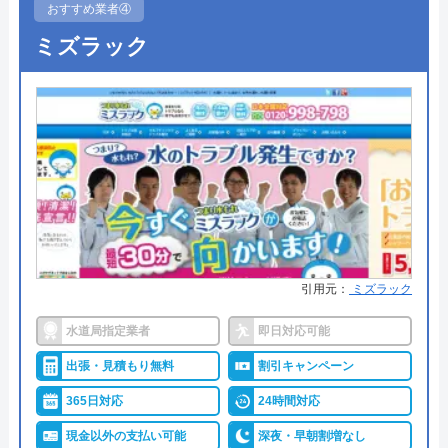
おすすめ業者④
●受付時間
24時間
ミズラック
●定休日
年中無休
●出張見積もり
出張・見積もり無料
●支払い方法
現金、銀行振込、モバイル、後払
い決済、クレジットカード
●累計実績
年間25万件、累計500万件の修理交
換実績
●保証・保険
工事保証12年・商品保証10年(最
引用元：
ミズラック
大)
水道局指定業者
即日対応可能
詳細は公式HPでご確認ください
出張・見積もり無料
割引キャンペーン
イースマイルがおすすめの理由
365日対応
24時間対応
イースマイルは対応する自治体で適切な工事ができ
現金以外の支払い可能
深夜・早朝割増なし