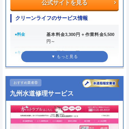
公式サイトを見る
Googleクチコミを見る
公式サイトを見る
クリーンライフのサービス情報
水道屋のイエローの基本情報
●料金
基本料金3,300円＋作業料金5,500
運営会社
水道屋のイエロー
円～
代表者
藤田 和彦
●キャンペーン
WEB限定3,000円OFF
※10,000円以上で適用
所在地
〒252-0142
神奈川県相模原市緑区元橋本町11-33
●駆けつけ時間
最短30分
対応エリア
●受付時間
全国
24時間
おすすめ業者⑧
九州水道修理サービス
●定休日
年中無休
●出張見積もり
出張見積もり無料
●支払い方法
現金、銀行振込、クレジットカー
ド、コンビニ後払い、QR決済