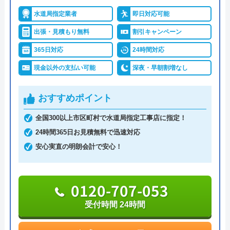
水道屋のイエローがおすすめの理由
5
（
20
件のクチコミ）
水道局指定業者
即日対応可能
※クチコミの内容について
水道屋のイエローは、水のトラブルを24時間365日
出張・見積もり無料
割引キャンペーン
体制で受けつけています。現場に一番近いスタッフ
365日対応
24時間対応
を手配するので、早ければわずか10分～20分で駆け
matuharu
つけてくれます。累計36万件を突破する実績がある
現金以外の支払い可能
深夜・早朝割増なし
2 か月前
ので、安心して依頼できるでしょう。
おすすめポイント
トイレのトラブルは「つまり」「水が出ない」「水
水回りで気になることがあり相談しました。
全国300以上市区町村で水道局指定工事店に指定！
漏れ」「水が止まらない」などの症状に対応。作業
状況をしっかり確認しながら対応してくれた
24時間365日お見積無料で迅速対応
料金が1万円を超えた場合に利用できるホームペー
ので安心感がありました。 説明も順序立て
安心実直の明朗会計で安心！
ジ限定クーポンを実施中なので、お電話の際に「限
て話してくれるため理解しやすく、納得した
定クーポン割引を使用したい」と伝えましょう。
うえで進めてもらえたのが良かったです。
0120-707-053
0120-937-419
受付時間 24時間
受付時間 24時間