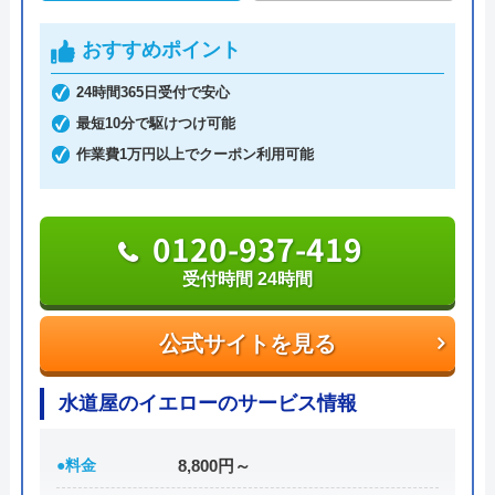
です。
おすすめポイント
料金は作業料金+出張費+材料費という構成になって
24時間365日受付で安心
いて出張費は一回3,300円です。
最短10分で駆けつけ可能
「ホームページを見た」と見積もりの際に伝えるこ
作業費1万円以上でクーポン利用可能
とで2,000円の割引を受けることもできるので依頼の
際にはぜひご利用ください。また60歳以上の方限定
で作業料金から10％OFFの割引もあるのでこちらも
0120-937-419
対象の方は利用してみてください。
受付時間 24時間
保証に関しても3年の保証があり、製品を交換して
公式サイトを見る
すぐ壊れてしまった、、等のトラブルを回避するこ
とができるので安心です。
水道屋のイエローのサービス情報
0120-492-315
●料金
8,800円～
受付時間 24時間