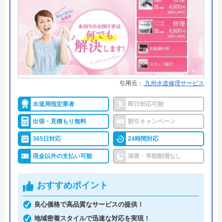
●累計実績
施工実績30万件を達成
●保証・保険
修理に応じて1～3年の無料点検、
無料保証を用意
詳細は公式HPでご確認ください
引用元：
九州水道修理サービス
クリーンライフがおすすめの理由
水道局指定業者
即日対応可能
クリーンライフは年中無休で、最短30分駆けつけ、
休日・深夜も出張費無料などのサービスを売りにし
出張・見積もり無料
割引キャンペーン
ています。
365日対応
24時間対応
現金以外の支払い可能
深夜・早朝割増なし
指定給水装置工事事業者（水道局指定工事店）で下
請けに依頼することなく自社でしっかりと教育や研
おすすめポイント
修を受けた有資格者のスタッフが対応してくれるの
で安心です。
良心価格で高品質なサービスの提供！
地域密着スタイルで迅速な対応を実現！