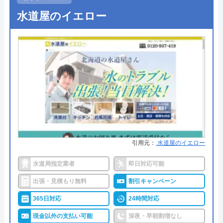
●受付時間
24時間
水道屋のイエロー
●定休日
年中無休
●出張見積もり
出張見積もり無料
●支払い方法
現金・銀行振込・各種クレジット
カード・コンビニ後払い・QR決済
●累計実績
―
●保証・保険
３年間保証
詳細は公式HPでご確認ください
引用元：
水道屋のイエロー
水道局指定業者
即日対応可能
おおいた水道職人がおすすめの理由
出張・見積もり無料
割引キャンペーン
おおいた水道職人は、大分県で水まわりのトラブル
を解決する業者です。大分市を始めとして、多くの
365日対応
24時間対応
市町村で水道局指定業者に認定されているので安心
現金以外の支払い可能
深夜・早朝割増なし