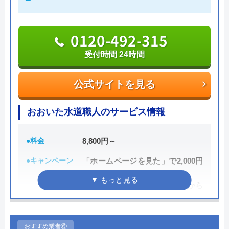
ミズラックの基本情報
運営会社
株式会社JMC
トイレが詰まって本当に困っていましたが、
0120-492-315
イースマイルさんに依頼して大正解でした！
代表者
中山泰将
受付時間 24時間
連絡後すぐに駆けつけてくださり、あっとい
所在地
〒150-0002
う間に解決。スタッフの方も非常に丁寧で、
公式サイトを見る
東京都渋谷区渋谷2-14-5
安心して任せられました。これでまた快適に
使えます。迅速な対応に心から感謝します！
対応エリア
日本全国
おおいた水道職人のサービス情報
●料金
8,800円～
Googleクチコミを見る
●キャンペーン
「ホームページを見た」で2,000円
OFF
新規限定シルバー割 作業料金から
10%引き
●駆けつけ時間
1時間以内
おすすめ業者⑥