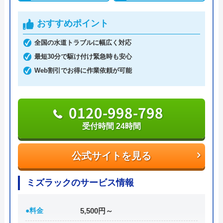
ると認められている水道局指定業者です。
おすすめポイント
土日祝日・深夜早朝含む24時間365日、いつ相談し
全国の水道トラブルに幅広く対応
ても割増料金がかからず、作業が始まるまでは一切
最短30分で駆け付け緊急時も安心
費用がかからないかなり信頼できる業者です。
Web割引でお得に作業依頼が可能
実績も豊富で、スタッフの研修にも力を入れている
ため技術力はもちろん接客もよく、トイレや排水
0120-998-798
管、給湯器や蛇口の修理交換まで水回りのことなら
受付時間 24時間
何でも相談できます。
公式サイトを見る
電話で「ホームページを見た」と伝えるだけで3,000
円割引なので、相談する際は電話で相談し、忘れず
ミズラックのサービス情報
に伝えるようにしましょう。
●料金
5,500円～
ちなみに、依頼せずとも見積もりにはお金はかから