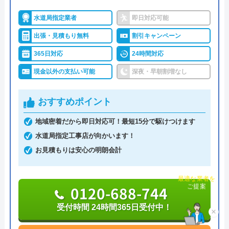
休日・深夜も出張費無料などのサービスを売りにし
水道局指定業者
即日対応可能
ています。
出張・見積もり無料
割引キャンペーン
365日対応
24時間対応
指定給水装置工事事業者（水道局指定工事店）で下
請けに依頼することなく自社でしっかりと教育や研
現金以外の支払い可能
深夜・早朝割増なし
修を受けた有資格者のスタッフが対応してくれるの
で安心です。
おすすめポイント
地域密着だから即日対応可！最短15分で駆けつけます
また、見積もり時や施工後などにトラブルが起こっ
水道局指定工事店が向かいます！
た場合には、スタッフから渡されている名刺の裏に
お見積もりは安心の明朗会計
書かれている番号に電話すれば、各エリアの担当が
チャット診断で
対応してくれます。見積もり無料で、キャンセル料
最適な業者を
ご提案
も不要です。施工前に必ず修理内容と費用を提示
0120-688-744
し、施主が納得した上で修理を行います。
受付時間 24時間365日受付中！
×