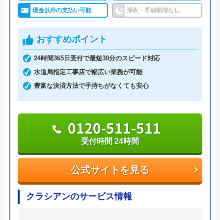
ており、福岡市水道局や北九州市上下水道局などの
現金以外の支払い可能
深夜・早朝割増なし
イレの交換部分もその都度言って下さって助
指定工事店です。
かりました。
おすすめポイント
24時間・365日年中無休で修理依頼を受け付けてお
24時間365日受付で最短30分のスピード対応
り、最短30分で駆けつけます。エリア内をサービス
水道局指定工事店で幅広い業務が可能
カーが巡回しており、どんな小さなトラブルでも迅
豊富な決済方法で手持ちがなくても安心
速に、何度でも駆けつけ、常にお客さまの身になっ
て対応しています。
Googleクチコミを見る
0120-511-511
「九州水道修理サービス」では、見積料金や出張料
受付時間 24時間
金、キャンセル料金、基本料金など、作業料金以外
の費用は発生しません。トラブル別の作業料金表が
公式サイトを見る
用意されており、トイレのつまり・水漏れは、作業
料金5,280円で対応してもらえます。また、トイレの
クラシアンのサービス情報
リフォームも、格安で依頼することができます。