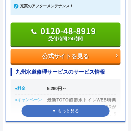
また、見積もり時や施工後などにトラブルが起こっ
充実のアフターメンテナンス！
た場合には、スタッフから渡されている名刺の裏に
書かれている番号に電話すれば、各エリアの担当が
0120-48-8919
対応してくれます。見積もり無料で、キャンセル料
受付時間 24時間
も不要です。施工前に必ず修理内容と費用を提示
し、施主が納得した上で修理を行います。
公式サイトを見る
0120-707-053
九州水道修理サービスのサービス情報
受付時間 24時間
●料金
5,280円～
公式サイトを見る
●キャンペーン
最新TOTO超節水トイレWEB特典
キャンペーン：ピュアレストQRが
クリーンライフの基本情報
89,800円（標準工事費、処分費、5
年保証付）
運営会社
株式会社クリーンライフ