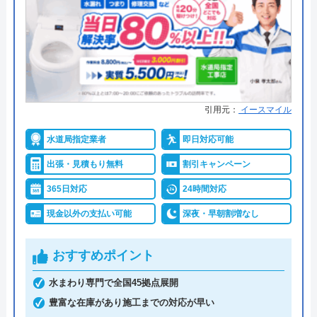
運営会社
株式会社ハウスラボ
みんなの水道屋さんは、基本料金1,370円から水道修
理を行っている水道局指定業者です。年中無休で受
代表者
勝島崇裕
け付けしており、最短15分で駆けつけてくれます。
創業・設立
2024年11月設立
病院メンテナンスにも携わっており、専門知識や技
術への信頼性が高いです。
所在地
〒113-0033
引用元：
イースマイル
東京都文京区本郷5-1-11
水道局指定業者
即日対応可能
事前見積もりを徹底しており、金額に納得してから
対応エリア
全国33拠点
作業を依頼できます。早朝・深夜の料金割増はな
出張・見積もり無料
割引キャンペーン
対応エリア詳
豊後大野市のトイレ水漏れ・つまり修
く、見積もりや出張料も無料なので、急なトラブル
365日対応
24時間対応
細
理に駆けつけ対応｜水道局指定業者ハ
でも気兼ねなく相談可能です。また、見積もり時に
現金以外の支払い可能
深夜・早朝割増なし
ウスラボホーム
「Webを見た」と申告すると、Web割で20%割引に
なります。
おすすめポイント
支払い方法にコンビニ後払いも選べるので、急な出
水まわり専門で全国45拠点展開
費で手持ちがなくても修理が可能です。他にも、ク
豊富な在庫があり施工までの対応が早い