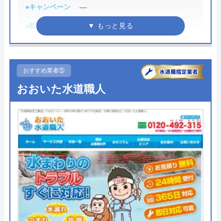
●キャンペーン
―
ないので、相見積もりの際は必ず相談しておきたい
業者の一つです。
●駆けつけ時間
最短30分
イースマイルの詳細ページはこちら
●受付時間
24時間
まずは電話相談！
0120-091-026
●定休日
年中無休
おすすめ業者⑤
受付時間 24時間
●出張見積もり
出張見積もり無料
おおいた水道職人
●支払い方法
現金、クレジットカード、銀行振
公式サイトを見る
込
●累計実績
―
イースマイルの基本情報
●保証・保険
無料保証あり
運営会社
株式会社イースマイル
詳細は公式HPでご確認ください
代表者
島村禮孝
ミズラックがおすすめの理由
創業・設立
1992年6月1日創立