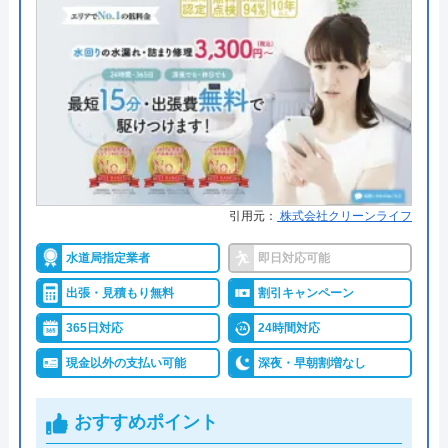
代表者
今田健治
ォームサービスを提供している業者です。水道局指
定工事店に登録されている業者なので、技術力にも
創業・設立
1991年6月21日創業
信頼がおけます。本社は熊本県にありますが、多数
所在地
〒222-0033
の支店もあるので西日本の12府県の依頼に対応可能
横浜市港北区新横浜3-1-9 アリーナタ
です。各府県内全域が対応エリアとしているので、
ワー13階
該当府県にお住いの方であればあんしーを利用する
ことができます。24時間年中無休で営業しているの
対応エリア
全国
で、緊急のトラブルがあった際もお気軽にご連絡く
引用元：
株式会社クリーンライフ
ださい。
クラシアンのクチコミ on
水道局指定業者
即日対応可能
3.9
（
105
件のクチコミ）
0120-49-8996
出張・見積もり無料
割引キャンペーン
※クチコミの内容について
365日対応
24時間対応
現金以外の支払い可能
深夜・早朝割増なし
公式サイトを見る
REO
2 か月前
おすすめポイント
株式会社あんしーのクチコミ on