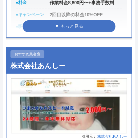
0120-48-8919
●料金
作業料金8,800円〜+事務手数料
受付時間 24時間
●キャンペーン
2回目以降の料金10%OFF
●駆けつけ時間
最短30分
公式サイトを見る
●受付時間
24時間
九州水道修理サービスの基本情報
●定休日
年中無休
おすすめ業者⑩
●出張見積もり
お見積り・出張費無料※ご成約に
株式会社あんしー
運営会社
株式会社九州水道修理サービス
至らない場合は出張費がかかる事
がございます
代表者
岸正道
●支払い方法
現金、クレジットカード、コンビ
創業・設立
2011年
ニ決済、QRコード決済、ショッピ
所在地
〒806-0067
ングローン、デビットカード決
福岡県北九州市八幡西区引野2丁目8番
済、銀行決済
1号
●累計実績
依頼件数194万件以上（2023年累
計）
対応エリア
九州、山口県
引用元：
株式会社あんしー