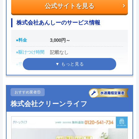
も工事も丁寧で、こちらの予定変更にも快く
認してから承諾のサインをしましょう。
公式サイトを見る
対応してくださって大変助かりました。 ご
迷惑をおかけして大変申し訳ありませんでし
各市区から認可を受けている水道局指定工事店であ
株式会社あんしーのサービス情報
た。 配管は綺麗に仕上がり大変満足してお
り、研修制度や資格取得支援などによるスタッフの
ります。 また何かありましたらお願いした
技術品質向上にも力をいれているため安心して作業
Googleクチコミを見る
●料金
3,000円～
いと思います。
を任せることができるでしょう。
●駆けつけ時間
記載なし
0120-511-511
●受付時間
24時間
受付時間 24時間
●定休日
年中無休
●累計実績
累計実績10万件以上
おすすめ業者⑪
公式サイトを見る
詳細は公式HPでご確認ください
株式会社クリーンライフ
クラシアンの基本情報
株式会社あんしーがおすすめの理由
運営会社
株式会社クラシアン
株式会社あんしーは、水回りのトラブル修理やリフ