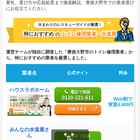
要性、選び方や応急処置まで徹底解説。豊後大野市での業者選び
にお役立てください。
水まわりのレスキューガイドが厳選！
特におすすめ
トイレ修理業者・水道屋
の
運営チームが独自に調査した「豊後大野市のトイレ修理業者」か
ら、特におすすめの業者を厳選しました。
業者名
公式サイト
料金
ハウスラボホーム
電話で相談
0120-221-611
Web割で
実質4,400円～
詳細を見る
みんなの水道屋さ
ん
電話で相談