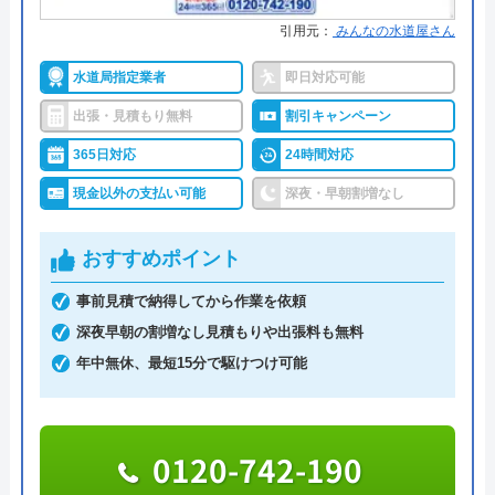
引用元：
みんなの水道屋さん
詳細は公式HPでご確認ください
水道局指定業者
即日対応可能
ハウスラボホームがおすすめの理由
出張・見積もり無料
割引キャンペーン
ハウスラボホームは全国各地に拠点を構えている水
365日対応
24時間対応
道修理業者です。トイレ、キッチン、浴室などの水
現金以外の支払い可能
深夜・早朝割増なし
まわりトラブル全般に対応しており、作業料金が
6,600円からとお手頃価格で提供をしています。
おすすめポイント
万が一、水まわりに問題が発生した場合は、最短20
事前見積で納得してから作業を依頼
分でお客様の元にスタッフが駆けつけます。出張見
深夜早朝の割増なし見積もりや出張料も無料
積もりキャンセルは0円、深夜早朝でも割増料金は
年中無休、最短15分で駆けつけ可能
一切ありません。業務や知識の習得のために厳しい
自社研修を実施しているため、技術には問題ないよ
うです。
0120-742-190