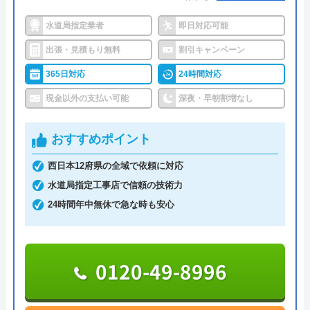
●保証・保険
―
水道局指定業者
即日対応可能
九州水道修理サービスのクチコミ
詳細は公式HPでご確認ください
出張・見積もり無料
割引キャンペーン
on
365日対応
24時間対応
クラシアンがおすすめの理由
4.9
（
402
件のクチコミ）
現金以外の支払い可能
深夜・早朝割増なし
※クチコミの内容について
クラシアンはTVCMを放送しており、その知名度の
高さは信頼できるポイントです。業界問わず多くの
おすすめポイント
企業も利用しており、そういった点でも間違いなく
MA I
悪質な業者ではありません。
西日本12府県の全域で依頼に対応
3 か月前
水道局指定工事店で信頼の技術力
作業にかかる金額自体は他の業者とそれほど変わら
24時間年中無休で急な時も安心
ず、残念ながら割引等もありませんが、2回目以降
トイレの手洗い配管でお世話になりました。
は10%OFFで修理·交換を行ってくれます。作業内
電話して当日すぐに駆けつけて頂き、応急処
容・費用を説明し、承諾のサインをもらってから作
0120-49-8996
置をしてくださいました。 後日工事をして
業に入るので安心です。作業料金とは別に事務手数
いただきましたが、担当の高野さんは、説明
料として諸経費がかかるので、費用をしっかりと確