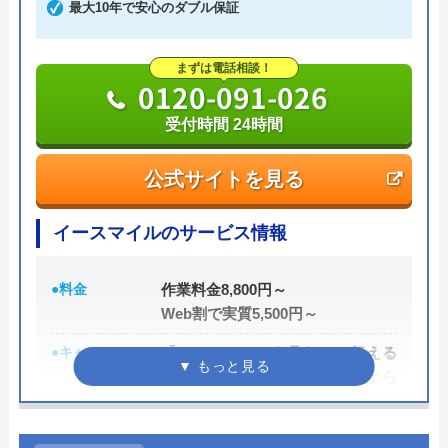
レジットカード払いや楽天ペイも利用でき、都合の
最大10年で安心のダブル保証
良い方法で支払えます。
まずは電話相談！
0120-091-026
0120-742-190
受付時間 24時間
公式サイトを見る
公式サイトを見る
イースマイルのサービス情報
●料金
作業料金8,800円～
Web割で実質5,500円～
●キャンペーン
「ホームページを見た」と伝える
だけで、WEB割で作業料金から
3,000円割引！
●駆けつけ時間
最短20分