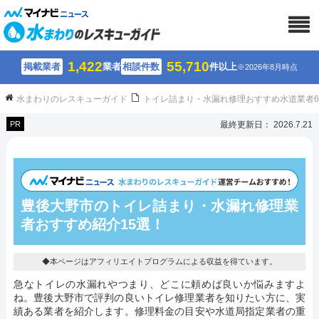
1,422
55,710
掲載業者
業者
相談件数
件以上
※2026年8月時点
水まわりのレスキューガイド
トイレ詰まり・水漏れ修理おすすめ水道業者
PR
最終更新日： 2026.7.21
豊後大野市のトイレ詰まり・水漏れ修理業
者おすすめ紹介15選！
◆本ページはアフィリエイトプログラムによる収益を得ています。
急なトイレの水漏れやつまり、どこに頼めば良いか悩みますよ
ね。豊後大野市で評判の良いトイレ修理業者を知りたい方に、実
績ある業者を紹介します。修理料金の目安や水道局指定業者の重