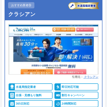
●駆けつけ時間
最短30分
代表者
元村祐次
おすすめ業者⑨
●受付時間
―
所在地
〒564-0052
クラシアン
大阪府吹田市広芝町6-10
●定休日
年中無休
対応エリア
全国
●出張見積もり
出張見積もり無料
●支払い方法
現金、クレジットカード
クリーンライフのクチコミ on
●累計実績
―
4.8
（
410
件のクチコミ）
●保証・保険
―
※クチコミの内容について
詳細は公式HPでご確認ください
引用元：
クラシアン
うまい棒エビマヨ
九州水道修理サービスがおすすめの理由
2 か月前
水道局指定業者
即日対応可能
「九州水道修理サービス」は、北九州市に本社があ
出張・見積もり無料
割引キャンペーン
り、福岡市など九州各地に拠点がある水道業者で
す。専門的な技術を習得したスタッフが多数在籍し
365日対応
24時間対応
スムーズに対応して頂けて助かりました。ト