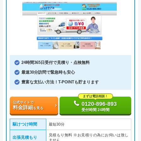
24時間365日受付で見積り・点検無料
最速30分訪問で緊急時も安心
豊富な支払い方法！T-POINTも貯まります
まずは電話相談！
公式サイトで
0120-896-893
料金詳細
を見る
受付時間 24時間
駆けつけ時間
最短30分
見積もり無料 ※お見積りの為にお伺いは致し
出張見積もり
ません