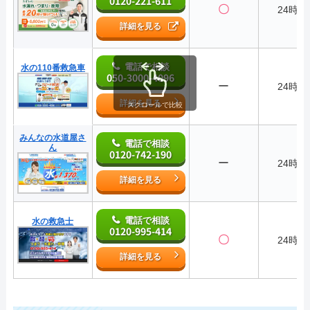
0120-221-611
〇
24時間
詳細を見る
電話で相談
水の110番救急車
050-3000-4096
ー
24時間
詳細を見る
スクロールで比較
みんなの水道屋さ
電話で相談
ん
0120-742-190
ー
24時間
詳細を見る
電話で相談
水の救急士
0120-995-414
〇
24時間
詳細を見る