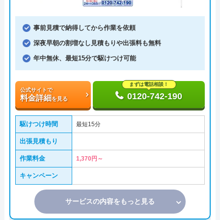
事前見積で納得してから作業を依頼
深夜早朝の割増なし見積もりや出張料も無料
年中無休、最短15分で駆けつけ可能
まずは電話相談！
公式サイトで
0120-742-190
料金詳細
を見る
駆けつけ時間
最短15分
出張見積もり
作業料金
1,370円～
キャンペーン
サービスの内容をもっと見る