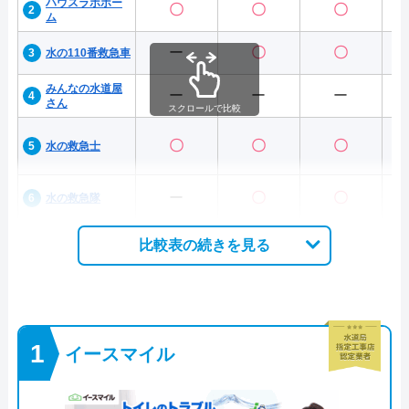
ハウスラボホー
〇
〇
〇
ム
ー
〇
〇
水の110番救急車
みんなの水道屋
ー
ー
ー
さん
スクロールで比較
〇
〇
〇
水の救急士
ー
〇
〇
水の救急隊
比較表の続きを見る
イースマイル