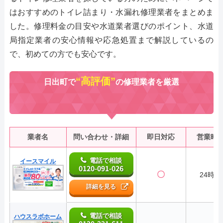
はおすすめのトイレ詰まり・水漏れ修理業者をまとめま
した。修理料金の目安や水道業者選びのポイント、水道
局指定業者の安心情報や応急処置まで解説しているの
で、初めての方でも安心です。
“高評価”
日出町で
の修理業者を厳選
業者名
問い合わせ・詳細
即日対応
営業時
電話で相談
イースマイル
0120-091-026
〇
24時間
詳細を見る
電話で相談
ハウスラボホーム