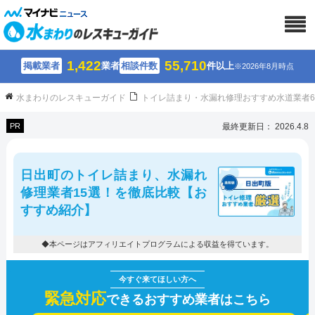
1,422
55,710
掲載業者
業者
相談件数
件以上
※2026年8月時点
水まわりのレスキューガイド
トイレ詰まり・水漏れ修理おすすめ水道業者
PR
最終更新日： 2026.4.8
日出町のトイレ詰まり、水漏れ
修理業者15選！を徹底比較【お
すすめ紹介】
◆本ページはアフィリエイトプログラムによる収益を得ています。
緊急対応
できるおすすめ業者はこちら