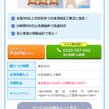
全国300以上市区町村で水道局指定工事店に指定！
24時間365日お見積無料で迅速対応
安心実直の明朗会計で安心！
まずは電話相談！
公式サイトで
0120-707-053
料金詳細
を見る
受付時間 24時間
駆けつけ時間
最短30分
出張見積もり
出張見積もり無料
作業料金
基本料金3,300円＋作業料金5,500円～
<div>WEB限定3,000円OFF<br>
キャンペーン
<span>※10,000円以上で適用</span></div>
サービスの内容をもっと見る