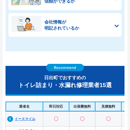
信頼ができるか
会社情報が
明記されているか
日出町でおすすめの
トイレ詰まり・水漏れ修理業者15選
業者名
即日対応
出張費無料
見積無料
水
〇
〇
〇
イースマイル