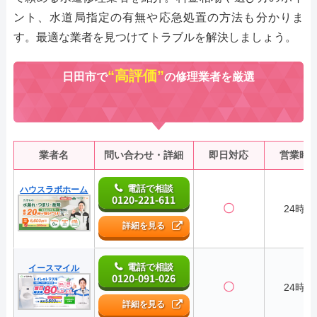
ント、水道局指定の有無や応急処置の方法も分かりま
す。最適な業者を見つけてトラブルを解決しましょう。
“高評価”
日田市で
の修理業者を厳選
業者名
問い合わせ・詳細
即日対応
営業時
電話で相談
ハウスラボホーム
0120-221-611
〇
24時間
詳細を見る
電話で相談
イースマイル
0120-091-026
〇
24時間
詳細を見る