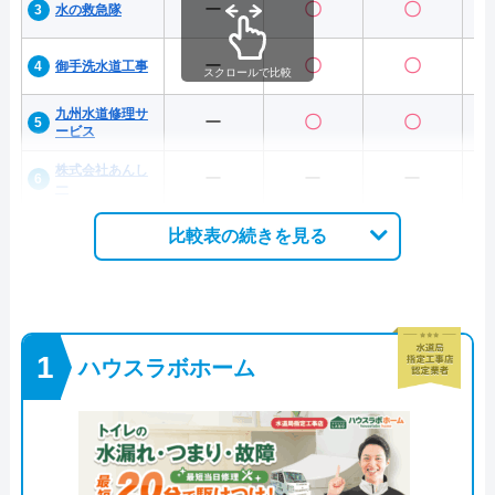
ー
〇
〇
水の救急隊
ー
〇
〇
御手洗水道工事
スクロールで比較
九州水道修理サ
ー
〇
〇
ービス
株式会社あんし
ー
ー
ー
ー
比較表の続きを見る
ハウスラボホーム