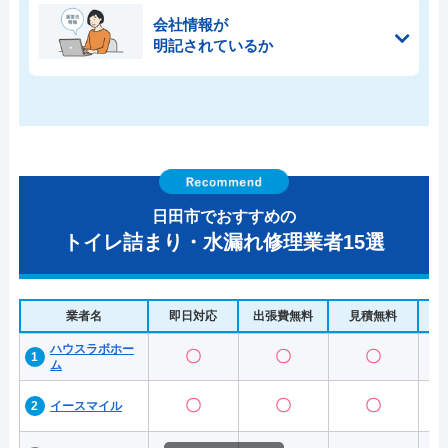
会社情報が
明記されているか
日田市でおすすめの
トイレ詰まり・水漏れ修理業者15選
業者名
即日対応
出張費無料
見積無料
水
ハウスラボホー
〇
〇
〇
ム
〇
〇
〇
イースマイル