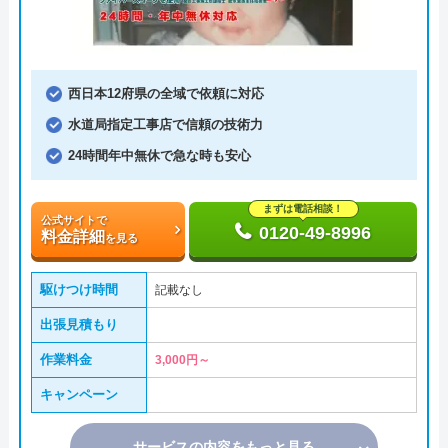
西日本12府県の全域で依頼に対応
水道局指定工事店で信頼の技術力
24時間年中無休で急な時も安心
まずは電話相談！
公式サイトで
0120-49-8996
料金詳細
を見る
駆けつけ時間
記載なし
出張見積もり
作業料金
3,000円～
キャンペーン
サービスの内容をもっと見る