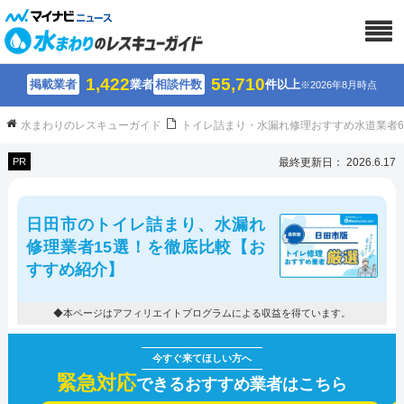
1,422
55,710
掲載業者
業者
相談件数
件以上
※2026年8月時点
水まわりのレスキューガイド
トイレ詰まり・水漏れ修理おすすめ水道業者
PR
最終更新日： 2026.6.17
日田市のトイレ詰まり、水漏れ
修理業者15選！を徹底比較【お
すすめ紹介】
◆本ページはアフィリエイトプログラムによる収益を得ています。
緊急対応
できるおすすめ業者はこちら