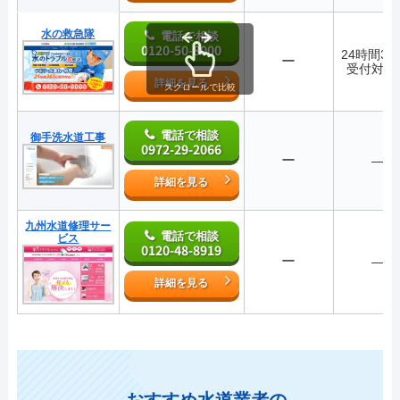
水の救急隊
電話で相談
0120-50-8000
24時間36
ー
受付対応
詳細を見る
スクロールで比較
電話で相談
御手洗水道工事
0972-29-2066
ー
―
詳細を見る
九州水道修理サー
電話で相談
ビス
0120-48-8919
ー
―
詳細を見る
おすすめ水道業者の