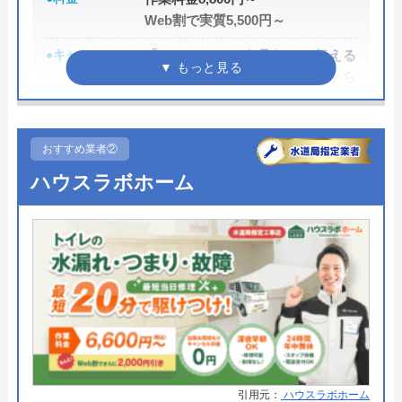
Web割で実質5,500円～
●キャンペーン
「ホームページを見た」と伝える
だけで、WEB割で作業料金から
3,000円割引！
●駆けつけ時間
最短20分
おすすめ業者②
●受付時間
24時間
ハウスラボホーム
●定休日
年中無休
●出張見積もり
出張・見積もり無料
●支払い方法
現金、銀行振込、モバイル、後払
い決済、クレジットカード
●累計実績
年間25万件、累計500万件の修理交
換実績
●保証・保険
工事保証12年・商品保証10年(最
引用元：
ハウスラボホーム