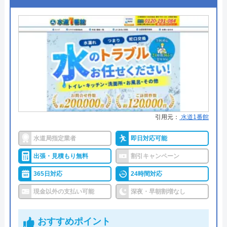
クラシアンの基本情報
●支払い方法
―
運営会社
株式会社クラシアン
●累計実績
―
代表者
今田健治
●保証・保険
―
創業・設立
1991年6月21日創業
詳細は公式HPでご確認ください
所在地
〒222-0033
株式会社九管通がおすすめの理由
横浜市港北区新横浜3-1-9 アリーナタ
ワー13階
引用元：
水道1番館
株式会社九管通は、水もれ、配管調査・配管更生と
水回りのエキスパートとして営業している業者で
対応エリア
全国
水道局指定業者
即日対応可能
す。
出張・見積もり無料
割引キャンペーン
クラシアンのクチコミ on
365日対応
24時間対応
ご家庭向けの施工では、排水管のつまり解消などに
対応してもらえます。専用のカメラや、高圧洗浄機
3.9
（
105
件のクチコミ）
現金以外の支払い可能
深夜・早朝割増なし
を用いて排水管のつまりを除去していきます。
※クチコミの内容について
おすすめポイント