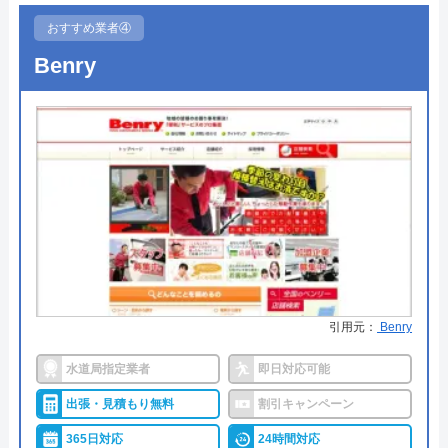
●駆けつけ時間
最短30分
Googleクチコミを見る
おすすめ業者④
公式サイトを見る
●受付時間
―
Benry
●定休日
年中無休
ハウスラボホームの基本情報
●出張見積もり
出張見積もり無料
運営会社
株式会社ハウスラボ
●支払い方法
現金、クレジットカード
代表者
勝島崇裕
●累計実績
―
創業・設立
2024年11月設立
●保証・保険
―
所在地
〒113-0033
詳細は公式HPでご確認ください
東京都文京区本郷5-1-11
引用元：
Benry
対応エリア
全国33拠点
九州水道修理サービスがおすすめの理由
水道局指定業者
即日対応可能
対応エリア詳
宇佐市のトイレ水漏れ・つまり修理に
「九州水道修理サービス」は、北九州市に本社があ
細
駆けつけ対応｜水道局指定業者ハウス
出張・見積もり無料
割引キャンペーン
り、福岡市など九州各地に拠点がある水道業者で
ラボホーム
す。専門的な技術を習得したスタッフが多数在籍し
365日対応
24時間対応