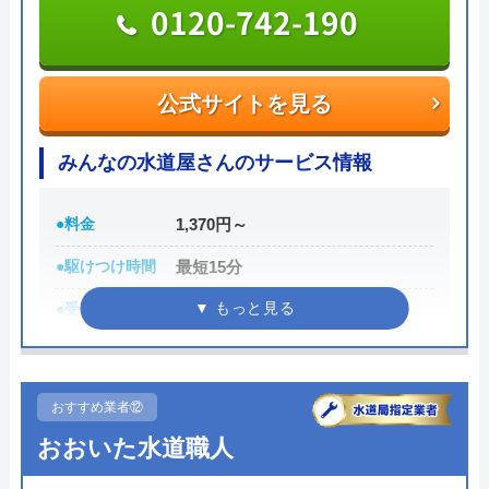
0120-742-190
公式サイトを見る
公式サイトを見る
水の生活トラブル救急車の基本情報
みんなの水道屋さんのサービス情報
運営会社
株式会社オーケー管理
代表者
棚原健太郎
●料金
1,370円～
創業・設立
37803
●駆けつけ時間
最短15分
●受付時間
24時間
所在地
〒107-8545
東京都港区南青山2丁目2番15号ウィン
●定休日
年中無休
青山942
●累計実績
数多くの病院メンテナンスに関わ
おすすめ業者⑫
対応エリア
全国40都道府県
っている
おおいた水道職人
詳細は公式HPでご確認ください