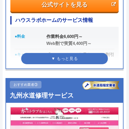
公式サイトを見る
電話で「ホームページを見た」と伝えるだけで3,000
円割引なので、相談する際は電話で相談し、忘れず
ハウスラボホームのサービス情報
に伝えるようにしましょう。
●料金
作業料金6,600円～
ちなみに、依頼せずとも見積もりにはお金はかから
Web割で実質4,400円～
ないので、相見積もりの際は必ず相談しておきたい
●キャンペーン
「ホームページを見た！」で割引
業者の一つです。
2,000円
イースマイルの詳細ページはこちら
●駆けつけ時間
最短20分
まずは電話相談！
0120-091-026
●受付時間
24時間
おすすめ業者③
受付時間 24時間
九州水道修理サービス
●定休日
年中無休
●出張見積もり
出張・見積もり無料
公式サイトを見る
●支払い方法
現金、クレジットカード、コンビ
ニ後払い、QRコード決済
イースマイルの基本情報