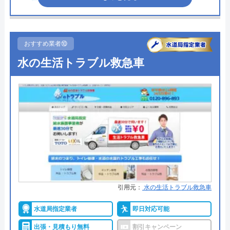
大分県宇佐市大字富山187
●受付時間
受付時間24時間修理・施工対応時
間7:00～24:00
おすすめ業者⑩
株式会社九管通のクチコミ on
●定休日
年中無休
水の生活トラブル救急車
4.5
（
2
件のクチコミ）
●出張見積もり
出張見積もり無料
※クチコミの内容について
●支払い方法
現金、銀行振込
●累計実績
お問い合わせ件数約200,000件、ご
田染直人
訪問件数約120,000件
2 週間前
●保証・保険
安心補償1～5年の補償
詳細は公式HPでご確認ください
引用元：
水の生活トラブル救急車
水道1番館がおすすめの理由
水道局指定業者
即日対応可能
水道1番館は全国の水道トラブルに対応している業
者で、全国各所の最寄りの営業所から最短30分で現
出張・見積もり無料
割引キャンペーン