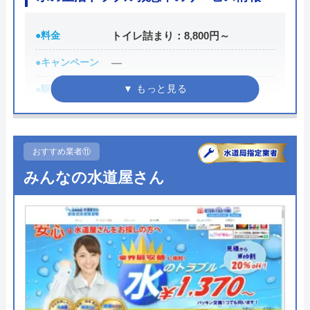
運営会社
株式会社マック
●料金
トイレ詰まり：8,800円～
代表者
庄司良明
●キャンペーン
―
所在地
〒106-0032
●駆けつけ時間
最短30分
東京都港区六本木5-10-33
●受付時間
24時間
対応エリア
全国
●定休日
年中無休
おすすめ業者⑪
●出張見積もり
見積もり無料 ※お見積りの為にお
みんなの水道屋さん
伺いは致しません
●支払い方法
現金・集金・銀行振込・クレジッ
トカード
●累計実績
―
●保証・保険
最大5年の保証あり