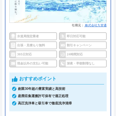
済、銀行決済
対応エリア
全国
●累計実績
依頼件数194万件以上（2023年累
計）
水道修理ルートのクチコミ on
引用元：
株式会社九管通
●保証・保険
―
4.8
（
410
件のクチコミ）
水道局指定業者
即日対応可能
詳細は公式HPでご確認ください
※クチコミの内容について
出張・見積もり無料
割引キャンペーン
クラシアンがおすすめの理由
365日対応
24時間対応
うまい棒エビマヨ
クラシアンはTVCMを放送しており、その知名度の
現金以外の支払い可能
深夜・早朝割増なし
2 か月前
高さは信頼できるポイントです。業界問わず多くの
企業も利用しており、そういった点でも間違いなく
おすすめポイント
悪質な業者ではありません。
創業30年超の豊富実績と高技術
スムーズに対応して頂けて助かりました。ト
産廃収集運搬許可保有で適正処理
イレの交換部分もその都度言って下さって助
作業にかかる金額自体は他の業者とそれほど変わら
高圧洗浄車と吸引車で徹底洗浄清掃
かりました。
ず、残念ながら割引等もありませんが、2回目以降
は10%OFFで修理·交換を行ってくれます。作業内