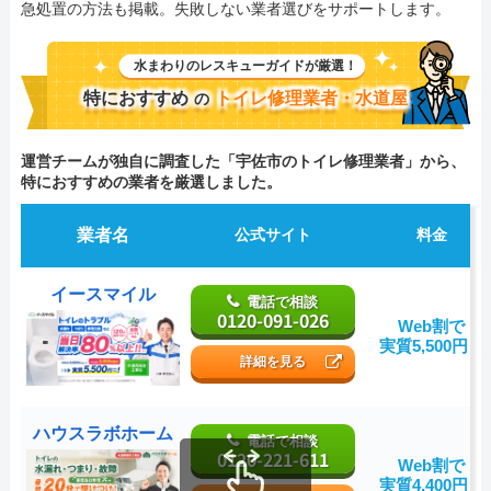
急処置の方法も掲載。失敗しない業者選びをサポートします。
水まわりのレスキューガイドが厳選！
特におすすめ
トイレ修理業者・水道屋
の
運営チームが独自に調査した「宇佐市のトイレ修理業者」から、
特におすすめの業者を厳選しました。
業者名
公式サイト
料金
イースマイル
電話で相談
0120-091-026
Web割で
実質5,500円～
詳細を見る
ハウスラボホーム
電話で相談
0120-221-611
Web割で
実質4,400円～