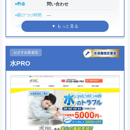
0120-48-8919
●料金
問い合わせ
受付時間 24時間
●駆けつけ時間
―
●受付時間
―
公式サイトを見る
●定休日
―
九州水道修理サービスの基本情報
●累計実績
―
おすすめ業者⑤
●保証・保険
―
水PRO
運営会社
株式会社九州水道修理サービス
詳細は公式HPでご確認ください
代表者
岸正道
創業・設立
2011年
Benryがおすすめの理由
所在地
〒806-0067
Benry（ベンリー）は、自宅で発生したさまざまな
福岡県北九州市八幡西区引野2丁目8番
困りごとを相談できる業者です。具体的な料金を知
1号
りたい場合は、問い合わせが必要です。見積もりは
無料であり、料金や内容に納得できない場合はキャ
対応エリア
九州、山口県