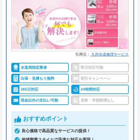
●累計実績
提携先は大手企業との法人契約多
運営会社
株式会社イースマイル
数
代表者
島村禮孝
●保証・保険
商品保証最長10年・施工保証最長5
年
創業・設立
1992年6月1日創立
詳細は公式HPでご確認ください
所在地
〒542-0066
引用元：
九州水道修理サービス
大阪府大阪市中央区瓦屋町3丁目7-3 イ
ハウスラボホームがおすすめの理由
ースマイルビル
水道局指定業者
即日対応可能
ハウスラボホームは全国各地に拠点を構えている水
出張・見積もり無料
割引キャンペーン
対応エリア
39都道府県
道修理業者です。トイレ、キッチン、浴室などの水
365日対応
24時間対応
対応エリア詳
宇佐市のトイレ詰まり・水漏れ修理は
まわりトラブル全般に対応しており、作業料金が
細
町の水道屋イースマイル｜水道局指定
現金以外の支払い可能
深夜・早朝割増なし
6,600円からとお手頃価格で提供をしています。
店
おすすめポイント
万が一、水まわりに問題が発生した場合は、最短20
イースマイルのクチコミ on
分でお客様の元にスタッフが駆けつけます。出張見
良心価格で高品質なサービスの提供！
積もりキャンセルは0円、深夜早朝でも割増料金は
地域密着スタイルで迅速な対応を実現！