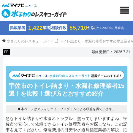
1,422
55,710
掲載業者
業者
相談件数
件以上
※2026年8月時点
水まわりのレスキューガイド
トイレ詰まり・水漏れ修理おすすめ水道業者
PR
最終更新日： 2026.7.21
宇佐市のトイレ詰まり・水漏れ修理業者15
選！を比較！選び方とおすすめ紹介
◆本ページはアフィリエイトプログラムによる収益を得ています。
急なトイレ詰まりや水漏れトラブル、焦ってしまいますよね。宇
佐市で安心して依頼できるトイレ修理業者をお探しなら、この記
事を見てください。修理費用の目安や水道局指定業者の解説、応