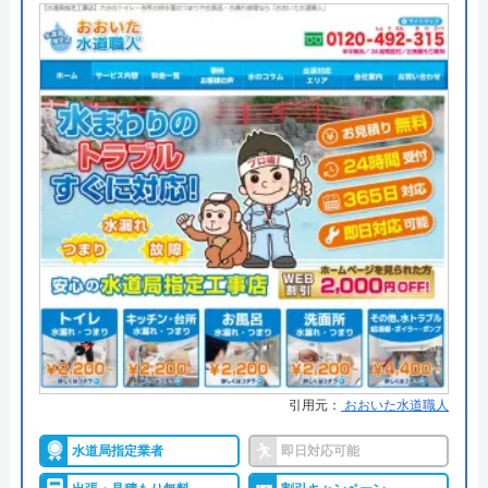
みんなの水道屋さんがおすすめの理由
みんなの水道屋さんは、基本料金1,370円から水道修
理を行っている水道局指定業者です。年中無休で受
け付けしており、最短15分で駆けつけてくれます。
病院メンテナンスにも携わっており、専門知識や技
術への信頼性が高いです。
事前見積もりを徹底しており、金額に納得してから
作業を依頼できます。早朝・深夜の料金割増はな
く、見積もりや出張料も無料なので、急なトラブル
でも気兼ねなく相談可能です。また、見積もり時に
「Webを見た」と申告すると、Web割で20%割引に
引用元：
おおいた水道職人
なります。
水道局指定業者
即日対応可能
支払い方法にコンビニ後払いも選べるので、急な出