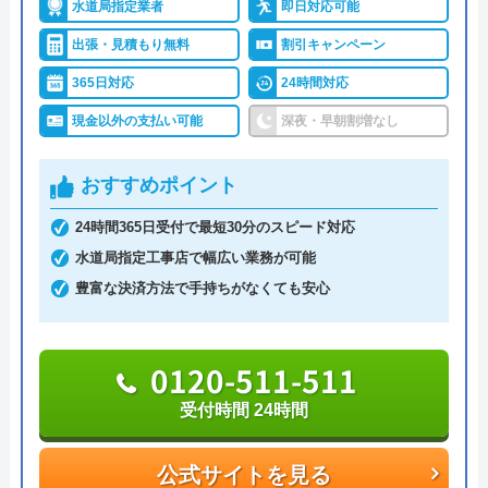
水道局指定業者
即日対応可能
2 年前
水道修理ルートがおすすめの理由
出張・見積もり無料
割引キャンペーン
株式会社クリーンライフが運営する水まわり修理サ
365日対応
24時間対応
ービス「水道修理ルート」は、水道局指定工事店の
5月4日に蛇口から水漏れがあり見積をお願い
現金以外の支払い可能
深夜・早朝割増なし
認定を受けている大手水道業者です。
いたしました。蛇口交換が必要とのことでし
関東・中部・近畿・中国と全国規模で対応エリアを
た。金額は５万円以上とのことでしたが交渉
おすすめポイント
展開しており、各エリアの水道局から認定を受けて
して５万円にしてもらいました。いざ工事が
います。
24時間365日受付で最短30分のスピード対応
終わりカードで支払おうとすると手数料が別
水道局指定工事店で幅広い業務が可能
途いるとのことでしたので現金で支払いまし
相談の受付は24時間体制かつ365日対応しており、
豊富な決済方法で手持ちがなくても安心
たが収入印紙が無いというので領収書に収入
相談から出張・見積もりまでの費用は発生しませ
印紙無しでOKしましたが税務上問題ありで
ん。
すよね！業務受け元の指導が悪く業者に上記
0120-511-511
さらに最短15分での駆けつけで非常にスピーディな
Googleクチコミを見る
の指導をしているとすると税務署の指導・会
対応を強みとしており、安心かつ心強い業者でもあ
受付時間 24時間
計検査が必要です。これ程口コミの悪い店に
ります。
お願いした事を反省しています。店のメール
公式サイトを見る
返信もありません。