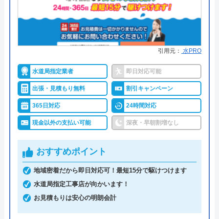
ンセルしても構いません。その場合、料金は発生し
ないため安心です。
九州水道修理サービスのクチコミ
on
深夜や早朝にも対応していますが、追加料金が発生
引用元：
水PRO
する可能性があります。また、支払い方法は基本的
4.9
（
402
件のクチコミ）
水道局指定業者
即日対応可能
に現金払いであるため、依頼する際は手元に現金を
※クチコミの内容について
用意しておく必要があります。
出張・見積もり無料
割引キャンペーン
365日対応
24時間対応
MA I
全国で幅広い依頼に対応しており、実績も豊富な業
現金以外の支払い可能
深夜・早朝割増なし
3 か月前
者です。
おすすめポイント
0120-041-904
トイレの手洗い配管でお世話になりました。
地域密着だから即日対応可！最短15分で駆けつけます
受付時間 9:00～17:30（本店）
電話して当日すぐに駆けつけて頂き、応急処
水道局指定工事店が向かいます！
置をしてくださいました。 後日工事をして
お見積もりは安心の明朗会計
公式サイトを見る
いただきましたが、担当の高野さんは、説明