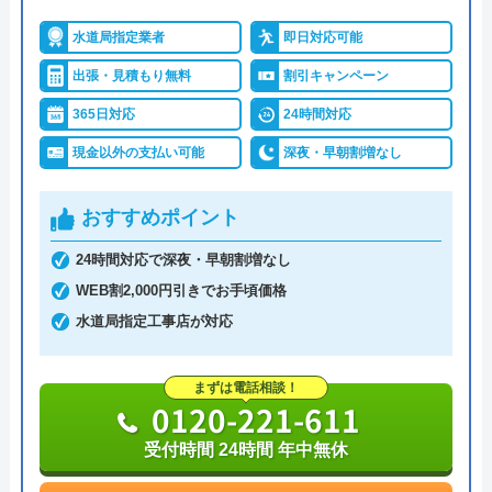
大)
水道局指定業者
即日対応可能
詳細は公式HPでご確認ください
出張・見積もり無料
割引キャンペーン
イースマイルがおすすめの理由
365日対応
24時間対応
現金以外の支払い可能
深夜・早朝割増なし
イースマイルは対応する自治体で適切な工事ができ
ると認められている水道局指定業者です。
おすすめポイント
土日祝日・深夜早朝含む24時間365日、いつ相談し
24時間対応で深夜・早朝割増なし
ても割増料金がかからず、作業が始まるまでは一切
WEB割2,000円引きでお手頃価格
費用がかからないかなり信頼できる業者です。
水道局指定工事店が対応
実績も豊富で、スタッフの研修にも力を入れている
まずは電話相談！
ため技術力はもちろん接客もよく、トイレや排水
0120-221-611
管、給湯器や蛇口の修理交換まで水回りのことなら
受付時間 24時間 年中無休
何でも相談できます。