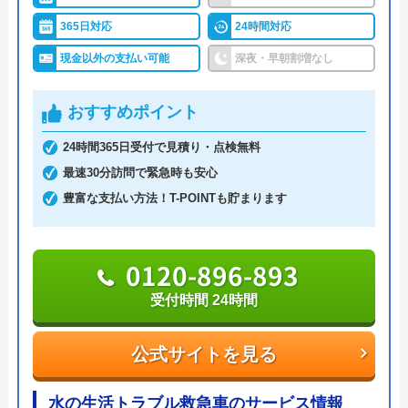
場まで駆け付けてくれます。
365日対応
24時間対応
現金以外の支払い可能
深夜・早朝割増なし
施工対応時間は7:00～24:00までと幅広く、これ以外
の時間については応急処置方法を教えてもらえるの
おすすめポイント
で、緊急時のトラブルでも安心です。
Googleクチコミを見る
24時間365日受付で見積り・点検無料
最速30分訪問で緊急時も安心
見積もりは無料で実施しているので、お気軽にご依
豊富な支払い方法！T-POINTも貯まります
頼ください。
0120-191-084
0120-896-893
受付時間 24時間受付可能
受付時間 24時間
公式サイトを見る
公式サイトを見る
水道1番館の基本情報
水の生活トラブル救急車のサービス情報