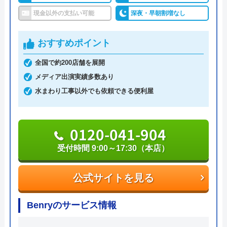
ており、福岡市水道局や北九州市上下水道局などの
現金以外の支払い可能
深夜・早朝割増なし
指定工事店です。
おすすめポイント
24時間・365日年中無休で修理依頼を受け付けてお
全国で約200店舗を展開
り、最短30分で駆けつけます。エリア内をサービス
メディア出演実績多数あり
カーが巡回しており、どんな小さなトラブルでも迅
水まわり工事以外でも依頼できる便利屋
速に、何度でも駆けつけ、常にお客さまの身になっ
て対応しています。
0120-041-904
「九州水道修理サービス」では、見積料金や出張料
受付時間 9:00～17:30（本店）
金、キャンセル料金、基本料金など、作業料金以外
の費用は発生しません。トラブル別の作業料金表が
公式サイトを見る
用意されており、トイレのつまり・水漏れは、作業
料金5,280円で対応してもらえます。また、トイレの
Benryのサービス情報
リフォームも、格安で依頼することができます。