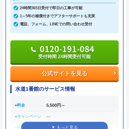
本社のある大分県宇佐市以外にも、別府市、中津
24時間365日受付で即日の工事が可能
REO
市、福岡県豊前市に支社があるのでお近くにお住い
1～5年の補償付きでアフターサポートも充実
2 か月前
の方はお気軽にご連絡ください。
電話、フォーム、LINEでの問い合わせ受付
0978-32-2226
新築ですが、トイレが詰まり、厚木営業所の
0120-191-084
方に来ていただきました。｢家中の配管の高
受付時間 24時間受付可能
圧洗浄が必要｣と言われましたが、高額で出
公式サイトを見る
せませんでした。仕方なく自分でスッポンを
公式サイトを見る
使い、つまりを除去しました。高圧洗浄が本
株式会社九管通の基本情報
当に必要だったのかは、よく分かりませんで
水道1番館のサービス情報
した。
運営会社
株式会社九管通
代表者
田染 健志
●料金
5,500円～
Googleクチコミを見る
創業・設立
昭和51年3月1日創業
●キャンペーン
―
●駆けつけ時間
最短30分
所在地
〒879-0164