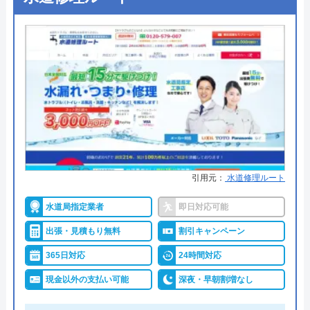
●出張見積もり
見積り・出張費無料
per
2 年前
●支払い方法
現金払い、銀行振込、後日集金、
クレジットカード
●累計実績
―
まともじゃない会社。取引したら絶対に後悔
●保証・保険
―
します。
詳細は公式HPでご確認ください
水PROがおすすめの理由
引用元：
水道修理ルート
水PROは、即日対応可能でスピーディーな対応が特
水道局指定業者
即日対応可能
徴的な業者です。
出張・見積もり無料
割引キャンペーン
地域に精通したエリア担当作業員がいるため、夜間
Googleクチコミを見る
365日対応
24時間対応
も含めて電話をしてから2～3分で手配、最速15分で
駆け付けてくれます。
現金以外の支払い可能
深夜・早朝割増なし