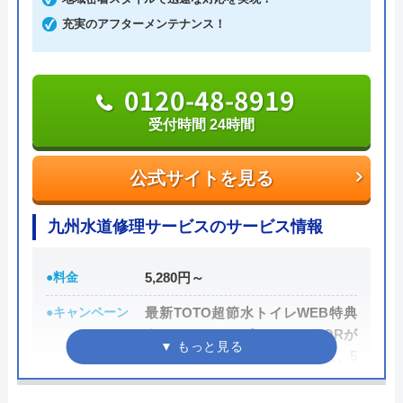
4.1
（
198
件のクチコミ）
一切ありません。業務や知識の習得のために厳しい
充実のアフターメンテナンス！
※クチコミの内容について
自社研修を実施しているため、技術には問題ないよ
うです。
0120-48-8919
りえP
トラブルの原因や作業例などが分かりやすく記載さ
2 か月前
受付時間 24時間
れており、依頼の際も安心できますね。候補のひと
つにしてみてください。
公式サイトを見る
トイレが詰まって本当に困っていましたが、
ちなみに、電話で連絡した際に「サイトを見た」と
九州水道修理サービスのサービス情報
イースマイルさんに依頼して大正解でした！
伝えると作業料金が2,000円割引になるWEB割があ
連絡後すぐに駆けつけてくださり、あっとい
りますので、相談する際は必ず電話で相談し、その
う間に解決。スタッフの方も非常に丁寧で、
●料金
5,280円～
際には必ず「サイトを見た」と伝えましょう。
安心して任せられました。これでまた快適に
●キャンペーン
最新TOTO超節水トイレWEB特典
使えます。迅速な対応に心から感謝します！
まずは電話相談！
キャンペーン：ピュアレストQRが
0120-221-611
89,800円（標準工事費、処分費、5
年保証付）
受付時間 24時間 年中無休