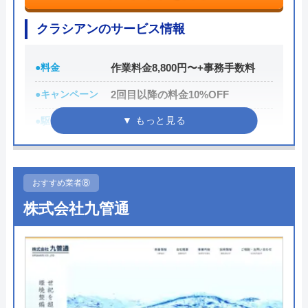
創業21年の中で累計100万件以上もの相談実績を持
っており、豊富な経験に基づく高い技術力で高品質
クラシアンのサービス情報
なサービスを提供してくれます。
●料金
作業料金8,800円〜+事務手数料
0120-579-007
●キャンペーン
2回目以降の料金10%OFF
受付時間 24時間
●駆けつけ時間
最短30分
公式サイトを見る
●受付時間
24時間
●定休日
年中無休
おすすめ業者⑧
水道修理ルートの基本情報
●出張見積もり
お見積り・出張費無料※ご成約に
株式会社九管通
至らない場合は出張費がかかる事
運営会社
株式会社クリーンライフ
がございます
代表者
元村祐次
●支払い方法
現金、クレジットカード、コンビ
所在地
〒564-0052
ニ決済、QRコード決済、ショッピ
ングローン、デビットカード決
大阪府吹田市広芝町6-10