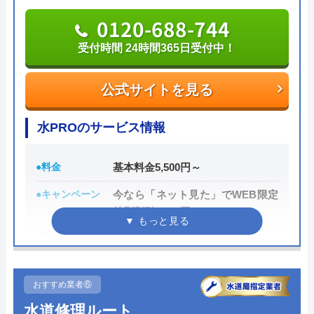
も工事も丁寧で、こちらの予定変更にも快く
Benryの基本情報
0120-688-744
対応してくださって大変助かりました。 ご
迷惑をおかけして大変申し訳ありませんでし
運営会社
株式会社ベンリーコーポレーション
受付時間 24時間365日受付中！
た。 配管は綺麗に仕上がり大変満足してお
創業・設立
1990年5月
ります。 また何かありましたらお願いした
公式サイトを見る
Googleクチコミを見る
いと思います。
所在地
〒452-0001
愛知県清須市西枇杷島町古城2丁目10-
水PROのサービス情報
1
●料金
基本料金5,500円～
対応エリア
全国
●キャンペーン
今なら「ネット見た」でWEB限定
特別割引3,000円OFF
Benryのクチコミ on
●駆けつけ時間
最短15分
2.3
（
15
件のクチコミ）
●受付時間
24時間
※クチコミの内容について
おすすめ業者⑥
●定休日
年中無休
水道修理ルート