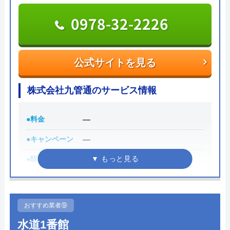
容・費用を説明し、承諾のサインをもらってから作
0978-32-2226
業に入るので安心です。作業料金とは別に事務手数
料として諸経費がかかるので、費用をしっかりと確
認してから承諾のサインをしましょう。
公式サイトを見る
Googleクチコミを見る
各市区から認可を受けている水道局指定工事店であ
株式会社九管通のサービス情報
り、研修制度や資格取得支援などによるスタッフの
技術品質向上にも力をいれているため安心して作業
●料金
―
を任せることができるでしょう。
●キャンペーン
―
0120-511-511
●駆けつけ時間
―
受付時間 24時間
●受付時間
―
●定休日
―
公式サイトを見る
おすすめ業者⑨
●出張見積もり
―
水道1番館