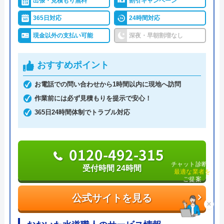
出張・見積もり無料
割引キャンペーン
費で手持ちがなくても修理が可能です。他にも、ク
365日対応
24時間対応
レジットカード払いや楽天ペイも利用でき、都合の
現金以外の支払い可能
深夜・早朝割増なし
良い方法で支払えます。
おすすめポイント
0120-742-190
お電話での問い合わせから1時間以内に現地へ訪問
作業前には必ず見積もりを提示で安心！
公式サイトを見る
365日24時間体制でトラブル対応
0120-492-315
チャット診断で
受付時間 24時間
最適な業者を
ご提案
公式サイトを見る
×