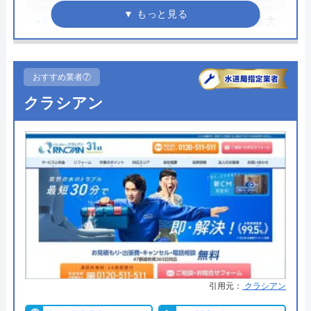
●キャンペーン
HP限定割、作業料金から最大
運営会社
株式会社スイドウサービス
3,000円割引
代表者
山下道男
●駆けつけ時間
最短15分
おすすめ業者⑦
創業・設立
2009年3月設立
●受付時間
24時間
クラシアン
所在地
〒115-0045
●定休日
年中無休
東京都北区赤羽1-52-1
●出張見積もり
出張見積もり無料
対応エリア
全国
●支払い方法
現金、PayPay、クレジットカー
ド、NP後払い
水PROのクチコミ on
●累計実績
累計対応件数100万件以上
2.4
（
12
件のクチコミ）
●保証・保険
1〜3年の無料点検・無料保証制度
※クチコミの内容について
PL保険加入業者
引用元：
クラシアン
詳細は公式HPでご確認ください
向井洋介