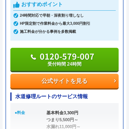
料金体系については、基本料金5,000円～になります
おすすめポイント
が、現地見積もり・出張費・追加請求は0円になり
24時間対応で早朝・深夜割り増しなし
ます。
HP限定割で作業料金から最大3,000円割引
明朗会計ですので、万が一追加の作業が必要となっ
施工料金が分かる事例を多数掲載
た場合でも了承を得てからの作業になり、適切な作
業料金を案内してくれます。
0120-579-007
水PROは迅速な対応に加えて安心できる料金案内を
受付時間 24時間
してくれます。
公式サイトを見る
0120-688-744
受付時間 24時間365日受付中！
水道修理ルートのサービス情報
公式サイトを見る
●料金
基本料金3,300円
つまり5,500円～
水PROの基本情報
水漏れ11,000円～