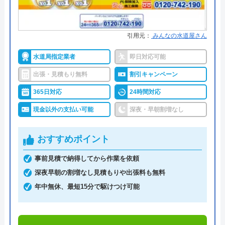
詳細は公式HPでご確認ください
水の生活トラブル救急車がおすすめの理由
引用元：
みんなの水道屋さん
水の生活トラブル救急車は全国40都道府県を対応エ
水道局指定業者
即日対応可能
リアとしており、またトイレやキッチン、お風呂な
出張・見積もり無料
割引キャンペーン
ど水まわり設備全般の修理が可能な、誰でも相談し
やすい水道業者です。
365日対応
24時間対応
現金以外の支払い可能
深夜・早朝割増なし
水道局指定給水装置工事事業者であり、経験豊富な
熟練スタッフが訪問してくれるため、技術面に関し
おすすめポイント
ては信頼出来ますし、最短30分での駆けつけや見積
事前見積で納得してから作業を依頼
もりは無料の面も加味すると、相見積もりに利用し
深夜早朝の割増なし見積もりや出張料も無料
たい業者の一つです。
年中無休、最短15分で駆けつけ可能
0120-896-893
受付時間 24時間