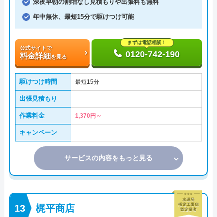
深夜早朝の割増なし見積もりや出張料も無料
年中無休、最短15分で駆けつけ可能
まずは電話相談！
公式サイトで
0120-742-190
料金詳細
を見る
駆けつけ時間
最短15分
出張見積もり
作業料金
1,370円～
キャンペーン
サービスの内容をもっと見る
梶平商店