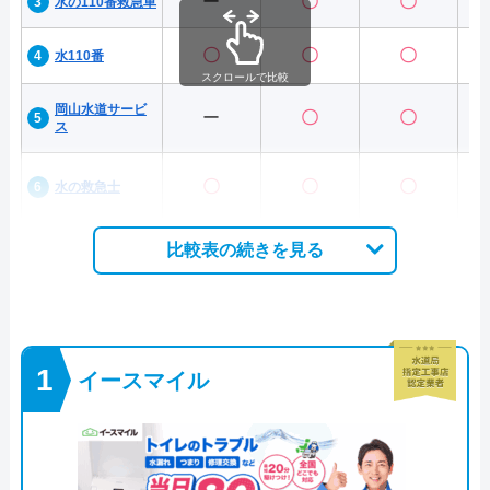
ー
〇
〇
水の110番救急車
〇
〇
〇
水110番
スクロールで比較
岡山水道サービ
ー
〇
〇
ス
〇
〇
〇
水の救急士
比較表の続きを見る
イースマイル