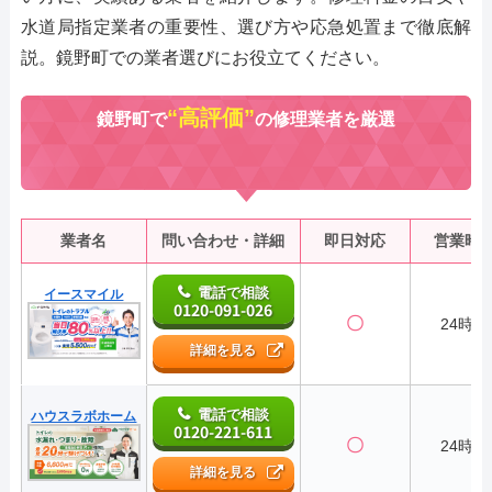
水道局指定業者の重要性、選び方や応急処置まで徹底解
説。鏡野町での業者選びにお役立てください。
“高評価”
鏡野町で
の修理業者を厳選
業者名
問い合わせ・詳細
即日対応
営業時
電話で相談
イースマイル
0120-091-026
〇
24時間
詳細を見る
電話で相談
ハウスラボホーム
0120-221-611
〇
24時間
詳細を見る