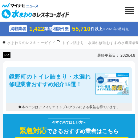
1,422
55,710
掲載業者
業者
相談件数
件以上
※2026年8月時点
水まわりのレスキューガイド
トイレ詰まり・水漏れ修理おすすめ水道業者
PR
最終更新日： 2026.4.8
鏡野町のトイレ詰まり・水漏れ
修理業者おすすめ紹介15選！
◆本ページはアフィリエイトプログラムによる収益を得ています。
緊急対応
できるおすすめ業者はこちら