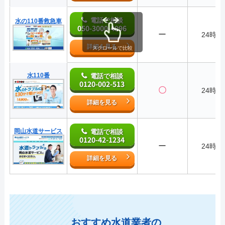
電話で相談
水の110番救急車
050-3000-4096
ー
24時間
詳細を見る
スクロールで比較
水110番
電話で相談
0120-002-513
〇
24時間
詳細を見る
岡山水道サービス
電話で相談
0120-42-1234
ー
24時間
詳細を見る
おすすめ水道業者の