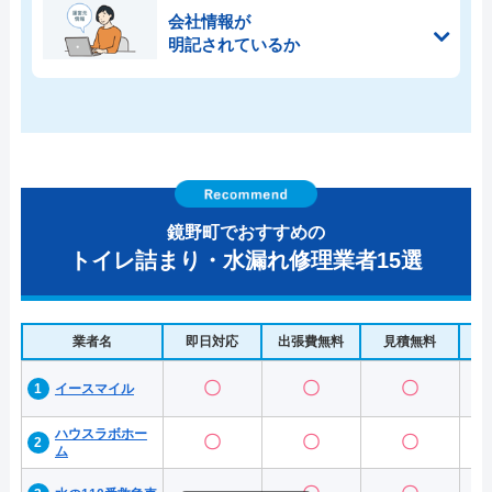
会社情報が
明記されているか
鏡野町でおすすめの
トイレ詰まり・水漏れ修理業者15選
業者名
即日対応
出張費無料
見積無料
水
〇
〇
〇
イースマイル
ハウスラボホー
〇
〇
〇
ム