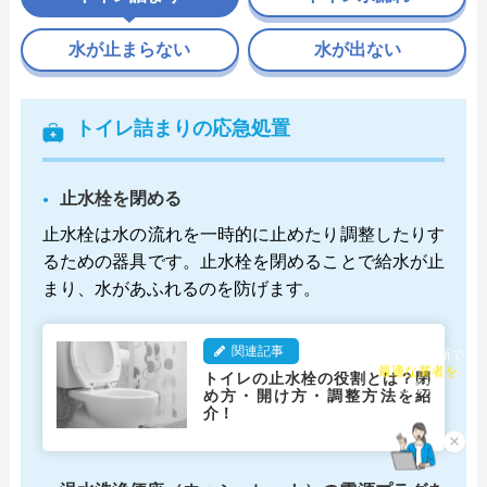
水が止まらない
水が出ない
トイレ詰まりの応急処置
止水栓を閉める
止水栓は水の流れを一時的に止めたり調整したりす
るための器具です。止水栓を閉めることで給水が止
まり、水があふれるのを防げます。
関連記事
チャット診断で
トイレの止水栓の役割とは？閉
最適な業者を
め方・開け方・調整方法を紹
ご提案
介！
×