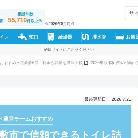
相談件数
55,710
者
件以上
※
※2026年8月時点
イレ
蛇口
給湯器
排水管
お風
酷似サイトにご注意ください
おすすめ水道業者6選！料金や詳細を徹底比較
”2026年版”岡山県の信
最終更新日： 2026.7.21
ド運営チームおすすめ
”倉敷市で信頼できるトイレ詰