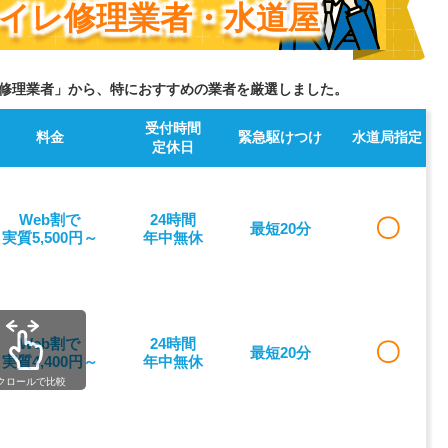
イレ修理業者・水道屋
修理業者」から、特におすすめの業者を厳選しました。
受付時間
料金
緊急駆けつけ
水道局指定
定休日
Web割で
24時間
〇
最短20分
実質5,500円～
年中無休
Web割で
24時間
〇
最短20分
実質4,400円～
年中無休
クロールで比較