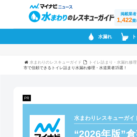
掲載業者
1,422
業
水漏れ
ト
水まわりのレスキューガイド
トイレ詰まり・水漏れ修理
市で信頼できるトイレ詰まり水漏れ修理・水道業者15選！
PR
水まわりレスキューガイ
“2026年版