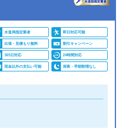
●出張見積もり
出張・見積もり無料
バイ
●累計実績
年間25万件、累計500万
レジ
件の修理交換実績
水道局指定業者
即日対応可能
出張・見積もり無料
割引キャンペーン
保証
365日対応
24時間対応
現金以外の支払い可能
深夜・早朝割増なし
詳細は公式HPでご確認ください
ができると認められている水道局指定業者です。
つ相談しても割増料金がかからず、作業が始まるまでは