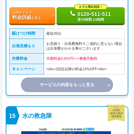
まずは電話相談！
公式サイトで
0120-511-511
料金詳細
を見る
受付時間 24時間
駆けつけ時間
最短30分
お見積り・出張費無料※ご成約に至らない場合
出張見積もり
は出張費がかかる事がございます
作業料金
作業料金8,800円〜+事務手数料
キャンペーン
<div>2回目以降の料金10%OFF</div>
サービスの内容をもっと見る
水の救急隊