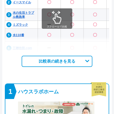
〇
〇
〇
イースマイル
水の生活トラブ
〇
〇
〇
ル救急車
ー
〇
〇
ミズラック
スクロールで比較
〇
〇
〇
水110番
ー
〇
〇
三都住設.com
比較表の続きを見る
ハウスラボホーム