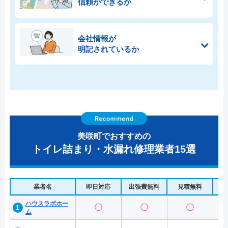
信頼ができるか
会社情報が
明記されているか
美咲町でおすすめの
トイレ詰まり・水漏れ修理業者15選
業者名
即日対応
出張費無料
見積無料
水
ハウスラボホー
〇
〇
〇
ム