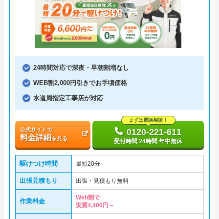
24時間対応で深夜・早朝割増なし
WEB割2,000円引きでお手頃価格
水道局指定工事店が対応
まずは電話相談！
公式サイトで
0120-221-611
料金詳細
を見る
受付時間 24時間 年中無休
駆けつけ時間
最短20分
出張見積もり
出張・見積もり無料
Web割で
作業料金
実質4,400円～