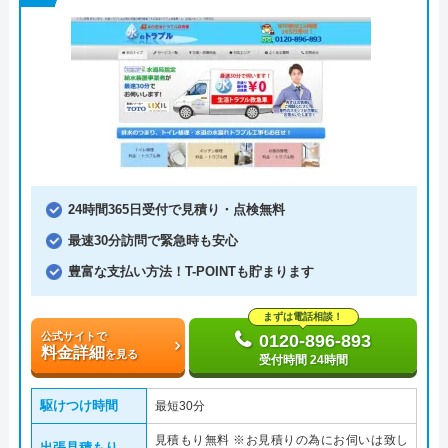
24時間365日受付で見積り・点検無料
最速30分訪問で緊急時も安心
豊富な支払い方法！T-POINTも貯まります
まずは電話相談！
公式サイトで
0120-896-893
料金詳細
を見る
受付時間 24時間
駆けつけ時間
最短30分
見積もり無料 ※お見積りの為にお伺いは致し
出張見積もり