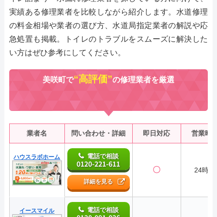
実績ある修理業者を比較しながら紹介します。水道修理
の料金相場や業者の選び方、水道局指定業者の解説や応
急処置も掲載。トイレのトラブルをスムーズに解決した
い方はぜひ参考にしてください。
“高評価”
美咲町で
の修理業者を厳選
業者名
問い合わせ・詳細
即日対応
営業時
電話で相談
ハウスラボホーム
0120-221-611
〇
24時間
詳細を見る
電話で相談
イースマイル