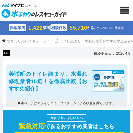
1,422
55,710
掲載業者
業者
相談件数
件以上
※2026年8月時点
水まわりのレスキューガイド
トイレ詰まり・水漏れ修理おすすめ水道業者
PR
最終更新日： 2026.4.8
美咲町のトイレ詰まり、水漏れ
修理業者15選！を徹底比較【お
すすめ紹介】
◆本ページはアフィリエイトプログラムによる収益を得ています。
緊急対応
できるおすすめ業者はこちら