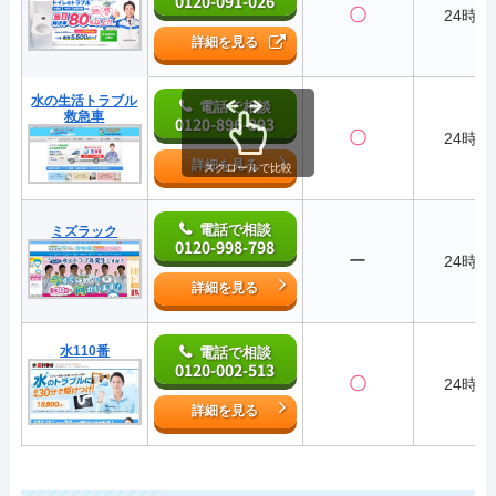
0120-091-026
〇
24時間
詳細を見る
水の生活トラブル
電話で相談
救急車
0120-896-893
〇
24時間
詳細を見る
スクロールで比較
電話で相談
ミズラック
0120-998-798
ー
24時間
詳細を見る
水110番
電話で相談
0120-002-513
〇
24時間
詳細を見る