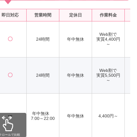
即日対応
営業時間
定休日
作業料金
水
Web割で
〇
24時間
年中無休
実質4,400円
～
Web割で
〇
24時間
年中無休
実質5,500円
～
年中無休
ー
年中無休
4,400円～
7:00～22:00
クロールで比較