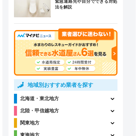
緊急連絡先や自分でできる対処
法を解説
道局指定
クチコミ
〇
ー
4.1
〇
（198件）
地域別おすすめ業者を探す
北海道・東北地方
北陸・甲信越地方
〇
ー
関東地方
東海地方