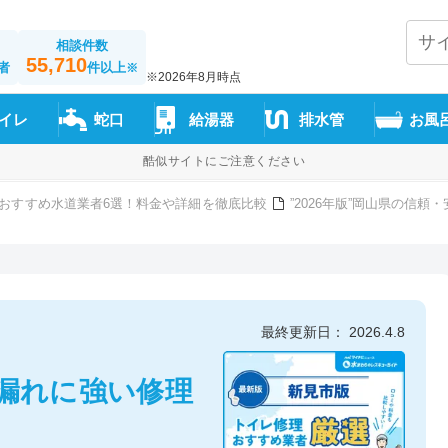
相談件数
55,710
者
件以上
※
※2026年8月時点
イレ
蛇口
給湯器
排水管
お風
酷似サイトにご注意ください
おすすめ水道業者6選！料金や詳細を徹底比較
”2026年版”岡山県の信
最終更新日： 2026.4.8
漏れに強い修理