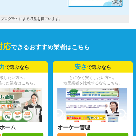
トプログラムによる収益を得ています。
対応
できるおすすめ業者はこちら
力
安さ
で選ぶなら
で選ぶなら
談したい方へ。
とにかく安くしたい方へ。
整った業者はこちら。
地元業者を比較するならこちら。
ホーム
オーケー管理