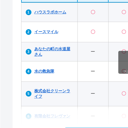
ハウスラボホーム
〇
〇
イースマイル
〇
〇
あなたの町の水道屋
ー
〇
さん
水の救急隊
ー
〇
ス
株式会社クリーンラ
ー
〇
イフ
有限会社フレヴァン
ー
〇