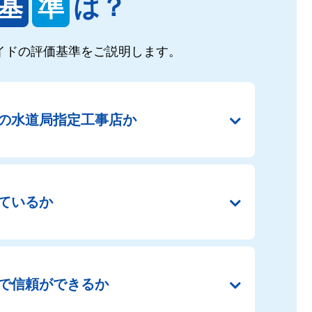
基
準
は？
イドの
評価基準をご説明します。
の
水道局指定工事店か
ているか
で
信頼ができるか