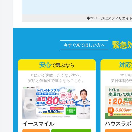
◆本ページはアフィリエイ
緊急
安心
対応
で選ぶなら
とにかく失敗したくない方へ。
すぐ相
実績と信頼性で選ぶならこちら。
受付体制が
イースマイル
ハウスラボ