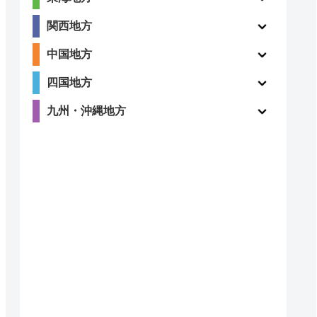
関西地方
4.4
〇
中国地方
（99件）
四国地方
九州・沖縄地方
4.8
〇
（410件）