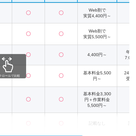
Web割で
〇
〇
2
実質4,400円～
Web割で
〇
〇
2
実質5,500円～
年
〇
〇
4,400円～
7:00
基本料金5,500
24時
〇
〇
クロールで比較
円～
受付
基本料金3,300
〇
〇
円＋作業料金
2
5,500円～
〇
〇
記載なし
記