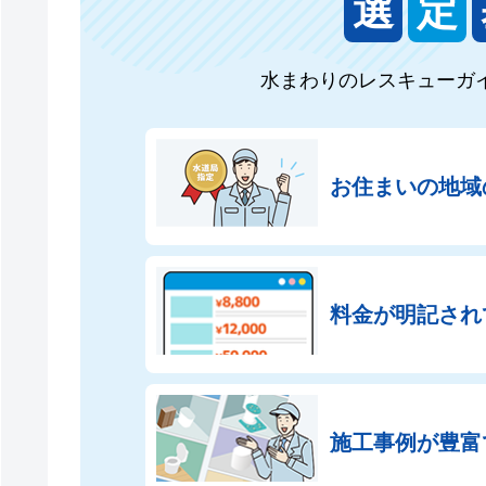
選
定
水まわりのレスキューガ
お住まいの地域
料金が明記され
施工事例が豊富