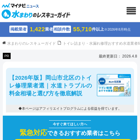
1,422
55,710
掲載業者
業者
相談件数
件以上
※2026年8月時点
水まわりのレスキューガイド
トイレ詰まり・水漏れ修理おすすめ水道業者
PR
最終更新日： 2026.4.8
【2026年版】岡山市北区のトイ
レ修理業者選｜水道トラブルの
料金相場と選び方を徹底解説
◆本ページはアフィリエイトプログラムによる収益を得ています。
緊急対応
できるおすすめ業者はこちら