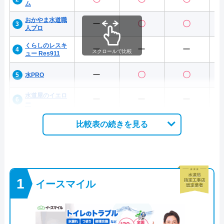
ム
おかやま水道職
ー
〇
〇
人プロ
くらしのレスキ
ー
ー
ー
スクロールで比較
ュー Res911
ー
〇
〇
水PRO
水道屋のイエロ
ー
ー
ー
ー
比較表の続きを見る
イースマイル