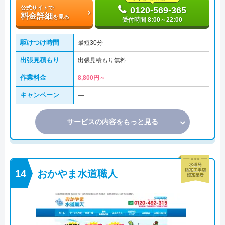
公式サイトで
0120-569-365
料金詳細
を見る
受付時間 8:00～22:00
駆けつけ時間
最短30分
出張見積もり
出張見積もり無料
作業料金
8,800円～
キャンペーン
―
サービスの内容をもっと見る
おかやま水道職人