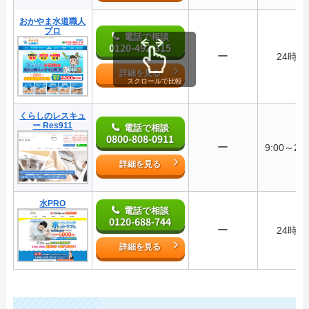
おかやま水道職人
プロ
電話で相談
0120-492-315
ー
24時間
詳細を見る
スクロールで比較
くらしのレスキュ
ー Res911
電話で相談
0800-808-0911
ー
9:00～28:
詳細を見る
水PRO
電話で相談
0120-688-744
ー
24時間
詳細を見る