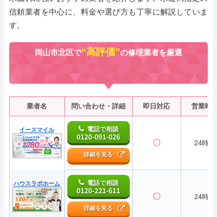
信頼業者を中心に、料金や選び方も丁寧に解説していま
す。
“高評価”
岡山市北区で
の修理業者を厳選
業者名
問い合わせ・詳細
即日対応
営業時
電話で相談
イースマイル
0120-091-026
〇
24時間
詳細を見る
電話で相談
ハウスラボホーム
0120-221-611
〇
24時間
詳細を見る