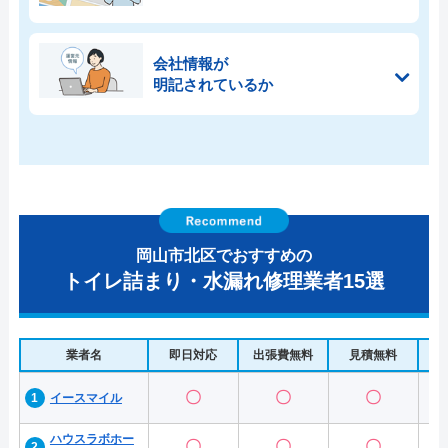
会社情報が
明記されているか
岡山市北区でおすすめの
トイレ詰まり・水漏れ修理業者15選
業者名
即日対応
出張費無料
見積無料
水
〇
〇
〇
イースマイル
ハウスラボホー
〇
〇
〇