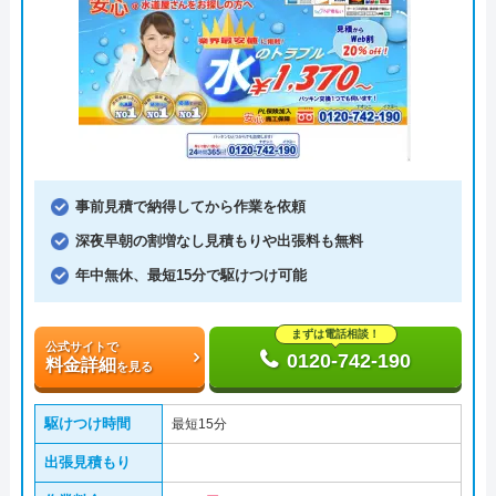
事前見積で納得してから作業を依頼
深夜早朝の割増なし見積もりや出張料も無料
年中無休、最短15分で駆けつけ可能
まずは電話相談！
公式サイトで
0120-742-190
料金詳細
を見る
駆けつけ時間
最短15分
出張見積もり