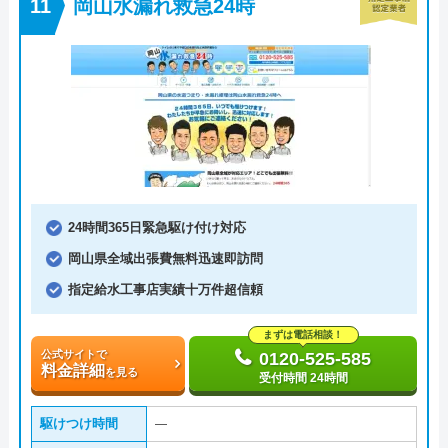
岡山水漏れ救急24時
24時間365日緊急駆け付け対応
岡山県全域出張費無料迅速即訪問
指定給水工事店実績十万件超信頼
まずは電話相談！
公式サイトで
0120-525-585
料金詳細
を見る
受付時間 24時間
駆けつけ時間
―