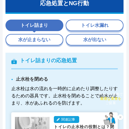
応急処置とNG行動
トイレ詰まり
トイレ水漏れ
水が止まらない
水が出ない
トイレ詰まりの応急処置
止水栓を閉める
止水栓は水の流れを一時的に止めたり調整したりす
るための器具です。止水栓を閉めることで給水が止
チャット診断で
最適な業者を
まり、水があふれるのを防げます。
ご提案
×
関連記事
トイレの止水栓の役割とは？閉