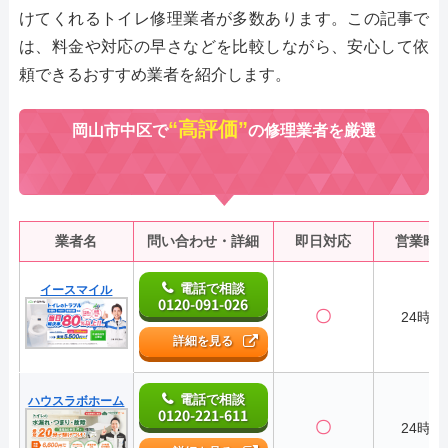
けてくれるトイレ修理業者が多数あります。この記事で
は、料金や対応の早さなどを比較しながら、安心して依
頼できるおすすめ業者を紹介します。
“高評価”
岡山市中区で
の修理業者を厳選
業者名
問い合わせ・詳細
即日対応
営業時
電話で相談
イースマイル
0120-091-026
〇
24時間
詳細を見る
電話で相談
ハウスラボホーム
0120-221-611
〇
24時間