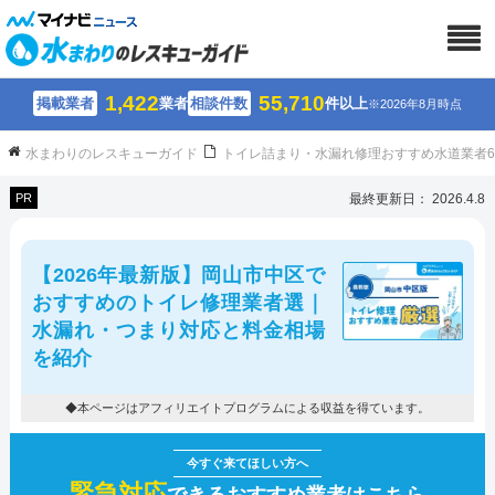
1,422
55,710
掲載業者
業者
相談件数
件以上
※2026年8月時点
水まわりのレスキューガイド
トイレ詰まり・水漏れ修理おすすめ水道業者
PR
最終更新日： 2026.4.8
【2026年最新版】岡山市中区で
おすすめのトイレ修理業者選｜
水漏れ・つまり対応と料金相場
を紹介
◆本ページはアフィリエイトプログラムによる収益を得ています。
緊急対応
できるおすすめ業者はこちら