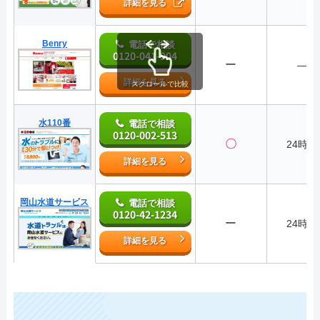
詳細を見る
Benry
電話で相談
0120-041-904
ー
―
詳細を見る
スクロールで比較
水110番
電話で相談
0120-002-513
〇
24時間
詳細を見る
岡山水道サービス
電話で相談
0120-42-1234
ー
24時間
詳細を見る