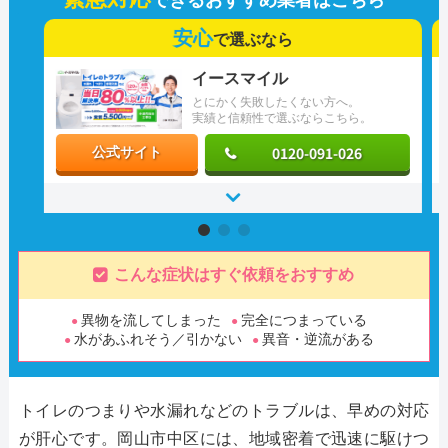
安心
で選ぶなら
イースマイル
とにかく失敗したくない方へ。
実績と信頼性で選ぶならこちら。
0120-091-026
公式サイト
こんな症状はすぐ依頼をおすすめ
異物を流してしまった
完全につまっている
水があふれそう／引かない
異音・逆流がある
トイレのつまりや水漏れなどのトラブルは、早めの対応
が肝心です。岡山市中区には、地域密着で迅速に駆けつ