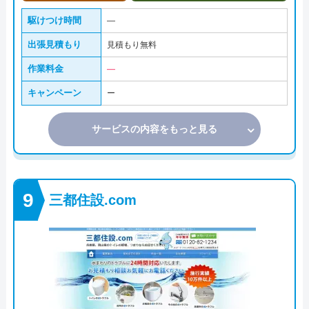
駆けつけ時間
―
出張見積もり
見積もり無料
作業料金
―
キャンペーン
ー
サービスの内容をもっと見る
三都住設.com