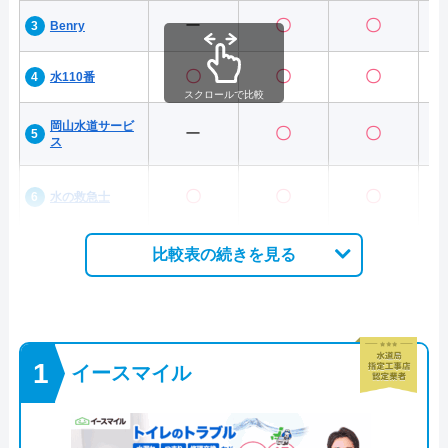
ー
〇
〇
Benry
〇
〇
〇
水110番
スクロールで比較
岡山水道サービ
ー
〇
〇
ス
〇
〇
〇
水の救急士
比較表の続きを見る
イースマイル