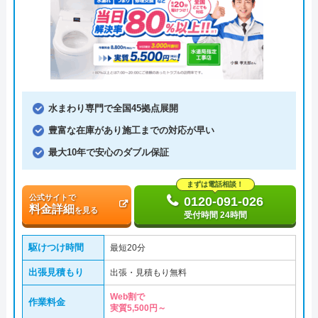
水まわり専門で全国45拠点展開
豊富な在庫があり施工までの対応が早い
最大10年で安心のダブル保証
まずは電話相談！
公式サイトで
0120-091-026
料金詳細
を見る
受付時間 24時間
駆けつけ時間
最短20分
出張見積もり
出張・見積もり無料
Web割で
作業料金
実質5,500円～