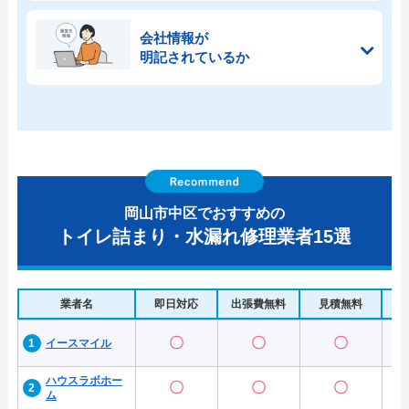
会社情報が
明記されているか
岡山市中区でおすすめの
トイレ詰まり・水漏れ修理業者15選
業者名
即日対応
出張費無料
見積無料
水
〇
〇
〇
イースマイル
ハウスラボホー
〇
〇
〇
ム