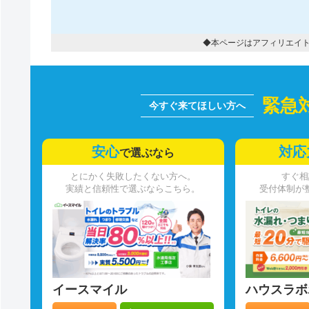
◆本ページはアフィリエイ
緊急
安心
対応
で選ぶなら
とにかく失敗したくない方へ。
すぐ相
実績と信頼性で選ぶならこちら。
受付体制が
イースマイル
ハウスラボ