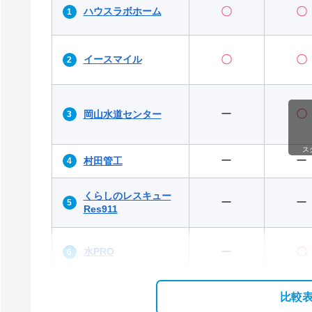
ハウスラボホーム
〇
〇
イースマイル
〇
〇
ー
〇
岡山水道センター
ス
ー
ー
村田管工
くらしのレスキュー
ー
ー
Res911
水PRO
ー
〇
比較