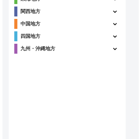
関西地方
ー
ー
中国地方
四国地方
九州・沖縄地方
5
ー
（2件）