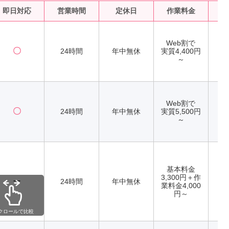
即日対応
営業時間
定休日
作業料金
水
Web割で
〇
24時間
年中無休
実質4,400円
～
Web割で
〇
24時間
年中無休
実質5,500円
～
基本料金
3,300円＋作
ー
24時間
年中無休
業料金4,000
円～
クロールで比較