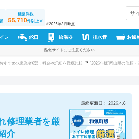
相談件数
55,710
者
件以上
※
※2026年8月時点
イレ
蛇口
給湯器
排水管
お風
酷似サイトにご注意ください
おすすめ水道業者6選！料金や詳細を徹底比較
”2026年版”岡山県の信
最終更新日： 2026.4.8
れ修理業者を厳
紹介