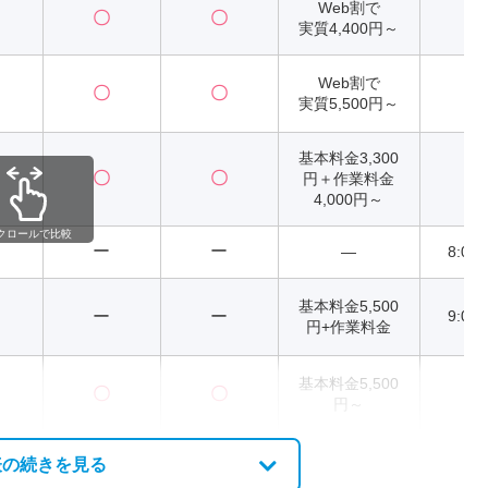
Web割で
〇
〇
2
実質4,400円～
Web割で
〇
〇
2
実質5,500円～
基本料金3,300
〇
〇
円＋作業料金
2
4,000円～
クロールで比較
ー
ー
―
8:00
基本料金5,500
ー
ー
9:00
円+作業料金
基本料金5,500
〇
〇
2
円～
表の続きを見る