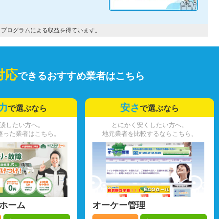
トプログラムによる収益を得ています。
対応
できるおすすめ業者はこちら
力
安さ
で選ぶなら
で選ぶなら
談したい方へ。
とにかく安くしたい方へ。
整った業者はこちら。
地元業者を比較するならこちら。
ホーム
オーケー管理