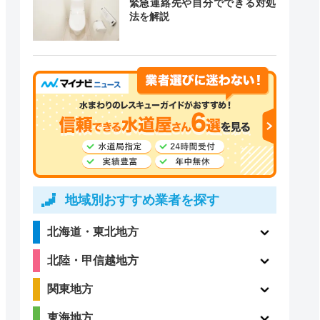
緊急連絡先や自分でできる対処
道局指定
クチコミ
法を解説
〇
ー
4.1
〇
（198件）
地域別おすすめ業者を探す
北海道・東北地方
4.8
〇
北陸・甲信越地方
（33件）
関東地方
東海地方