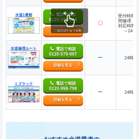
電話で相談
水道1番館
受付時間2
0120-191-084
間修理・
〇
対応時間7:
～24:0
詳細を見る
スクロールで比較
水道修理ルート
電話で相談
0120-579-007
ー
24時間
詳細を見る
電話で相談
ミズラック
0120-998-798
ー
24時間
詳細を見る