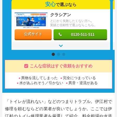
安心
で選ぶなら
クラシアン
とにかく失敗したくない方へ。
実績と信頼性で選ぶならこちら。
0120-511-511
公式サイト
こんな症状はすぐ依頼をおすすめ
異物を流してしまった
完全につまっている
水があふれそう／引かない
異音・逆流がある
「トイレが流れない」などのつまりトラブル。伊江村で
修理を頼むならどの業者が良いでしょうか。ここでは伊
江村のトイレ修理業者を厳選して紹介。料金相場や水道