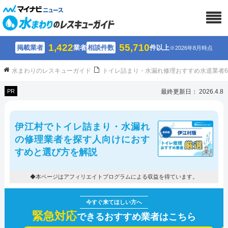
1,422
55,710
掲載業者
業者
相談件数
件以上
※2026年8月時点
水まわりのレスキューガイド
トイレ詰まり・水漏れ修理おすすめ水道業者
PR
最終更新日： 2026.4.8
伊江村でトイレ詰まり・水漏れ
の修理業者を探す人向けにおす
すめと選び方を解説
◆本ページはアフィリエイトプログラムによる収益を得ています。
緊急対応
できるおすすめ業者はこちら