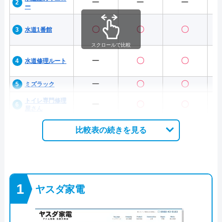
ー
ー
ー
ー
〇
〇
〇
水道1番館
スクロールで比較
ー
〇
〇
水道修理ルート
ー
〇
〇
ミズラック
トイレ専門修理
ー
〇
〇
屋さん
比較表の続きを見る
ヤスダ家電