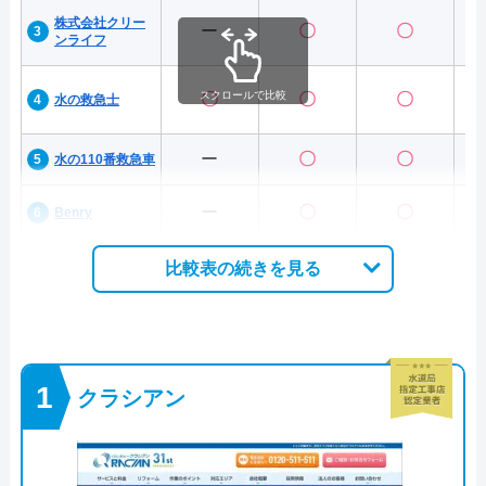
株式会社クリー
ー
〇
〇
ンライフ
スクロールで比較
〇
〇
〇
水の救急士
ー
〇
〇
水の110番救急車
ー
〇
〇
Benry
比較表の続きを見る
クラシアン