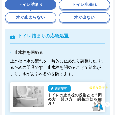
トイレ詰まり
トイレ水漏れ
水が止まらない
水が出ない
トイレ詰まりの応急処置
止水栓を閉める
止水栓は水の流れを一時的に止めたり調整したりす
るための器具です。止水栓を閉めることで給水が止
まり、水があふれるのを防げます。
チャット診断で
関連記事
最適な業者を
ご提案
トイレの止水栓の役割とは？閉
め方・開け方・調整方法を紹
介！
×