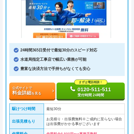
24時間365日受付で最短30分のスピード対応
水道局指定工事店で幅広い業務が可能
豊富な決済方法で手持ちがなくても安心
まずは電話相談！
公式サイトで
0120-511-511
料金詳細
を見る
受付時間 24時間
駆けつけ時間
最短30分
お見積り・出張費無料※ご成約に至らない場合
出張見積もり
は出張費がかかる事がございます
作業料金