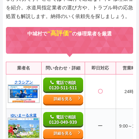
を紹介。水道局指定業者の選び方や、トラブル時の応急
処置も解説します。納得のいく依頼先を探しましょう。
“高評価”
中城村で
の修理業者を厳選
業者名
問い合わせ・詳細
即日対応
営業時
クラシアン
電話で相談
0120-511-511
〇
24時間
詳細を見る
ゆいまーる水道
電話で相談
0120-049-939
ー
9:00～18:
詳細を見る