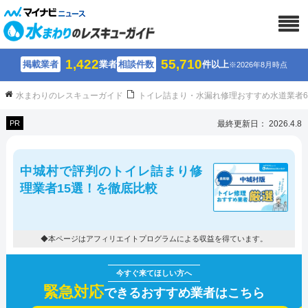
1,422
55,710
掲載業者
業者
相談件数
件以上
※2026年8月時点
水まわりのレスキューガイド
トイレ詰まり・水漏れ修理おすすめ水道業者
PR
最終更新日： 2026.4.8
中城村で評判のトイレ詰まり修
理業者15選！を徹底比較
◆本ページはアフィリエイトプログラムによる収益を得ています。
緊急対応
できるおすすめ業者はこちら