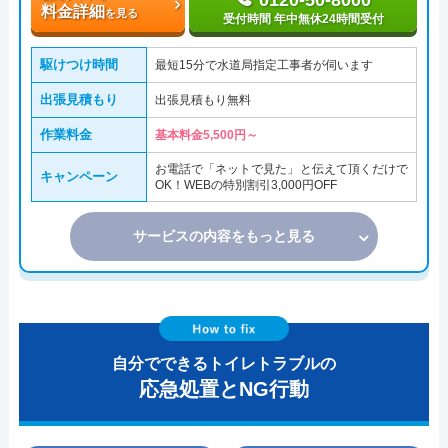
0120-50-8000
料金詳細
を見る
受付時間 年中無休24時間受付
駆けつけ時間
最短15分で水道局指定工事者が伺います
出張見積もり
出張見積もり無料
作業料金
基本料金5,500円～
お電話で「ネットで見た」と伝えて頂くだけで
キャンペーン
OK！WEBの特別割引3,000円OFF
サービスの内容をもっと見る
自分でできるトイレトラブルの
応急処置とNG行動