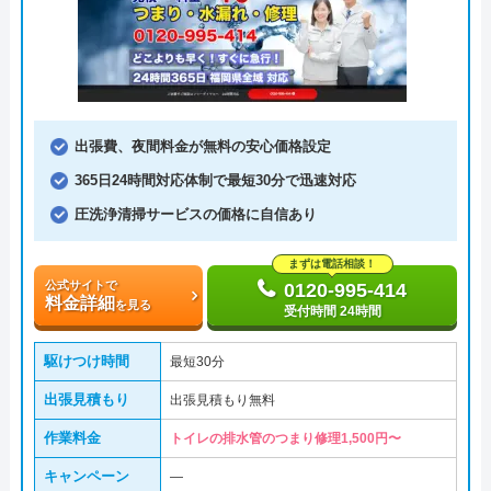
出張費、夜間料金が無料の安心価格設定
365日24時間対応体制で最短30分で迅速対応
圧洗浄清掃サービスの価格に自信あり
まずは電話相談！
公式サイトで
0120-995-414
料金詳細
を見る
受付時間 24時間
駆けつけ時間
最短30分
出張見積もり
出張見積もり無料
作業料金
トイレの排水管のつまり修理1,500円〜
キャンペーン
―