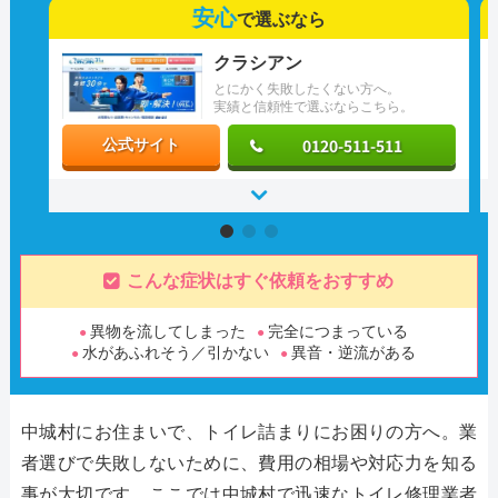
安心
で選ぶなら
クラシアン
とにかく失敗したくない方へ。
実績と信頼性で選ぶならこちら。
0120-511-511
公式サイト
こんな症状はすぐ依頼をおすすめ
異物を流してしまった
完全につまっている
水があふれそう／引かない
異音・逆流がある
中城村にお住まいで、トイレ詰まりにお困りの方へ。業
者選びで失敗しないために、費用の相場や対応力を知る
事が大切です。ここでは中城村で迅速なトイレ修理業者