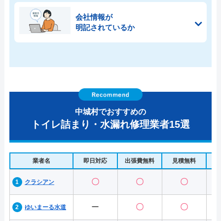
会社情報が
明記されているか
中城村でおすすめの
トイレ詰まり・水漏れ修理業者15選
業者名
即日対応
出張費無料
見積無料
水
〇
〇
〇
クラシアン
ー
〇
〇
ゆいまーる水道