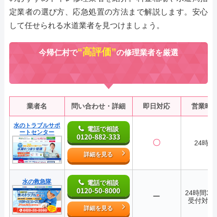
定業者の選び方、応急処置の方法まで解説します。安心
して任せられる水道業者を見つけましょう。
“高評価”
今帰仁村で
の修理業者を厳選
業者名
問い合わせ・詳細
即日対応
営業時
水のトラブルサポ
電話で相談
ートセンター
0120-882-333
〇
24時間
詳細を見る
水の救急隊
電話で相談
0120-50-8000
24時間36
ー
受付対応
詳細を見る