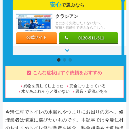
安心
で選ぶなら
クラシアン
とにかく失敗したくない方へ。
実績と信頼性で選ぶならこちら。
0120-511-511
公式サイト
こんな症状はすぐ依頼をおすすめ
異物を流してしまった
完全につまっている
水があふれそう／引かない
異音・逆流がある
今帰仁村でトイレの水漏れやつまりにお困りの方へ。修
理業者は慎重に選びたいものです。本記事では今帰仁村
のおすすめトイレ修理業者を紹介。料金相場や水道局指