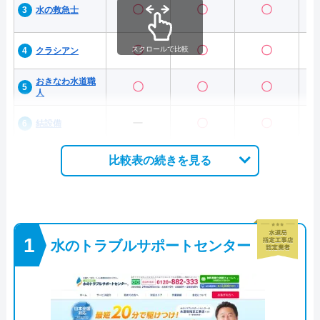
〇
〇
〇
水の救急士
〇
〇
〇
スクロールで比較
クラシアン
おきなわ水道職
〇
〇
〇
人
ー
〇
〇
結設備
比較表の続きを見る
水のトラブルサポートセンター