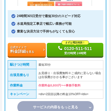
24時間365日受付で最短30分のスピード対応
水道局指定工事店で幅広い業務が可能
豊富な決済方法で手持ちがなくても安心
まずは電話相談！
公式サイトで
0120-511-511
料金詳細
を見る
受付時間 24時間
駆けつけ時間
最短30分
お見積り・出張費無料※ご成約に至らない場合
出張見積もり
は出張費がかかる事がございます
作業料金
作業料金8,800円〜+事務手数料
キャンペーン
<div>2回目以降の料金10%OFF</div>
サービスの内容をもっと見る