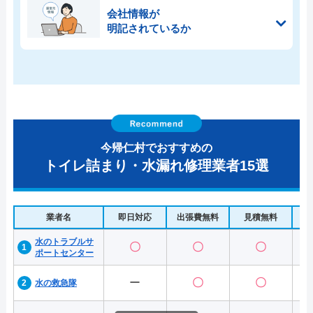
会社情報が
明記されているか
今帰仁村でおすすめの
トイレ詰まり・水漏れ修理業者15選
業者名
即日対応
出張費無料
見積無料
水
水のトラブルサ
〇
〇
〇
ポートセンター
ー
〇
〇
水の救急隊