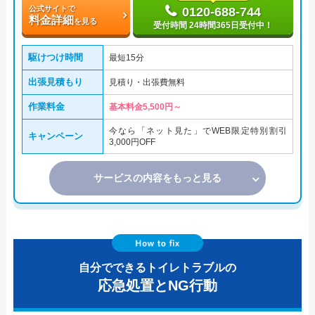
公式サイトで
0120-688-744
料金詳細
を見る
受付時間 24時間365日受付中！
駆けつけ時間
最短15分
出張見積もり
見積り・出張費無料
作業料金
基本料金5,500円～
今なら「ネット見た」でWEB限定特別割引
キャンペーン
3,000円OFF
サービスの内容をもっと見る
自分でできるトイレトラブルの
応急処置とNG行動