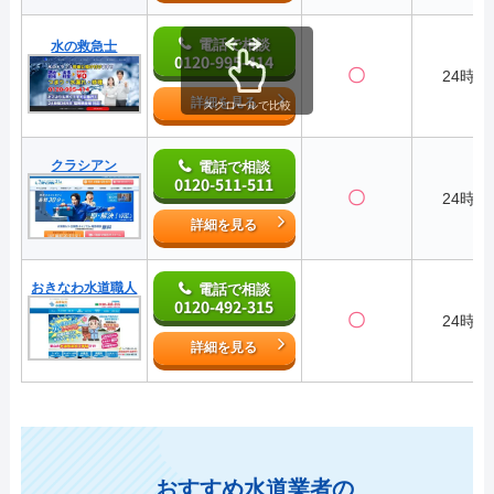
電話で相談
水の救急士
0120-995-414
〇
24時間
詳細を見る
スクロールで比較
クラシアン
電話で相談
0120-511-511
〇
24時間
詳細を見る
おきなわ水道職人
電話で相談
0120-492-315
〇
24時間
詳細を見る
おすすめ水道業者の