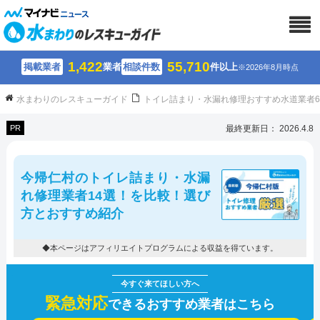
1,422
55,710
掲載業者
業者
相談件数
件以上
※2026年8月時点
水まわりのレスキューガイド
トイレ詰まり・水漏れ修理おすすめ水道業者
PR
最終更新日： 2026.4.8
今帰仁村のトイレ詰まり・水漏
れ修理業者14選！を比較！選び
方とおすすめ紹介
◆本ページはアフィリエイトプログラムによる収益を得ています。
緊急対応
できるおすすめ業者はこちら