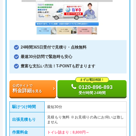
24時間365日受付で見積り・点検無料
最速30分訪問で緊急時も安心
豊富な支払い方法！T-POINTも貯まります
まずは電話相談！
公式サイトで
0120-896-893
料金詳細
を見る
受付時間 24時間
駆けつけ時間
最短30分
見積もり無料 ※お見積りの為にお伺いは致し
出張見積もり
ません
作業料金
トイレ詰まり：8,800円～