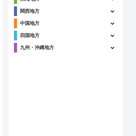
関西地方
5
中国地方
ー
（2件）
四国地方
九州・沖縄地方
4.8
〇
（6件）