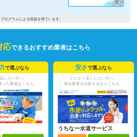
トプログラムによる収益を得ています。
対応
できるおすすめ業者はこちら
力
安さ
で選ぶなら
で選ぶなら
談したい方へ。
とにかく安くしたい方へ。
整った業者はこちら。
地元業者を比較するならこちら。
うちなー水道サービス