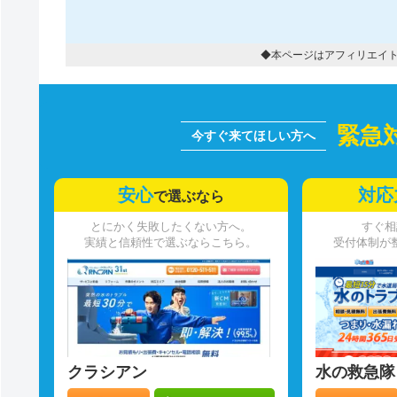
◆本ページはアフィリエイ
緊急
安心
対応
で選ぶなら
とにかく失敗したくない方へ。
すぐ相
実績と信頼性で選ぶならこちら。
受付体制が
クラシアン
水の救急隊