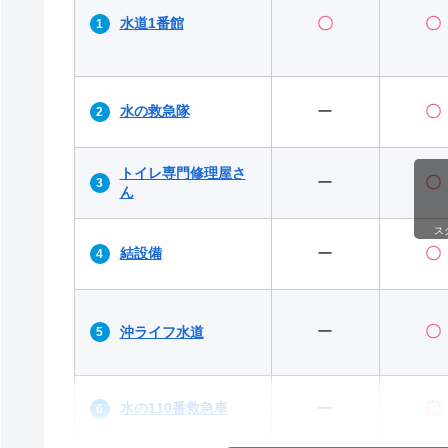
水道1番館
〇
〇
水の救急隊
ー
〇
トイレ専門修理屋さ
ー
〇
ん
ス
結設備
ー
〇
ー
〇
沖ライフ水道
水の110番救急車
ー
〇