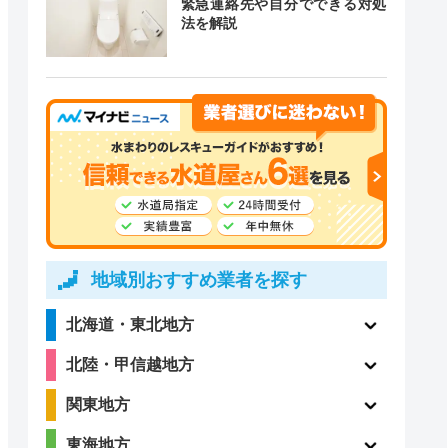
緊急連絡先や自分でできる対処
道局指定
クチコミ
法を解説
ー
ー
4.4
〇
（99件）
地域別おすすめ業者を探す
北海道・東北地方
3.5
北陸・甲信越地方
〇
（13件）
関東地方
東海地方