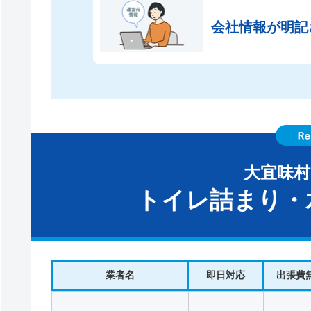
会社情報が
明記
大宜味
トイレ詰まり・
業者名
即日対応
出張費