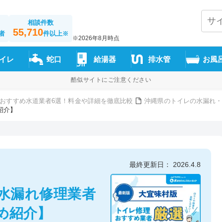
相談件数
55,710
者
件以上
※
※2026年8月時点
イレ
蛇口
給湯器
排水管
お風
酷似サイトにご注意ください
おすすめ水道業者6選！料金や詳細を徹底比較
沖縄県のトイレの水漏れ・
紹介】
最終更新日： 2026.4.8
水漏れ修理業者
め紹介】