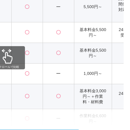
間修
〇
ー
5,500円～
対応時
～2
基本料金5,500
24時
〇
〇
円～
受付
基本料金5,500
〇
〇
2
円～
クロールで比較
〇
ー
1,000円～
2
基本料金3,000
24時
〇
〇
円～＋作業
料・材料費
作業料金6,600
〇
ー
2
円～