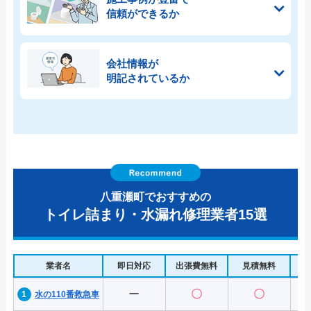
信頼ができるか
会社情報が
明記されているか
八重瀬町でおすすめの
トイレ詰まり・水漏れ修理業者15選
業者名
即日対応
出張費無料
見積無料
水
ー
〇
〇
水の110番救急車