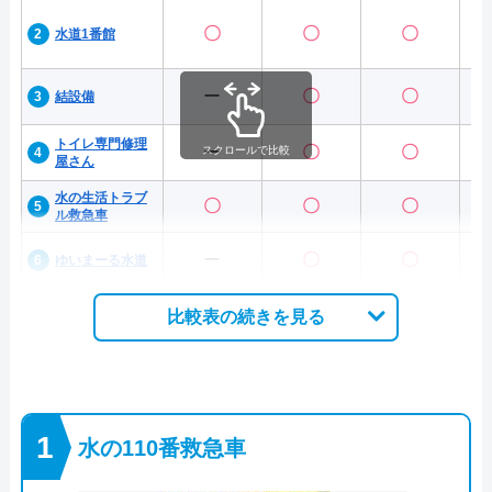
〇
〇
〇
水道1番館
ー
〇
〇
結設備
トイレ専門修理
ー
〇
〇
スクロールで比較
屋さん
水の生活トラブ
〇
〇
〇
ル救急車
ー
〇
〇
ゆいまーる水道
比較表の続きを見る
水の110番救急車