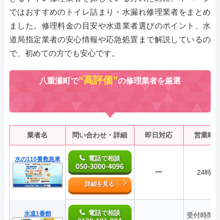
ではおすすめのトイレ詰まり・水漏れ修理業者をまとめ
ました。修理料金の目安や水道業者選びのポイント、水
道局指定業者の安心情報や応急処置まで解説しているの
で、初めての方でも安心です。
“高評価”
八重瀬町で
の修理業者を厳選
業者名
問い合わせ・詳細
即日対応
営業時
電話で相談
水の110番救急車
050-3000-4096
ー
24時間
詳細を見る
電話で相談
水道1番館
受付時間2