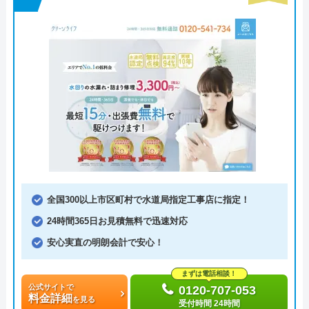
全国300以上市区町村で水道局指定工事店に指定！
24時間365日お見積無料で迅速対応
安心実直の明朗会計で安心！
まずは電話相談！
公式サイトで
0120-707-053
料金詳細
を見る
受付時間 24時間