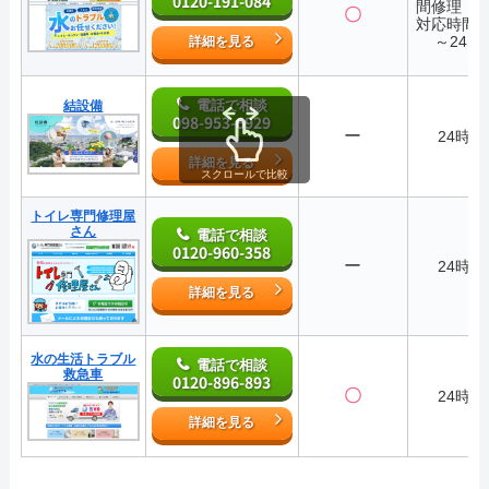
0120-191-084
間修理・
〇
対応時間7:
～24:0
詳細を見る
電話で相談
結設備
098-953-6929
ー
24時間
詳細を見る
スクロールで比較
トイレ専門修理屋
さん
電話で相談
0120-960-358
ー
24時間
詳細を見る
水の生活トラブル
電話で相談
救急車
0120-896-893
〇
24時間
詳細を見る