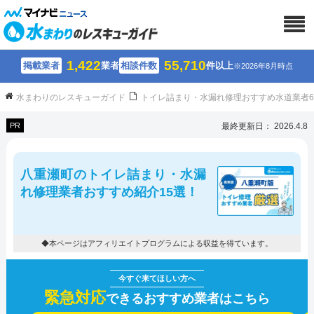
1,422
55,710
掲載業者
業者
相談件数
件以上
※2026年8月時点
水まわりのレスキューガイド
トイレ詰まり・水漏れ修理おすすめ水道業者
PR
最終更新日： 2026.4.8
八重瀬町のトイレ詰まり・水漏
れ修理業者おすすめ紹介15選！
◆本ページはアフィリエイトプログラムによる収益を得ています。
緊急対応
できるおすすめ業者はこちら