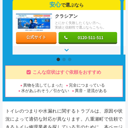
安心
で選ぶなら
クラシアン
とにかく失敗したくない方へ。
実績と信頼性で選ぶならこちら。
0120-511-511
公式サイト
こんな症状はすぐ依頼をおすすめ
異物を流してしまった
完全につまっている
水があふれそう／引かない
異音・逆流がある
トイレのつまりや水漏れに関するトラブルは、原因や状
況によって適切な対応が異なります。八重瀬町で信頼で
きるトイレ修理業者を探している方のために、本ページ