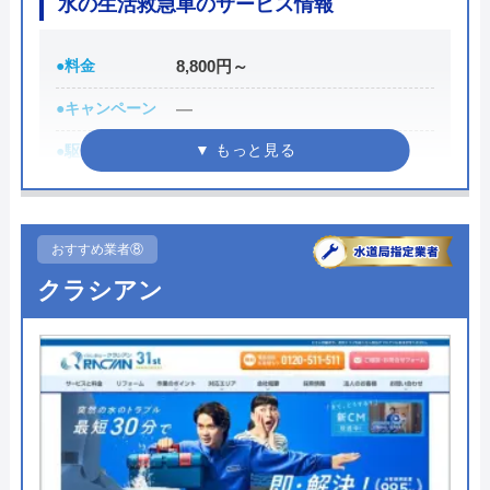
水の生活救急車のサービス情報
運営会社
シェアリングテクノロジー株式会社
●料金
8,800円～
代表者
森吉寛裕
●キャンペーン
―
創業・設立
2006年11月設立
●駆けつけ時間
最短30分
所在地
〒450-6319
●受付時間
8:00-22:00
愛知県名古屋市中村区名駅1-1-1 JPタ
ワー名古屋19F
●定休日
年中無休
おすすめ業者⑧
対応エリア
全国
●出張見積もり
出張見積もり無料
クラシアン
●支払い方法
現金、クレジットカード
水110番のクチコミ on
●累計実績
施工対応数240万件以上
4.2
（
838
件のクチコミ）
●保証・保険
―
※クチコミの内容について
詳細は公式HPでご確認ください