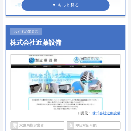
りますので、相談する際は必ず電話で相談し、その
う間に解決。スタッフの方も非常に丁寧で、
●受付時間
24時間
際には必ず「サイトを見た」と伝えましょう。
安心して任せられました。これでまた快適に
●定休日
年中無休
使えます。迅速な対応に心から感謝します！
まずは電話相談！
●累計実績
年間実績10,000件以上
0120-221-611
おすすめ業者④
受付時間 24時間 年中無休
詳細は公式HPでご確認ください
株式会社近藤設備
Googleクチコミを見る
公式サイトを見る
株式会社アクアサービスがおすすめの理由
株式会社アクアサービスは水漏れやつまりなどのト
ハウスラボホームの基本情報
ラブル解消や、蛇口交換などの作業を受付けている
業者です。国内に多数の協力店があるので、現在14
運営会社
株式会社ハウスラボ
都府県からの依頼に対応しています。営業時間は24
代表者
勝島崇裕
時間年中無休なので、緊急のトラブルにもすぐに対
応してもらえます。見積もりは無料で実施している
創業・設立
2024年11月設立
引用元：
株式会社近藤設備
のでお気軽にご連絡ください。また、インターネッ
所在地
〒113-0033
ト割引が適用されると通常5,000円の基本料金が
水道局指定業者
即日対応可能
東京都文京区本郷5-1-11