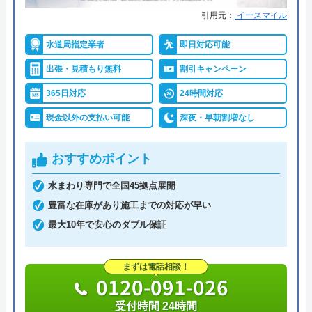
引用元：
イースマイル
水道局指定業者
即日対応可能
出張・見積もり無料
割引キャンペーン
365日対応
24時間対応
現金以外の支払い可能
深夜・早朝割増なし
おすすめポイント
水まわり専門で全国45拠点展開
豊富な在庫があり施工までの対応が早い
最大10年で安心のダブル保証
まずは電話相談！
0120-091-026
受付時間 24時間