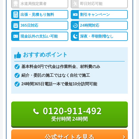
クラシアンのクチコミ on
水道局指定業者
即日対応可能
能な水道業者です。
水道局指定業者だからこその信頼性と高い技術力
3.9
（
105
件のクチコミ）
出張・見積もり無料
割引キャンペーン
で、ホームページ掲載の口コミでも多くの高評価を
※クチコミの内容について
365日対応
24時間対応
集めています。
現金以外の支払い可能
深夜・早朝割増なし
REO
電話・メールにて24時間365日いつでも相談を受け
おすすめポイント
2 か月前
付けており、最寄りの営業所から最短30分で迅速な
駆けつけが可能です。
基本料金0円で代金は作業料金、材料費のみ
相談後はスタッフがトラブル箇所を実際に確認のう
紹介・委託の施工ではなく自社で施工
新築ですが、トイレが詰まり、厚木営業所の
え無料で見積もりが行われ、キャンセルの場合も費
24時間365日電話一本で最短10分訪問可能
方に来ていただきました。｢家中の配管の高
用が発生しません。
圧洗浄が必要｣と言われましたが、高額で出
リーズナブルな基本料金と相まって、技術面だけで
0120-911-492
せませんでした。仕方なく自分でスッポンを
なく費用面においても安心感のある業者です。
使い、つまりを除去しました。高圧洗浄が本
受付時間 24時間
当に必要だったのかは、よく分かりませんで
0120-194-887
した。
公式サイトを見る
受付時間 24時間