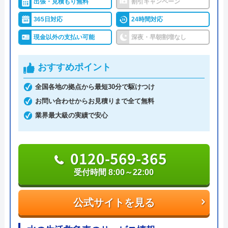
出張・見積もり無料
割引キャンペーン
ブルならなんでも相談できます。
365日対応
24時間対応
現金以外の支払い可能
深夜・早朝割増なし
明朗会計で、見積もり後の追加費用は一切ありませ
んので、悪徳業者によくある高額請求の被害に遭う
おすすめポイント
ことはないでしょう。また、何かあったときに使え
るクーリングオフを採用しているところも安心で
全国各地の拠点から最短30分で駆けつけ
す。見積もり・キャンセル料は無料ですし、相見積
お問い合わせからお見積りまで全て無料
もりをする際にも利用したい業者です。
業界最大級の実績で安心
0120-002-513
0120-569-365
受付時間 24時間
受付時間 8:00～22:00
公式サイトを見る
公式サイトを見る
水110番の基本情報