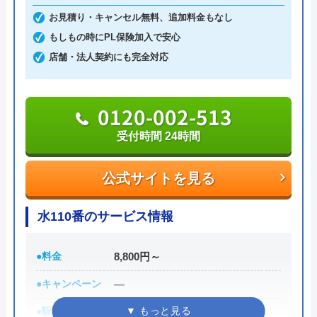
お見積り・キャンセル無料、追加料金もなし
公式サイトを見る
もしもの時にPL保険加入で安心
店舗・法人契約にも完全対応
(株)かじせ総合設備のクチコミ
on
0120-002-513
4.3
（
3
件のクチコミ）
※クチコミの内容について
受付時間 24時間
公式サイトを見る
みなみちはる
5 年前
水110番のサービス情報
●料金
8,800円～
●キャンペーン
―
●駆けつけ時間
最短30分