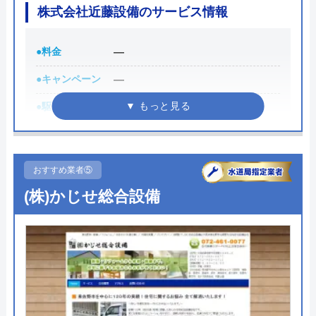
株式会社近藤設備のサービス情報
料金に納得いかず見積もりで、検討させてい
●料金
―
ただくことにしたら 床水浸し＆止水栓は元
あった状態よりも開き、タンクの水を受け止
●キャンペーン
―
める部分が水圧でタプタプになるような状態
●駆けつけ時間
―
で帰られました。 壊して帰らないでくださ
●受付時間
8:00〜20:00
い。
●定休日
―
おすすめ業者⑤
●出張見積もり
―
(株)かじせ総合設備
Googleクチコミを見る
●支払い方法
―
●累計実績
―
●保証・保険
―
詳細は公式HPでご確認ください