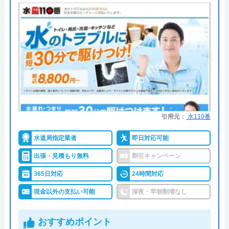
F越!
(株)かじせ総合設備がおすすめの理由
5 年前
(株)かじせ総合設備は、大阪府全域、和歌山県を対
象に水回りのトラブルに対応している住宅総合設備
会社です。和歌山県にお住いの方は自宅も対応エリ
すぐに駆けつけて頂き、丁寧に説明してから
ア内かご確認ください。
工事して貰いました。
水道局指定工事店として登録されているので、技術
力を重視した業者選びをしたい方にもおすすめでき
引用元：
水110番
ます。
水道局指定業者
即日対応可能
無料で見積もりを実施しているので、お気軽にご依
出張・見積もり無料
割引キャンペーン
頼いただけます。
365日対応
24時間対応
Googleクチコミを見る
現金以外の支払い可能
深夜・早朝割増なし
072-461-0077
おすすめポイント