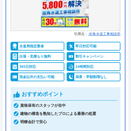
コミ on
●保証・保険
最大5年施工保証あり
4.7
（
224
件のクチコミ）
詳細は公式HPでご確認ください
※クチコミの内容について
関西住宅設備がおすすめの理由
引用元：
街角水道工事相談所
yoshiko
修理料金385円～という驚愕の安さが魅力の地域密
水道局指定業者
即日対応可能
3 か月前
着型の業者です。トイレのつまりや水漏れをはじ
出張・見積もり無料
割引キャンペーン
め、キッチンや洗面所の修理も同じく385円～で、
365日対応
24時間対応
現場の状況に応じて材料費が必要な場合は、追加費
急なお仕事の依頼(お風呂のシャワーヘッド
現金以外の支払い可能
深夜・早朝割増なし
用が発生しますが、比較的安価な料金といえるでし
を自分で交換しようとしたら以前のアダプタ
ょう。
が固くて外れない💦キッチンバサミで挟んで
おすすめポイント
回したら金属のアダプタがギザギザになり手
見積もりや出張費、深夜料金はかからず、正確な料
資格保有のスタッフが在中
の指に金属片が刺さるという悲劇に😭その
金は現地調査後の見積もりで提示されるため、承諾
建物の構造を熟知したプロによる最善の処置
後、東急ハンズで買った3000円近くするウ
してからの作業開始となり安心です。
明瞭会計で安心
ォーターポンププライヤーで回しても無理で