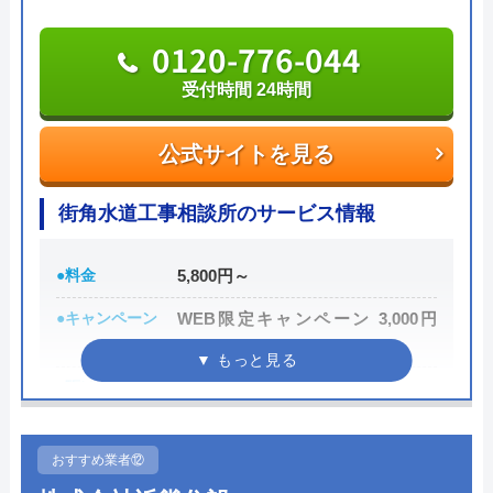
した💦)でも(深夜の電話でお願いして)直ぐに
24時間年中無休体制で昼夜を問わず対応してくれ、
翌日対応してくださったので、とても助かり
駆けつけ時間は最短10分と非常に早く、急を要した
0120-776-044
Googleクチコミを見る
ました。結局、アダプタは外れなかったの
修理のときでも安心して依頼できます。
受付時間 24時間
で、ホースごと交換になりました。お電話で
聞いていた料金より少し高めでしたので、そ
支払いは現金払いと銀行振込に対応しています。依
公式サイトを見る
こだけ星1つ引かせて貰いました。
頼主の都合でキャンセルする場合には割増料金が発
生する場合があるので注意してください。
街角水道工事相談所のサービス情報
0120-911-492
●料金
5,800円～
受付時間 24時間
●キャンペーン
WEB限定キャンペーン 3,000円
OFF
公式サイトを見る
●駆けつけ時間
最短30分
関西住宅設備の基本情報
●受付時間
24時間
おすすめ業者⑫
●定休日
年中無休
運営会社
株式会社関西住宅設備