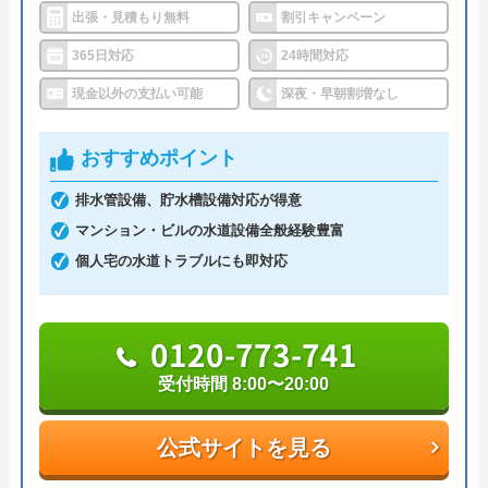
2,000円になるので費用を抑えることができます。
出張・見積もり無料
割引キャンペーン
対応エリア
全国33拠点
365日対応
24時間対応
0120-612-115
対応エリア詳
岸和田市のトイレ水漏れ・つまり修理
現金以外の支払い可能
深夜・早朝割増なし
細
に駆けつけ対応｜水道局指定業者ハウ
スラボホーム
おすすめポイント
公式サイトを見る
排水管設備、貯水槽設備対応が得意
マンション・ビルの水道設備全般経験豊富
株式会社アクアサービスのクチコ
個人宅の水道トラブルにも即対応
ミ on
2.5
（
8
件のクチコミ）
0120-773-741
※クチコミの内容について
受付時間 8:00〜20:00
noren
公式サイトを見る
9 か月前