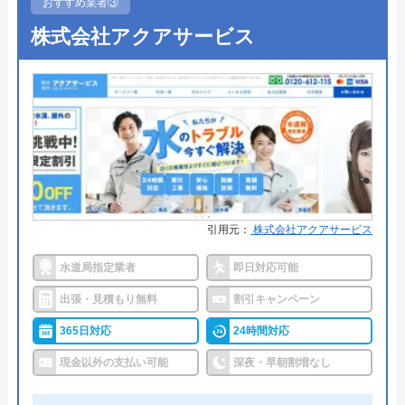
0120-091-026
●受付時間
24時間
おすすめ業者③
受付時間 24時間
株式会社アクアサービス
●定休日
年中無休
●出張見積もり
出張・見積もり無料
公式サイトを見る
●支払い方法
現金、クレジットカード、コンビ
ニ後払い、QRコード決済
イースマイルの基本情報
●累計実績
提携先は大手企業との法人契約多
運営会社
株式会社イースマイル
数
代表者
島村禮孝
●保証・保険
商品保証最長10年・施工保証最長5
引用元：
株式会社アクアサービス
年
創業・設立
1992年6月1日創立
水道局指定業者
即日対応可能
詳細は公式HPでご確認ください
所在地
〒542-0066
出張・見積もり無料
割引キャンペーン
大阪府大阪市中央区瓦屋町3丁目7-3 イ
ハウスラボホームがおすすめの理由
365日対応
24時間対応
ースマイルビル
現金以外の支払い可能
深夜・早朝割増なし
ハウスラボホームは全国各地に拠点を構えている水
対応エリア
39都道府県
道修理業者です。トイレ、キッチン、浴室などの水