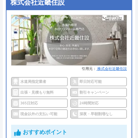
株式会社近畿住設
●出張見積もり
出張・見積無料
代表者
桑原亮
●支払い方法
現金・銀行振込・クレジットカー
創業・設立
平成18年4月設立
ド・コンビニ払い
所在地
〒653-0024
●累計実績
―
兵庫県神戸市長田区浜添通2-1-2-1
●保証・保険
PL保険加入
対応エリア
大阪府、兵庫県
詳細は公式HPでご確認ください
引用元：
株式会社近畿住設
街角水道工事相談所がおすすめの理由
水道局指定業者
即日対応可能
街角水道工事相談所は全国に対応しているトイレ修
出張・見積もり無料
割引キャンペーン
理業者です。給水装置工事主任技術者の資格を保有
365日対応
24時間対応
したスタッフが最短30分で駆けつけてくれ、しっか
現金以外の支払い可能
深夜・早朝割増なし
りと修理を行なってくれます。
明瞭会計であるため、工事前の見積もり金額から増
おすすめポイント
えることはありません。ちなみに簡単な水漏れ等は