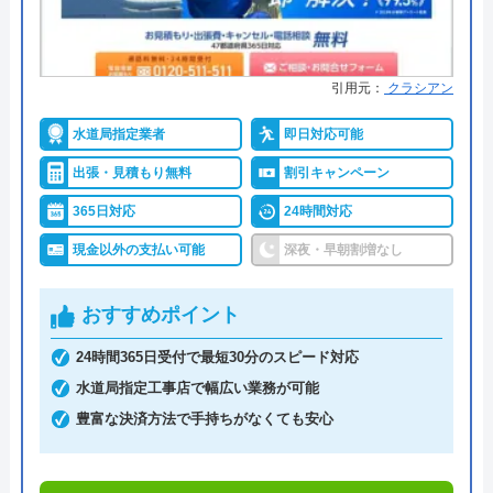
マイ箸毎日外食ボーイ
水の生活救急車がおすすめの理由
2 か月前
拠点数2270店舗と日本全国に拠点を構え、年中無休
引用元：
クラシアン
で対応をしています。日中はコールセンターにて問
い合わせ受付をしてくれるので、すぐに相談ができ
水道局指定業者
即日対応可能
元加盟店です。嫌味なことを言ってくる嫌な
水トラブルの不安もすぐに解消できます。
社員の巣窟です。女性社員はまともですが、
出張・見積もり無料
割引キャンペーン
男性社員の対応は最悪です。社員としての給
365日対応
24時間対応
調整作業のみであれば8,800円～と明朗会計。問い合
与の低さと加盟店の会社の利益と、比較され
現金以外の支払い可能
深夜・早朝割増なし
わせから見積もりまですべて無料でできるので、ま
て嫌味を言ってくる始末でした。今でも残存
ずは電話相談をしてみることをおすすめします。
してる加盟店同士も含め陰口言いまくってま
おすすめポイント
す。 お陰様で、他社と連携して自社集客も
日本全国の水トラブルに対応している水の生活救急
安定して早や3年。安定集客万歳です🙌 手数
24時間365日受付で最短30分のスピード対応
車はトイレのみならず洗面所やキッチン、お風呂な
料率で悩む加盟店さん、早く見切りと付ける
水道局指定工事店で幅広い業務が可能
Googleクチコミを見る
どにも対応してくれる水まわりトラブル解決のスペ
ことをお勧めします。協力し合いましょう！
豊富な決済方法で手持ちがなくても安心
シャリストです。
Message待ってます！