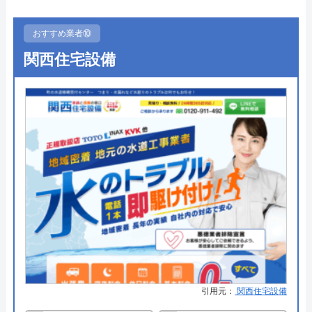
受付時間 24時間
●駆けつけ時間
最短30分で訪問
●受付時間
24時間対応
おすすめ業者⑩
公式サイトを見る
関西住宅設備
●定休日
―
クラシアンの基本情報
●出張見積もり
出張見積もり無料
●支払い方法
―
運営会社
株式会社クラシアン
●累計実績
―
代表者
今田健治
●保証・保険
―
創業・設立
1991年6月21日創業
詳細は公式HPでご確認ください
所在地
〒222-0033
横浜市港北区新横浜3-1-9 アリーナタ
近畿水道サポートセンターがおすすめの理
ワー13階
由
対応エリア
全国
近畿水道サポートセンターは、大阪府・兵庫県・奈
引用元：
関西住宅設備
良県の各エリアで発生した水回りトラブルに対応可