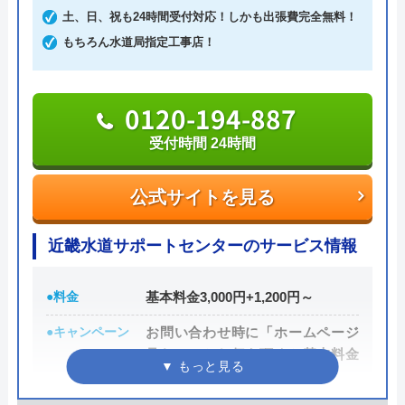
土、日、祝も24時間受付対応！しかも出張費完全無料！
もちろん水道局指定工事店！
作業にかかる金額自体は他の業者とそれほど変わら
ず、残念ながら割引等もありませんが、2回目以降
は10%OFFで修理·交換を行ってくれます。作業内
0120-194-887
容・費用を説明し、承諾のサインをもらってから作
受付時間 24時間
業に入るので安心です。作業料金とは別に事務手数
料として諸経費がかかるので、費用をしっかりと確
公式サイトを見る
認してから承諾のサインをしましょう。
近畿水道サポートセンターのサービス情報
各市区から認可を受けている水道局指定工事店であ
り、研修制度や資格取得支援などによるスタッフの
●料金
基本料金3,000円+1,200円～
技術品質向上にも力をいれているため安心して作業
を任せることができるでしょう。
●キャンペーン
お問い合わせ時に「ホームページ
見た！」とお伝え頂くと基本料金
0120-511-511
3,000円→0円！