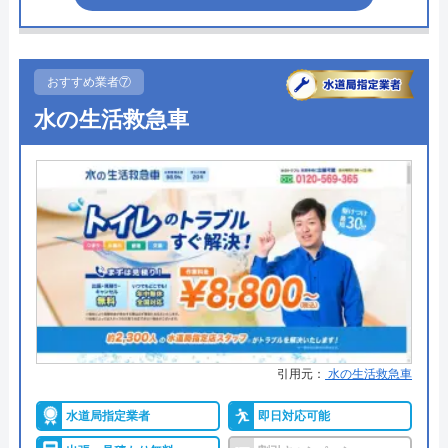
●受付時間
24時間
●定休日
年中無休
おすすめ業者⑦
●出張見積もり
出張見積もり無料
水の生活救急車
●支払い方法
現金、クレジットカード
Googleクチコミを見る
●累計実績
修理実績119万件
●保証・保険
―
詳細は公式HPでご確認ください
水110番がおすすめの理由
水110番を運営しているサイトの累計の問い合わせ
引用元：
水の生活救急車
数が398万件と、非常に多くの人から頼りにされて
水道局指定業者
即日対応可能
いる業者です。水回りに限らず約150品目のお家の
トラブルに対応しておりますので、お住まいのトラ