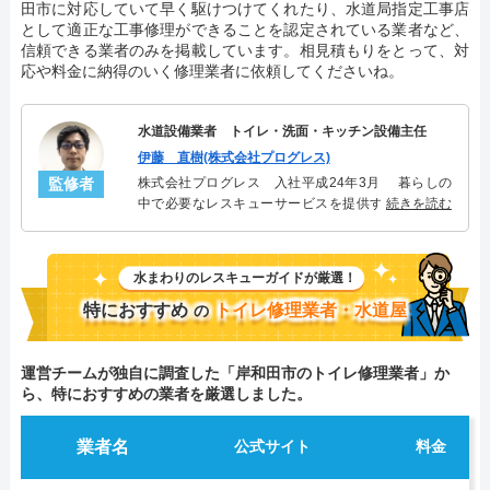
田市に対応していて早く駆けつけてくれたり、水道局指定工事店
として適正な工事修理ができることを認定されている業者など、
信頼できる業者のみを掲載しています。相見積もりをとって、対
応や料金に納得のいく修理業者に依頼してくださいね。
水道設備業者 トイレ・洗面・キッチン設備主任
伊藤 直樹(株式会社プログレス)
監修者
株式会社プログレス 入社平成24年3月 暮らしの
中で必要なレスキューサービスを提供する株式会社
続きを読む
プログレスにてトイレ・洗面・キッチン周りの設備
主任を担当。水回り業務に8年従事し、累計3000件の
トイレ・洗面・キッチン関連のトラブルを解決。多
水まわりのレスキューガイドが厳選！
くのお客様に信頼される「トイレ・洗面・キッチ
ン」のスペシャリスト。
特におすすめ
トイレ修理業者・水道屋
の
運営チームが独自に調査した「岸和田市のトイレ修理業者」か
ら、特におすすめの業者を厳選しました。
業者名
公式サイト
料金