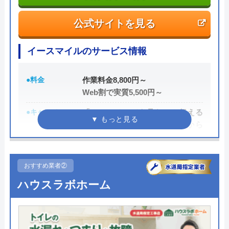
公式サイトを見る
イースマイルのサービス情報
●料金
作業料金8,800円～
Web割で実質5,500円～
●キャンペーン
「ホームページを見た」と伝える
だけで、WEB割で作業料金から
3,000円割引！
●駆けつけ時間
最短20分
おすすめ業者②
●受付時間
24時間
ハウスラボホーム
●定休日
年中無休
●出張見積もり
出張・見積もり無料