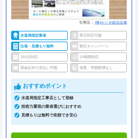
株式会社近藤設備がおすすめの理由
引用元：
(株)かじせ総合設備
株式会社近藤設備は河内長野市や堺市を中心に、大
阪府全域で水回りのトラブルに対応している業者で
水道局指定業者
即日対応可能
す。スピーディーな対応と高品質な施工がモットー
出張・見積もり無料
割引キャンペーン
なので、水回りのトラブルでお困りのときは、迅速
365日対応
24時間対応
に駆けつけてくれます。
現金以外の支払い可能
深夜・早朝割増なし
排水管のつまりには、カメラスコープや高圧洗浄機
を使ったスピーディーな清掃が可能です。下請けを
おすすめポイント
使わず自社施工なので、適正価格で対応してもらえ
水道局指定工事店として登録
ます。
技術力重視の業者選びにおすすめ
見積もりは無料で依頼でき安心
0120-773-741
受付時間 8:00〜20:00