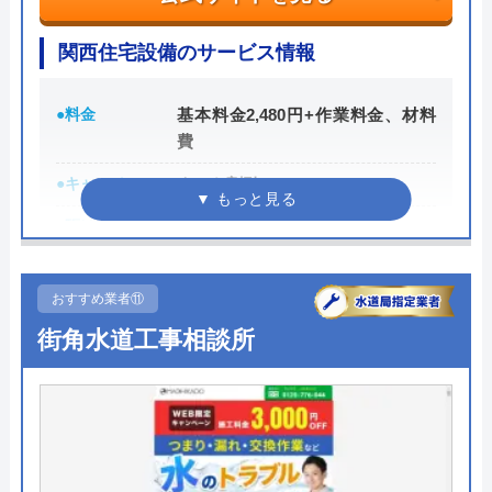
関西住宅設備のサービス情報
公式サイトを見る
Googleクチコミを見る
●料金
基本料金2,480円+作業料金、材料
近畿水道サポートセンターの基本情報
費
運営会社
株式会社アイスイ
●キャンペーン
ネット割引25%OFF
代表者
谷口和宏
●駆けつけ時間
最短10分
創業・設立
2019年
●受付時間
24時間
おすすめ業者⑪
●定休日
年中無休
所在地
〒567-0896
街角水道工事相談所
大阪府茨木市玉水町1番47号の1-21
●出張見積もり
見積もり・出張費無料
対応エリア
大阪府・兵庫県・奈良県の各エリア
●支払い方法
現金支払、クレジットカード、電
子決済、後払い
近畿水道サポートセンターのクチ
●累計実績
累計約10万件