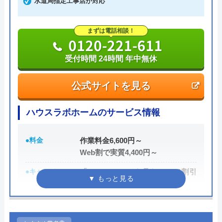
水道局指定工事店が対応
実績も豊富で、スタッフの研修にも力を入れている
まずは電話相談！
ため技術力はもちろん接客もよく、トイレや排水
0120-221-611
管、給湯器や蛇口の修理交換まで水回りのことなら
受付時間 24時間 年中無休
何でも相談できます。
公式サイトを見る
電話で「ホームページを見た」と伝えるだけで3,000
円割引なので、相談する際は電話で相談し、忘れず
ハウスラボホームのサービス情報
に伝えるようにしましょう。
●料金
作業料金6,600円～
ちなみに、依頼せずとも見積もりにはお金はかから
Web割で実質4,400円～
ないので、相見積もりの際は必ず相談しておきたい
●キャンペーン
「ホームページを見た！」で割引
業者の一つです。
2,000円
イースマイルの詳細ページはこちら
●駆けつけ時間
最短20分
まずは電話相談！