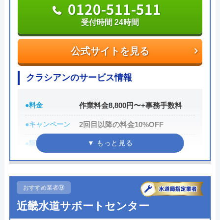
おすすめポイントとしてはこれまでの施工対応実績
0120-511-511
は240万件以上と豊富な実績数があり、また最短5分
受付時間 24時間
で業者を手配してくれて最短30分でスピード駆け付
けしてくれるところです。
公式サイトを見る
また、取扱いメーカーに関しても幅広いため、水ま
クラシアンのサービス情報
わりトラブルで困った際には頼りになる業者でしょ
う。
●料金
作業料金8,800円〜+事務手数料
●キャンペーン
2回目以降の料金10%OFF
もちろん見積もりは無料ですし、出張・キャンセル
についても無料ですので、まずはサイトを覗いてみ
●駆けつけ時間
最短30分
てはいかがでしょうか？
●受付時間
24時間
0120-569-365
●定休日
年中無休
おすすめ業者⑨
受付時間 8:00～22:00
●出張見積もり
お見積り・出張費無料※ご成約に
近畿水道サポートセンター
至らない場合は出張費がかかる事