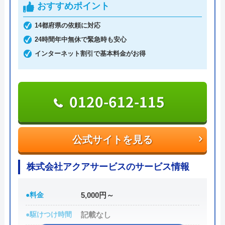
対応エリア詳
岸和田市のトイレ詰まり・水漏れ修理
おすすめポイント
まわりトラブル全般に対応しており、作業料金が
細
は町の水道屋イースマイル｜水道局指
6,600円からとお手頃価格で提供をしています。
14都府県の依頼に対応
定店
24時間年中無休で緊急時も安心
万が一、水まわりに問題が発生した場合は、最短20
インターネット割引で基本料金がお得
イースマイルのクチコミ on
分でお客様の元にスタッフが駆けつけます。出張見
積もりキャンセルは0円、深夜早朝でも割増料金は
4.1
（
198
件のクチコミ）
一切ありません。業務や知識の習得のために厳しい
0120-612-115
※クチコミの内容について
自社研修を実施しているため、技術には問題ないよ
うです。
りえP
公式サイトを見る
トラブルの原因や作業例などが分かりやすく記載さ
2 か月前
れており、依頼の際も安心できますね。候補のひと
株式会社アクアサービスのサービス情報
つにしてみてください。
トイレが詰まって本当に困っていましたが、
●料金
5,000円～
ちなみに、電話で連絡した際に「サイトを見た」と
イースマイルさんに依頼して大正解でした！
●駆けつけ時間
記載なし
伝えると作業料金が2,000円割引になるWEB割があ
連絡後すぐに駆けつけてくださり、あっとい