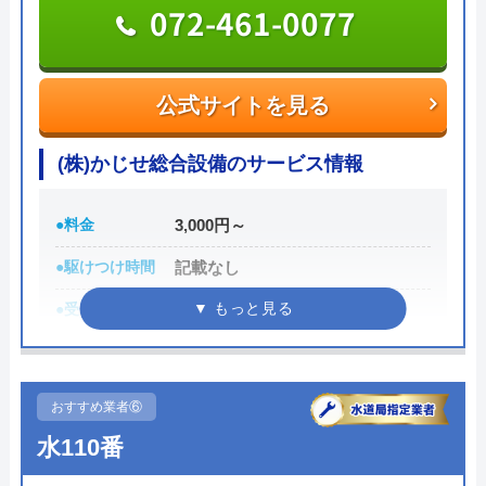
072-461-0077
公式サイトを見る
株式会社近藤設備の基本情報
公式サイトを見る
運営会社
株式会社近藤設備
(株)かじせ総合設備のサービス情報
代表者
近藤克彦
●料金
3,000円～
所在地
〒586-0065
大阪府河内長野市南ケ丘20-3
●駆けつけ時間
記載なし
●受付時間
8:00～19:00
株式会社近藤設備のクチコミ on
●定休日
土日祝日
5
（
1
件のクチコミ）
●累計実績
記載なし
おすすめ業者⑥
※クチコミの内容について
詳細は公式HPでご確認ください
水110番