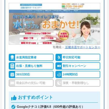
がございます
公式サイトを見る
●支払い方法
現金、クレジットカード、コンビ
水の生活救急車の基本情報
ニ決済、QRコード決済、ショッピ
ングローン、デビットカード決
運営会社
株式会社生活救急車
済、銀行決済
●累計実績
依頼件数194万件以上（2023年累
代表者
楯広長
計）
引用元：
近畿水道サポートセンター
所在地
〒460-0008
●保証・保険
―
名古屋市中区栄1丁目14-15
水道局指定業者
即日対応可能
詳細は公式HPでご確認ください
対応エリア
全国（一部地域を除く）
出張・見積もり無料
割引キャンペーン
365日対応
24時間対応
クラシアンがおすすめの理由
現金以外の支払い可能
深夜・早朝割増なし
クラシアンはTVCMを放送しており、その知名度の
高さは信頼できるポイントです。業界問わず多くの
おすすめポイント
企業も利用しており、そういった点でも間違いなく
Googleクチコミ評価4.8（600件超の評価あり）
悪質な業者ではありません。