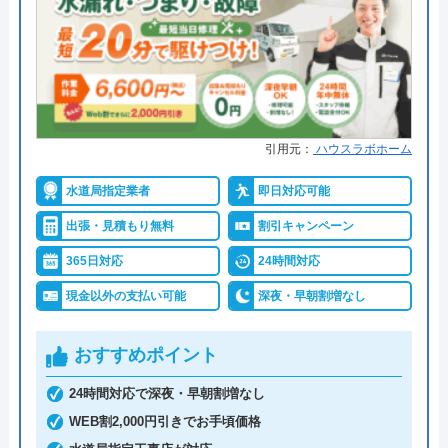
●支払い方法
現金、銀行振込、モバイル、後払
い決済、クレジットカード
●累計実績
年間25万件、累計500万件の修理交
換実績
●保証・保険
工事保証12年・商品保証10年(最
引用元：
ハウスラボホーム
大)
水道局指定業者
即日対応可能
詳細は公式HPでご確認ください
出張・見積もり無料
割引キャンペーン
イースマイルがおすすめの理由
365日対応
24時間対応
現金以外の支払い可能
深夜・早朝割増なし
イースマイルは対応する自治体で適切な工事ができ
ると認められている水道局指定業者です。
おすすめポイント
土日祝日・深夜早朝含む24時間365日、いつ相談し
24時間対応で深夜・早朝割増なし
ても割増料金がかからず、作業が始まるまでは一切
WEB割2,000円引きでお手頃価格
費用がかからないかなり信頼できる業者です。