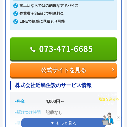
5,800円～から対応してくれます。
施工店ならではの的確なアドバイス
支払い方法は現金以外にも銀行振込・クレジットカ
作業費＋部品代で明瞭料金
ード・コンビニ決済から選べるため緊急トラブル時
LINEで簡単に見積もり可能
でも安心です。
出張費・見積もり料も無料で、24時間電話で相談を
073-471-6685
受け付けているので、気軽に見積依頼をしてみては
いかがでしょうか。
0120-776-044
公式サイトを見る
受付時間 24時間
株式会社近畿住設のサービス情報
チャット診断で
公式サイトを見る
最適な業者を
●料金
4,000円～
ご提案
街角水道工事相談所の基本情報
●駆けつけ時間
記載なし
×
●受付時間
9:00～18:00
運営会社
トラベルブック株式会社