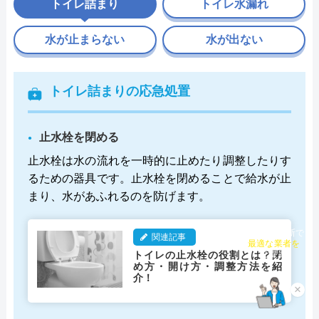
トイレ詰まり
トイレ水漏れ
水が止まらない
水が出ない
トイレ詰まりの応急処置
止水栓を閉める
止水栓は水の流れを一時的に止めたり調整したりす
るための器具です。止水栓を閉めることで給水が止
まり、水があふれるのを防げます。
関連記事
チャット診断で
最適な業者を
トイレの止水栓の役割とは？閉
ご提案
め方・開け方・調整方法を紹
介！
×