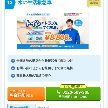
水の生活救急車
全国各地の拠点から最短30分で駆けつけ
お問い合わせからお見積りまで全て無料
業界最大級の実績で安心
まずは電話相談！
公式サイトで
0120-569-365
料金詳細
を見る
受付時間 8:00～22:00
駆けつけ時間