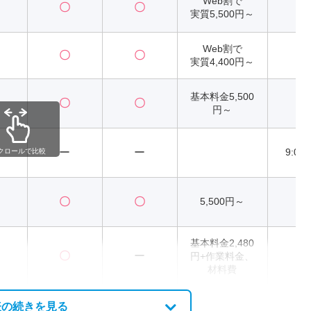
Web割で
〇
〇
2
実質5,500円～
Web割で
〇
〇
2
実質4,400円～
基本料金5,500
〇
〇
2
円～
ー
ー
9:00
クロールで比較
〇
〇
5,500円～
2
基本料金2,480
〇
ー
円+作業料金、
2
材料費
表の続きを見る