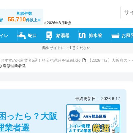
相談件数
55,710
者
件以上
※
※2026年8月時点
イレ
蛇口
給湯器
排水管
お風
酷似サイトにご注意ください
おすすめ水道業者6選！料金や詳細を徹底比較
【2026年版】大阪府の
水道修理業者選
最終更新日： 2026.6.17
困ったら？大阪
理業者選