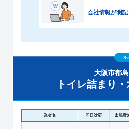
会社情報が
明記
大阪市都
トイレ詰まり・
業者名
即日対応
出張費