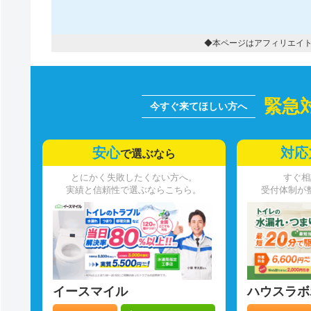
◆本ページはアフィリエイ
緊急
安心
対応
で選ぶなら
とにかく失敗したくない方へ。
すぐ相
実績と信頼性で選ぶならこちら。
受付体制が
イースマイル
ハウスラボ