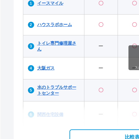
イースマイル
〇
〇
ハウスラボホーム
〇
〇
トイレ専門修理屋さ
ー
〇
ん
大阪ガス
ー
ー
ス
水のトラブルサポー
〇
〇
トセンター
ー
〇
関西住宅設備
比較