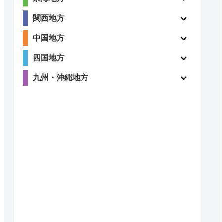
関西地方
3.1
ー
中国地方
（220件）
四国地方
九州・沖縄地方
4
〇
（123件）