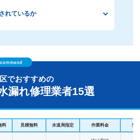
されているか
島区でおすすめの
水漏れ修理業者15選
無料
見積無料
水道局指定
作業料金
受