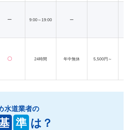
ー
9:00～19:00
ー
〇
24時間
年中無休
5,500円～
め水道業者の
基
準
は？