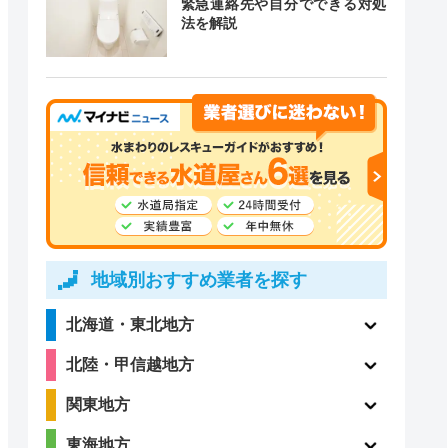
緊急連絡先や自分でできる対処
道局指定
クチコミ
法を解説
4.1
〇
（198件）
〇
ー
地域別おすすめ業者を探す
北海道・東北地方
3.5
北陸・甲信越地方
〇
（13件）
関東地方
東海地方