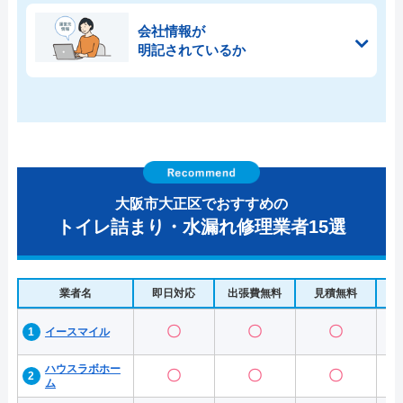
会社情報が
明記されているか
大阪市大正区でおすすめの
トイレ詰まり・水漏れ修理業者15選
業者名
即日対応
出張費無料
見積無料
水
〇
〇
〇
イースマイル
ハウスラボホー
〇
〇
〇
ム