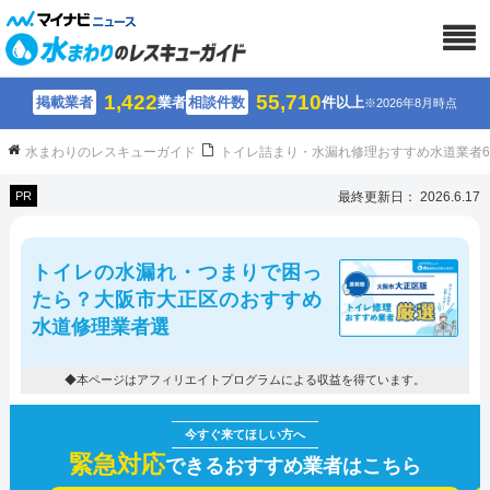
1,422
55,710
掲載業者
業者
相談件数
件以上
※2026年8月時点
水まわりのレスキューガイド
トイレ詰まり・水漏れ修理おすすめ水道業者
PR
最終更新日： 2026.6.17
トイレの水漏れ・つまりで困っ
たら？大阪市大正区のおすすめ
水道修理業者選
◆本ページはアフィリエイトプログラムによる収益を得ています。
緊急対応
できるおすすめ業者はこちら