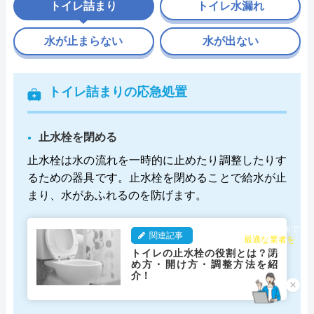
トイレ詰まり
トイレ水漏れ
水が止まらない
水が出ない
トイレ詰まりの応急処置
止水栓を閉める
止水栓は水の流れを一時的に止めたり調整したりす
るための器具です。止水栓を閉めることで給水が止
まり、水があふれるのを防げます。
チャット診断で
関連記事
最適な業者を
トイレの止水栓の役割とは？閉
ご提案
め方・開け方・調整方法を紹
介！
×