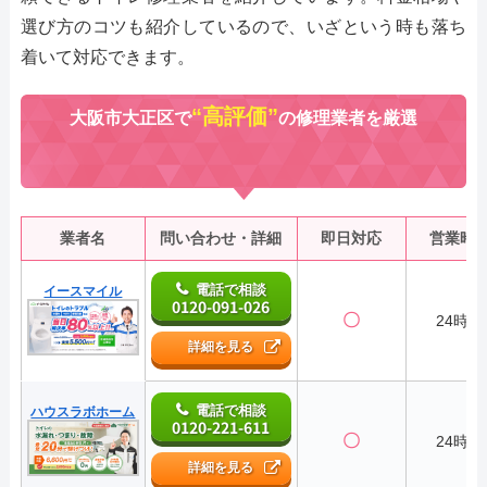
選び方のコツも紹介しているので、いざという時も落ち
着いて対応できます。
“高評価”
大阪市大正区で
の修理業者を厳選
業者名
問い合わせ・詳細
即日対応
営業時
電話で相談
イースマイル
0120-091-026
〇
24時間
詳細を見る
電話で相談
ハウスラボホーム
0120-221-611
〇
24時間
詳細を見る