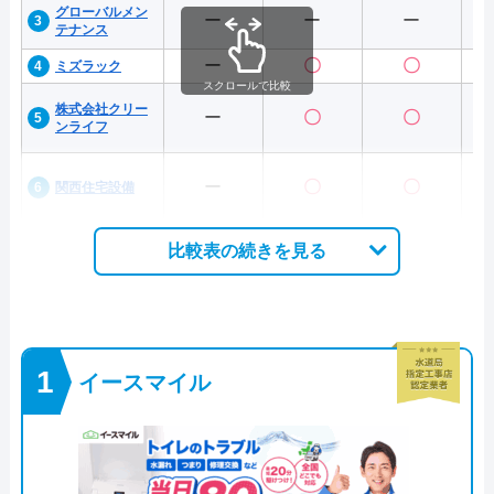
グローバルメン
ー
ー
ー
テナンス
ー
〇
〇
ミズラック
スクロールで比較
株式会社クリー
ー
〇
〇
ンライフ
ー
〇
〇
関西住宅設備
比較表の続きを見る
イースマイル