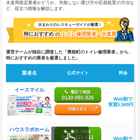
水道局指定業者かどうか、失敗しない選び方や応急処置の方法な
ど、役立つ情報を解説します。
水まわりのレスキューガイドが厳選！
特におすすめ
トイレ修理業者・水道屋
の
運営チームが独自に調査した「豊能町のトイレ修理業者」から、
特におすすめの業者を厳選しました。
業者名
公式サイト
料金
イースマイル
電話で相談
0120-091-026
Web割で
実質5,500円～
詳細を見る
ハウスラボホーム
電話で相談
0120-221-611
Web割で