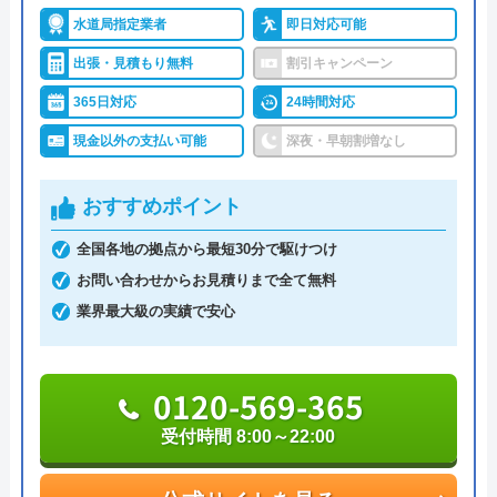
3 年前
詳細は公式HPでご確認ください
水道局指定業者
即日対応可能
出張・見積もり無料
割引キャンペーン
クラシアンがおすすめの理由
365日対応
24時間対応
施工して一年経たない蛇口から水漏れ。 ウ
クラシアンはTVCMを放送しており、その知名度の
現金以外の支払い可能
深夜・早朝割増なし
チじゃ出来ないからメーカーに言ってくれと
高さは信頼できるポイントです。業界問わず多くの
いう対応。 大人しく言い値で支払う客だけ
企業も利用しており、そういった点でも間違いなく
おすすめポイント
で経営してるところです。 アフターサービ
悪質な業者ではありません。
スの意味わかってないところです。気を付け
全国各地の拠点から最短30分で駆けつけ
て下さい。
作業にかかる金額自体は他の業者とそれほど変わら
お問い合わせからお見積りまで全て無料
ず、残念ながら割引等もありませんが、2回目以降
業界最大級の実績で安心
は10%OFFで修理·交換を行ってくれます。作業内
容・費用を説明し、承諾のサインをもらってから作
Googleクチコミを見る
0120-569-365
業に入るので安心です。作業料金とは別に事務手数
受付時間 8:00～22:00
料として諸経費がかかるので、費用をしっかりと確
認してから承諾のサインをしましょう。