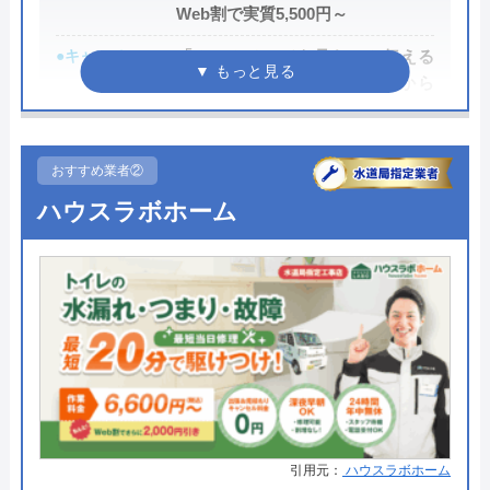
Web割で実質5,500円～
●キャンペーン
「ホームページを見た」と伝える
だけで、WEB割で作業料金から
3,000円割引！
●駆けつけ時間
最短20分
おすすめ業者②
●受付時間
24時間
ハウスラボホーム
●定休日
年中無休
●出張見積もり
出張・見積もり無料
●支払い方法
現金、銀行振込、モバイル、後払
い決済、クレジットカード
●累計実績
年間25万件、累計500万件の修理交
換実績
●保証・保険
工事保証12年・商品保証10年(最
引用元：
ハウスラボホーム
大)