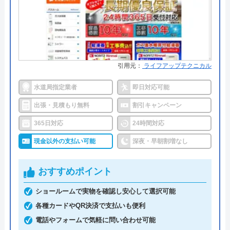
●累計実績
提携先は大手企業との法人契約多
運営会社
株式会社イースマイル
数
代表者
島村禮孝
●保証・保険
商品保証最長10年・施工保証最長5
年
創業・設立
1992年6月1日創立
引用元：
ライフアップテクニカル
詳細は公式HPでご確認ください
所在地
〒542-0066
水道局指定業者
即日対応可能
大阪府大阪市中央区瓦屋町3丁目7-3 イ
ハウスラボホームがおすすめの理由
ースマイルビル
出張・見積もり無料
割引キャンペーン
ハウスラボホームは全国各地に拠点を構えている水
365日対応
24時間対応
対応エリア
39都道府県
道修理業者です。トイレ、キッチン、浴室などの水
現金以外の支払い可能
深夜・早朝割増なし
まわりトラブル全般に対応しており、作業料金が
イースマイルのクチコミ on
6,600円からとお手頃価格で提供をしています。
おすすめポイント
4.1
（
198
件のクチコミ）
ショールームで実物を確認し安心して選択可能
万が一、水まわりに問題が発生した場合は、最短20
※クチコミの内容について
各種カードやQR決済で支払いも便利
分でお客様の元にスタッフが駆けつけます。出張見
電話やフォームで気軽に問い合わせ可能
積もりキャンセルは0円、深夜早朝でも割増料金は