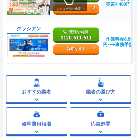
実質4,400円～
詳細を見る
スクロールで比較
クラシアン
電話で相談
0120-511-511
作業料金8,800
円〜+事務手数
詳細を見る
おすすめ業者
業者の選び方
修理費用相場
応急処置