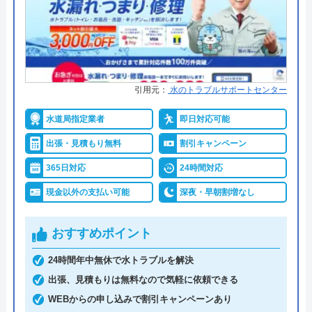
創業・設立
1991年6月21日創業
詳細は公式HPでご確認ください
所在地
〒222-0033
横浜市港北区新横浜3-1-9 アリーナタ
水の生活救急車がおすすめの理由
ワー13階
拠点数2270店舗と日本全国に拠点を構え、年中無休
引用元：
水のトラブルサポートセンター
対応エリア
全国
で対応をしています。日中はコールセンターにて問
い合わせ受付をしてくれるので、すぐに相談ができ
水道局指定業者
即日対応可能
水トラブルの不安もすぐに解消できます。
クラシアンのクチコミ on
出張・見積もり無料
割引キャンペーン
365日対応
24時間対応
3.9
（
105
件のクチコミ）
調整作業のみであれば8,800円～と明朗会計。問い合
※クチコミの内容について
現金以外の支払い可能
深夜・早朝割増なし
わせから見積もりまですべて無料でできるので、ま
ずは電話相談をしてみることをおすすめします。
おすすめポイント
REO
日本全国の水トラブルに対応している水の生活救急
24時間年中無休で水トラブルを解決
2 か月前
車はトイレのみならず洗面所やキッチン、お風呂な
出張、見積もりは無料なので気軽に依頼できる
どにも対応してくれる水まわりトラブル解決のスペ
WEBからの申し込みで割引キャンペーンあり