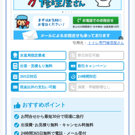
水110番がおすすめの理由
水110番を運営しているサイトの累計の問い合わせ
数が398万件と、非常に多くの人から頼りにされて
いる業者です。水回りに限らず約150品目のお家の
トラブルに対応しておりますので、お住まいのトラ
引用元：
トイレ専門修理屋さん
ブルならなんでも相談できます。
水道局指定業者
即日対応可能
出張・見積もり無料
割引キャンペーン
明朗会計で、見積もり後の追加費用は一切ありませ
んので、悪徳業者によくある高額請求の被害に遭う
365日対応
24時間対応
ことはないでしょう。また、何かあったときに使え
現金以外の支払い可能
深夜・早朝割増なし
るクーリングオフを採用しているところも安心で
す。見積もり・キャンセル料は無料ですし、相見積
おすすめポイント
もりをする際にも利用したい業者です。
お問合せから最短30分で現場に急行
0120-002-513
出張費･お見積り無料・キャンセル料無料
24時間365日無料で電話・メール受付