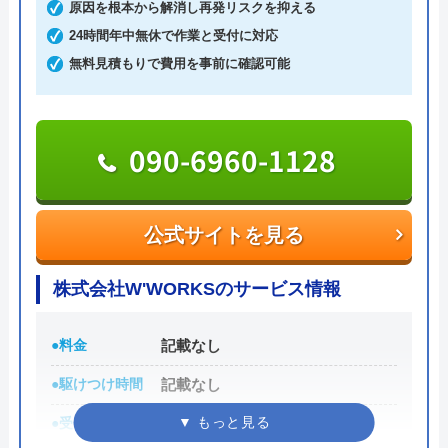
原因を根本から解消し再発リスクを抑える
ード・コンビニ決済から選べるため緊急トラブル時
24時間年中無休で作業と受付に対応
でも安心です。
無料見積もりで費用を事前に確認可能
出張費・見積もり料も無料で、24時間電話で相談を
受け付けているので、気軽に見積依頼をしてみては
いかがでしょうか。
090-6960-1128
0120-776-044
受付時間 24時間
公式サイトを見る
公式サイトを見る
株式会社W'WORKSのサービス情報
街角水道工事相談所の基本情報
●料金
記載なし
運営会社
トラベルブック株式会社
●駆けつけ時間
記載なし
●受付時間
24時間
代表者
長田龍