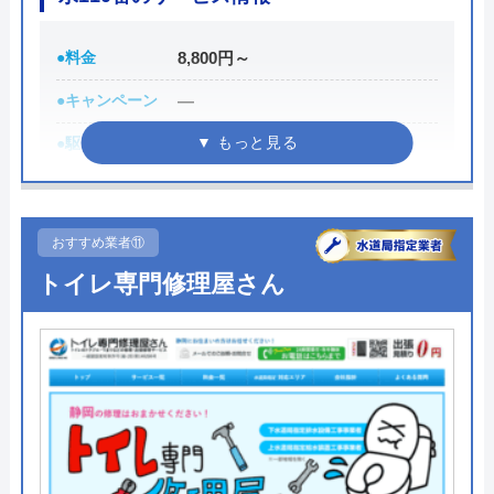
●料金
8,800円～
央中嶋
●キャンペーン
―
4 か月前
●駆けつけ時間
最短30分
●受付時間
24時間
トイレ詰まりで大手企業はどこの業者に頼ん
●定休日
年中無休
でも断られてしまい頭を抱えてましたがキチ
おすすめ業者⑪
ンと丁寧に作業して下さって助かりました。
●出張見積もり
出張見積もり無料
トイレ専門修理屋さん
ちゃんと異物を取り除けたから何度も何度も
●支払い方法
現金、クレジットカード
ワイヤー？でやって下さり、次もし詰まった
らの提案までして下さりプロなんだ、と痛感
●累計実績
修理実績119万件
しました。大変感謝してます。 価格もお安
●保証・保険
―
く、仕事は完璧丁寧で素晴らしい会社です。
詳細は公式HPでご確認ください
Googleクチコミを見る