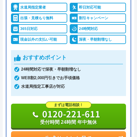
水道局指定業者
即日対応可能
詳細は公式HPでご確認ください
出張・見積もり無料
割引キャンペーン
イースマイルがおすすめの理由
365日対応
24時間対応
現金以外の支払い可能
深夜・早朝割増なし
イースマイルは対応する自治体で適切な工事ができ
ると認められている水道局指定業者です。
おすすめポイント
土日祝日・深夜早朝含む24時間365日、いつ相談し
24時間対応で深夜・早朝割増なし
ても割増料金がかからず、作業が始まるまでは一切
WEB割2,000円引きでお手頃価格
費用がかからないかなり信頼できる業者です。
水道局指定工事店が対応
実績も豊富で、スタッフの研修にも力を入れている
まずは電話相談！
ため技術力はもちろん接客もよく、トイレや排水
0120-221-611
管、給湯器や蛇口の修理交換まで水回りのことなら
受付時間 24時間 年中無休
何でも相談できます。