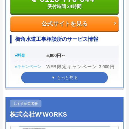
障やアフターフォローもしっかりしているの
りへのリフォームの相談も行うことが可能です。
受付時間 24時間
も安心できる点です。 535128F 追記 台所の
水道も壊れてしまい、交換をお願いしまし
0120-91-1234
公式サイトを見る
た。 こちらの都合に合わせて、最短で作業
5
してもらえるように日程を組んでいただきま
街角水道工事相談所のサービス情報
した。 ありがとうございます。 またお願い
公式サイトを見る
Googleクチコミを見る
したいと思います。 535131F
●料金
5,800円～
水道便利屋さんのクチコミ on
●キャンペーン
WEB限定キャンペーン 3,000円
OFF
5
（
202
件のクチコミ）
※クチコミの内容について
●駆けつけ時間
最短30分
●受付時間
24時間
おすすめ業者⑨
T N
●定休日
年中無休
1 か月前
株式会社W'WORKS
●出張見積もり
出張・見積無料