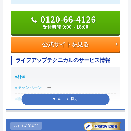
りえP
一切ありません。業務や知識の習得のために厳しい
2 か月前
自社研修を実施しているため、技術には問題ないよ
0120-66-4126
うです。
受付時間 9:00～18:00
トイレが詰まって本当に困っていましたが、
トラブルの原因や作業例などが分かりやすく記載さ
イースマイルさんに依頼して大正解でした！
公式サイトを見る
れており、依頼の際も安心できますね。候補のひと
連絡後すぐに駆けつけてくださり、あっとい
つにしてみてください。
ライフアップテクニカルのサービス情報
う間に解決。スタッフの方も非常に丁寧で、
安心して任せられました。これでまた快適に
ちなみに、電話で連絡した際に「サイトを見た」と
使えます。迅速な対応に心から感謝します！
●料金
伝えると作業料金が2,000円割引になるWEB割があ
りますので、相談する際は必ず電話で相談し、その
●キャンペーン
ー
際には必ず「サイトを見た」と伝えましょう。
●駆けつけ時間
ー
Googleクチコミを見る
まずは電話相談！
●受付時間
0120-221-611
9:00～18:00
●定休日
受付時間 24時間 年中無休
日曜日・祝日・お盆・年末年始
おすすめ業者④