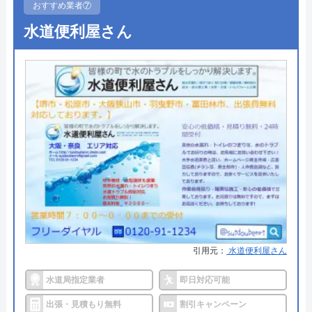
おすすめ業者⑦
受付時間 8:00～22:00
●駆けつけ時間
最短20分
水道便利屋さん
●受付時間
24時間
公式サイトを見る
●定休日
年中無休
水の生活救急車の基本情報
●出張見積もり
出張見積もり無料
●支払い方法
現金、クレジットカード、コンビ
運営会社
株式会社生活救急車
ニ後払い、QRコード決済
代表者
楯広長
●累計実績
累計対応件数100万件以上
所在地
〒460-0008
●保証・保険
PL保険加入1年～5年の無料保証制
名古屋市中区栄1丁目14-15
度クーリング・オフ制度
対応エリア
全国（一部地域を除く）
詳細は公式HPでご確認ください
引用元：
水道便利屋さん
水のトラブルサポートセンターがおすすめ
水道局指定業者
即日対応可能
の理由
出張・見積もり無料
割引キャンペーン