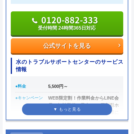
シャリストです。
新築ですが、トイレが詰まり、厚木営業所の
方に来ていただきました。｢家中の配管の高
0120-882-333
おすすめポイントとしてはこれまでの施工対応実績
圧洗浄が必要｣と言われましたが、高額で出
は240万件以上と豊富な実績数があり、また最短5分
受付時間 24時間365日対応
せませんでした。仕方なく自分でスッポンを
で業者を手配してくれて最短30分でスピード駆け付
使い、つまりを除去しました。高圧洗浄が本
けしてくれるところです。
公式サイトを見る
当に必要だったのかは、よく分かりませんで
した。
また、取扱いメーカーに関しても幅広いため、水ま
水のトラブルサポートセンターのサービス
わりトラブルで困った際には頼りになる業者でしょ
情報
う。
Googleクチコミを見る
●料金
5,500円～
もちろん見積もりは無料ですし、出張・キャンセル
●キャンペーン
WEB限定割！作業料金からLINE会
についても無料ですので、まずはサイトを覗いてみ
員に無料登録で最大3,000円割引ホ
てはいかがでしょうか？
ームページを見たとお電話の際に
伝えて頂いた方は、作業料金から
0120-569-365
2,000円割引!