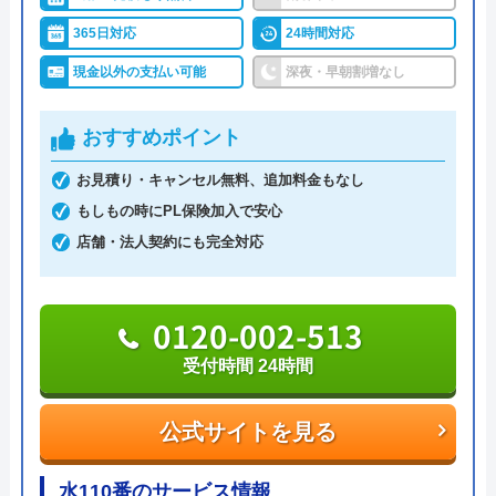
365日対応
24時間対応
特殊なカメラを用いて原因を根本から解消するた
現金以外の支払い可能
深夜・早朝割増なし
め、つまりの再発リスクを抑えることができます。
無料で見積もりを実施しているのでお気軽にご依頼
おすすめポイント
ください。
お見積り・キャンセル無料、追加料金もなし
もしもの時にPL保険加入で安心
090-6960-1128
店舗・法人契約にも完全対応
公式サイトを見る
0120-002-513
受付時間 24時間
株式会社W'WORKSのクチコミ
on
公式サイトを見る
5
（
6
件のクチコミ）
※クチコミの内容について
水110番のサービス情報