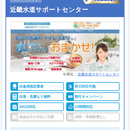
水110番のクチコミ on
近畿水道サポートセンター
●定休日
年中無休
4.2
（
838
件のクチコミ）
●出張見積もり
見積もり・出張費無料
※クチコミの内容について
●支払い方法
現金支払、銀行振込、PayPay、ク
レジットカード
マイ箸毎日外食ボーイ
●累計実績
―
2 か月前
●保証・保険
―
詳細は公式HPでご確認ください
引用元：
近畿水道サポートセンター
元加盟店です。嫌味なことを言ってくる嫌な
社員の巣窟です。女性社員はまともですが、
水道局指定業者
即日対応可能
トイレ専門修理屋さんがおすすめの理由
男性社員の対応は最悪です。社員としての給
出張・見積もり無料
割引キャンペーン
与の低さと加盟店の会社の利益と、比較され
トイレ専門修理屋さんは水道局指定工事店の水道業
365日対応
24時間対応
て嫌味を言ってくる始末でした。今でも残存
者です。24時間年中無休で営業しており、即日対応
してる加盟店同士も含め陰口言いまくってま
現金以外の支払い可能
深夜・早朝割増なし
も可能です。問い合わせから最短30分で訪問してく
す。 お陰様で、他社と連携して自社集客も
れて、経験豊富な作業スタッフが「安全・安心・親