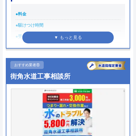
0120-882-333
●料金
受付時間 24時間365日対応
●駆けつけ時間
●受付時間
7:00～0:00
公式サイトを見る
●定休日
年中無休
水のトラブルサポートセンターの基本情報
●累計実績
記載なし
おすすめ業者⑧
●保証・保険
記載なし
運営会社
株式会社シンエイ
街角水道工事相談所
詳細は公式HPでご確認ください
代表者
木原朗広
創業・設立
2004年3月創業
水道便利屋さんがおすすめの理由
所在地
〒540-0012
水道便利屋さんは、24時間365日、年中無休で営業
大阪府大阪市中央区谷町2-4-3 アイエ
していることが特徴です。
スビル9F