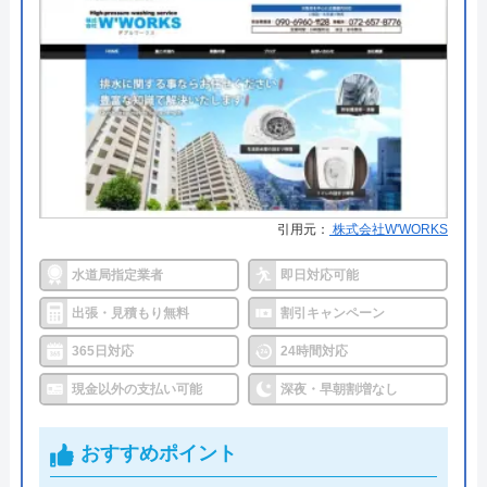
●支払い方法
現金・銀行振込・クレジットカー
給水、給湯管の大がかりな工事でした。 露
ド・コンビニ払い
出部分も丁寧に仕上げてもらいました。
●累計実績
―
●保証・保険
PL保険加入
詳細は公式HPでご確認ください
街角水道工事相談所がおすすめの理由
引用元：
株式会社W'WORKS
街角水道工事相談所は全国に対応しているトイレ修
水道局指定業者
即日対応可能
Googleクチコミを見る
理業者です。給水装置工事主任技術者の資格を保有
出張・見積もり無料
割引キャンペーン
したスタッフが最短30分で駆けつけてくれ、しっか
365日対応
24時間対応
りと修理を行なってくれます。
明瞭会計であるため、工事前の見積もり金額から増
現金以外の支払い可能
深夜・早朝割増なし
えることはありません。ちなみに簡単な水漏れ等は
5,800円～から対応してくれます。
おすすめポイント
支払い方法は現金以外にも銀行振込・クレジットカ