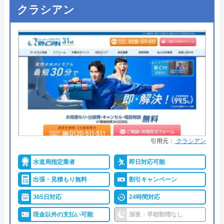
●出張見積もり
ー
クラシアン
公式サイトを見る
●支払い方法
現金、クレジットカード、QRコー
ド決済
ハウスラボホームの基本情報
●累計実績
ー
運営会社
株式会社ハウスラボ
●保証・保険
オプション加入で商品・工事10年
代表者
勝島崇裕
保証
創業・設立
2024年11月設立
詳細は公式HPでご確認ください
所在地
〒113-0033
ライフアップテクニカルがおすすめの理由
東京都文京区本郷5-1-11
引用元：
クラシアン
ライフアップテクニカルは、枚方市にある給湯器や
対応エリア
全国33拠点
水道局指定業者
即日対応可能
システムキッチン、バス・トイレ製品などの販売や
出張・見積もり無料
割引キャンペーン
施工を行う住宅設備会社です。
365日対応
24時間対応
営業時間は月曜日から土曜日の9:00～18:00です。電
現金以外の支払い可能
深夜・早朝割増なし