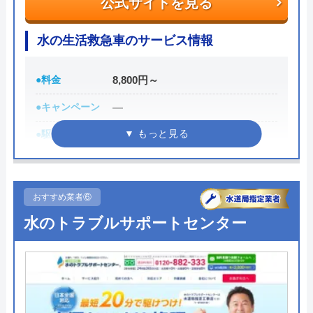
公式サイトを見る
各市区から認可を受けている水道局指定工事店であ
水の生活救急車のサービス情報
り、研修制度や資格取得支援などによるスタッフの
技術品質向上にも力をいれているため安心して作業
を任せることができるでしょう。
●料金
8,800円～
●キャンペーン
―
0120-511-511
●駆けつけ時間
最短30分
受付時間 24時間
●受付時間
8:00-22:00
公式サイトを見る
●定休日
年中無休
おすすめ業者⑥
●出張見積もり
出張見積もり無料
水のトラブルサポートセンター
クラシアンの基本情報
●支払い方法
現金、クレジットカード
運営会社
株式会社クラシアン
●累計実績
施工対応数240万件以上
代表者
今田健治
●保証・保険
―