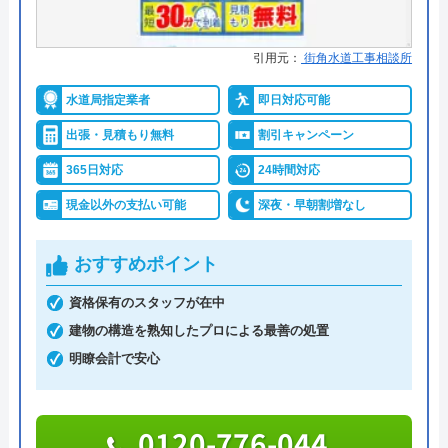
水回り設備は毎日使用するため、いつトラブルが起
対応エリア
36都道府県
こるか分からず、トラブルが起きれば一大事でしょ
引用元：
街角水道工事相談所
う。
水のトラブルサポートセンターの
水を使用できないと、いつ直るか、原因は何かな
水道局指定業者
即日対応可能
クチコミ on
ど、大きな不安を覚える方も多いです。
出張・見積もり無料
割引キャンペーン
4
（
123
件のクチコミ）
365日対応
24時間対応
水道便利屋さんは、水道トラブル・水回りトラブル
※クチコミの内容について
の施工実績が豊富で、原因をスムーズに特定し、急
現金以外の支払い可能
深夜・早朝割増なし
な依頼にも柔軟に対応いたします。
金城藍子
おすすめポイント
3 か月前
料金は、トイレ・キッチン・お風呂・洗面台のトラ
資格保有のスタッフが在中
ブルは3,000円～修理を行っています。
建物の構造を熟知したプロによる最善の処置
細かい料金は状況によって異なるため、見積もりを
明瞭会計で安心
洗面の蛇口の交換をお願いしました。初めて
依頼する必要があります。
の電話のときから丁寧に相談に乗ってくださ
り、安心して工事をお願いできました。 保
蛇口の交換以外にも、ライフスタイルに適した水回
0120-776-044