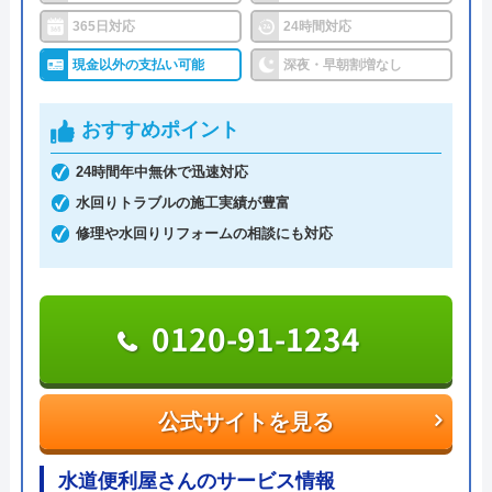
水のトラブルサポートセンターは、24時間365日年
365日対応
24時間対応
中無休で営業しています。受付は電話、Web(フォー
現金以外の支払い可能
深夜・早朝割増なし
ム、チャット)にて対応しています。Webからの見積
依頼は翌日以降の予約となっているため、お急ぎの
おすすめポイント
方は電話にてご連絡ください。Webから依頼した場
24時間年中無休で迅速対応
合は送信完了のメールが届き、これが予約完了を意
水回りトラブルの施工実績が豊富
味しています。
修理や水回りリフォームの相談にも対応
作業時間は3時間単位での予約が可能で、作業当日
は訪問の1～2時間前に連絡があるのでご安心くださ
0120-91-1234
い。蛇口交換の場合の料金は、基本料金5,500円、作
業料金8,800円～、部品代の合計となります。Web
からの申込み、または、LINE会員登録で作業料金か
公式サイトを見る
ら3,000円割引、電話にて「ホームページを見た」と
伝えると2,000円の割引をしているのでご活用くださ
水道便利屋さんのサービス情報
い。