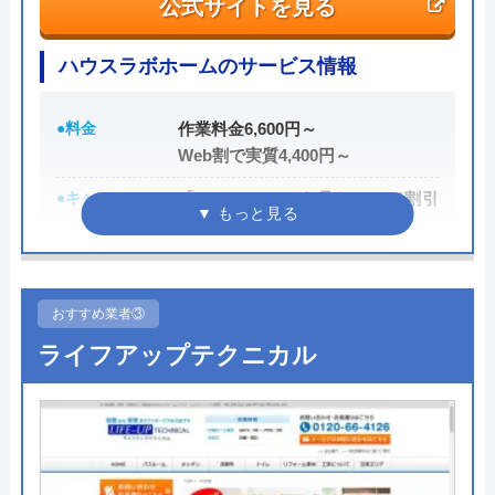
公式サイトを見る
電話で「ホームページを見た」と伝えるだけで3,000
円割引なので、相談する際は電話で相談し、忘れず
ハウスラボホームのサービス情報
に伝えるようにしましょう。
●料金
作業料金6,600円～
ちなみに、依頼せずとも見積もりにはお金はかから
Web割で実質4,400円～
ないので、相見積もりの際は必ず相談しておきたい
●キャンペーン
「ホームページを見た！」で割引
業者の一つです。
2,000円
イースマイルの詳細ページはこちら
●駆けつけ時間
最短20分
まずは電話相談！
0120-091-026
●受付時間
24時間
おすすめ業者③
受付時間 24時間
ライフアップテクニカル
●定休日
年中無休
●出張見積もり
出張・見積もり無料
公式サイトを見る
●支払い方法
現金、クレジットカード、コンビ
ニ後払い、QRコード決済
イースマイルの基本情報