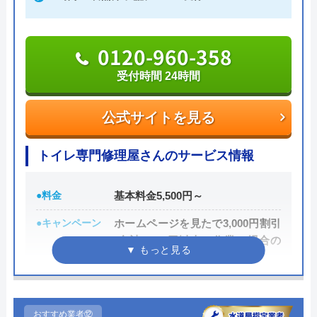
受付時間 24時間
公式サイトを見る
0120-960-358
受付時間 24時間
水110番の基本情報
公式サイトを見る
運営会社
シェアリングテクノロジー株式会社
代表者
森吉寛裕
トイレ専門修理屋さんのサービス情報
創業・設立
2006年11月設立
●料金
基本料金5,500円～
所在地
〒450-6319
●キャンペーン
ホームページを見たで3,000円割引
愛知県名古屋市中村区名駅1-1-1 JPタ
(合計8,000円以上の作業の場合の
ワー名古屋19F
み)
対応エリア
全国
●駆けつけ時間
最短30分
●受付時間
24時間
おすすめ業者⑫