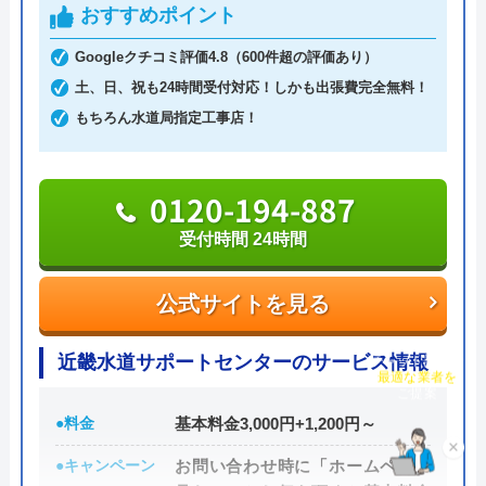
安定して早や3年。安定集客万歳です🙌 手数
おすすめポイント
身に」をモットーに、迅速・丁寧なサービスで、ト
料率で悩む加盟店さん、早く見切りと付ける
イレトラブルを解決してくれます。
Googleクチコミ評価4.8（600件超の評価あり）
Googleクチコミを見る
ことをお勧めします。協力し合いましょう！
土、日、祝も24時間受付対応！しかも出張費完全無料！
Message待ってます！
料金は、トイレの水漏れやつまりなどの簡単作業な
もちろん水道局指定工事店！
ら5,500円～。安心の明朗会計で、出張費、見積料
金、キャンセル料無料と、余計な費用がかからない
のも魅力です。
0120-194-887
受付時間 24時間
支払い方法は、現金払い、銀行振込、PayPay、各種
クレジットカード決済から選べます。Web限定の割
公式サイトを見る
引サービスも行っているため、気になる方は問い合
わせ前に公式HPへアクセスしてみましょう。
チャット診断で
近畿水道サポートセンターのサービス情報
最適な業者を
ご提案
0120-960-358
●料金
基本料金3,000円+1,200円～
×
受付時間 24時間
●キャンペーン
お問い合わせ時に「ホームページ