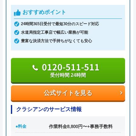
話での問い合わせとホームページにある問い合わせ
フォームからも受け付けています。
おすすめポイント
24時間365日受付で最短30分のスピード対応
給湯機はリンナイ、ノーリツ製品を取り扱っていま
水道局指定工事店で幅広い業務が可能
す。本社にショールームがあるので、実際に見てか
豊富な決済方法で手持ちがなくても安心
ら決めたい方にもおすすめです。支払いは各種カー
ド、PayPayの利用ならQR決済も可能です。
0120-511-511
0120-66-4126
受付時間 24時間
受付時間 9:00～18:00
公式サイトを見る
公式サイトを見る
クラシアンのサービス情報
ライフアップテクニカルの基本情報
●料金
作業料金8,800円〜+事務手数料
運営会社
ライフアップテクニカル