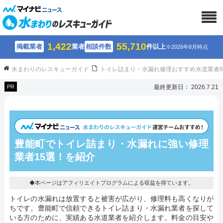
1,422
55,710
掲載業者
業者
相談件数
件以上
※2026年8月時点
水まわりのレスキューガイド
トイレ詰まり・水漏れ修理おすすめ水道業者
PR
最終更新日： 2026.7.21
豊能町でトイレ詰まり・水漏れに強い修理
業者15選！を紹介
◆本ページはアフィリエイトプログラムによる収益を得ています。
トイレの水漏れは放置すると被害が広がり、修理料も高くなりが
ちです。豊能町で信頼できるトイレ詰まり・水漏れ業者を探して
いる方のために、実績ある水道業者を紹介します。料金の目安や