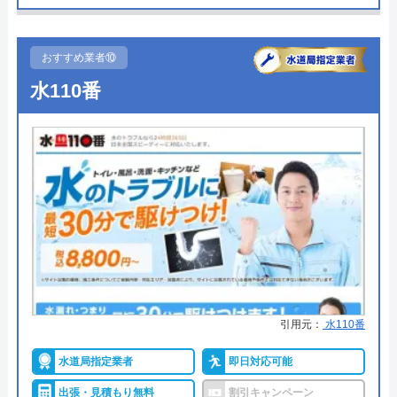
●定休日
年中無休
創業・設立
2014年5月
●累計実績
記載なし
所在地
〒102-0074
おすすめ業者⑩
東京都千代田区九段南2-4-11 パシフィ
詳細は公式HPでご確認ください
水110番
ックスクエア九段南9F
株式会社W'WORKSがおすすめの理由
対応エリア
全国
株式会社W'WORKSは、排水管・トイレ詰まりの修
理サービスを提供しております。大阪府茨木市を中
心に近畿圏内を対応エリアとしています。お住まい
の地域に対応しているかどうかはお気軽のお問い合
わせください。
営業時間は決まっており定休日もありますが、作業
引用元：
水110番
や受付は24時間年中無休で対応しているのでご安心
水道局指定業者
即日対応可能
ください。連絡は電話、問い合わせフォームから受
け付けております。
出張・見積もり無料
割引キャンペーン