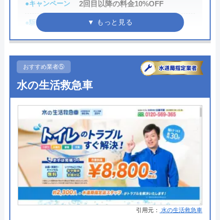
●キャンペーン
2回目以降の料金10%OFF
代表者
下村泰正
●駆けつけ時間
最短30分
創業・設立
1990年設立
●受付時間
24時間
所在地
〒573-0073
●定休日
年中無休
大阪府枚方市高田2-16-12
おすすめ業者⑤
●出張見積もり
お見積り・出張費無料※ご成約に
対応エリア
大阪府、京都府、滋賀県、兵庫県、奈
水の生活救急車
至らない場合は出張費がかかる事
良県
がございます
●支払い方法
現金、クレジットカード、コンビ
ライフアップテクニカルのクチコ
ニ決済、QRコード決済、ショッピ
ミ on
ングローン、デビットカード決
済、銀行決済
2.5
（
2
件のクチコミ）
●累計実績
依頼件数194万件以上（2023年累
※クチコミの内容について
計）
●保証・保険
―
引用元：
水の生活救急車
Y a H i