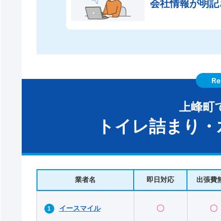
会社情報が
明記
上峰町
トイレ詰まり・
業者名
即日対応
出張費
イースマイル
〇
〇