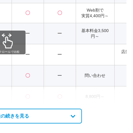
Web割で
〇
〇
2
実質4,400円～
基本料金3,500
ー
ー
2
円～
店舗
クロールで比較
ー
ー
異
〇
ー
問い合わせ
〇
〇
8,800円～
2
表の続きを見る