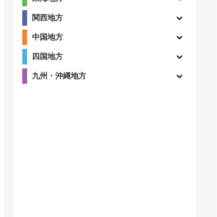
2.4
関西地方
ー
（5件）
中国地方
四国地方
九州・沖縄地方
2.3
ー
（15件）