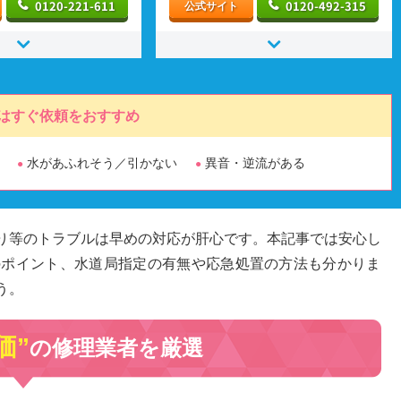
0120-221-611
0120-492-315
公式サイト
はすぐ依頼をおすすめ
水があふれそう／引かない
異音・逆流がある
り等のトラブルは早めの対応が肝心です。本記事では安心し
のポイント、水道局指定の有無や応急処置の方法も分かりま
う。
価”
の修理業者を厳選