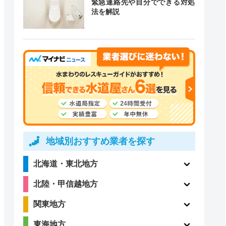
緊急連絡先や自分でできる対処
道局指定
クチコミ
法を解説
4.1
〇
（198件）
〇
ー
地域別おすすめ業者を探す
北海道・東北地方
4
ー
北陸・甲信越地方
（8件）
関東地方
東海地方