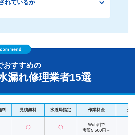
されているか
でおすすめの
水漏れ修理業者15選
無料
見積無料
水道局指定
作業料金
受
Web割で
〇
〇
2
実質5,500円～