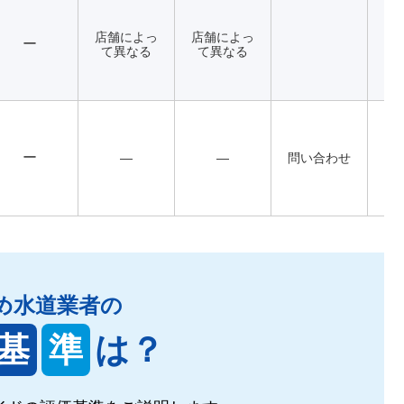
店舗によっ
店舗によっ
ー
て異なる
て異なる
ー
―
―
問い合わせ
め水道業者の
基
準
は？