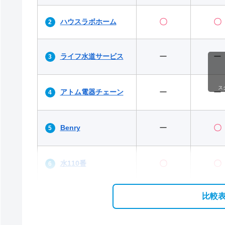
ハウスラボホーム
〇
〇
ライフ水道サービス
ー
ー
ス
アトム電器チェーン
ー
ー
Benry
ー
〇
水110番
〇
〇
比較