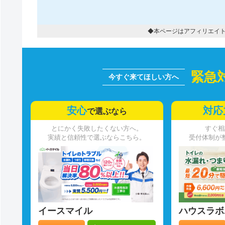
◆本ページはアフィリエイ
緊急
安心
対応
で選ぶなら
とにかく失敗したくない方へ。
すぐ相
実績と信頼性で選ぶならこちら。
受付体制が
イースマイル
ハウスラボ