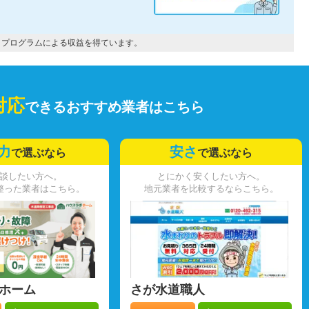
トプログラムによる収益を得ています。
対応
できるおすすめ業者はこちら
力
安さ
で選ぶなら
で選ぶなら
談したい方へ。
とにかく安くしたい方へ。
整った業者はこちら。
地元業者を比較するならこちら。
ホーム
さが水道職人