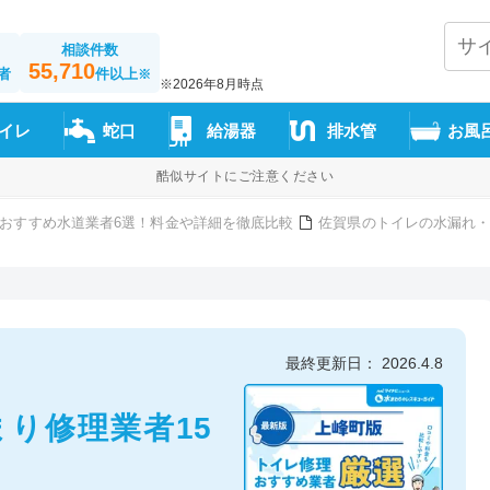
相談件数
55,710
者
件以上
※
※2026年8月時点
イレ
蛇口
給湯器
排水管
お風
酷似サイトにご注意ください
おすすめ水道業者6選！料金や詳細を徹底比較
佐賀県のトイレの水漏れ・
最終更新日： 2026.4.8
り修理業者15