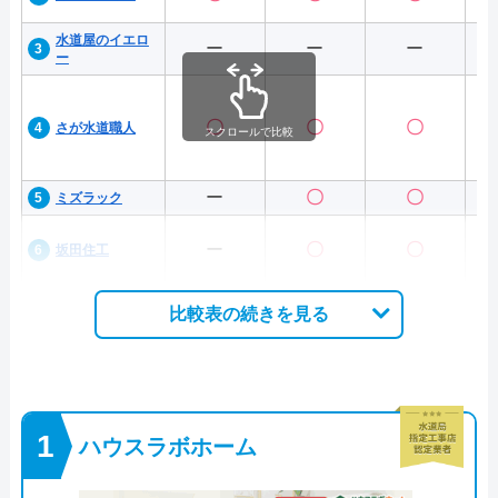
水道屋のイエロ
ー
ー
ー
ー
〇
〇
〇
さが水道職人
スクロールで比較
ー
〇
〇
ミズラック
ー
〇
〇
坂田住工
比較表の続きを見る
ハウスラボホーム