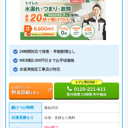
24時間対応で深夜・早朝割増なし
WEB割2,000円引きでお手頃価格
水道局指定工事店が対応
まずは電話相談！
公式サイトで
0120-221-611
料金詳細
を見る
受付時間 24時間 年中無休
駆けつけ時間
最短20分
出張見積もり
出張・見積もり無料
Web割で