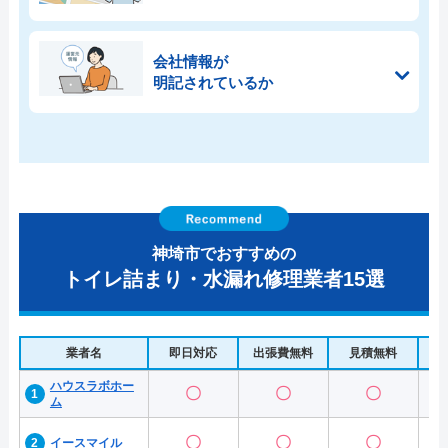
会社情報が
明記されているか
神埼市でおすすめの
トイレ詰まり・水漏れ修理業者15選
業者名
即日対応
出張費無料
見積無料
水
ハウスラボホー
〇
〇
〇
ム
〇
〇
〇
イースマイル