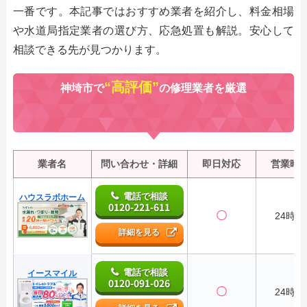
一番です。本記事ではおすすめ業者を紹介し、料金相場
や水道局指定業者の選び方、応急処置も解説。安心して
相談できる先が見つかります。
“高評価”
神埼市で
の修理業者を厳選
業者名
問い合わせ・詳細
即日対応
営業時
電話で相談
ハウスラボホーム
0120-221-611
〇
24時間
詳細を見る
電話で相談
イースマイル
0120-091-026
〇
24時間