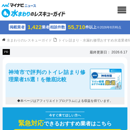
1,422
55,710
掲載業者
業者
相談件数
件以上
※2026年8月時点
水まわりのレスキューガイド
トイレ詰まり・水漏れ修理おすすめ水道業者
PR
最終更新日： 2026.6.17
神埼市で評判のトイレ詰まり修
理業者15選！を徹底比較
◆本ページはアフィリエイトプログラムによる収益を得ています。
緊急対応
できるおすすめ業者はこちら