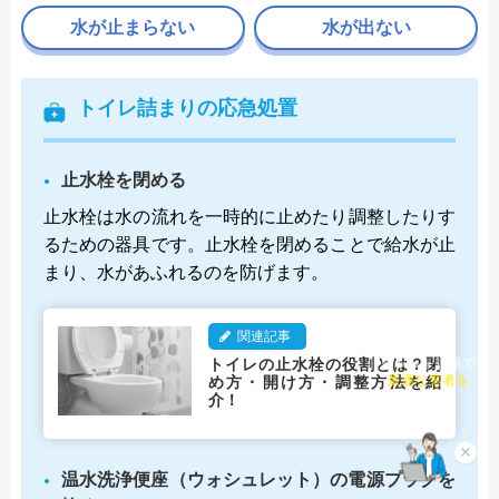
水が止まらない
水が出ない
トイレ詰まりの応急処置
止水栓を閉める
止水栓は水の流れを一時的に止めたり調整したりす
るための器具です。止水栓を閉めることで給水が止
まり、水があふれるのを防げます。
関連記事
トイレの止水栓の役割とは？閉
チャット診断で
め方・開け方・調整方法を紹
最適な業者を
介！
ご提案
×
温水洗浄便座（ウォシュレット）の電源プラグを